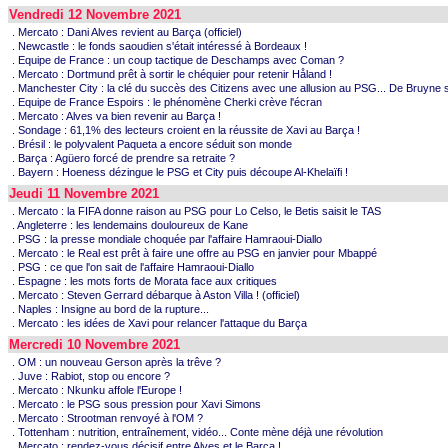
Vendredi 12 Novembre 2021
. Mercato : Dani Alves revient au Barça (officiel)
. Newcastle : le fonds saoudien s'était intéressé à Bordeaux !
. Equipe de France : un coup tactique de Deschamps avec Coman ?
. Mercato : Dortmund prêt à sortir le chéquier pour retenir Håland !
. Manchester City : la clé du succès des Citizens avec une allusion au PSG... De Bruyne 
. Equipe de France Espoirs : le phénomène Cherki crève l'écran
. Mercato : Alves va bien revenir au Barça !
. Sondage : 61,1% des lecteurs croient en la réussite de Xavi au Barça !
. Brésil : le polyvalent Paqueta a encore séduit son monde
. Barça : Agüero forcé de prendre sa retraite ?
. Bayern : Hoeness dézingue le PSG et City puis découpe Al-Khelaïfi !
Jeudi 11 Novembre 2021
. Mercato : la FIFA donne raison au PSG pour Lo Celso, le Betis saisit le TAS
. Angleterre : les lendemains douloureux de Kane
. PSG : la presse mondiale choquée par l'affaire Hamraoui-Diallo
. Mercato : le Real est prêt à faire une offre au PSG en janvier pour Mbappé
. PSG : ce que l'on sait de l'affaire Hamraoui-Diallo
. Espagne : les mots forts de Morata face aux critiques
. Mercato : Steven Gerrard débarque à Aston Villa ! (officiel)
. Naples : Insigne au bord de la rupture...
. Mercato : les idées de Xavi pour relancer l'attaque du Barça
Mercredi 10 Novembre 2021
. OM : un nouveau Gerson après la trêve ?
. Juve : Rabiot, stop ou encore ?
. Mercato : Nkunku affole l'Europe !
. Mercato : le PSG sous pression pour Xavi Simons
. Mercato : Strootman renvoyé à l'OM ?
. Tottenham : nutrition, entraînement, vidéo... Conte mène déjà une révolution
. Mercato : rendez-vous décisif entre Alves et le Barça !