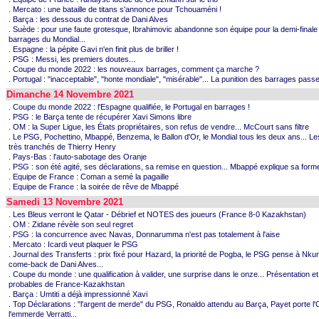
. Mercato : une bataille de titans s'annonce pour Tchouaméni !
. Barça : les dessous du contrat de Dani Alves
. Suède : pour une faute grotesque, Ibrahimovic abandonne son équipe pour la demi-finale
barrages du Mondial...
. Espagne : la pépite Gavi n'en finit plus de briller !
. PSG : Messi, les premiers doutes...
. Coupe du monde 2022 : les nouveaux barrages, comment ça marche ?
. Portugal : "inacceptable", "honte mondiale", "misérable"... La punition des barrages passe
Dimanche 14 Novembre 2021
. Coupe du monde 2022 : l'Espagne qualifiée, le Portugal en barrages !
. PSG : le Barça tente de récupérer Xavi Simons libre
. OM : la Super Ligue, les États propriétaires, son refus de vendre... McCourt sans filtre
. Le PSG, Pochettino, Mbappé, Benzema, le Ballon d'Or, le Mondial tous les deux ans... Le
très tranchés de Thierry Henry
. Pays-Bas : l'auto-sabotage des Oranje
. PSG : son été agité, ses déclarations, sa remise en question... Mbappé explique sa form
. Equipe de France : Coman a semé la pagaille
. Equipe de France : la soirée de rêve de Mbappé
Samedi 13 Novembre 2021
. Les Bleus verront le Qatar - Débrief et NOTES des joueurs (France 8-0 Kazakhstan)
. OM : Zidane révèle son seul regret
. PSG : la concurrence avec Navas, Donnarumma n'est pas totalement à l'aise
. Mercato : Icardi veut plaquer le PSG
. Journal des Transferts : prix fixé pour Hazard, la priorité de Pogba, le PSG pense à Nkun
come-back de Dani Alves...
. Coupe du monde : une qualification à valider, une surprise dans le onze... Présentation 
probables de France-Kazakhstan
. Barça : Umtiti a déjà impressionné Xavi
. Top Déclarations : "l'argent de merde" du PSG, Ronaldo attendu au Barça, Payet porte l
l'emmerde Verratti...