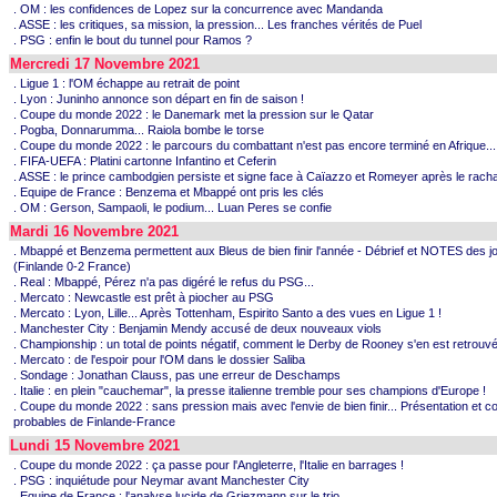
. OM : les confidences de Lopez sur la concurrence avec Mandanda
. ASSE : les critiques, sa mission, la pression... Les franches vérités de Puel
. PSG : enfin le bout du tunnel pour Ramos ?
Mercredi 17 Novembre 2021
. Ligue 1 : l'OM échappe au retrait de point
. Lyon : Juninho annonce son départ en fin de saison !
. Coupe du monde 2022 : le Danemark met la pression sur le Qatar
. Pogba, Donnarumma... Raiola bombe le torse
. Coupe du monde 2022 : le parcours du combattant n'est pas encore terminé en Afrique...
. FIFA-UEFA : Platini cartonne Infantino et Ceferin
. ASSE : le prince cambodgien persiste et signe face à Caïazzo et Romeyer après le racha
. Equipe de France : Benzema et Mbappé ont pris les clés
. OM : Gerson, Sampaoli, le podium... Luan Peres se confie
Mardi 16 Novembre 2021
. Mbappé et Benzema permettent aux Bleus de bien finir l'année - Débrief et NOTES des j
(Finlande 0-2 France)
. Real : Mbappé, Pérez n'a pas digéré le refus du PSG...
. Mercato : Newcastle est prêt à piocher au PSG
. Mercato : Lyon, Lille... Après Tottenham, Espirito Santo a des vues en Ligue 1 !
. Manchester City : Benjamin Mendy accusé de deux nouveaux viols
. Championship : un total de points négatif, comment le Derby de Rooney s'en est retrouvé 
. Mercato : de l'espoir pour l'OM dans le dossier Saliba
. Sondage : Jonathan Clauss, pas une erreur de Deschamps
. Italie : en plein "cauchemar", la presse italienne tremble pour ses champions d'Europe !
. Coupe du monde 2022 : sans pression mais avec l'envie de bien finir... Présentation et 
probables de Finlande-France
Lundi 15 Novembre 2021
. Coupe du monde 2022 : ça passe pour l'Angleterre, l'Italie en barrages !
. PSG : inquiétude pour Neymar avant Manchester City
. Equipe de France : l'analyse lucide de Griezmann sur le trio