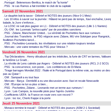
. Portugal : Belenenses-Benfica, le match de "la honte"
. PSG : le cas Ramos a fait trembler le club de la capitale
Samedi 27 Novembre 2021
. Le dauphin boit la tasse - Débrief et NOTES des joueurs (Nice 0-1 Metz)
. Les 10 infos à savoir sur la journée : Håland ne perd pas de temps, Xavi enchaîne, Liver
balade, la Juve s'enfonce...
. Le LOSC ne sait plus gagner en L1 - Débrief et NOTES des joueurs (Lille 1-1 Nantes)
. OL-OM : les Lyonnais "préoccupés" par de possibles sanctions
. PSG : Zidane, Manchester United... La sérénité de Pochettino face aux rumeurs
. Journal des Transferts : le PSG négocie avec Zidane, MU vire Solskjaer pour Rangnick, 
feuilleton Pochettino lancé...
. PSG : Pochettino-Leonardo, les révélations sur une relation toujours tendue
. Mercato : une vaine tentative du PSG pour Vinicius ?
Vendredi 26 Novembre 2021
. Top Déclarations : Henry désabusé par les imbéciles, la furie de CR7 en larmes, Valbuen
le fantôme Le Graët...
. La révolte de Lens calmée par Angers - Débrief et NOTES des joueurs (RCL 2-2 SCO)
. PSG : la concurrence, son poste... Les confidences de Di Maria
. Tirage barrages Mondial 2022 : l'Italie et le Portugal dans la même voie, au moins un des 
pas au Qatar !
. OM : Sampaoli a eu tout faux
. Mercato - Barça : Dembélé a eu une discussion avec Xavi et recale Newcastle
. OM : l'Europe ne lui va plus si bien...
. PSG : Pochettino, Zidane... Leonardo met un terme aux rumeurs !
. Lyon : Luis Campos, la nouvelle piste pour l'après-Juninho
. Coefficients UEFA : la France en route vers son record ?
. Lyon : toc toc, Cherki frappe à la porte
Jeudi 25 Novembre 2021
. Monaco termine le travail ! - Débrief et NOTES des joueurs (ASM 2-1 Sociedad)