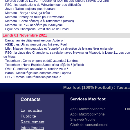
. Le gros coup du LOSC ! - Débrief et NOTES des joueurs (Séville 1-2 Lille)
. PSG : les explications de Wijnaldum sur ses difficultés
. Juve : Rabiot toujours plus frustrant
. Mercato - Barça : Xavi, ça brûle !
. Mercato : Emery en route pour Newcastle
. Mercato : Conte débarque à Tottenham ! (officiel)
. Mercato : le PSG accélère pour Adeyemi
. Ligue des Champions : c'est l'heure de David
Lundi 01 Novembre 2021
. Barça : année déjà terminée pour Agüero !
. ASSE : les Ultras n'en ont pas fini avec Puel
. Lille : Niasse n'en peut plus et "supplie" sa direction de le transférer en janvier
. PSG : la Ligue des Champions, sa relation avec Neymar et Mbappé, la Ligue 1... Les co
de Messi
. Tottenham : Conte en pole et déjà attendu à Londres !
. Tottenham : Nuno Espirito Santo, c'est déjà fini ! (officiel)
. OM : Guendouzi, un taulier au rendez-vous !
. Barça : Messi règle ses comptes avec Laporta
. PSG : Ramos, une résiliation possible ?
Maxifoot (100% Football) : l'actua
Services Maxifoot
Contacts
Appli Maxifoot Android
Flu
La rédaction
Appli Maxifoot iPhone
Publicité
Site web Mobile
Recrutement
Choix de consentement
Infos légales