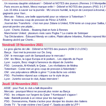
. Un nouveau dauphin séduisant ! - Débrief et NOTES des joueurs (Rennes 2-0 Montpellie
. Paris encore au finish, Messi marque enfin ! - Débrief et NOTES des joueurs (PSG 3-1 
. Les 15 infos à savoir sur la journée : MU encore humilié, la leçon de Liverpool à Arsenal,
gagnants pour Xavi...
. Mercato : Tolisso, une belle opportunité pour se relancer à Tottenham ?
. Real : le nouveau coup de pression de Pérez à l'UEFA
. Journal des Transferts : c'est non pour Zidane à United, l'OM tente un coup pour Saliba,
pourrait perdre une pépite...
. Lyon : Cherki, Dubois... Boateng était en furie à Rennes
. Manchester United : plusieurs mois sans Pogba ? La crainte de Solskjaer
. Top Déclarations : Édouard Mendy en colère, Platini allume Infantino, Rothen reprend Mc
Boateng ulcéré par Cherki...
Vendredi 19 Novembre 2021
. Le gros gâchis de Lille - Débrief et NOTES des joueurs (ASM 2-2 LOSC)
. Barça : Xavi met la pression sur De Jong
. OM : le message cash de Sampaoli pour le mercato !
. OM : les Bleus, la Ligue Europa et le podium... Les objectifs de Payet
. Lyon : surpris, Bosz réagit à l'annonce du départ de Juninho
. PSG : Leonardo, Al-Khelaïfi, le Qatar... Les révélations de Molina
. Tottenham : Conte met un gros coup de pression à Ndombele !
. OM : une polyvalence difficile à gérer ? Lirola lâche ses vérités
. PSG : Pochettino répond aux critiques sur le style de jeu
. Lyon : Juninho secoue le club, Aulas intervient !
Jeudi 18 Novembre 2021
. ASSE : pour Puel, le club a failli disparaître
. Mercato : pourquoi Messi ne pouvait plus rester au Barça
. PSG : les critiques sur l'argent du Qatar ? Kombouaré s'agace !
. Italie : Balotelli postule à un retour pour les barrages !
. PSG : Donnarumma, Raiola s'active pour dissiper les doutes des Italiens
. Droits TV : "la vraie victime c'est Canal +", Saada accable la LFP !