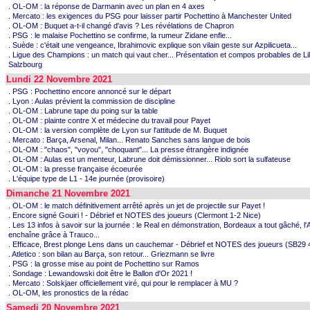
. OL-OM : la réponse de Darmanin avec un plan en 4 axes
. Mercato : les exigences du PSG pour laisser partir Pochettino à Manchester United
. OL-OM : Buquet a-t-il changé d'avis ? Les révélations de Chapron
. PSG : le malaise Pochettino se confirme, la rumeur Zidane enfle...
. Suède : c'était une vengeance, Ibrahimovic explique son vilain geste sur Azpilicueta...
. Ligue des Champions : un match qui vaut cher... Présentation et compos probables de Lil
Salzbourg
Lundi 22 Novembre 2021
. PSG : Pochettino encore annoncé sur le départ
. Lyon : Aulas prévient la commission de discipline
. OL-OM : Labrune tape du poing sur la table
. OL-OM : plainte contre X et médecine du travail pour Payet
. OL-OM : la version complète de Lyon sur l'attitude de M. Buquet
. Mercato : Barça, Arsenal, Milan... Renato Sanches sans langue de bois
. OL-OM : "chaos", "voyou", "choquant"... La presse étrangère indignée
. OL-OM : Aulas est un menteur, Labrune doit démissionner... Riolo sort la sulfateuse
. OL-OM : la presse française écoeurée
. L'équipe type de L1 - 14e journée (provisoire)
Dimanche 21 Novembre 2021
. OL-OM : le match définitivement arrêté après un jet de projectile sur Payet !
. Encore signé Gouiri ! - Débrief et NOTES des joueurs (Clermont 1-2 Nice)
. Les 13 infos à savoir sur la journée : le Real en démonstration, Bordeaux a tout gâché, l
enchaîne grâce à Trauco...
. Efficace, Brest plonge Lens dans un cauchemar - Débrief et NOTES des joueurs (SB29
. Atletico : son bilan au Barça, son retour... Griezmann se livre
. PSG : la grosse mise au point de Pochettino sur Ramos
. Sondage : Lewandowski doit être le Ballon d'Or 2021 !
. Mercato : Solskjaer officiellement viré, qui pour le remplacer à MU ?
. OL-OM, les pronostics de la rédac
Samedi 20 Novembre 2021