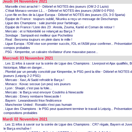
Jeudi 04 Novembre 2021
. Marseille s'est arraché ! - Débrief et NOTES des joueurs (OM 2-2 Lazio)
. C'était Monaco version L1... - Débrief et NOTES des joueurs (ASM 0-0 PSV)
. Lyon file en 8es de la Ligue Europa - Débrief et NOTES des joueurs (OL 3-0 Sparta)
. Equipe de France : toujours oublié, Nkunku a reçu un message de Deschamps
. Ligue des Champions : sale journée pour l'arbitrage...
. Equipe de France / Liste des 23 : Areola, Zouma, Kanté et Coman de retour !
. Mercato : et si Ndombélé se relançait au Barça ?
. Sondage : Sampaoli est meilleur que Pochettino
. Real : Benzema toujours en plein dans le mille !
. Ligue Europa : l'OM vise son premier succès, l'OL et l'ASM pour confirmer... Présentation
compos probables
. PSG : Kimpembe, un calvaire révélateur d'une mauvaise passe...
Mercredi 03 Novembre 2021
. Les 11 infos à savoir sur la soirée de Ligue des Champions : Liverpool et Ajax qualifiés,
historique, Milan en danger...
. Plombé par un penalty concédé par Kimpembe, le PSG perd la tête - Débrief et NOTES 
joueurs (Leipzig 2-2 PSG)
. Mercato : Xavi, Al Sadd refroidit le Barça !
. Monaco : Kovac secoue (un peu) ses joueurs
. Lyon : Shaqiri, c'est pas la folie...
. Mercato : le Barça veut envoyer Coutinho à Newcastle
. Mercato : Emery rembarre Newcastle !
. Bayern : Lewandowski frise l'indécence
. Manchester United : Ronaldo n'est pas humain
. Ligue des Champions : le PSG peut quasiment terminer le travail à Leipzig... Présentation
compositions probables
Mardi 02 Novembre 2021
. Les 11 infos à savoir sur la soirée de Ligue des Champions : CR7 régale, Bayern et Juve 
le Barça enchaîne !