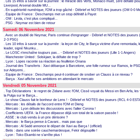
. Les 15 infos à savoir sur la journée : le miracle des Verts, Monaco muet, 1ère défaite pou
Liverpool, Arsenal double MU...
. En supériorité numérique, l'OM a trop gâché - Débrief et NOTES des joueurs (OM 0-0 M
. Equipe de France : Deschamps met un stop définitif à Payet
. OM : Lirola, c'est plus compliqué...
. PSG : Neymar est bien de retour
Samedi 06 Novembre 2021
. Avec un doublé de Neymar, Paris continue d'engranger - Débrief et NOTES des joueurs
2-3 PSG)
. Les 10 infos à savoir sur la journée : la leçon de City, le Barça victime d'une remontada, 
leader, signé Nkunku...
. Le LOSC n'enchaîne toujours pas... - Débrief et NOTES des joueurs (Lille 1-1 Angers)
. Manchester United : Solskjaer, la défaite de trop ?
. Lyon : Lopes raconte sa réaction au feuilleton Onana
. Journal des Transferts : Xavi débarque à Barcelone, une folle rumeur sur Ramos, le PS
sur Adeyemi...
. Equipe de France : Deschamps peut-il continuer de snober un Clauss à ce niveau ?
. Barça : Xavi affiche ses ambitions en attendant le mercato
Vendredi 05 Novembre 2021
. Top Déclarations : le regret de Zidane avec l'OM, Cissé voyait du Messi en Ben Arfa, les 
la Pulga sur le Barça...
. Le show Clauss fait le bonheur de Lens ! - Débrief et NOTES des joueurs (RCL 4-0 EST
. Mercato : les détails de l'accord entre l'OM et Dieng
. Mercato : Lyon débute les discussions avec l'ailier Corona !
. Coefficients UEFA : la France dépasse déjà son total de la saison passée !
. ASSE : le club vendu à un prix dérisoire ?
. Mercato : le Barça pense à Cavani... mais pas que
. Mercato : Al Sadd annonce le départ de Xavi au Barça ! (officiel)
. Betis : dans une soirée cauchemardesque, Fekir dégoupille !
. Lyon : Toko Ekambi ne s'arrête plus !