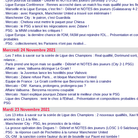
. Lyon poursuit sa balade - Débrief et NOTES des joueurs (Bröndby 1-3 OL)
. Ligue Europa Conférence : Rennes accroché dans un match fou mais qualifié pour les 8e
. Marseille et la Ligue Europa, c'est fini ! - Débrief et NOTES des joueurs (Galatasaray 4-
. Mercato : avec Rangnick, Manchester United a trouvé son intérimaire !
. Manchester City : le patron, c'est Guardiola
. Mercato : Chelsea veut mettre le paquet pour Chiesa
. Mercato : le PSG a lancé les négociations avec Zidane !
. PSG : la MNM cristallise les critiques !
. Ligue Europa : la dernière chance de l'OM, l'ASM peut rejoindre l'OL... Présentation et 
probables
. PSG : collectivement, les Parisiens n'ont pas rivalisé...
Mercredi 24 Novembre 2021
. Les 7 infos à savoir sur la soirée de Ligue des Champions : Real qualifié, Dortmund sorti,
relance...
. Paris prend une leçon mais se qualifie - Débrief et NOTES des joueurs (City 2-1 PSG)
. Affaire : amer, Valbuena dézingue Le Graët !
. Mercato : la Juventus lance les hostilités pour Vlahovic
. Mercato : Zidane refuse Paris... et bloque Manchester United
. Equipe de France : Le Graët confirme que Benzema n'a rien à craindre
. Mercato - OM : Kamara, prolongera, prolongera pas ?
. Affaire Valbuena : Benzema reconnu coupable
. Mercato : Nasri explique pourquoi Zidane serait le meilleur choix pour le PSG
. Ligue des Champions : tenir le choc à l'Etihad... Présentation et compositions probables d
PSG
Mardi 23 Novembre 2021
. Les 13 infos à savoir sur la soirée de Ligue des Champions : 2 nouveaux qualifiés, Xavi fr
anciens de L1 à la fête...
. Manchester City - PSG, les pronostics de la rédac
. La grosse opération des Dogues ! - Débrief et NOTES des joueurs (LOSC 1-0 Salzbourg
. PSG : la réponse cash de Pochettino à la rumeur Manchester United
. OL-OM : la sanction contre l'auteur du jet de bouteille sur Payet est tombée !