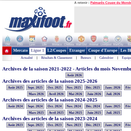
A retenir :
Palmarès Coupe du Mond
OM
PSG
Lyon
Lille
Monaco
Chelsea
Man Utd
Arsenal
Liverpool
ManCity
Ba
+ de clubs
Mercato
Ligue 1
L2/Coupes
Etranger
Coupe d'Europe
Les B
Actualité
|
Résultats & Classement
|
Buteurs
|
Calendrier
|
Equipe
Archives de la saison 2021-2022 - Articles du mois Novemb
Août 2026
Archives des articles de la saison 2025-2026
Août 2025
Sept. 2025
Oct. 2025
Nov. 2025
Déc. 2025
Janv. 2026
Fév
Mars 2026
Avril 2026
Mai 2026
Juin 2026
Juil. 2026
Archives des articles de la saison 2024-2025
Août 2024
Sept. 2024
Oct. 2024
Nov. 2024
Déc. 2024
Janv. 2025
Fév
Mars 2025
Avril 2025
Mai 2025
Juin 2025
Juil. 2025
Archives des articles de la saison 2023-2024
Août 2023
Sept. 2023
Oct. 2023
Nov. 2023
Déc. 2023
Janv. 2024
Fév