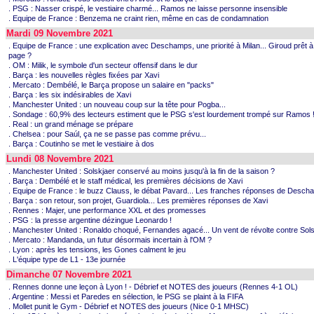
. PSG : Nasser crispé, le vestiaire charmé... Ramos ne laisse personne insensible
. Equipe de France : Benzema ne craint rien, même en cas de condamnation
Mardi 09 Novembre 2021
. Equipe de France : une explication avec Deschamps, une priorité à Milan... Giroud prêt à
page ?
. OM : Milik, le symbole d'un secteur offensif dans le dur
. Barça : les nouvelles règles fixées par Xavi
. Mercato : Dembélé, le Barça propose un salaire en "packs"
. Barça : les six indésirables de Xavi
. Manchester United : un nouveau coup sur la tête pour Pogba...
. Sondage : 60,9% des lecteurs estiment que le PSG s'est lourdement trompé sur Ramos 
. Real : un grand ménage se prépare
. Chelsea : pour Saúl, ça ne se passe pas comme prévu...
. Barça : Coutinho se met le vestiaire à dos
Lundi 08 Novembre 2021
. Manchester United : Solskjaer conservé au moins jusqu'à la fin de la saison ?
. Barça : Dembélé et le staff médical, les premières décisions de Xavi
. Equipe de France : le buzz Clauss, le débat Pavard... Les franches réponses de Desc
. Barça : son retour, son projet, Guardiola... Les premières réponses de Xavi
. Rennes : Majer, une performance XXL et des promesses
. PSG : la presse argentine dézingue Leonardo !
. Manchester United : Ronaldo choqué, Fernandes agacé... Un vent de révolte contre Sols
. Mercato : Mandanda, un futur désormais incertain à l'OM ?
. Lyon : après les tensions, les Gones calment le jeu
. L'équipe type de L1 - 13e journée
Dimanche 07 Novembre 2021
. Rennes donne une leçon à Lyon ! - Débrief et NOTES des joueurs (Rennes 4-1 OL)
. Argentine : Messi et Paredes en sélection, le PSG se plaint à la FIFA
. Mollet punit le Gym - Débrief et NOTES des joueurs (Nice 0-1 MHSC)