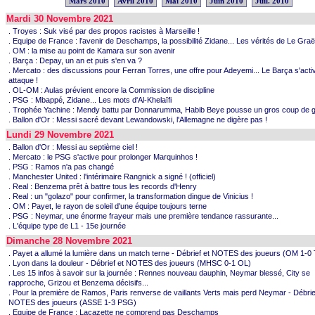
Mars 2010
Avril 2010
Mai 2010
Juin 2010
Juil. 2010
Mardi 30 Novembre 2021
. Troyes : Suk visé par des propos racistes à Marseille !
. Equipe de France : l'avenir de Deschamps, la possibilité Zidane... Les vérités de Le Graë
. OM : la mise au point de Kamara sur son avenir
. Barça : Depay, un an et puis s'en va ?
. Mercato : des discussions pour Ferran Torres, une offre pour Adeyemi... Le Barça s'acti
attaque !
. OL-OM : Aulas prévient encore la Commission de discipline
. PSG : Mbappé, Zidane... Les mots d'Al-Khelaïfi
. Trophée Yachine : Mendy battu par Donnarumma, Habib Beye pousse un gros coup de g
. Ballon d'Or : Messi sacré devant Lewandowski, l'Allemagne ne digère pas !
Lundi 29 Novembre 2021
. Ballon d'Or : Messi au septième ciel !
. Mercato : le PSG s'active pour prolonger Marquinhos !
. PSG : Ramos n'a pas changé
. Manchester United : l'intérimaire Rangnick a signé ! (officiel)
. Real : Benzema prêt à battre tous les records d'Henry
. Real : un "golazo" pour confirmer, la transformation dingue de Vinicius !
. OM : Payet, le rayon de soleil d'une équipe toujours terne
. PSG : Neymar, une énorme frayeur mais une première tendance rassurante...
. L'équipe type de L1 - 15e journée
Dimanche 28 Novembre 2021
. Payet a allumé la lumière dans un match terne - Débrief et NOTES des joueurs (OM 1-0
. Lyon dans la douleur - Débrief et NOTES des joueurs (MHSC 0-1 OL)
. Les 15 infos à savoir sur la journée : Rennes nouveau dauphin, Neymar blessé, City se
rapproche, Grizou et Benzema décisifs...
. Pour la première de Ramos, Paris renverse de vaillants Verts mais perd Neymar - Débrie
NOTES des joueurs (ASSE 1-3 PSG)
. Equipe de France : Lacazette ne comprend pas Deschamps