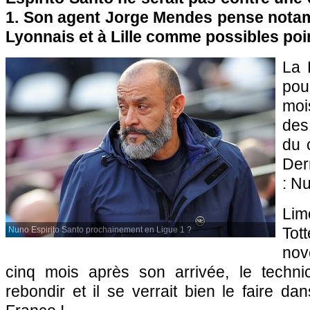
1. Son agent Jorge Mendes pense nota
Lyonnais et à Lille comme possibles poi
La 
po
moi
des
du 
Der
: N
Li
To
Nuno Espirito Santo prochainement en Ligue 1 ?
no
cinq mois après son arrivée, le techni
rebondir et il se verrait bien le faire d