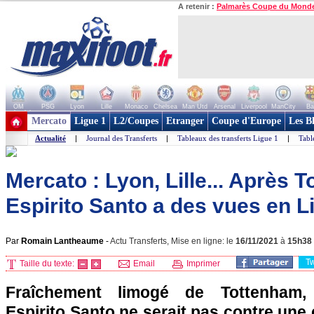
A retenir :
Palmarès Coupe du Mond
OM
PSG
Lyon
Lille
Monaco
Chelsea
Man Utd
Arsenal
Liverpool
ManCity
Ba
+ de clubs
Mercato
Ligue 1
L2/Coupes
Etranger
Coupe d'Europe
Les B
Actualité
|
Journal des Transferts
|
Tableaux des transferts Ligue 1
|
Tabl
Mercato : Lyon, Lille... Après 
Espirito Santo a des vues en Li
Par
Romain Lantheaume
-
Actu Transferts, Mise en ligne: le
16/11/2021
à
15h38
T
Taille du texte:
Email
Imprimer
Fraîchement limogé de Tottenham, 
Espirito Santo ne serait pas contre une