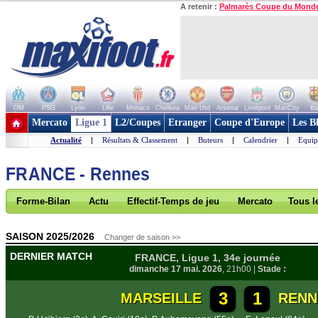
A retenir :
Palmarès Coupe du Mond
OM
PSG
Lyon
Lille
Monaco
Chelsea
Man Utd
Arsenal
Liverpool
ManCity
Ba
+ de clubs
Mercato
Ligue 1
L2/Coupes
Etranger
Coupe d'Europe
Les B
Actualité
|
Résultats & Classement
|
Buteurs
|
Calendrier
|
Equip
FRANCE - Rennes
Forme-Bilan
Actu
Effectif-Temps de jeu
Mercato
Tous l
SAISON 2025/2026
Changer de saison >>
DERNIER MATCH
FRANCE, Ligue 1, 34e journée
dimanche 17 mai. 2026
, 21h00 |
Stade :
3
1
MARSEILLE
RENN