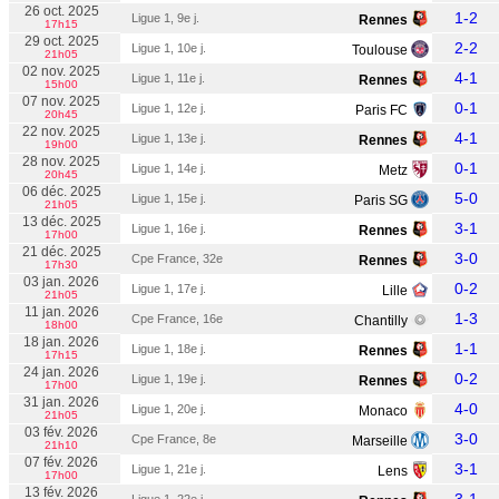
26 oct. 2025
1-2
Ligue 1, 9e j.
Rennes
17h15
29 oct. 2025
2-2
Ligue 1, 10e j.
Toulouse
Lepaul
21h05
02 nov. 2025
4-1
Ligue 1, 11e j.
Rennes
15h00
07 nov. 2025
0-1
Ligue 1, 12e j.
Paris FC
20h45
22 nov. 2025
4-1
Ligue 1, 13e j.
Rennes
19h00
28 nov. 2025
0-1
Ligue 1, 14e j.
Metz
20h45
06 déc. 2025
5-0
Ligue 1, 15e j.
Paris SG
21h05
13 déc. 2025
3-1
Ligue 1, 16e j.
Rennes
17h00
21 déc. 2025
3-0
Cpe France, 32e
Rennes
17h30
03 jan. 2026
0-2
Ligue 1, 17e j.
Lille
21h05
11 jan. 2026
1-3
Cpe France, 16e
Chantilly
18h00
18 jan. 2026
1-1
Ligue 1, 18e j.
Rennes
17h15
24 jan. 2026
0-2
Ligue 1, 19e j.
Rennes
17h00
31 jan. 2026
4-0
Ligue 1, 20e j.
Monaco
21h05
03 fév. 2026
3-0
Cpe France, 8e
Marseille
21h10
07 fév. 2026
3-1
Ligue 1, 21e j.
Lens
17h00
13 fév. 2026