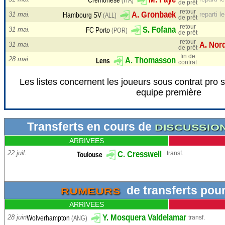
de prêt
retour
31 mai.
reparti l
Westerlo
de prêt
(BEL)
retour
31 mai.
de prêt
Sunderland
(ANG)
retour
31 mai.
de prêt
fin de
28 mai.
contrat
Troyes
Les listes concernent les joueurs sous contrat pro 
Benfica Lisbo.
(POR)
equipe première
Le Havre
Mayence
(ALL)
Transferts en cours de
DISCUSSIO
ARRIVEES
Cremonese
(ITA)
22 juil.
transf.
Hambourg SV
(ALL)
B. Reynolds
FC Porto
(POR)
E. Mayenda
de transferts po
RUMEURS
ARRIVEES
Lens
28 juin
transf.