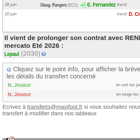
N. Lemaître
28 juin
transf.
G. Calisto de Oliveira
10 juin
transf.
I. Soumaré
A. Nordin
Il vient de prolonger son contrat avec RE
mercato Eté 2026 :
(2030)
M. Faye
Toulouse
A. Gronbaek
Cliquez sur le point info, pour afficher la brève
les détails du transfert concerné
S. Fofana
en vert les 
:
en rouge les
:
A. Thomasson
Wolverhampton
(ANG)
Ecrivez à
transferts@maxifoot.fr
si vous souhaitez nous
transfert à modifier dans nos tableaux
Glasg. Rangers
(ECO)