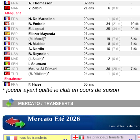
FRA
A. Thomasson
32 ans
-
-
MAR
Y. Zabiri
21 ans
6
(0 tit.)
-
Attaquant
FRA
H. Do Marcolino
20 ans
1
(0 tit.)
-
SUI
B. Embolo
29 ans
34
(21 tit.)
10
FRA
E. Lepaul
26 ans
35
(34 tit.)
20
ESP
Eliezer Mayenda
21 ans
-
-
*
FRA
(M. Meïté)
18 ans
19
(7 tit.)
3
FRA
N. Mukiele
20 ans
8
(0 tit.)
1
FRA
A. Nordin
28 ans
10
(7 tit.)
1
USA
B. Reynolds
25 ans
-
-
*
MAR
(I. Salah)
24 ans
2
(0 tit.)
-
SEN
I. Soumaré
25 ans
-
-
JOR
Mousa Al Ta'mari
29 ans
36
(28 tit.)
7
*
TUR
(B. Yildirim)
24 ans
1
(0 tit.)
-
Entraineur
FRA
F. Haise
55 ans
* joueur ayant quitté le club en cours de saison
MERCATO / TRANSFERTS
Mercato Eté 2026
Les tableaux de trans
les principaux transferts
tous les transferts