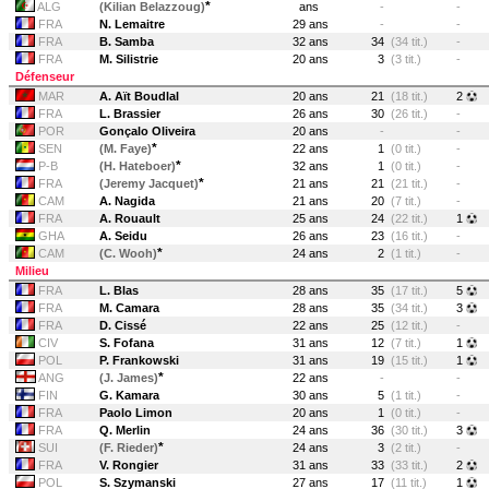
*
ALG
(Kilian Belazzoug)
ans
-
-
FRA
N. Lemaitre
29 ans
-
-
FRA
B. Samba
32 ans
34
(34 tit.)
-
FRA
M. Silistrie
20 ans
3
(3 tit.)
-
Défenseur
MAR
A. Aït Boudlal
20 ans
21
(18 tit.)
2
FRA
L. Brassier
26 ans
30
(26 tit.)
-
POR
Gonçalo Oliveira
20 ans
-
-
*
SEN
(M. Faye)
22 ans
1
(0 tit.)
-
*
P-B
(H. Hateboer)
32 ans
1
(0 tit.)
-
*
FRA
(Jeremy Jacquet)
21 ans
21
(21 tit.)
-
CAM
A. Nagida
21 ans
20
(7 tit.)
-
FRA
A. Rouault
25 ans
24
(22 tit.)
1
GHA
A. Seidu
26 ans
23
(16 tit.)
-
*
CAM
(C. Wooh)
24 ans
2
(1 tit.)
-
Milieu
FRA
L. Blas
28 ans
35
(17 tit.)
5
FRA
M. Camara
28 ans
35
(34 tit.)
3
FRA
D. Cissé
22 ans
25
(12 tit.)
-
CIV
S. Fofana
31 ans
12
(7 tit.)
1
POL
P. Frankowski
31 ans
19
(15 tit.)
1
*
ANG
(J. James)
22 ans
-
-
FIN
G. Kamara
30 ans
5
(1 tit.)
-
FRA
Paolo Limon
20 ans
1
(0 tit.)
-
FRA
Q. Merlin
24 ans
36
(30 tit.)
3
*
SUI
(F. Rieder)
24 ans
3
(2 tit.)
-
FRA
V. Rongier
31 ans
33
(33 tit.)
2
POL
S. Szymanski
27 ans
17
(11 tit.)
1