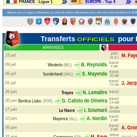
FRANCE - Ligue 1
EUROPE - Top 4
cliquez sur un logo ci-dessous ou dans le menu déroulant pour voir tous les transferts & R
Transferts
pour
OFFICIELS
ARRIVEES
prêt
23 juil.
(o.a.)
transf.
09 juil.
4 M€
transf.
05 juil.
25 M€
transf.
01 juil.
72 M€
26 juin
transf.
transf.
20 juin
3.5 M€
fin de
17 juin
contrat
transf.
10 juin
2 M€
transf.
05 juin
6 M€
retour
31 mai.
reparti l