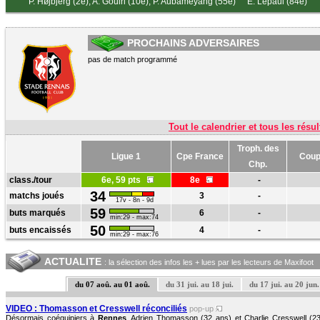
P. Højbjerg (2e)
,
A. Gouiri (10e)
,
P. Aubameyang (55e)
E. Lepaul (84e)
PROCHAINS ADVERSAIRES
pas de match programmé
Tout le calendrier et tous les résul
Troph. des
Ligue 1
Cpe France
Coup
Chp.
class./tour
6e, 59 pts
8e
-
34
matchs joués
3
-
17v - 8n - 9d
59
buts marqués
6
-
min:29 - max:74
50
buts encaissés
4
-
min:29 - max:76
ACTUALITE
: la sélection des infos les + lues par les lecteurs de Maxifoot
du 07 aoû. au 01 aoû.
du 31 jui. au 18 jui.
du 17 jui. au 20 jun.
VIDEO : Thomasson et Cresswell réconciliés
pop-up
Désormais coéquipiers à
Rennes
, Adrien Thomasson (32 ans) et Charlie Cresswell (23