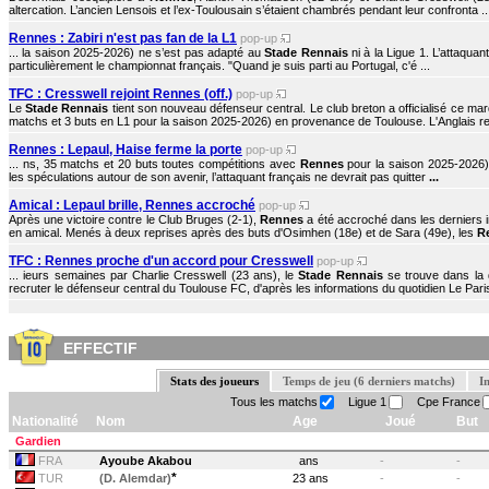
altercation. L’ancien Lensois et l’ex-Toulousain s’étaient chambrés pendant leur confronta ..
Rennes : Zabiri n'est pas fan de la L1
pop-up
... la saison 2025-2026) ne s’est pas adapté au
Stade Rennais
ni à la Ligue 1. L’attaqua
particulièrement le championnat français. "Quand je suis parti au Portugal, c'é ...
TFC : Cresswell rejoint Rennes (off.)
pop-up
Le
Stade Rennais
tient son nouveau défenseur central. Le club breton a officialisé ce mard
matchs et 3 buts en L1 pour la saison 2025-2026) en provenance de Toulouse. L'Anglais rejo
Rennes : Lepaul, Haise ferme la porte
pop-up
... ns, 35 matchs et 20 buts toutes compétitions avec
Rennes
pour la saison 2025-2026) 
les spéculations autour de son avenir, l’attaquant français ne devrait pas quitter
...
Amical : Lepaul brille, Rennes accroché
pop-up
Après une victoire contre le Club Bruges (2-1),
Rennes
a été accroché dans les derniers 
en amical. Menés à deux reprises après des buts d'Osimhen (18e) et de Sara (49e), les
R
TFC : Rennes proche d'un accord pour Cresswell
pop-up
... ieurs semaines par Charlie Cresswell (23 ans), le
Stade Rennais
se trouve dans la d
recruter le défenseur central du Toulouse FC, d'après les informations du quotidien Le Paris
EFFECTIF
Stats des joueurs
Temps de jeu (6 derniers matchs)
I
Tous les matchs
Ligue 1
Cpe France
Nationalité
Nom
Age
Joué
But
Gardien
FRA
Ayoube Akabou
ans
-
-
*
TUR
(D. Alemdar)
23 ans
-
-