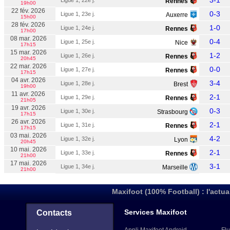
3-1
Ligue 1, 22e j.
Rennes
19h00
22 fév. 2026
0-3
Ligue 1, 23e j.
Auxerre
15h00
28 fév. 2026
1-0
Ligue 1, 24e j.
Rennes
17h00
08 mar. 2026
0-4
Ligue 1, 25e j.
Nice
17h15
15 mar. 2026
1-2
Ligue 1, 26e j.
Rennes
20h45
22 mar. 2026
0-0
Ligue 1, 27e j.
Rennes
17h15
04 avr. 2026
3-4
Ligue 1, 28e j.
Brest
19h00
11 avr. 2026
2-1
Ligue 1, 29e j.
Rennes
21h05
19 avr. 2026
0-3
Ligue 1, 30e j.
Strasbourg
17h15
26 avr. 2026
2-1
Ligue 1, 31e j.
Rennes
17h15
03 mai. 2026
4-2
Ligue 1, 32e j.
Lyon
20h45
10 mai. 2026
2-1
Ligue 1, 33e j.
Rennes
21h00
17 mai. 2026
3-1
Ligue 1, 34e j.
Marseille
21h00
Maxifoot (100% Football) : l'actua
Services Maxifoot
Contacts