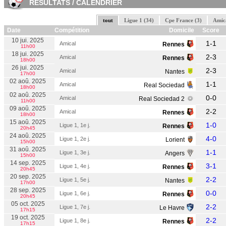
RESULTATS / CALENDRIER
tout
Ligue 1 (34)
Cpe France (3)
Amica
Date
Compétition
Domicile
Score
10 jui. 2025
1-1
Amical
Rennes
11h00
18 jui. 2025
C. Cresswell
2-3
Amical
Rennes
18h00
26 jui. 2025
2-3
Amical
Nantes
17h00
02 aoû. 2025
1-1
Amical
Real Sociedad
18h00
02 aoû. 2025
0-0
Amical
Real Sociedad 2
N. Joueur
11h00
09 aoû. 2025
2-2
Amical
Rennes
18h00
N. Joueur
15 aoû. 2025
1-0
Ligue 1, 1e j.
Rennes
20h45
Y. Mosquera Valdelam
24 aoû. 2025
4-0
Ligue 1, 2e j.
Lorient
15h00
31 aoû. 2025
E. Fernand
1-1
Ligue 1, 3e j.
Angers
15h00
14 sep. 2025
3-1
Ligue 1, 4e j.
Rennes
20h45
20 sep. 2025
2-2
Ligue 1, 5e j.
Nantes
17h00
28 sep. 2025
0-0
Ligue 1, 6e j.
Rennes
20h45
05 oct. 2025
2-2
Ligue 1, 7e j.
Le Havre
17h15
19 oct. 2025
2-2
Ligue 1, 8e j.
Rennes
17h15