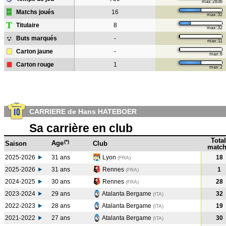
max:2836
Matchs joués
16
max:32
T
Titulaire
8
max:32
Buts marqués
-
max:11
Carton jaune
-
max:6
Carton rouge
1
max:2
CARRIERE de Hans HATEBOER
Sa carrière en club
Total
(*)
Age
Saison
Club
match
2025-2026
31 ans
Lyon
18
(FRA)
2025-2026
31 ans
Rennes
1
(FRA)
2024-2025
30 ans
Rennes
28
(FRA
)
2023-2024
29 ans
Atalanta Bergame
32
(ITA
)
2022-2023
28 ans
Atalanta Bergame
19
(ITA
)
2021-2022
27 ans
Atalanta Bergame
30
(ITA
)