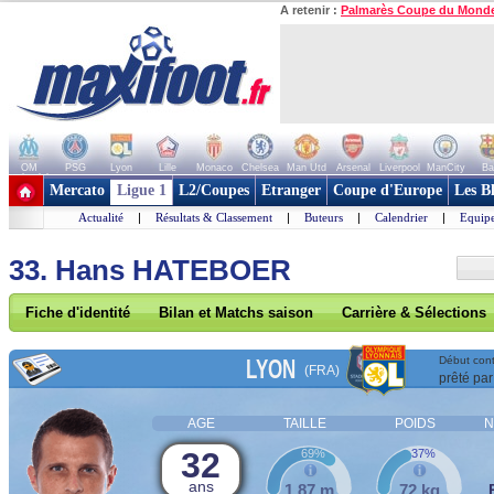
A retenir :
Palmarès Coupe du Mond
OM
PSG
Lyon
Lille
Monaco
Chelsea
Man Utd
Arsenal
Liverpool
ManCity
Ba
+ de clubs
Mercato
Ligue 1
L2/Coupes
Etranger
Coupe d'Europe
Les B
Actualité
|
Résultats & Classement
|
Buteurs
|
Calendrier
|
Equipe
33. Hans HATEBOER
Fiche d'identité
Bilan et Matchs saison
Carrière & Sélections
LYON
Début cont
(FRA)
prêté par
AGE
TAILLE
POIDS
N
32
69%
37%
ans
1,87 m
72 kg