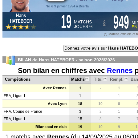
Né le 9 janvier 1994 à Beerta
19
949
Hans
&
HATEBOER
MATCHS
MI
JOUES
E
*
(
)
(*) Matchs officiels e
Donnez votre avis sur
Hans HATEB
BILAN de Hans HATEBOER - saison
2025/2026
Son bilan en chiffres avec
Rennes
p
Compétitions
Matchs
Titu.
Rempl.
Ban
?
?
?
Avec Rennes
1
-
1
FRA, Ligue 1
1
-
1
Avec Lyon
18
10
8
FRA, Coupe de France
3
2
1
FRA, Ligue 1
15
8
7
Bilan total en club
19
10
9
1
1 matchs avec
Rennes
(du 14/09/2025 au 06/10