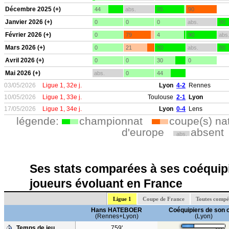
Décembre 2025 (+)
44
abs.
85
90
Janvier 2026 (+)
0
0
0
abs.
90
Février 2026 (+)
0
79
4
90
abs
Mars 2026 (+)
0
21
90
abs.
80
Avril 2026 (+)
0
0
30
0
Mai 2026 (+)
abs.
0
44
03/05/2026
Ligue 1, 32e j.
Lyon
4-2
Rennes
10/05/2026
Ligue 1, 33e j.
Toulouse
2-1
Lyon
17/05/2026
Ligue 1, 34e j.
Lyon
0-4
Lens
légende:
championnat
coupe(s) na
d'europe
absent
abs.
Ses stats comparées à ses coéquipi
joueurs évoluant en France
Ligue 1
Coupe de France
Toutes compé
Hans HATEBOER
Coéquipiers de son 
(Rennes+Lyon)
(Lyon)
Temps de jeu
759'