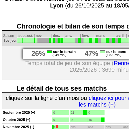
Lyon
(du 26/10/2025 au 18/05
Chronologie et bilan de son temps 
Saison
sept.
oct.
nov.
déc.
janv.
févr.
mars
avril
Tps jeu:
26%
sur le terrain
47%
sur le banc
(949 min.)
(1751 min.)
Temps total de jeu de son équipe (
Renn
2025/2026 : 3690 minu
Le détail de tous ses matchs
cliquez sur la ligne d'un mois ou
cliquez ici pour 
les matchs (+)
Septembre 2025 (+)
0
21
0
Octobre 2025 (+)
0
0
16
Novembre 2025 (+)
8
abs.
abs.
abs.
abs