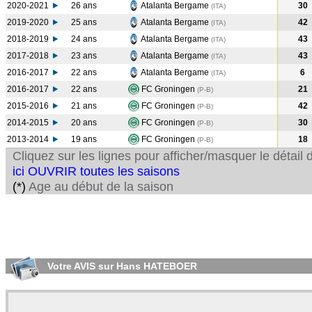
2020-2021
26 ans
Atalanta Bergame
30
(ITA
)
2019-2020
25 ans
Atalanta Bergame
42
(ITA
)
2018-2019
24 ans
Atalanta Bergame
43
(ITA
)
2017-2018
23 ans
Atalanta Bergame
43
(ITA
)
2016-2017
22 ans
Atalanta Bergame
6
(ITA
)
2016-2017
22 ans
FC Groningen
21
(P-B
)
2015-2016
21 ans
FC Groningen
42
(P-B
)
2014-2015
20 ans
FC Groningen
30
(P-B
)
2013-2014
19 ans
FC Groningen
18
(P-B
)
Cliquez sur les lignes pour afficher/masquer le détai
ici OUVRIR toutes les saisons
(*)
Age au début de la saison
Votre AVIS sur Hans HATEBOER