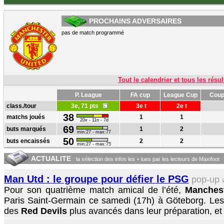
PROCHAINS ADVERSAIRES
pas de match programmé
Tout le calendrier et tous les résul
P. League
FA cup
League Cup
Coup
class./tour
3e, 71 pts
3e t
2e t
38
matchs joués
1
1
20v - 11n - 7d
69
buts marqués
1
2
min:27 - max:77
50
buts encaissés
2
2
min:27 - max:75
ACTUALITE
: la sélection des infos les + lues par les lecteurs de Maxifoot
Man Utd : le groupe pour défier le PSG
pop-up
Pour son quatrième match amical de l’été,
Manchest
Paris Saint-Germain ce samedi (17h) à Göteborg. Les 
des
Red Devils
plus avancés dans leur préparation, et e