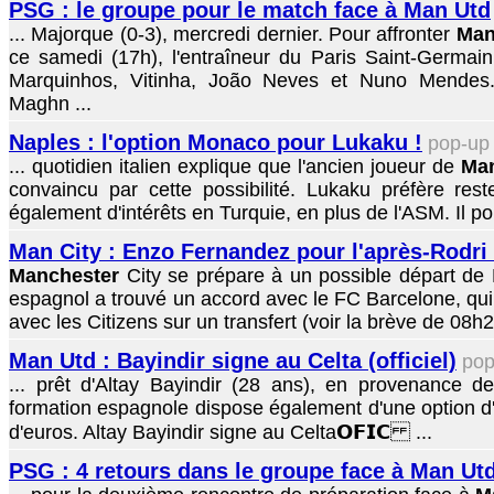
PSG : le groupe pour le match face à Man Utd
... Majorque (0-3), mercredi dernier. Pour affronter
Man
ce samedi (17h), l'entraîneur du Paris Saint-Germain
Marquinhos, Vitinha, João Neves et Nuno Mendes.
Maghn ...
Naples : l'option Monaco pour Lukaku !
pop-u
... quotidien italien explique que l'ancien joueur de
Man
convaincu par cette possibilité. Lukaku préfère res
également d'intérêts en Turquie, en plus de l'ASM. Il pou
Man City : Enzo Fernandez pour l'après-Rodri
Manchester
City se prépare à un possible départ de R
espagnol a trouvé un accord avec le FC Barcelone, qui
avec les Citizens sur un transfert (voir la brève de 08h2
Man Utd : Bayindir signe au Celta (officiel)
po
... prêt d'Altay Bayindir (28 ans), en provenance 
formation espagnole dispose également d'une option d'
d'euros. Altay Bayindir signe au Celta𝗢𝗙𝗜𝗖 ...
PSG : 4 retours dans le groupe face à Man Ut