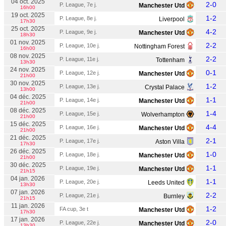
04 oct. 2025
2-0
P. League, 7e j.
Manchester Utd
16h00
19 oct. 2025
1-2
P. League, 8e j.
Liverpool
17h30
25 oct. 2025
4-2
P. League, 9e j.
Manchester Utd
18h30
01 nov. 2025
2-2
P. League, 10e j.
Nottingham Forest
16h00
08 nov. 2025
2-2
P. League, 11e j.
Tottenham
13h30
24 nov. 2025
0-1
P. League, 12e j.
Manchester Utd
21h00
30 nov. 2025
1-2
P. League, 13e j.
Crystal Palace
13h00
04 déc. 2025
1-1
P. League, 14e j.
Manchester Utd
21h00
08 déc. 2025
1-4
P. League, 15e j.
Wolverhampton
21h00
15 déc. 2025
4-4
P. League, 16e j.
Manchester Utd
21h00
21 déc. 2025
2-1
P. League, 17e j.
Aston Villa
17h30
26 déc. 2025
1-0
P. League, 18e j.
Manchester Utd
21h00
30 déc. 2025
1-1
P. League, 19e j.
Manchester Utd
21h15
04 jan. 2026
1-1
P. League, 20e j.
Leeds United
13h30
07 jan. 2026
2-2
P. League, 21e j.
Burnley
21h15
11 jan. 2026
1-2
FA cup, 3e t
Manchester Utd
17h30
17 jan. 2026
2-0
P. League, 22e j.
Manchester Utd
13h30