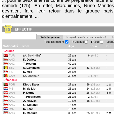
... pour la deuxième rencontre de préparation face à
M
samedi (17h). En effet, Marquinhos, Nuno Mendes
devraient faire leur retour dans le groupe par
d'entraînement. ...
EFFECTIF
Stats des joueurs
Temps de jeu (6 derniers matchs)
I
Tous les matchs
P. League
FA cup
Leagu
Nationalité
Nom
Age
Joué
But
Gardien
*
TUR
(A. Bayindir)
28 ans
6
(6 tit.)
-
ANG
K. Darlow
35 ans
-
-
ANG
T. Heaton
40 ans
-
-
BEL
S. Lammens
24 ans
33
(33 tit.)
-
IRL
D. Mee
23 ans
-
-
*
CAM
(A. Onana)
30 ans
1
(1 tit.)
-
Défenseur
POR
Diogo Dalot
27 ans
36
(31 tit.)
1
P-B
M. de Ligt
26 ans
14
(13 tit.)
1
DAN
P. Dorgu
21 ans
28
(17 tit.)
4
ANG
T. Fredricson
21 ans
2
(1 tit.)
-
ANG
A. Heaven
19 ans
18
(12 tit.)
-
ANG
G. Kukonki
18 ans
-
-
PAR
D. León
19 ans
-
-
ANG
H. Maguire
33 ans
25
(20 tit.)
2