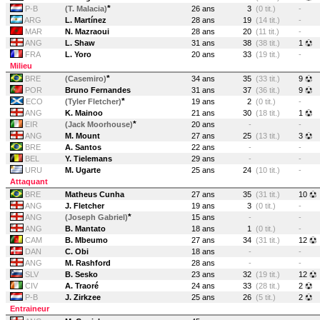
*
P-B
(T. Malacia)
26 ans
3
(0 tit.)
-
ARG
L. Martínez
28 ans
19
(14 tit.)
-
MAR
N. Mazraoui
28 ans
20
(11 tit.)
-
ANG
L. Shaw
31 ans
38
(38 tit.)
1
FRA
L. Yoro
20 ans
33
(19 tit.)
-
Milieu
*
BRE
(Casemiro)
34 ans
35
(33 tit.)
9
POR
Bruno Fernandes
31 ans
37
(36 tit.)
9
*
ECO
(Tyler Fletcher)
19 ans
2
(0 tit.)
-
ANG
K. Mainoo
21 ans
30
(18 tit.)
1
*
EIR
(Jack Moorhouse)
20 ans
-
-
ANG
M. Mount
27 ans
25
(13 tit.)
3
BRE
A. Santos
22 ans
-
-
BEL
Y. Tielemans
29 ans
-
-
URU
M. Ugarte
25 ans
24
(10 tit.)
-
Attaquant
BRE
Matheus Cunha
27 ans
35
(31 tit.)
10
ANG
J. Fletcher
19 ans
3
(0 tit.)
-
*
ANG
(Joseph Gabriel)
15 ans
-
-
ANG
B. Mantato
18 ans
1
(0 tit.)
-
CAM
B. Mbeumo
27 ans
34
(31 tit.)
12
DAN
C. Obi
18 ans
-
-
ANG
M. Rashford
28 ans
-
-
SLV
B. Sesko
23 ans
32
(19 tit.)
12
CIV
A. Traoré
24 ans
33
(28 tit.)
2
P-B
J. Zirkzee
25 ans
26
(5 tit.)
2
Entraineur