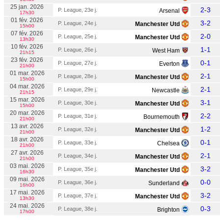
25 jan. 2026
2-3
P. League, 23e j.
Arsenal
17h30
01 fév. 2026
3-2
P. League, 24e j.
Manchester Utd
15h00
07 fév. 2026
2-0
P. League, 25e j.
Manchester Utd
13h30
10 fév. 2026
1-1
P. League, 26e j.
West Ham
21h15
23 fév. 2026
0-1
P. League, 27e j.
Everton
21h00
01 mar. 2026
2-1
P. League, 28e j.
Manchester Utd
15h00
04 mar. 2026
2-1
P. League, 29e j.
Newcastle
21h15
15 mar. 2026
3-1
P. League, 30e j.
Manchester Utd
15h00
20 mar. 2026
2-2
P. League, 31e j.
Bournemouth
21h00
13 avr. 2026
1-2
P. League, 32e j.
Manchester Utd
21h00
18 avr. 2026
0-1
P. League, 33e j.
Chelsea
21h00
27 avr. 2026
2-1
P. League, 34e j.
Manchester Utd
21h00
03 mai. 2026
3-2
P. League, 35e j.
Manchester Utd
16h30
09 mai. 2026
0-0
P. League, 36e j.
Sunderland
16h00
17 mai. 2026
3-2
P. League, 37e j.
Manchester Utd
13h30
24 mai. 2026
0-3
P. League, 38e j.
Brighton
17h00