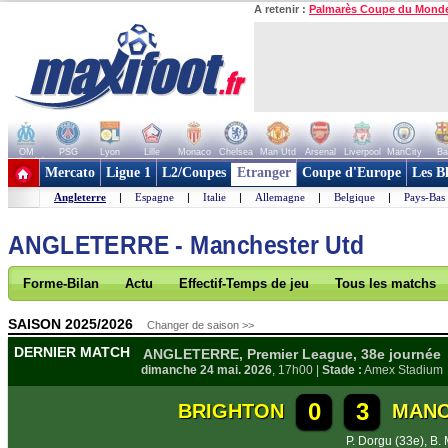
A retenir :
Palmarès Coupe du Mond
OM
PSG
Lyon
Lille
Monaco
Chelsea
Man Utd
Arsenal
Liverpool
ManCity
Ba
+ de clubs
Mercato
Ligue 1
L2/Coupes
Etranger
Coupe d'Europe
Les B
Angleterre
|
Espagne
|
Italie
|
Allemagne
|
Belgique
|
Pays-Bas
ANGLETERRE - Manchester Utd
Forme-Bilan
Actu
Effectif-Temps de jeu
Tous les matchs
SAISON 2025/2026
Changer de saison >>
DERNIER MATCH
ANGLETERRE, Premier League, 38e journée
dimanche 24 mai. 2026
, 17h00 |
Stade :
Amex Stadium
0
3
BRIGHTON
MANC
P. Dorgu (33e)
,
B.