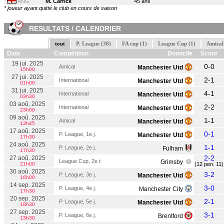
ANG
M. Carrick
45 ans
* joueur ayant quitté le club en cours de saison
RESULTATS / CALENDRIER
tout
P. League (38)
FA cup (1)
League Cup (1)
Amical
Date
Compétition
Domicile
Score
19 jui. 2025
0-0
Amical
Manchester Utd
15h00
27 jui. 2025
2-1
International
Manchester Utd
01h00
31 jui. 2025
4-1
International
Manchester Utd
03h30
03 aoû. 2025
2-2
International
Manchester Utd
23h00
09 aoû. 2025
1-1
Amical
Manchester Utd
13h45
17 aoû. 2025
0-1
P. League, 1e j.
Manchester Utd
17h30
24 aoû. 2025
1-1
P. League, 2e j.
Fulham
17h30
2-2
27 aoû. 2025
League Cup, 2e t
Grimsby
21h00
(12 pen. 11)
30 aoû. 2025
3-2
P. League, 3e j.
Manchester Utd
16h00
14 sep. 2025
3-0
P. League, 4e j.
Manchester City
17h30
20 sep. 2025
2-1
P. League, 5e j.
Manchester Utd
18h30
27 sep. 2025
3-1
P. League, 6e j.
Brentford
13h30