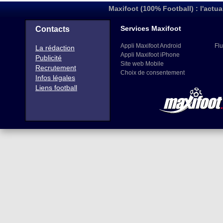
Maxifoot (100% Football) : l'actua
Services Maxifoot
Contacts
Appli Maxifoot Android
Flu
La rédaction
Appli Maxifoot iPhone
Publicité
Site web Mobile
Recrutement
Choix de consentement
Infos légales
Liens football