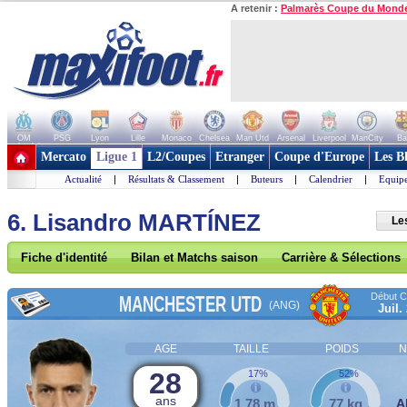
A retenir :
Palmarès Coupe du Mond
OM
PSG
Lyon
Lille
Monaco
Chelsea
Man Utd
Arsenal
Liverpool
ManCity
Ba
+ de clubs
Mercato
Ligue 1
L2/Coupes
Etranger
Coupe d'Europe
Les B
Actualité
|
Résultats & Classement
|
Buteurs
|
Calendrier
|
Equipe
6. Lisandro MARTÍNEZ
Le
Fiche d'identité
Bilan et Matchs saison
Carrière & Sélections
Début Co
MANCHESTER UTD
(ANG)
Juil.
AGE
TAILLE
POIDS
N
28
17%
52%
ans
1,78 m
77 kg
A