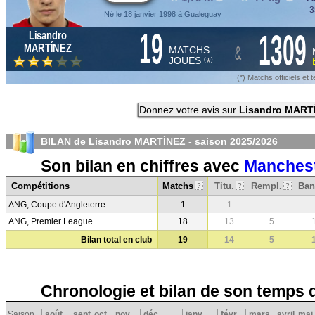
3
Né le 18 janvier 1998 à Gualeguay
19
1309
Lisandro
&
MARTÍNEZ
MATCHS
JOUES
*
(
)
(*) Matchs officiels e
Donnez votre avis sur
Lisandro MART
BILAN de Lisandro MARTÍNEZ - saison
2025/2026
Son bilan en chiffres avec
Manchest
Compétitions
Matchs
Titu.
Rempl.
Ban
?
?
?
ANG, Coupe d'Angleterre
1
1
-
-
ANG, Premier League
18
13
5
Bilan total en club
19
14
5
Chronologie et bilan de son temps 
Saison
août
sept.
oct.
nov.
déc.
janv.
févr.
mars
avril
mai