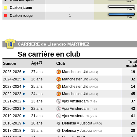
max:11
Carton jaune
-
max:9
Carton rouge
1
max:1
CARRIERE de Lisandro MARTÍNEZ
Sa carrière en club
Total
(*)
Age
Saison
Club
match
2025-2026
27 ans
Manchester Utd
19
(ANG)
2024-2025
26 ans
Manchester Utd
32
(ANG
)
2023-2024
25 ans
Manchester Utd
14
(ANG
)
2022-2023
24 ans
Manchester Utd
45
(ANG
)
2021-2022
23 ans
Ajax Amsterdam
37
(P-B
)
2020-2021
22 ans
Ajax Amsterdam
42
(P-B
)
2019-2020
21 ans
Ajax Amsterdam
41
(P-B
)
2018-2019
20 ans
Defensa y Justicia
29
(ARG
)
2017-2018
19 ans
Defensa y Justicia
28
(ARG
)