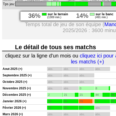
Tps jeu:
36%
sur le terrain
14%
sur le banc
(1309 min.)
(491 min.)
Temps total de jeu de son équipe (
Manc
2025/2026 : 3600 minu
Le détail de tous ses matchs
cliquez sur la ligne d'un mois ou
cliquez ici pour 
les matchs (+)
Aout 2025 (+)
abs.
abs.
abs.
abs.
Septembre 2025 (+)
abs.
abs.
abs.
Octobre 2025 (+)
abs.
abs.
abs.
Novembre 2025 (+)
abs.
abs.
0
8
Décembre 2025 (+)
2
21
21
44
88
Janvier 2026 (+)
90
90
79
90
90
Février 2026 (+)
90
90
90
abs.
Mars 2026 (+)
abs.
abs.
abs.
abs.