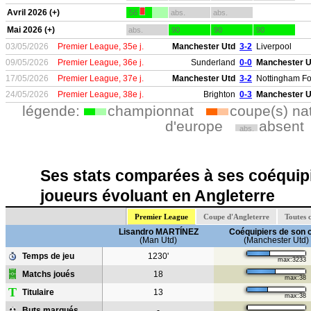
Avril 2026 (+)
56
abs.
abs.
Mai 2026 (+)
abs.
90
90
90
03/05/2026
Premier League, 35e j.
Manchester Utd
3-2
Liverpool
09/05/2026
Premier League, 36e j.
Sunderland
0-0
Manchester U
17/05/2026
Premier League, 37e j.
Manchester Utd
3-2
Nottingham Fo
24/05/2026
Premier League, 38e j.
Brighton
0-3
Manchester U
légende:
championnat
coupe(s) na
d'europe
absent
abs.
Ses stats comparées à ses coéquipi
joueurs évoluant en Angleterre
Premier League
Coupe d'Angleterre
Toutes 
Lisandro MARTÍNEZ
Coéquipiers de son 
(Man Utd)
(Manchester Utd)
Temps de jeu
1230'
max:3233
Matchs joués
18
max:38
T
Titulaire
13
max:38
Buts marqués
-