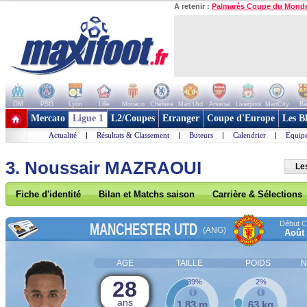
A retenir :
Palmarès Coupe du Mond
OM
PSG
Lyon
Lille
Monaco
Chelsea
Man Utd
Arsenal
Liverpool
ManCity
Ba
+ de clubs
Mercato
Ligue 1
L2/Coupes
Etranger
Coupe d'Europe
Les B
Actualité
|
Résultats & Classement
|
Buteurs
|
Calendrier
|
Equipe
3. Noussair MAZRAOUI
Le
Fiche d'identité
Bilan et Matchs saison
Carrière & Sélections
Début Co
MANCHESTER UTD
(ANG)
Août
AGE
TAILLE
POIDS
N
28
39%
2%
ans
1,83 m
63 kg