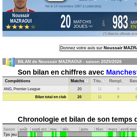
5
Né le 14 novembre 1997 à Leiderdorp
20
983
Noussair
&
MAZRAOUI
MATCHS
MI
JOUES
E
*
(
)
(*) Matchs officiels e
Donnez votre avis sur
Noussair MAZR
BILAN de Noussair MAZRAOUI - saison
2025/2026
Son bilan en chiffres avec
Manchest
Compétitions
Matchs
Titu.
Rempl.
Ban
?
?
?
ANG, Premier League
20
11
9
Bilan total en club
20
11
9
Chronologie et bilan de son temps 
Saison
août
sept.
oct.
nov.
déc.
janv.
févr.
mars
avril
mai
Tps jeu: