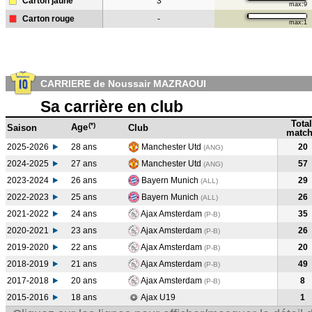
Carton jaune
3
max:9
Carton rouge
-
max:1
CARRIERE de Noussair MAZRAOUI
Sa carrière en club
Total
(*)
Age
Saison
Club
match
2025-2026
28 ans
Manchester Utd
20
(ANG)
2024-2025
27 ans
Manchester Utd
57
(ANG
)
2023-2024
26 ans
Bayern Munich
29
(ALL
)
2022-2023
25 ans
Bayern Munich
26
(ALL
)
2021-2022
24 ans
Ajax Amsterdam
35
(P-B
)
2020-2021
23 ans
Ajax Amsterdam
26
(P-B
)
2019-2020
22 ans
Ajax Amsterdam
20
(P-B
)
2018-2019
21 ans
Ajax Amsterdam
49
(P-B
)
2017-2018
20 ans
Ajax Amsterdam
8
(P-B
)
2015-2016
18 ans
Ajax U19
1