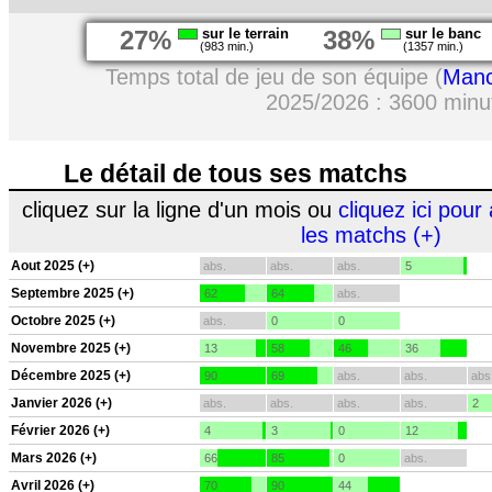
27%
sur le terrain
38%
sur le banc
(983 min.)
(1357 min.)
Temps total de jeu de son équipe (
Manc
2025/2026 : 3600 minu
Le détail de tous ses matchs
cliquez sur la ligne d'un mois ou
cliquez ici pour 
les matchs (+)
Aout 2025 (+)
abs.
abs.
abs.
5
Septembre 2025 (+)
62
64
abs.
Octobre 2025 (+)
abs.
0
0
Novembre 2025 (+)
13
58
46
36
Décembre 2025 (+)
90
69
abs.
abs.
abs
Janvier 2026 (+)
abs.
abs.
abs.
abs.
2
Février 2026 (+)
4
3
0
12
Mars 2026 (+)
66
85
0
abs.
Avril 2026 (+)
70
90
44