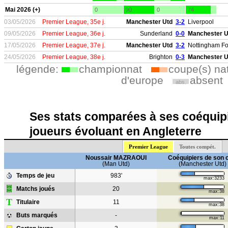
Mai 2026 (+)
0
90
0
74
03/05/2026
Premier League, 35e j.
Manchester Utd
3-2
Liverpool
09/05/2026
Premier League, 36e j.
Sunderland
0-0
Manchester U
17/05/2026
Premier League, 37e j.
Manchester Utd
3-2
Nottingham Fo
24/05/2026
Premier League, 38e j.
Brighton
0-3
Manchester U
légende:
championnat
coupe(s) na
d'europe
absent
abs.
Ses stats comparées à ses coéquipi
joueurs évoluant en Angleterre
Premier League
Toutes compét.
Noussair MAZRAOUI
Coéquipiers de son 
(Man Utd)
(Manchester Utd)
Temps de jeu
983'
max:3233
Matchs joués
20
max:38
T
Titulaire
11
max:38
Buts marqués
-
max:11