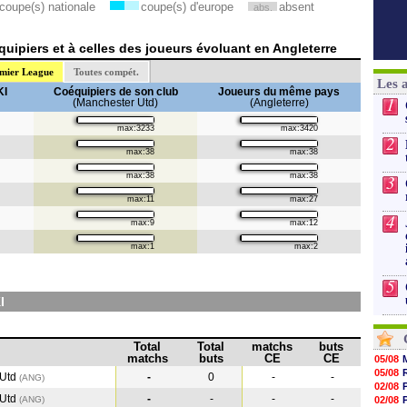
coupe(s) nationale
coupe(s) d'europe
absent
abs.
uipiers et à celles des joueurs évoluant en Angleterre
mier League
Toutes compét.
Les 
KI
Coéquipiers de son club
Joueurs du même pays
1
(Manchester Utd)
(Angleterre)
max:3233
max:3420
2
max:38
max:38
max:38
max:38
3
max:11
max:27
4
max:9
max:12
max:1
max:2
5
I
Total
Total
matchs
buts
matchs
buts
CE
CE
05/08
05/08
 Utd
-
0
-
-
(ANG)
02/08
 Utd
-
-
-
-
(ANG
)
02/08