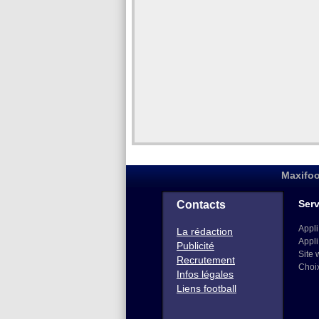
Maxifoo
Serv
Contacts
Appli
La rédaction
Appli
Publicité
Site 
Recrutement
Choi
Infos légales
Liens football