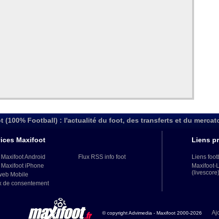
t (100% Football) : l'actualité du foot, des transferts et du mercat
ices Maxifoot
Liens pr
 Maxifoot Android
Flux RSS info foot
Liens foot
 Maxifoot iPhone
Maxifoot-
(livescore
web Mobile
x de consentement
Aj
© copyright Advimedia - Maxifoot 2000-2026