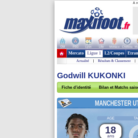
A r
OM
PSG
Lyon
Lille
Monaco
Chelsea
Ma
+ de clubs
Mercato
Ligue 1
L2/Coupes
Etran
Actualité
|
Résultats & Classement
|
Godwill KUKONKI
Fiche d'identité
Bilan et Matchs sai
MANCHESTER U
AGE
TA
18
ans