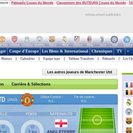
etenir :
Palmarès Coupe du Monde
-
Classement des BUTEURS Coupe du Monde
-
TA
emplacement publicitaire
n Utd
Arsenal
Liverpool
ManCity
Barca
Real
Atletico
Milan
Juve
Inter
Naples
ger
Coupe d'Europe
Les Bleus & International
Chroniques
TV
+
Buteurs
|
Calendrier
|
Equipe type
|
Tableau Transferts
|
Palmarès
|
Les Cl
Les autres joueurs de Manchester Utd
son
Carrière & Sélections
Début Contrat :
Fin de contrat :
TD
(ANG)
n.c.
n.c.
ILLE
POIDS
NATIONALITE
? m
? kg
ANGLETERRE