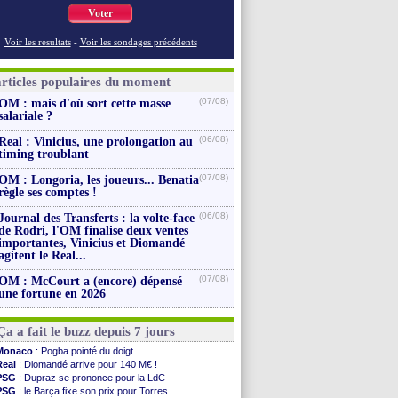
Voter
Voir les resultats
-
Voir les sondages précédents
articles populaires du moment
(07/08)
OM : mais d'où sort cette masse
salariale ?
(06/08)
Real : Vinicius, une prolongation au
timing troublant
(07/08)
OM : Longoria, les joueurs... Benatia
règle ses comptes !
(06/08)
Journal des Transferts : la volte-face
de Rodri, l'OM finalise deux ventes
importantes, Vinicius et Diomandé
agitent le Real...
(07/08)
OM : McCourt a (encore) dépensé
une fortune en 2026
Ça a fait le buzz depuis 7 jours
Monaco
: Pogba pointé du doigt
Real
: Diomandé arrive pour 140 M€ !
PSG
: Dupraz se prononce pour la LdC
PSG
: le Barça fixe son prix pour Torres