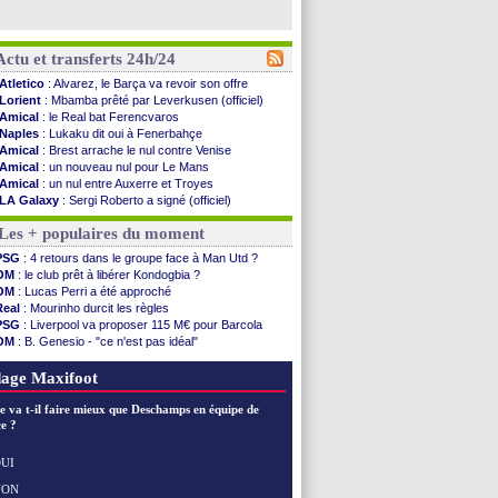
Actu et transferts 24h/24
Atletico
: Alvarez, le Barça va revoir son offre
Lorient
: Mbamba prêté par Leverkusen (officiel)
Amical
: le Real bat Ferencvaros
Naples
: Lukaku dit oui à Fenerbahçe
Amical
: Brest arrache le nul contre Venise
Amical
: un nouveau nul pour Le Mans
Amical
: un nul entre Auxerre et Troyes
LA Galaxy
: Sergi Roberto a signé (officiel)
Amical
: Angers fait tomber Lorient
Les + populaires du moment
Amical
: le Paris FC corrigé par Mayence
Amical
: Rennes encore battu par Brentford
PSG
: 4 retours dans le groupe face à Man Utd ?
Amical
: Paris SG 1-1 Man Utd (fini)
OM
: le club prêt à libérer Kondogbia ?
Barça
: De Jong menacé par l’arrivée de...
OM
: Lucas Perri a été approché
Atletico
: Simeone ferme la porte pour Alvarez
Real
: Mourinho durcit les règles
Amical
: Lens battu par Sunderland avant le ...
PSG
: Liverpool va proposer 115 M€ pour Barcola
Nottingham
: O. Diomande arrive pour 40 M€
OM
: B. Genesio - "ce n'est pas idéal"
Amical
: Strasbourg s'incline encore
OM
: Benatia et la "médiocrité" dans le club
Amical
: Lille s'impose à Hambourg
OM
: Côme pousse pour Gouiri
age Maxifoot
Lens
: Ganiou prolongé jusqu'en 2030 (officiel)
OM
: le PSG, les précisions de Benatia
e va t-il faire mieux que Deschamps en équipe de
Amical
: Paris SG-Man Utd, les compos
e ?
Amical
: Chelsea corrige l'AC Milan
Argentine
: Messi perd son papa
UI
Amical
: l'Inter s'offre la Juventus
NON
Voir les brèves précédentes