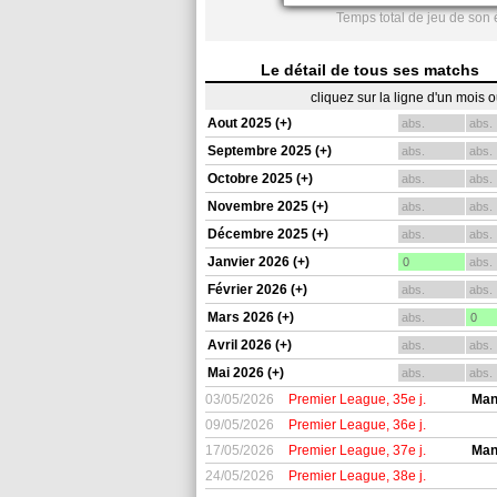
Temps total de jeu de son 
Le détail de tous ses matchs
cliquez sur la ligne d'un mois 
Aout 2025 (+)
abs.
abs.
Septembre 2025 (+)
abs.
abs.
Octobre 2025 (+)
abs.
abs.
Novembre 2025 (+)
abs.
abs.
Décembre 2025 (+)
abs.
abs.
Janvier 2026 (+)
0
abs.
Février 2026 (+)
abs.
abs.
Mars 2026 (+)
abs.
0
Avril 2026 (+)
abs.
abs.
Mai 2026 (+)
abs.
abs.
03/05/2026
Premier League, 35e j.
Man
09/05/2026
Premier League, 36e j.
17/05/2026
Premier League, 37e j.
Man
24/05/2026
Premier League, 38e j.