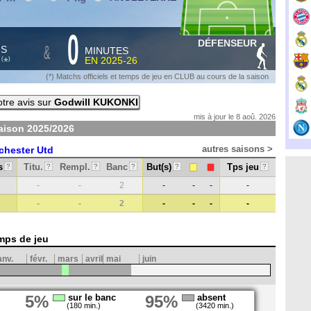
0
DÉFENSEUR
&
HS
MINUTES
S
EN
2025-26
*
(
)
(*) Matchs officiels et temps de jeu en CLUB au cours de la saison
tre avis sur
Godwill KUKONKI
mis à jour le 8 aoû. 2026
saison
2025/2026
autres saisons >
hester Utd
s
Titu.
Rempl.
Banc
But(s)
Tps jeu
?
?
?
?
?
?
-
-
2
-
-
-
-
-
-
2
-
-
-
-
mps de jeu
anv.
févr.
mars
avril
mai
juin
5%
sur le banc
95%
absent
(180 min.)
(3420 min.)