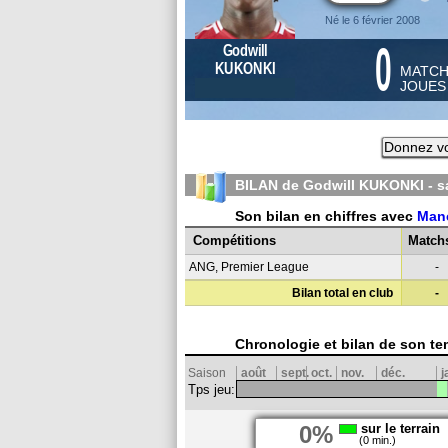
Né le 6 février 2008
0
Godwill
KUKONKI
MATC
JOUE
Donnez vo
BILAN de Godwill KUKONKI - 
Son bilan en chiffres avec
Manc
Compétitions
Match
ANG, Premier League
-
Bilan total en club
-
Chronologie et bilan de son te
Saison
août
sept.
oct.
nov.
déc.
j
Tps jeu:
0%
sur le terrain
(0 min.)