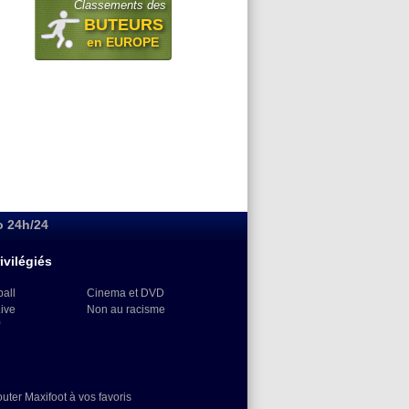
Classements des
BUTEURS
en EUROPE
o 24h/24
ivilégiés
ball
Cinema et DVD
Live
Non au racisme
)
outer Maxifoot à vos favoris