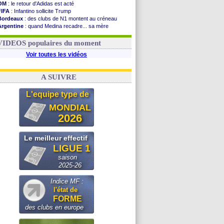
OM
: le retour d'Adidas est acté
FIFA
: Infantino sollicite Trump
Bordeaux
: des clubs de N1 montent au créneau
Argentine
: quand Medina recadre... sa mère
Real
: le démenti de Leipzig pour Diomandé
OM
: Paixão attire un 2e club anglais
VIDEOS populaires du moment
Voir toutes les vidéos
A SUIVRE
L'equipe type de
MONDIAL
2026
Le meilleur effectif
LIGUE 1
saison
2025-26
Indice MF :
l'état de
FORME
des clubs en europe