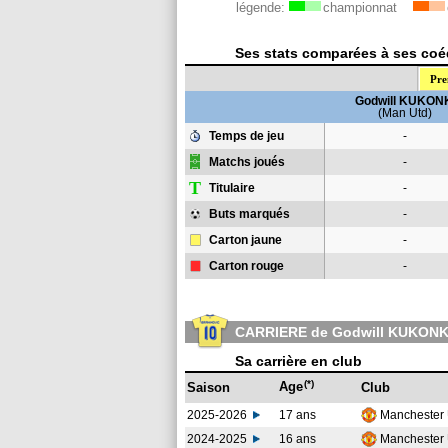
légende:
championnat
Ses stats comparées à ses coéq
Pre
Godwill KUKON
(Man Utd)
Temps de jeu
-
Matchs joués
-
T
Titulaire
-
Buts marqués
-
Carton jaune
-
Carton rouge
-
CARRIERE de Godwill KUKONK
Sa carrière en club
(*)
Age
Saison
Club
2025-2026
17 ans
Manchester
2024-2025
16 ans
Manchester