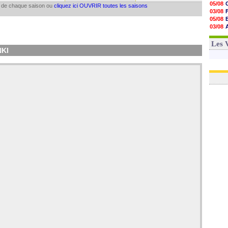
05/08
il de chaque saison ou
cliquez ici OUVRIR toutes les saisons
03/08
05/08
03/08
03/08
03/08
Les 
NKI