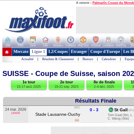
A retenir :
Palmarès Coupe du Mond
OM
PSG
Lyon
Lille
Monaco
Chelsea
Man Utd
Arsenal
Liverpool
ManCity
Ba
+ de clubs
Mercato
Ligue 1
L2/Coupes
Etranger
Coupe d'Europe
Les B
Actualité
|
Résultats & Classement
|
Buteurs
|
Calendrier
|
Equipe
SUISSE - Coupe de Suisse, saison 20
1e tour
2e tour
8e de finale
1
15-17 aoû. 2025
19-21 sep. 2025
2-4 déc. 2025
3
Résultats Finale
(d2)
24 mai. 2026
0 - 3
St Gall
(d1)
14h00
Stade Lausanne-Ouchy
Tom Gaal (8e)
,
L.
C. Witzig (90e)