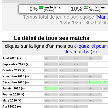
0%
sur le terrain
10%
sur le banc
(15 min.)
(345 min.)
Temps total de jeu de son équipe (
Manc
2025/2026 : 3600 minu
Le détail de tous ses matchs
cliquez sur la ligne d'un mois ou
cliquez ici pour 
les matchs (+)
Aout 2025 (+)
abs.
abs.
abs.
abs.
Septembre 2025 (+)
abs.
abs.
abs.
Octobre 2025 (+)
abs.
abs.
abs.
Novembre 2025 (+)
abs.
abs.
abs.
abs.
Décembre 2025 (+)
abs.
abs.
abs.
0
0
Janvier 2026 (+)
0
abs.
abs.
abs.
abs
Février 2026 (+)
abs.
abs.
abs.
abs.
Mars 2026 (+)
abs.
abs.
abs.
abs.
Avril 2026 (+)
abs.
abs.
abs.