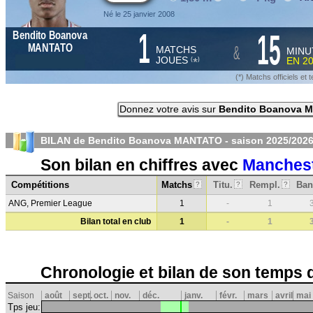
Né le 25 janvier 2008
1
15
Bendito Boanova
&
MANTATO
MATCHS
MINU
JOUES
EN
2
*
(
)
(*) Matchs officiels e
Donnez votre avis sur
Bendito Boanova 
BILAN de Bendito Boanova MANTATO - saison
2025/202
Son bilan en chiffres avec
Manchest
Compétitions
Matchs
Titu.
Rempl.
Ban
?
?
?
ANG, Premier League
1
-
1
Bilan total en club
1
-
1
Chronologie et bilan de son temps 
Saison
août
sept.
oct.
nov.
déc.
janv.
févr.
mars
avril
mai
Tps jeu: