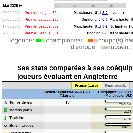
Mai 2026 (+)
abs.
abs.
abs.
abs.
03/05/2026
Premier League, 35e j.
Manchester Utd
3-2
Liverpool
09/05/2026
Premier League, 36e j.
Sunderland
0-0
Manchester U
17/05/2026
Premier League, 37e j.
Manchester Utd
3-2
Nottingham Fo
24/05/2026
Premier League, 38e j.
Brighton
0-3
Manchester U
légende:
championnat
coupe(s) na
d'europe
absent
abs.
Ses stats comparées à ses coéquipi
joueurs évoluant en Angleterre
Premier League
Toutes compét.
Bendito Boanova MANTATO
Coéquipiers de son 
(Man Utd)
(Manchester Utd)
Temps de jeu
15'
max:3233
Matchs joués
1
max:38
T
Titulaire
-
max:38
Buts marqués
-
max:11