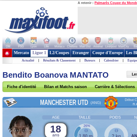
A retenir :
Palmarès Coupe du Mond
OM
PSG
Lyon
Lille
Monaco
Chelsea
Man Utd
Arsenal
Liverpool
ManCity
Ba
+ de clubs
Mercato
Ligue 1
L2/Coupes
Etranger
Coupe d'Europe
Les B
Actualité
|
Résultats & Classement
|
Buteurs
|
Calendrier
|
Equipe
Bendito Boanova MANTATO
Le
Fiche d'identité
Bilan et Matchs saison
Carrière & Sélections
Début Co
MANCHESTER UTD
(ANG)
n.
AGE
TAILLE
POIDS
N
18
26%
ans
1,80 m
? kg
A