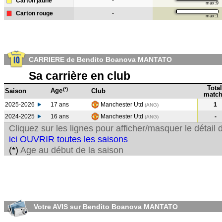
Carton jaune
-
max:9
Carton rouge
-
max:1
CARRIERE de Bendito Boanova MANTATO
Sa carrière en club
Total
(*)
Age
Saison
Club
match
2025-2026
17 ans
Manchester Utd
1
(ANG)
2024-2025
16 ans
Manchester Utd
-
(ANG
)
Cliquez sur les lignes pour afficher/masquer le détai
ici OUVRIR toutes les saisons
(*)
Age au début de la saison
Votre AVIS sur Bendito Boanova MANTATO