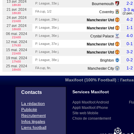
13 avr. 2024
2-2
P. League, 33e j.
Bournemouth
18h30
3-3 a
21 avr. 2024
FA cup, 1/2
Coventry
16h30
(2 pen. 
24 avr. 2024
4-2
P. League, 29e j.
Manchester Utd
21h00
27 avr. 2024
1-1
P. League, 35e j.
Manchester Utd
16h00
06 mai. 2024
4-0
P. League, 36e j.
Crystal Palace
21h00
12 mai. 2024
0-1
P. League, 37e j.
Manchester Utd
17h30
15 mai. 2024
3-2
P. League, 34e j.
Manchester Utd
21h00
19 mai. 2024
0-2
P. League, 38e j.
Brighton
17h00
25 mai. 2024
1-2
FA cup, fin.
Manchester City
16h00
Maxifoot (100% Football) : l'actua
Services Maxifoot
Contacts
Appli Maxifoot Android
Flu
La rédaction
Appli Maxifoot iPhone
Publicité
Site web Mobile
Recrutement
Choix de consentement
Infos légales
Liens football