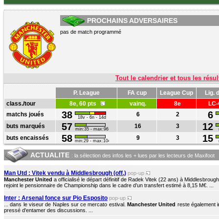
PROCHAINS ADVERSAIRES
pas de match programmé
Tout le calendrier et tous les résul
P. League
FA cup
League Cup
Lig.
class./tour
8e, 60 pts
vainq.
8e
LC-
38
6
matchs joués
6
2
18v - 6n - 14d
57
12
buts marqués
16
3
min:35 - max:96
58
15
buts encaissés
9
3
min:29 - max:104
ACTUALITE
: la sélection des infos les + lues par les lecteurs de Maxifoot
Man Utd : Vitek vendu à Middlesbrough (off.)
pop-up
Manchester United
a officialisé le départ définitif de Radek Vitek (22 ans) à Middlesbrou
rejoint le pensionnaire de Championship dans le cadre d’un transfert estimé à 8,15 M€. ...
Inter : Arsenal fonce sur Pio Esposito
pop-up
... dans le viseur de Naples sur ce mercato estival.
Manchester United
reste également i
pressé d'entamer des discussions. ...