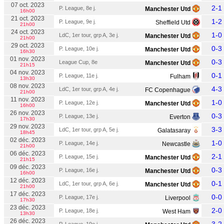
07 oct. 2023
2-1
P. League, 8e j.
Manchester Utd
16h00
21 oct. 2023
1-2
P. League, 9e j.
Sheffield Utd
21h00
24 oct. 2023
1-0
LdC, 1er tour, grp A, 3e j.
Manchester Utd
21h00
29 oct. 2023
0-3
P. League, 10e j.
Manchester Utd
16h30
01 nov. 2023
0-3
League Cup, 8e
Manchester Utd
21h15
04 nov. 2023
0-1
P. League, 11e j.
Fulham
13h30
08 nov. 2023
4-3
LdC, 1er tour, grp A, 4e j.
FC Copenhague
21h00
11 nov. 2023
1-0
P. League, 12e j.
Manchester Utd
16h00
26 nov. 2023
0-3
P. League, 13e j.
Everton
17h30
29 nov. 2023
3-3
LdC, 1er tour, grp A, 5e j.
Galatasaray
18h45
02 déc. 2023
1-0
P. League, 14e j.
Newcastle
21h00
06 déc. 2023
2-1
P. League, 15e j.
Manchester Utd
21h15
09 déc. 2023
0-3
P. League, 16e j.
Manchester Utd
16h00
12 déc. 2023
0-1
LdC, 1er tour, grp A, 6e j.
Manchester Utd
21h00
17 déc. 2023
0-0
P. League, 17e j.
Liverpool
17h30
23 déc. 2023
2-0
P. League, 18e j.
West Ham
13h30
26 déc. 2023