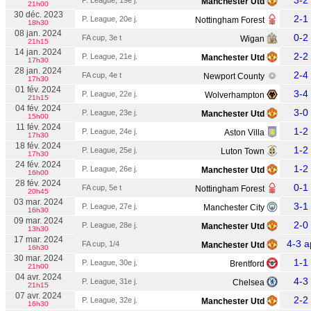
3-2
P. League, 19e j.
Manchester Utd
21h00
30 déc. 2023
2-1
P. League, 20e j.
Nottingham Forest
18h30
08 jan. 2024
0-2
FA cup, 3e t
Wigan
21h15
14 jan. 2024
2-2
P. League, 21e j.
Manchester Utd
17h30
28 jan. 2024
2-4
FA cup, 4e t
Newport County
17h30
01 fév. 2024
3-4
P. League, 22e j.
Wolverhampton
21h15
04 fév. 2024
3-0
P. League, 23e j.
Manchester Utd
15h00
11 fév. 2024
1-2
P. League, 24e j.
Aston Villa
17h30
18 fév. 2024
1-2
P. League, 25e j.
Luton Town
17h30
24 fév. 2024
1-2
P. League, 26e j.
Manchester Utd
16h00
28 fév. 2024
0-1
FA cup, 5e t
Nottingham Forest
20h45
03 mar. 2024
3-1
P. League, 27e j.
Manchester City
16h30
09 mar. 2024
2-0
P. League, 28e j.
Manchester Utd
13h30
17 mar. 2024
4-3 a
FA cup, 1/4
Manchester Utd
16h30
30 mar. 2024
1-1
P. League, 30e j.
Brentford
21h00
04 avr. 2024
4-3
P. League, 31e j.
Chelsea
21h15
07 avr. 2024
2-2
P. League, 32e j.
Manchester Utd
16h30