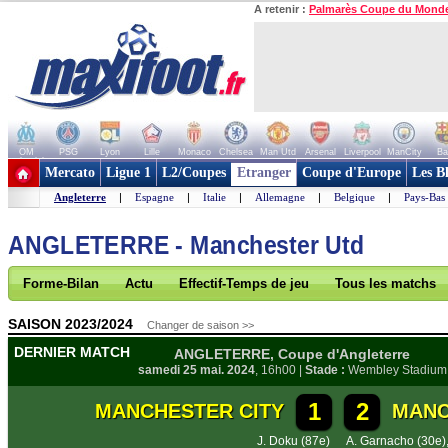
A retenir :
Palmarès Coupe du Mond
OM
PSG
Lyon
Lille
Monaco
Chelsea
Man Utd
Arsenal
Liverpool
ManCity
Ba
+ de clubs
Mercato
Ligue 1
L2/Coupes
Etranger
Coupe d'Europe
Les B
Angleterre
|
Espagne
|
Italie
|
Allemagne
|
Belgique
|
Pays-Bas
ANGLETERRE - Manchester Utd
Forme-Bilan
Actu
Effectif-Temps de jeu
Tous les matchs
SAISON 2023/2024
Changer de saison >>
DERNIER MATCH
ANGLETERRE, Coupe d'Angleterre
samedi 25 mai. 2024
, 16h00 |
Stade :
Wembley Stadium
1
2
MANCHESTER CITY
MANC
J. Doku (87e)
A. Garnacho (30e)