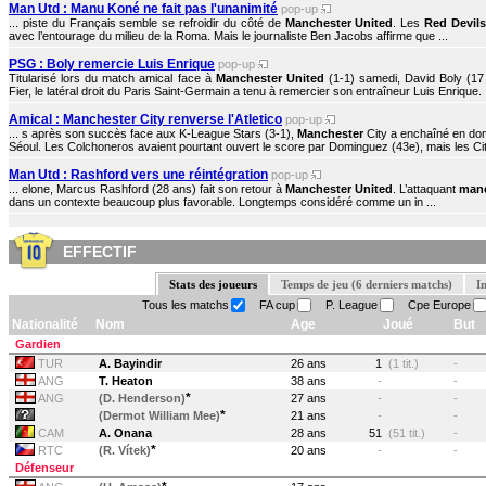
Man Utd : Manu Koné ne fait pas l'unanimité
pop-up
... piste du Français semble se refroidir du côté de
Manchester United
. Les
Red Devils
avec l’entourage du milieu de la Roma. Mais le journaliste Ben Jacobs affirme que ...
PSG : Boly remercie Luis Enrique
pop-up
Titularisé lors du match amical face à
Manchester United
(1-1) samedi, David Boly (17 a
Fier, le latéral droit du Paris Saint-Germain a tenu à remercier son entraîneur Luis Enrique. .
Amical : Manchester City renverse l'Atletico
pop-up
... s après son succès face aux K-League Stars (3-1),
Manchester
City a enchaîné en domi
Séoul. Les Colchoneros avaient pourtant ouvert le score par Dominguez (43e), mais les Citi
Man Utd : Rashford vers une réintégration
pop-up
... elone, Marcus Rashford (28 ans) fait son retour à
Manchester United
. L’attaquant
man
dans un contexte beaucoup plus favorable. Longtemps considéré comme un in ...
EFFECTIF
Stats des joueurs
Temps de jeu (6 derniers matchs)
I
Tous les matchs
FA cup
P. League
Cpe Europe
Nationalité
Nom
Age
Joué
But
Gardien
TUR
A. Bayindir
26 ans
1
(1 tit.)
-
ANG
T. Heaton
38 ans
-
-
*
ANG
(D. Henderson)
27 ans
-
-
*
(Dermot William Mee)
21 ans
-
-
CAM
A. Onana
28 ans
51
(51 tit.)
-
*
RTC
(R. Vítek)
20 ans
-
-
Défenseur