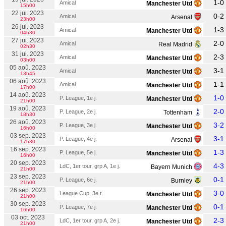
1-0
Amical
Manchester Utd
15h00
22 jui. 2023
0-2
Amical
Arsenal
23h00
26 jui. 2023
1-3
Amical
Manchester Utd
04h30
27 jui. 2023
2-0
Amical
Real Madrid
02h30
31 jui. 2023
2-3
Amical
Manchester Utd
03h00
05 aoû. 2023
3-1
Amical
Manchester Utd
13h45
06 aoû. 2023
1-1
Amical
Manchester Utd
17h00
14 aoû. 2023
1-0
P. League, 1e j.
Manchester Utd
21h00
19 aoû. 2023
2-0
P. League, 2e j.
Tottenham
18h30
26 aoû. 2023
3-2
P. League, 3e j.
Manchester Utd
16h00
03 sep. 2023
3-1
P. League, 4e j.
Arsenal
17h30
16 sep. 2023
1-3
P. League, 5e j.
Manchester Utd
16h00
20 sep. 2023
4-3
LdC, 1er tour, grp A, 1e j.
Bayern Munich
21h00
23 sep. 2023
0-1
P. League, 6e j.
Burnley
21h00
26 sep. 2023
3-0
League Cup, 3e t
Manchester Utd
21h00
30 sep. 2023
0-1
P. League, 7e j.
Manchester Utd
16h00
03 oct. 2023
2-3
LdC, 1er tour, grp A, 2e j.
Manchester Utd
21h00