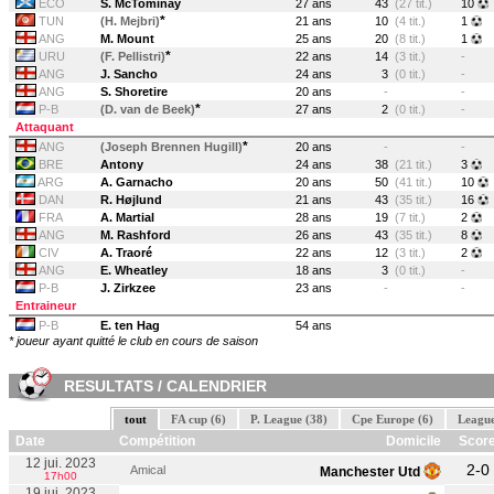
ECO
S. McTominay
27 ans
43
(27 tit.)
10
*
TUN
(H. Mejbri)
21 ans
10
(4 tit.)
1
ANG
M. Mount
25 ans
20
(8 tit.)
1
*
URU
(F. Pellistri)
22 ans
14
(3 tit.)
-
ANG
J. Sancho
24 ans
3
(0 tit.)
-
ANG
S. Shoretire
20 ans
-
-
*
P-B
(D. van de Beek)
27 ans
2
(0 tit.)
-
Attaquant
*
ANG
(Joseph Brennen Hugill)
20 ans
-
-
BRE
Antony
24 ans
38
(21 tit.)
3
ARG
A. Garnacho
20 ans
50
(41 tit.)
10
DAN
R. Højlund
21 ans
43
(35 tit.)
16
FRA
A. Martial
28 ans
19
(7 tit.)
2
ANG
M. Rashford
26 ans
43
(35 tit.)
8
CIV
A. Traoré
22 ans
12
(3 tit.)
2
ANG
E. Wheatley
18 ans
3
(0 tit.)
-
P-B
J. Zirkzee
23 ans
-
-
Entraineur
P-B
E. ten Hag
54 ans
* joueur ayant quitté le club en cours de saison
RESULTATS / CALENDRIER
tout
FA cup (6)
P. League (38)
Cpe Europe (6)
League
Date
Compétition
Domicile
Scor
12 jui. 2023
2-0
Amical
Manchester Utd
17h00
19 jui. 2023