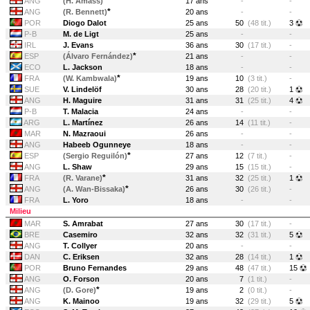
*
ANG
(H. Amass)
17 ans
-
-
*
ANG
(R. Bennett)
20 ans
-
-
POR
Diogo Dalot
25 ans
50
(48 tit.)
3
P-B
M. de Ligt
25 ans
-
-
IRL
J. Evans
36 ans
30
(17 tit.)
-
*
ESP
(Álvaro Fernández)
21 ans
-
-
ECO
L. Jackson
18 ans
-
-
*
FRA
(W. Kambwala)
19 ans
10
(3 tit.)
-
SUE
V. Lindelöf
30 ans
28
(20 tit.)
1
ANG
H. Maguire
31 ans
31
(25 tit.)
4
P-B
T. Malacia
24 ans
-
-
ARG
L. Martínez
26 ans
14
(11 tit.)
-
MAR
N. Mazraoui
26 ans
-
-
ANG
Habeeb Ogunneye
18 ans
-
-
*
ESP
(Sergio Reguilón)
27 ans
12
(7 tit.)
-
ANG
L. Shaw
29 ans
15
(15 tit.)
-
*
FRA
(R. Varane)
31 ans
32
(25 tit.)
1
*
ANG
(A. Wan-Bissaka)
26 ans
30
(26 tit.)
-
FRA
L. Yoro
18 ans
-
-
Milieu
MAR
S. Amrabat
27 ans
30
(17 tit.)
-
BRE
Casemiro
32 ans
32
(31 tit.)
5
ANG
T. Collyer
20 ans
-
-
DAN
C. Eriksen
32 ans
28
(14 tit.)
1
POR
Bruno Fernandes
29 ans
48
(47 tit.)
15
ANG
O. Forson
20 ans
7
(1 tit.)
-
*
ANG
(D. Gore)
19 ans
2
(0 tit.)
-
ANG
K. Mainoo
19 ans
32
(29 tit.)
5