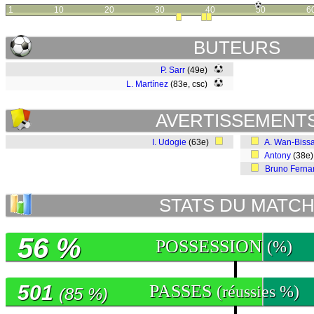
1
10
20
30
40
50
6
BUTEURS
P. Sarr
(49e)
L. Martínez
(83e, csc)
AVERTISSEMENT
I. Udogie
(63e)
A. Wan-Biss
Antony
(38e
Bruno Ferna
STATS DU MATC
56 %
POSSESSION
(%)
501
PASSES
(réussies %)
(85 %)