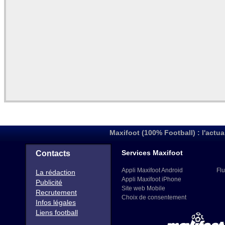
Maxifoot (100% Football) : l'actua
Services Maxifoot
Contacts
Appli Maxifoot Android
Flu
La rédaction
Appli Maxifoot iPhone
Publicité
Site web Mobile
Recrutement
Choix de consentement
Infos légales
Liens football