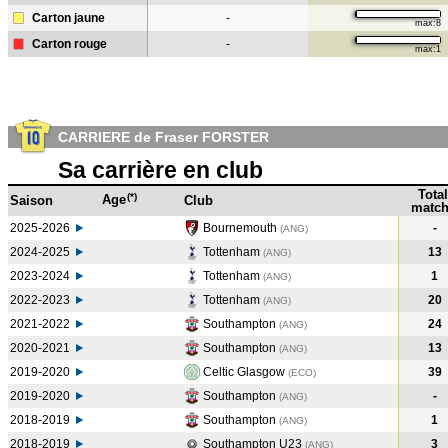
Carton jaune
-
max:8
Carton rouge
-
max:1
CARRIERE de Fraser FORSTER
Sa carrière en club
Total
(*)
Age
Saison
Club
match
2025-2026
Bournemouth
-
(ANG)
2024-2025
Tottenham
13
(ANG
)
2023-2024
Tottenham
1
(ANG
)
2022-2023
Tottenham
20
(ANG
)
2021-2022
Southampton
24
(ANG
)
2020-2021
Southampton
13
(ANG
)
2019-2020
Celtic Glasgow
39
(ECO
)
2019-2020
Southampton
-
(ANG
)
2018-2019
Southampton
1
(ANG
)
2018-2019
Southampton U23
3
(ANG
)