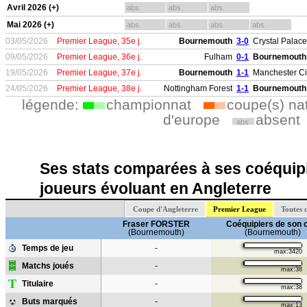
Avril 2026 (+)
abs.
abs.
abs.
Mai 2026 (+)
abs.
abs.
abs.
abs.
03/05/2026
Premier League, 35e j.
Bournemouth
3-0
Crystal Palace
09/05/2026
Premier League, 36e j.
Fulham
0-1
Bournemouth
19/05/2026
Premier League, 37e j.
Bournemouth
1-1
Manchester Ci
24/05/2026
Premier League, 38e j.
Nottingham Forest
1-1
Bournemouth
légende:
championnat
coupe(s) na
d'europe
absent
abs.
Ses stats comparées à ses coéquipi
joueurs évoluant en Angleterre
Coupe d'Angleterre
Premier League
Toutes 
Fraser FORSTER
Coéquipiers de son 
(Bournemouth)
(Bournemouth)
Temps de jeu
-
max:3420
Matchs joués
-
max:38
T
Titulaire
-
max:38
Buts marqués
-
max:13