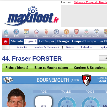
A retenir :
Palmarès Coupe du Mond
OM
PSG
Lyon
Lille
Monaco
Chelsea
Man Utd
Arsenal
Liverpool
ManCity
Ba
+ de clubs
Mercato
Ligue 1
L2/Coupes
Etranger
Coupe d'Europe
Les B
Actualité
|
Résultats & Classement
|
Buteurs
|
Calendrier
|
Equipe
44. Fraser FORSTER
L
Fiche d'identité
Bilan et Matchs saison
Carrière & Sélections
Début Co
BOURNEMOUTH
(ANG)
Août
AGE
TAILLE
POIDS
N
99%
98%
ans
2,01 m
93 kg
A