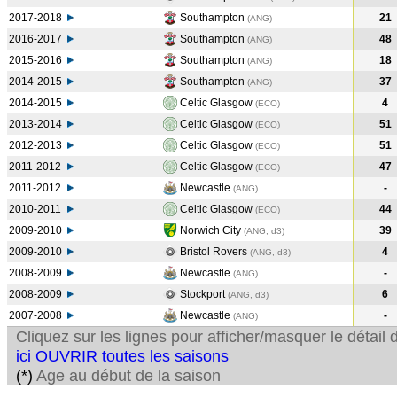
2017-2018
Southampton
21
(ANG
)
2016-2017
Southampton
48
(ANG
)
2015-2016
Southampton
18
(ANG
)
2014-2015
Southampton
37
(ANG
)
2014-2015
Celtic Glasgow
4
(ECO
)
2013-2014
Celtic Glasgow
51
(ECO
)
2012-2013
Celtic Glasgow
51
(ECO
)
2011-2012
Celtic Glasgow
47
(ECO
)
2011-2012
Newcastle
-
(ANG
)
2010-2011
Celtic Glasgow
44
(ECO
)
2009-2010
Norwich City
39
(ANG, d3)
2009-2010
Bristol Rovers
4
(ANG, d3)
2008-2009
Newcastle
-
(ANG
)
2008-2009
Stockport
6
(ANG, d3)
2007-2008
Newcastle
-
(ANG
)
Cliquez sur les lignes pour afficher/masquer le détai
ici OUVRIR toutes les saisons
(*)
Age au début de la saison