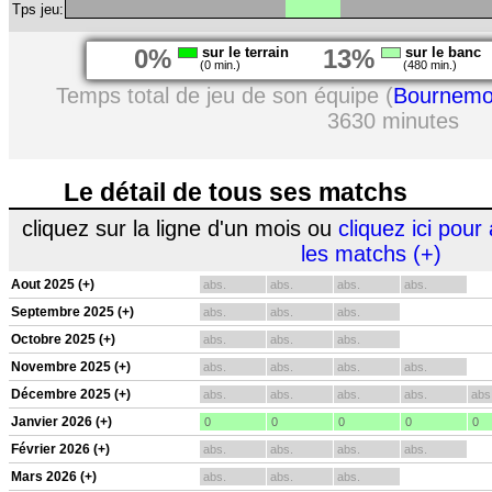
Tps jeu:
0%
sur le terrain
13%
sur le banc
(0 min.)
(480 min.)
Temps total de jeu de son équipe (
Bournemo
3630 minutes
Le détail de tous ses matchs
cliquez sur la ligne d'un mois ou
cliquez ici pour 
les matchs (+)
Aout 2025 (+)
abs.
abs.
abs.
abs.
Septembre 2025 (+)
abs.
abs.
abs.
Octobre 2025 (+)
abs.
abs.
abs.
Novembre 2025 (+)
abs.
abs.
abs.
abs.
Décembre 2025 (+)
abs.
abs.
abs.
abs.
abs
Janvier 2026 (+)
0
0
0
0
0
Février 2026 (+)
abs.
abs.
abs.
abs.
Mars 2026 (+)
abs.
abs.
abs.