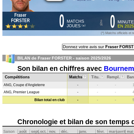
0
0
Fraser
&
FORSTER
MATCHS
MINUTE
JOUES
EN
2025
*
(
)
(*) Matchs officiels e
Donnez votre avis sur
Fraser FORS
BILAN de Fraser FORSTER - saison
2025/2026
Son bilan en chiffres avec
Bournem
Compétitions
Matchs
Titu.
Rempl.
Ban
?
?
?
ANG, Coupe d'Angleterre
-
-
-
ANG, Premier League
-
-
-
Bilan total en club
-
-
-
Chronologie et bilan de son temps 
Saison
août
sept.
oct.
nov.
déc.
janv.
févr.
mars
avril
mai