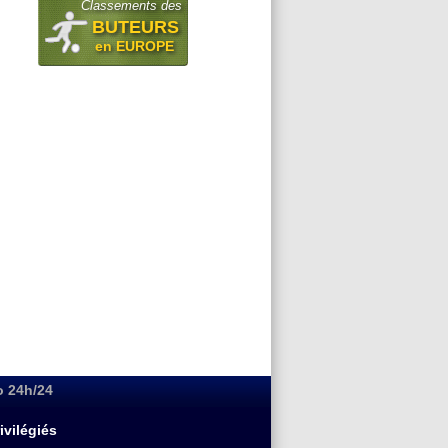
Classements des
BUTEURS
en EUROPE
o 24h/24
ivilégiés