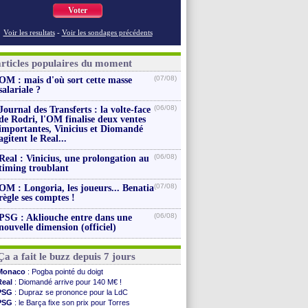
Voter
Voir les resultats
-
Voir les sondages précédents
articles populaires du moment
(07/08)
OM : mais d'où sort cette masse
salariale ?
(06/08)
Journal des Transferts : la volte-face
de Rodri, l'OM finalise deux ventes
importantes, Vinicius et Diomandé
agitent le Real...
(06/08)
Real : Vinicius, une prolongation au
timing troublant
(07/08)
OM : Longoria, les joueurs... Benatia
règle ses comptes !
(06/08)
PSG : Akliouche entre dans une
nouvelle dimension (officiel)
Ça a fait le buzz depuis 7 jours
Monaco
: Pogba pointé du doigt
Real
: Diomandé arrive pour 140 M€ !
PSG
: Dupraz se prononce pour la LdC
PSG
: le Barça fixe son prix pour Torres