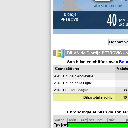
Né le 8 octobre 1999
40
Djordje
PETROVIC
MAT
JOU
Donnez vo
BILAN de Djordje PETROVIC - 
Son bilan en chiffres avec
Bou
Compétitions
Match
ANG, Coupe d'Angleterre
1
ANG, Coupe de la Ligue
1
ANG, Premier League
38
Bilan total en club
40
Chronologie et bilan de son te
Saison
août
sept.
oct.
nov.
déc.
j
Tps jeu: