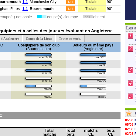
ournemouth
1-1
Manchester City
Titulaire
90'
Nul
ngham Forest
1-1
Bournemouth
Titulaire
90'
Nul
coupe(s) nationale
coupe(s) d'europe
absent
abs.
Les 
uipiers et à celles des joueurs évoluant en Angleterre
1
d'Angleterre
Coupe de la Ligue
Toutes compét.
IC
Coéquipiers de son club
Joueurs du même pays
2
(Bournemouth)
(Angleterre)
max:3420
max:3420
max:38
max:38
3
max:38
max:38
4
max:13
max:27
max:8
max:12
5
max:1
max:2
IC
05/08
05/08
02/08
Total
Total
matchs
buts
02/08
matchs
buts
CE
CE