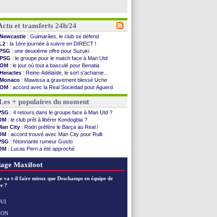
Actu et transferts 24h/24
Newcastle
: Guimarães, le club se défend
L2
: la 1ère journée à suivre en DIRECT !
PSG
: une deuxième offre pour Suzuki
PSG
: le groupe pour le match face à Man Utd
OM
: le jour où tout a basculé pour Benatia
Heracles
: Reine-Adélaïde, le sort s'acharne...
Monaco
: Mawissa a gravement blessé Uche
OM
: accord avec la Real Sociedad pour Aguerd
Barça
: Araujo va partir en prêt à Liverpool
Les + populaires du moment
OM
: Côme pousse pour Gouiri
Man Utd
: le groupe pour défier le PSG
PSG
: 4 retours dans le groupe face à Man Utd ?
L3
: Caen premier leader
OM
: le club prêt à libérer Kondogbia ?
OM
: Højbjerg, son agent maintient le suspense
Man City
: Rodri préfère le Barça au Real !
OM
: Gouiri évoque son avenir
OM
: accord trouvé avec Man City pour Rulli
Leipzig
: le transfert d'Asllani tombe à l'eau
PSG
: l'étonnante rumeur Gusto
L3
: 1ère utilisation du Football Video Support
OM
: Lucas Perri a été approché
OM
: Benatia envoie une pique à Longoria
OM
: une offre pour Bulka
illarreal
: Al-Ahli veut Pape Gueye
Ouganda
: Owori battu à mort à Kampala
age Maxifoot
Lyon
: la dernière saison de Fonseca ?
OM
: un nouveau prétendant pour Højbjerg
e va t-il faire mieux que Deschamps en équipe de
Brest
: un gardien norvégien en approche ?
e ?
OM
: McCourt a versé 120 M€ en 2026
PSG
: 4 retours dans le groupe face à Man Utd ...
UI
Nice
: Kevin Carlos va partir en Italie
NON
Voir les brèves précédentes