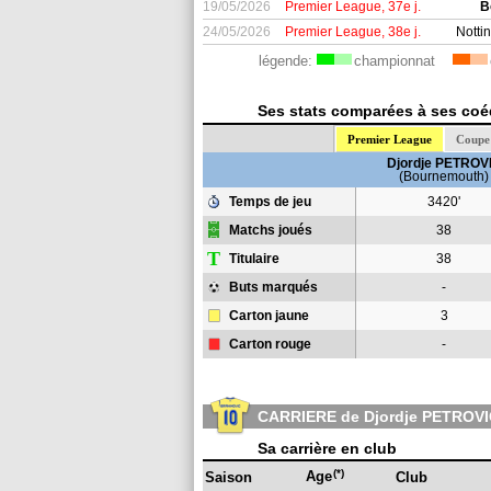
19/05/2026
Premier League, 37e j.
B
24/05/2026
Premier League, 38e j.
Notti
légende:
championnat
Ses stats comparées à ses coéq
Premier League
Coupe 
Djordje PETROV
(Bournemouth)
Temps de jeu
3420'
Matchs joués
38
T
Titulaire
38
Buts marqués
-
Carton jaune
3
Carton rouge
-
CARRIERE de Djordje PETROV
Sa carrière en club
(*)
Age
Saison
Club