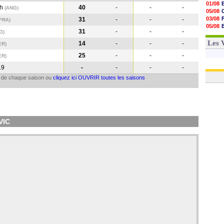
01/08
th
40
-
-
-
(ANG)
05/08
03/08
31
-
-
-
(FRA
)
05/08
31
-
-
-
G
)
03/08
03/08
Les 
14
-
-
-
ER
)
25
-
-
-
ER
)
19
-
-
-
-
il de chaque saison ou
cliquez ici OUVRIR toutes les saisons
VIC