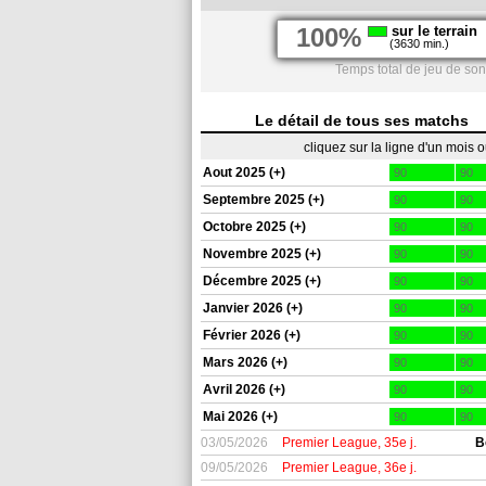
100%
sur le terrain
(3630 min.)
Temps total de jeu de son
Le détail de tous ses matchs
cliquez sur la ligne d'un mois 
Aout 2025 (+)
90
90
Septembre 2025 (+)
90
90
Octobre 2025 (+)
90
90
Novembre 2025 (+)
90
90
Décembre 2025 (+)
90
90
Janvier 2026 (+)
90
90
Février 2026 (+)
90
90
Mars 2026 (+)
90
90
Avril 2026 (+)
90
90
Mai 2026 (+)
90
90
03/05/2026
Premier League, 35e j.
B
09/05/2026
Premier League, 36e j.