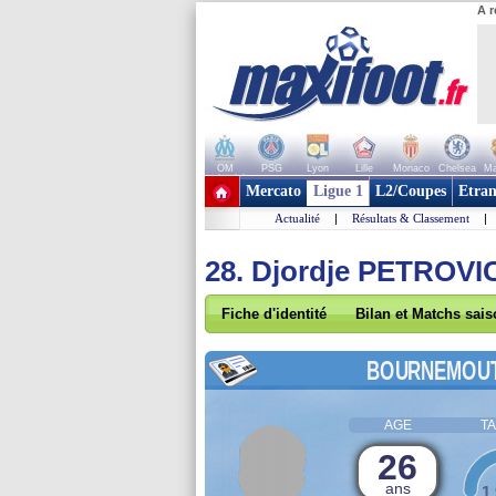
A r
OM
PSG
Lyon
Lille
Monaco
Chelsea
Ma
+ de clubs
Mercato
Ligue 1
L2/Coupes
Etran
Actualité
|
Résultats & Classement
|
28. Djordje PETROVI
Fiche d'identité
Bilan et Matchs sai
BOURNEMOU
AGE
TA
26
ans
1