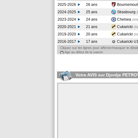
2025-2026
26 ans
Bournemou
2024-2025
25 ans
Strasbourg
2023-2024
24 ans
Chelsea
(AN
2020-2021
21 ans
Cukaricki
(S
2019-2020
20 ans
Cukaricki
(S
2016-2017
17 ans
Cukaricki U
Cliquez sur les lignes pour afficher/masquer le déta
(*)
Age au début de la saison
Votre AVIS sur Djordje PETRO