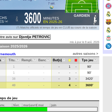
7 sél.
3600
GARDIEN
&
CHS
MINUTES
ES
EN
2025-26
*
(
)
(*) Matchs officiels et temps de jeu en CLUB au cours de la saison
tre avis sur
Djordje PETROVIC
mis à jour le 8 aoû. 2026
saison
2025/2026
autres saisons >
rnemouth
s
Titu.
Rempl.
Banc
But(s)
Tps jeu
?
?
?
?
?
?
1
-
-
-
1
-
90'
1
-
-
-
-
-
90'
38
-
-
-
3
-
3420'
40
-
-
-
4
-
3600'
mps de jeu
anv.
févr.
mars
avril
mai
juin