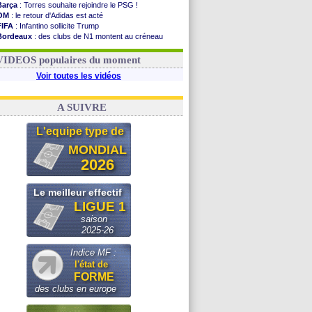
Barça
: Torres souhaite rejoindre le PSG !
OM
: le retour d'Adidas est acté
FIFA
: Infantino sollicite Trump
Bordeaux
: des clubs de N1 montent au créneau
Argentine
: quand Medina recadre... sa mère
Real
: le démenti de Leipzig pour Diomandé
VIDEOS populaires du moment
Voir toutes les vidéos
A SUIVRE
L'equipe type de
MONDIAL
2026
Le meilleur effectif
LIGUE 1
saison
2025-26
Indice MF :
l'état de
FORME
des clubs en europe