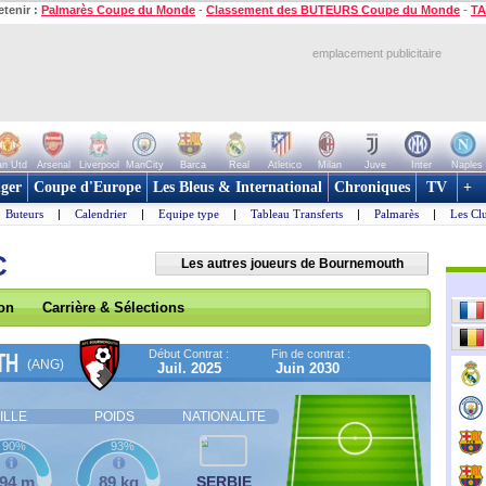
etenir :
Palmarès Coupe du Monde
-
Classement des BUTEURS Coupe du Monde
-
TA
emplacement publicitaire
n Utd
Arsenal
Liverpool
ManCity
Barca
Real
Atletico
Milan
Juve
Inter
Naples
ger
Coupe d'Europe
Les Bleus & International
Chroniques
TV
+
Buteurs
|
Calendrier
|
Equipe type
|
Tableau Transferts
|
Palmarès
|
Les Cl
C
Les autres joueurs de Bournemouth
son
Carrière & Sélections
Début Contrat :
Fin de contrat :
TH
(ANG)
Juil. 2025
Juin 2030
ILLE
POIDS
NATIONALITE
90%
93%
,94 m
89 kg
SERBIE