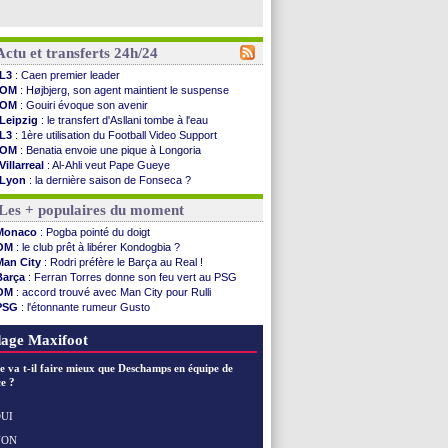
Actu et transferts 24h/24
L3
: Caen premier leader
OM
: Højbjerg, son agent maintient le suspense
OM
: Gouiri évoque son avenir
Leipzig
: le transfert d'Asllani tombe à l'eau
L3
: 1ère utilisation du Football Video Support
OM
: Benatia envoie une pique à Longoria
Villarreal
: Al-Ahli veut Pape Gueye
Lyon
: la dernière saison de Fonseca ?
OM
: un nouveau prétendant pour Højbjerg
Les + populaires du moment
Brest
: un gardien norvégien en approche ?
OM
: McCourt a versé 120 M€ en 2026
Monaco
: Pogba pointé du doigt
PSG
: 4 retours dans le groupe face à Man Utd ...
OM
: le club prêt à libérer Kondogbia ?
Nice
: Kevin Carlos va partir en Italie
Man City
: Rodri préfère le Barça au Real !
L1
: prison avec sursis requis contre un arbitre
Barça
: Ferran Torres donne son feu vert au PSG
Leganés
: c'est signé pour Luca Zidane (off.)
OM
: accord trouvé avec Man City pour Rulli
Atletico
: Ruggeri en route pour Aston Villa
PSG
: l'étonnante rumeur Gusto
Monaco
: Filipe Luis soutient Biereth
OM
: une offre pour Bulka
Lyon
: Mangala prêté à Getafe (officiel)
Ouganda
: Owori battu à mort à Kampala
age Maxifoot
PSG
: Nsoki va signer en Croatie
Arsenal
: Naples vise Gabriel Jesus
e va t-il faire mieux que Deschamps en équipe de
Real
: Mastantuono prêté à la Fiorentina (off.)
e ?
Man City
: accord avec le Barça pour Rodri ?
Rennes
: Haise a prolongé (officiel)
UI
Palace
: Tomiyasu a convaincu (officiel)
NON
Voir les brèves précédentes