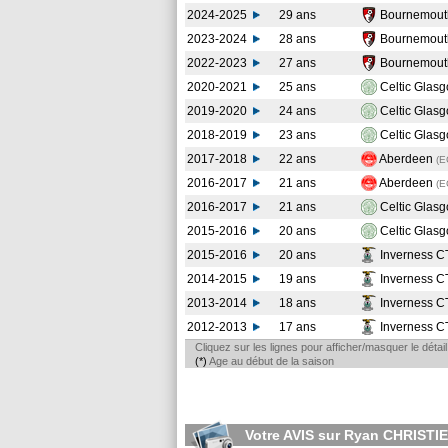
2024-2025
29 ans
Bournemou
2023-2024
28 ans
Bournemou
2022-2023
27 ans
Bournemou
2020-2021
25 ans
Celtic Glas
2019-2020
24 ans
Celtic Glas
2018-2019
23 ans
Celtic Glas
2017-2018
22 ans
Aberdeen
(
2016-2017
21 ans
Aberdeen
(
2016-2017
21 ans
Celtic Glas
2015-2016
20 ans
Celtic Glas
2015-2016
20 ans
Inverness 
2014-2015
19 ans
Inverness 
2013-2014
18 ans
Inverness 
2012-2013
17 ans
Inverness 
Cliquez sur les lignes pour afficher/masquer le déta
(*)
Age au début de la saison
Votre AVIS sur Ryan CHRISTIE