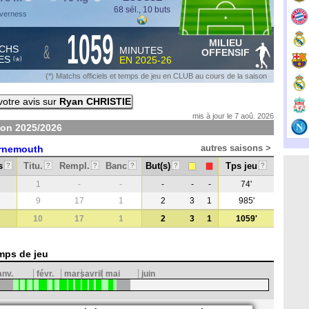
68 sél., 10 buts
nverness
1059
MILIEU
&
CHS
MINUTES
OFFENSIF
ES
EN
2025-26
*
(
)
(*) Matchs officiels et temps de jeu en CLUB au cours de la saison
otre avis sur
Ryan CHRISTIE
mis à jour le 7 aoû. 2026
son
2025/2026
autres saisons >
rnemouth
s
Titu.
Rempl.
Banc
But(s)
Tps jeu
?
?
?
?
?
?
1
-
-
-
-
-
74'
9
17
1
2
3
1
985'
10
17
1
2
3
1
1059'
mps de jeu
anv.
févr.
mars
avril
mai
juin