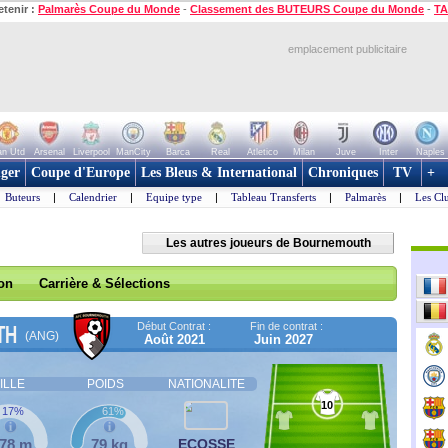
etenir :
Palmarès Coupe du Monde
-
Classement des BUTEURS Coupe du Monde
-
TA
emplacement publicitaire
n Utd
Arsenal
Liverpool
ManCity
Barca
Real
Atletico
Milan
Juve
Inter
Naples
ger
Coupe d'Europe
Les Bleus & International
Chroniques
TV
+
Buteurs
|
Calendrier
|
Equipe type
|
Tableau Transferts
|
Palmarès
|
Les Cl
Les autres joueurs de Bournemouth
son
Carrière & Sélections
Début Contrat :
Fin de contrat :
TH
(ANG)
Août 2021
Juin 2027
ILLE
POIDS
NATIONALITE
10
17%
61%
,78 m
79 kg
ECOSSE