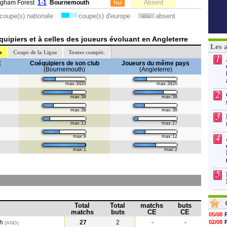
ngham Forest
1-1
Bournemouth
Absent
Nul
coupe(s) nationale
coupe(s) d'europe
absent
abs.
uipiers et à celles des joueurs évoluant en Angleterre
Les 
e
Coupe de la Ligue
Toutes compét.
1
E
Coéquipiers de son club
Joueurs du même pays
(Bournemouth)
(Angleterre)
max:3420
max:3420
2
max:38
max:38
max:38
max:38
3
max:13
max:27
4
max:8
max:12
max:1
max:2
5
Total
Total
matchs
buts
matchs
buts
CE
CE
05/08
th
27
2
-
-
02/08
(ANG)