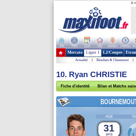
A r
OM
PSG
Lyon
Lille
Monaco
Chelsea
Ma
+ de clubs
Mercato
Ligue 1
L2/Coupes
Etran
Actualité
|
Résultats & Classement
|
10. Ryan CHRISTIE
Fiche d'identité
Bilan et Matchs sai
BOURNEMOU
AGE
TA
31
ans
1