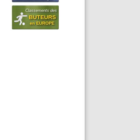
Classements des
BUTEURS
en EUROPE