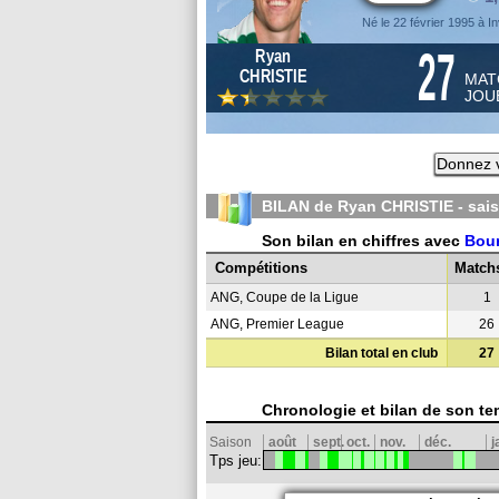
Né le 22 février 1995 à I
27
Ryan
CHRISTIE
MAT
JOU
Donnez v
BILAN de Ryan CHRISTIE - sai
Son bilan en chiffres avec
Bou
Compétitions
Match
ANG, Coupe de la Ligue
1
ANG, Premier League
26
Bilan total en club
27
Chronologie et bilan de son te
Saison
août
sept.
oct.
nov.
déc.
j
Tps jeu: