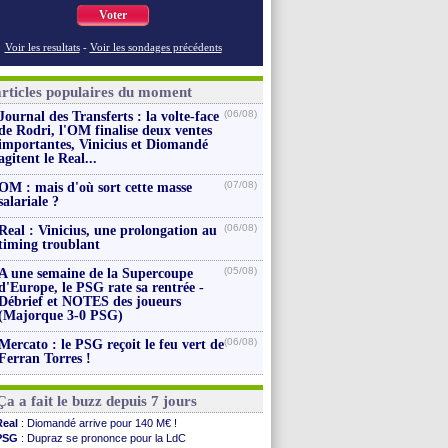
Voter
Voir les resultats
-
Voir les sondages précédents
articles populaires du moment
(06/08)
Journal des Transferts : la volte-face
de Rodri, l'OM finalise deux ventes
importantes, Vinicius et Diomandé
agitent le Real...
(07/08)
OM : mais d'où sort cette masse
salariale ?
(06/08)
Real : Vinicius, une prolongation au
timing troublant
(05/08)
A une semaine de la Supercoupe
d'Europe, le PSG rate sa rentrée -
Débrief et NOTES des joueurs
(Majorque 3-0 PSG)
(06/08)
Mercato : le PSG reçoit le feu vert de
Ferran Torres !
Ça a fait le buzz depuis 7 jours
Real
: Diomandé arrive pour 140 M€ !
PSG
: Dupraz se prononce pour la LdC