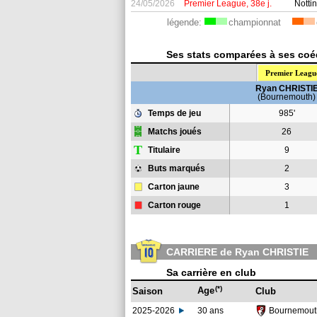
24/05/2026
Premier League, 38e j.
Notti
légende:
championnat
Ses stats comparées à ses coéq
Premier Leagu
Ryan CHRISTI
(Bournemouth)
Temps de jeu
985'
Matchs joués
26
T
Titulaire
9
Buts marqués
2
Carton jaune
3
Carton rouge
1
CARRIERE de Ryan CHRISTIE
Sa carrière en club
(*)
Age
Saison
Club
2025-2026
30 ans
Bournemou