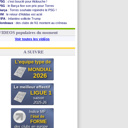
PSG
: c'est bouclé pour Akliouche !
PSG
: le Barça fixe son prix pour Torres
Barça
: Torres souhaite rejoindre le PSG !
OM
: le retour d'Adidas est acté
FIFA
: Infantino sollicite Trump
Bordeaux
: des clubs de N1 montent au créneau
Argentine
: quand Medina recadre... sa mère
Real
: le démenti de Leipzig pour Diomandé
VIDEOS populaires du moment
Voir toutes les vidéos
A SUIVRE
L'equipe type de
MONDIAL
2026
Le meilleur effectif
LIGUE 1
saison
2025-26
Indice MF :
l'état de
FORME
des clubs en europe