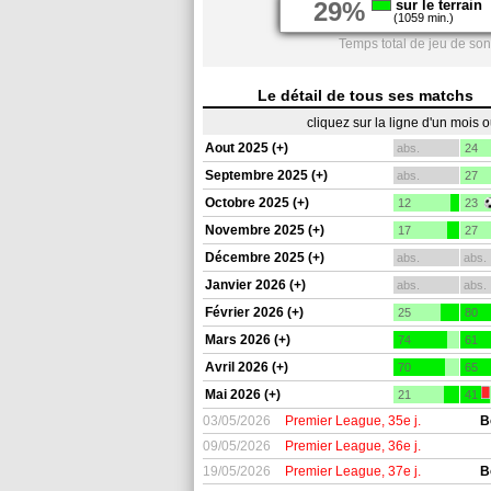
29%
sur le terrain
(1059 min.)
Temps total de jeu de son
Le détail de tous ses matchs
cliquez sur la ligne d'un mois 
Aout 2025 (+)
abs.
24
Septembre 2025 (+)
abs.
27
Octobre 2025 (+)
12
23
Novembre 2025 (+)
17
27
Décembre 2025 (+)
abs.
abs.
Janvier 2026 (+)
abs.
abs.
Février 2026 (+)
25
80
Mars 2026 (+)
74
61
Avril 2026 (+)
70
65
Mai 2026 (+)
21
41
03/05/2026
Premier League, 35e j.
B
09/05/2026
Premier League, 36e j.
19/05/2026
Premier League, 37e j.
B