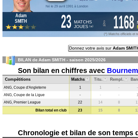
Né le 29 avril 1991 à London
23
1168
Adam
&
SMITH
MATCHS
JOUES
*
(
)
(*) Matchs officiels e
Donnez votre avis sur
Adam SMIT
BILAN de Adam SMITH - saison
2025/2026
Son bilan en chiffres avec
Bournem
Compétitions
Matchs
Titu.
Rempl.
Ban
?
?
?
ANG, Coupe d'Angleterre
1
1
-
-
ANG, Coupe de la Ligue
-
-
-
ANG, Premier League
22
14
8
1
Bilan total en club
23
15
8
1
Chronologie et bilan de son temps 