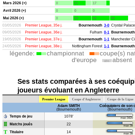
Mars 2026 (+)
0
61
17
Avril 2026 (+)
0
0
0
Mai 2026 (+)
0
90
90
90
03/05/2026
Premier League, 35e j.
Bournemouth
3-0
Crystal Palace
09/05/2026
Premier League, 36e j.
Fulham
0-1
Bournemouth
19/05/2026
Premier League, 37e j.
Bournemouth
1-1
Manchester Ci
24/05/2026
Premier League, 38e j.
Nottingham Forest
1-1
Bournemouth
légende:
championnat
coupe(s) na
d'europe
absent
abs.
Ses stats comparées à ses coéquipi
joueurs évoluant en Angleterre
Premier League
Coupe d'Angleterre
Coupe de la Ligue
Adam SMITH
Coéquipiers de son 
(Bournemouth)
(Bournemouth)
Temps de jeu
1078'
max:3420
Matchs joués
22
max:38
T
Titulaire
14
max:38