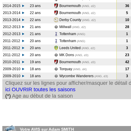
2014-2015
23 ans
Bournemouth
36
(ANG, d2)
2013-2014
22 ans
Bournemouth
5
(ANG, d2)
2013-2014
22 ans
Derby County
10
(ANG, d2)
2012-2013
21 ans
Millwall
28
(ANG, d2)
2012-2013
21 ans
Tottenham
1
(ANG
)
2011-2012
20 ans
Tottenham
1
(ANG
)
2011-2012
20 ans
Leeds United
3
(ANG, d2)
2011-2012
20 ans
MK Dons
23
(ANG, d3)
2010-2011
19 ans
Bournemouth
42
(ANG, d3)
2009-2010
18 ans
Torquay
17
(ANG, d4)
2009-2010
18 ans
Wycombe Wanderers
3
(ANG, d3)
Cliquez sur les lignes pour afficher/masquer le détai
ici OUVRIR toutes les saisons
(*)
Age au début de la saison
Votre AVIS sur Adam SMITH