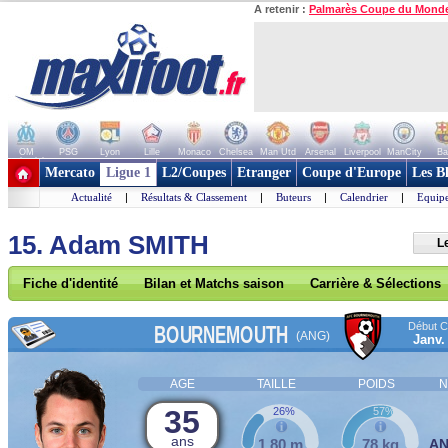
A retenir :
Palmarès Coupe du Mond
OM
PSG
Lyon
Lille
Monaco
Chelsea
Man Utd
Arsenal
Liverpool
ManCity
Ba
+ de clubs
Mercato
Ligue 1
L2/Coupes
Etranger
Coupe d'Europe
Les B
Actualité
|
Résultats & Classement
|
Buteurs
|
Calendrier
|
Equipe
15. Adam SMITH
L
Fiche d'identité
Bilan et Matchs saison
Carrière & Sélections
Début Co
BOURNEMOUTH
(ANG)
Janv.
AGE
TAILLE
POIDS
N
35
26%
57%
ans
1,80 m
78 kg
A