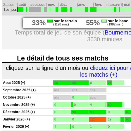
Saison
août
sept.
oct.
nov.
déc.
janv.
févr.
mars
avril
mai
Tps jeu:
33%
sur le terrain
55%
sur le banc
(1198 min.)
(1982 min.)
Temps total de jeu de son équipe (
Bournemo
3630 minutes
Le détail de tous ses matchs
cliquez sur la ligne d'un mois ou
cliquez ici pour 
les matchs (+)
Aout 2025 (+)
90
90
0
26
Septembre 2025 (+)
abs.
abs.
abs.
Octobre 2025 (+)
abs.
0
abs.
Novembre 2025 (+)
0
10
4
80
Décembre 2025 (+)
0
90
90
0
46
Janvier 2026 (+)
0
0
120
19
90
Février 2026 (+)
4
0
1
0