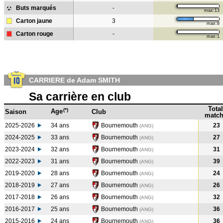
Buts marqués
-
max:13
Carton jaune
3
max:8
Carton rouge
-
max:1
CARRIERE de Adam SMITH
Sa carrière en club
Total
(*)
Age
Saison
Club
match
2025-2026
34 ans
Bournemouth
23
(ANG)
2024-2025
33 ans
Bournemouth
27
(ANG
)
2023-2024
32 ans
Bournemouth
31
(ANG
)
2022-2023
31 ans
Bournemouth
39
(ANG
)
2019-2020
28 ans
Bournemouth
24
(ANG
)
2018-2019
27 ans
Bournemouth
26
(ANG
)
2017-2018
26 ans
Bournemouth
32
(ANG
)
2016-2017
25 ans
Bournemouth
36
(ANG
)
2015-2016
24 ans
Bournemouth
36
(ANG
)