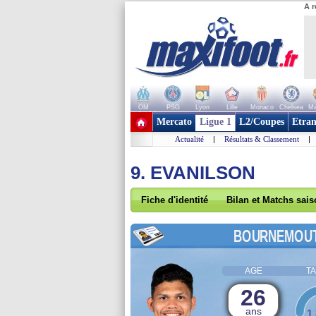
A r
OM
PSG
Lyon
Lille
Monaco
Chelsea
Ma
+ de clubs
Mercato
Ligue 1
L2/Coupes
Etran
Actualité
|
Résultats & Classement
|
9. EVANILSON
Fiche d'identité
Bilan et Matchs sai
BOURNEMOU
AGE
TA
26
ans
1