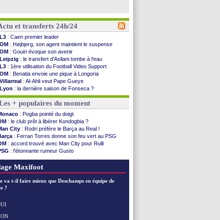
Actu et transferts 24h/24
L3
: Caen premier leader
OM
: Højbjerg, son agent maintient le suspense
OM
: Gouiri évoque son avenir
Leipzig
: le transfert d'Asllani tombe à l'eau
L3
: 1ère utilisation du Football Video Support
OM
: Benatia envoie une pique à Longoria
Villarreal
: Al-Ahli veut Pape Gueye
Lyon
: la dernière saison de Fonseca ?
OM
: un nouveau prétendant pour Højbjerg
Les + populaires du moment
Brest
: un gardien norvégien en approche ?
OM
: McCourt a versé 120 M€ en 2026
Monaco
: Pogba pointé du doigt
PSG
: 4 retours dans le groupe face à Man Utd ...
OM
: le club prêt à libérer Kondogbia ?
Nice
: Kevin Carlos va partir en Italie
Man City
: Rodri préfère le Barça au Real !
L1
: prison avec sursis requis contre un arbitre
Barça
: Ferran Torres donne son feu vert au PSG
Leganés
: c'est signé pour Luca Zidane (off.)
OM
: accord trouvé avec Man City pour Rulli
Atletico
: Ruggeri en route pour Aston Villa
PSG
: l'étonnante rumeur Gusto
Monaco
: Filipe Luis soutient Biereth
OM
: une offre pour Bulka
Lyon
: Mangala prêté à Getafe (officiel)
Ouganda
: Owori battu à mort à Kampala
age Maxifoot
PSG
: Nsoki va signer en Croatie
Arsenal
: Naples vise Gabriel Jesus
e va t-il faire mieux que Deschamps en équipe de
Real
: Mastantuono prêté à la Fiorentina (off.)
e ?
Man City
: accord avec le Barça pour Rodri ?
Rennes
: Haise a prolongé (officiel)
UI
Palace
: Tomiyasu a convaincu (officiel)
NON
Voir les brèves précédentes