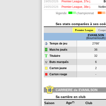
19/05/2026
Premier League, 37e j.
B
24/05/2026
Premier League, 38e j.
Notti
légende:
championnat
Ses stats comparées à ses coéq
Premier League
Coupe 
EVANILSON
(Bournemouth)
Temps de jeu
2766'
Matchs joués
36
T
Titulaire
32
Buts marqués
6
Carton jaune
2
Carton rouge
-
CARRIERE de EVANILSON
Sa carrière en club
(*)
Age
Saison
Club