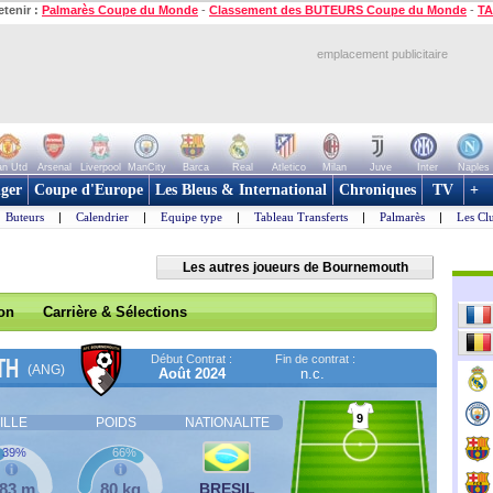
etenir :
Palmarès Coupe du Monde
-
Classement des BUTEURS Coupe du Monde
-
TA
emplacement publicitaire
n Utd
Arsenal
Liverpool
ManCity
Barca
Real
Atletico
Milan
Juve
Inter
Naples
ger
Coupe d'Europe
Les Bleus & International
Chroniques
TV
+
Buteurs
|
Calendrier
|
Equipe type
|
Tableau Transferts
|
Palmarès
|
Les Cl
Les autres joueurs de Bournemouth
son
Carrière & Sélections
Début Contrat :
Fin de contrat :
TH
(ANG)
Août 2024
n.c.
9
ILLE
POIDS
NATIONALITE
39%
66%
,83 m
80 kg
BRESIL