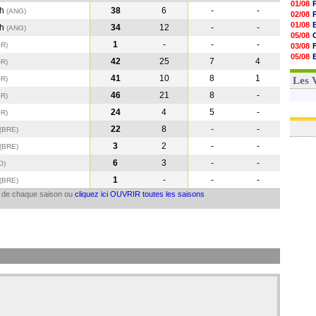
01/08
th
38
6
-
-
(ANG)
02/08
01/08
th
34
12
-
-
(ANG
)
05/08
1
-
-
-
OR
)
03/08
05/08
42
25
7
4
OR
)
03/08
41
10
8
1
03/08
OR
)
Les 
46
21
8
-
OR
)
24
4
5
-
OR
)
22
8
-
-
(BRE
)
3
2
-
-
(BRE
)
6
3
-
-
O
)
1
-
-
-
(BRE
)
il de chaque saison ou
cliquez ici OUVRIR toutes les saisons