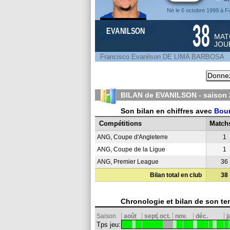
Né le 6 octobre 1999 à F
38
EVANILSON
MAT
JOU
Francisco Evanilson DE LIMA BARBOSA
Donnez
BILAN de EVANILSON - saison
Son bilan en chiffres avec
Bou
Compétitions
Match
ANG, Coupe d'Angleterre
1
ANG, Coupe de la Ligue
1
ANG, Premier League
36
Bilan total en club
38
Chronologie et bilan de son te
Saison
août
sept.
oct.
nov.
déc.
j
Tps jeu: