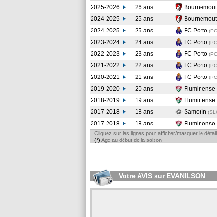
2025-2026
26 ans
Bournemou
2024-2025
25 ans
Bournemou
2024-2025
25 ans
FC Porto
(P
2023-2024
24 ans
FC Porto
(P
2022-2023
23 ans
FC Porto
(P
2021-2022
22 ans
FC Porto
(P
2020-2021
21 ans
FC Porto
(P
2019-2020
20 ans
Fluminense
2018-2019
19 ans
Fluminense
2017-2018
18 ans
Samorín
(SL
2017-2018
18 ans
Fluminense
Cliquez sur les lignes pour afficher/masquer le déta
(*)
Age au début de la saison
Votre AVIS sur EVANILSON