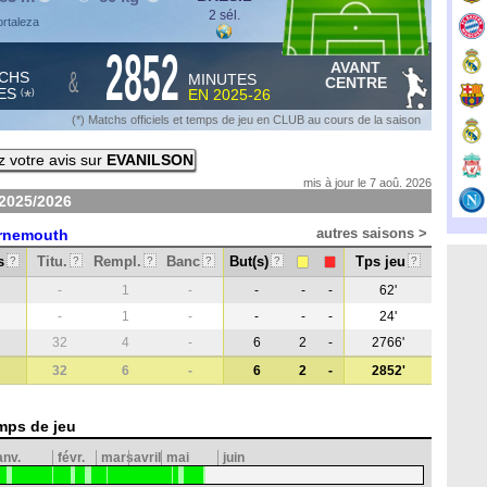
2 sél.
ortaleza
2852
AVANT
&
CHS
MINUTES
CENTRE
ES
EN
2025-26
*
(
)
(*) Matchs officiels et temps de jeu en CLUB au cours de la saison
 votre avis sur
EVANILSON
mis à jour le 7 aoû. 2026
2025/2026
autres saisons >
rnemouth
s
Titu.
Rempl.
Banc
But(s)
Tps jeu
?
?
?
?
?
?
-
1
-
-
-
-
62'
-
1
-
-
-
-
24'
32
4
-
6
2
-
2766'
32
6
-
6
2
-
2852'
mps de jeu
anv.
févr.
mars
avril
mai
juin