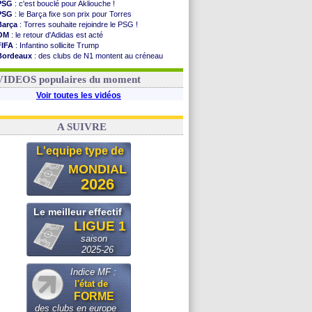
PSG
: c'est bouclé pour Akliouche !
PSG
: le Barça fixe son prix pour Torres
Barça
: Torres souhaite rejoindre le PSG !
OM
: le retour d'Adidas est acté
FIFA
: Infantino sollicite Trump
Bordeaux
: des clubs de N1 montent au créneau
Argentine
: quand Medina recadre... sa mère
Real
: le démenti de Leipzig pour Diomandé
VIDEOS populaires du moment
Voir toutes les vidéos
A SUIVRE
L'equipe type de
MONDIAL
2026
Le meilleur effectif
LIGUE 1
saison
2025-26
Indice MF :
l'état de
FORME
des clubs en europe