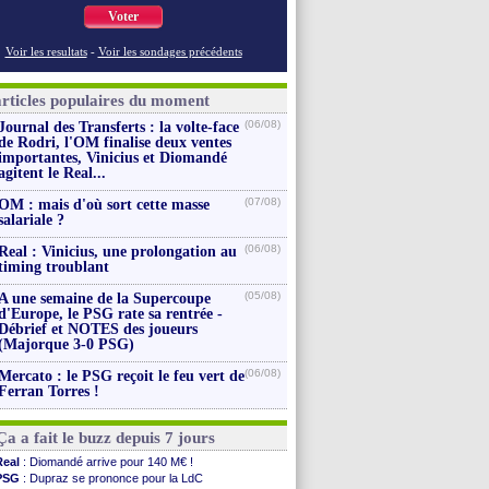
Voter
Voir les resultats
-
Voir les sondages précédents
articles populaires du moment
(06/08)
Journal des Transferts : la volte-face
de Rodri, l'OM finalise deux ventes
importantes, Vinicius et Diomandé
agitent le Real...
(07/08)
OM : mais d'où sort cette masse
salariale ?
(06/08)
Real : Vinicius, une prolongation au
timing troublant
(05/08)
A une semaine de la Supercoupe
d'Europe, le PSG rate sa rentrée -
Débrief et NOTES des joueurs
(Majorque 3-0 PSG)
(06/08)
Mercato : le PSG reçoit le feu vert de
Ferran Torres !
Ça a fait le buzz depuis 7 jours
Real
: Diomandé arrive pour 140 M€ !
PSG
: Dupraz se prononce pour la LdC