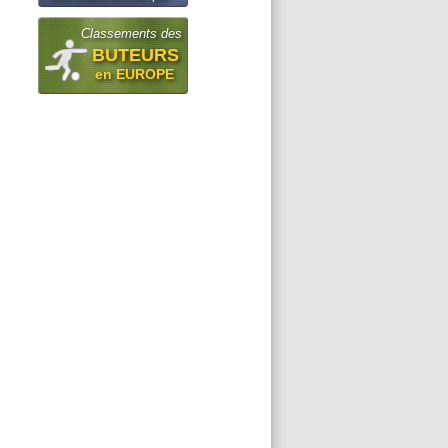
Classements des
BUTEURS
en EUROPE