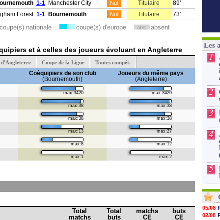
ournemouth
1-1
Manchester City
Titulaire
89'
Nul
ngham Forest
1-1
Bournemouth
Titulaire
73'
Nul
coupe(s) nationale
coupe(s) d'europe
absent
abs.
Les 
uipiers et à celles des joueurs évoluant en Angleterre
1
d'Angleterre
Coupe de la Ligue
Toutes compét.
Coéquipiers de son club
Joueurs du même pays
(Bournemouth)
(Angleterre)
2
max:3420
max:3420
max:38
max:38
3
max:38
max:38
4
max:13
max:27
max:8
max:12
max:1
max:2
5
05/08
Total
Total
matchs
buts
02/08
matchs
buts
CE
CE