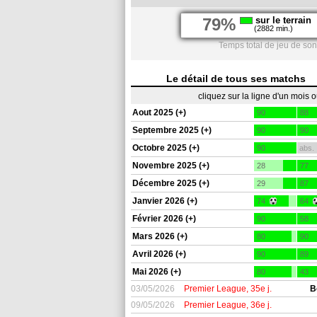
79%
sur le terrain
(2882 min.)
Temps total de jeu de son
Le détail de tous ses matchs
cliquez sur la ligne d'un mois 
Aout 2025 (+)
90
88
Septembre 2025 (+)
90
90
Octobre 2025 (+)
90
abs.
Novembre 2025 (+)
28
77
Décembre 2025 (+)
29
87
Janvier 2026 (+)
74
64
Février 2026 (+)
90
58
Mars 2026 (+)
80
90
Avril 2026 (+)
90
89
Mai 2026 (+)
80
43
03/05/2026
Premier League, 35e j.
B
09/05/2026
Premier League, 36e j.