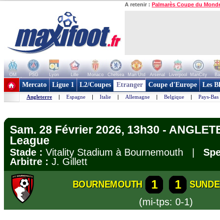
A retenir :
Palmarès Coupe du Mond
OM
PSG
Lyon
Lille
Monaco
Chelsea
Man Utd
Arsenal
Liverpool
ManCity
Ba
+ de clubs
Mercato
Ligue 1
L2/Coupes
Etranger
Coupe d'Europe
Les B
Angleterre
|
Espagne
|
Italie
|
Allemagne
|
Belgique
|
Pays-Bas
Sam. 28 Février 2026, 13h30 - ANGLET
League
Stade :
Vitality Stadium à Bournemouth |
Spe
Arbitre :
J. Gillett
1
1
BOURNEMOUTH
SUNDE
(mi-tps: 0-1)