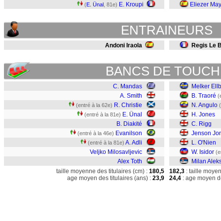
E. Kroupi
Eliezer Ma
(
E. Ünal
, 81e)
ENTRAINEURS
Andoni Iraola
Regis Le B
BANCS DE TOUCH
C. Mandas
Melker Ell
A. Smith
B. Traoré
(
R. Christie
N. Angulo
(entré à la 62e)
E. Ünal
H. Jones
(entré à la 81e)
B. Diakité
C. Rigg
Evanilson
Jenson Jo
(entré à la 46e)
A. Adli
L. O'Nien
(entré à la 81e)
Veljko Milosavljevic
W. Isidor
(e
Alex Toth
Milan Alek
taille moyenne des titulaires (cm) :
180,5
182,3
: taille moye
age moyen des titulaires (ans) :
23,9
24,4
: age moyen de