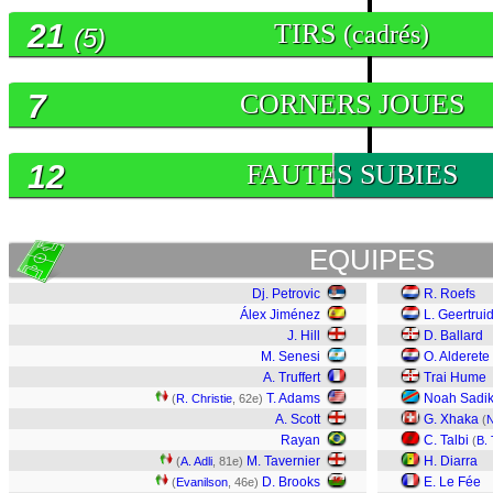
21
TIRS
(cadrés)
(5)
7
CORNERS JOUES
12
FAUTES SUBIES
EQUIPES
Dj. Petrovic
R. Roefs
Álex Jiménez
L. Geertrui
J. Hill
D. Ballard
M. Senesi
O. Alderete
A. Truffert
Trai Hume
T. Adams
Noah Sadik
(
R. Christie
, 62e)
A. Scott
G. Xhaka
(
N
Rayan
C. Talbi
(
B.
M. Tavernier
H. Diarra
(
A. Adli
, 81e)
D. Brooks
E. Le Fée
(
Evanilson
, 46e)