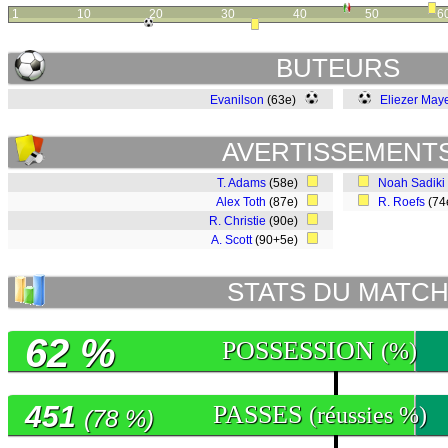
1
10
20
30
40
50
6
BUTEURS
Evanilson
(63e)
Eliezer May
AVERTISSEMENT
T. Adams
(58e)
Noah Sadiki
Alex Toth
(87e)
R. Roefs
(74
R. Christie
(90e)
A. Scott
(90+5e)
STATS DU MATC
62 %
POSSESSION
(%)
451
PASSES
(réussies %)
(78 %)