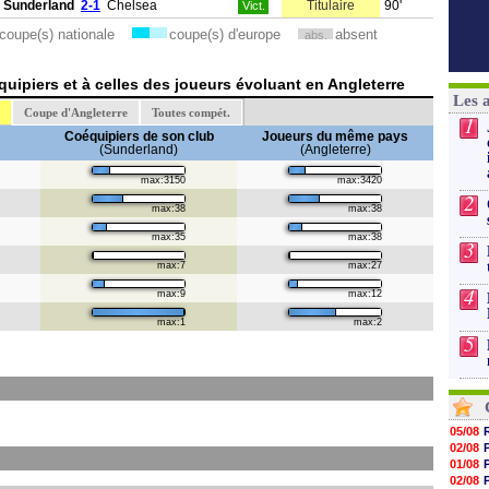
Sunderland
2-1
Chelsea
Titulaire
90'
Vict.
coupe(s) nationale
coupe(s) d'europe
absent
abs.
uipiers et à celles des joueurs évoluant en Angleterre
Les 
Coupe d'Angleterre
Toutes compét.
1
Coéquipiers de son club
Joueurs du même pays
(Sunderland)
(Angleterre)
max:3150
max:3420
2
max:38
max:38
max:35
max:38
3
max:7
max:27
4
max:9
max:12
max:1
max:2
5
05/08
02/08
01/08
02/08