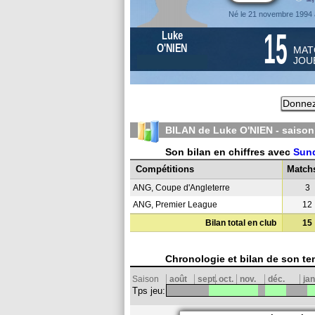
Né le 21 novembre 1994
15
Luke
O'NIEN
MAT
JOU
Donnez
BILAN de Luke O'NIEN - saiso
Son bilan en chiffres avec
Sun
Compétitions
Match
ANG, Coupe d'Angleterre
3
ANG, Premier League
12
Bilan total en club
15
Chronologie et bilan de son te
Saison
août
sept.
oct.
nov.
déc.
jan
Tps jeu: