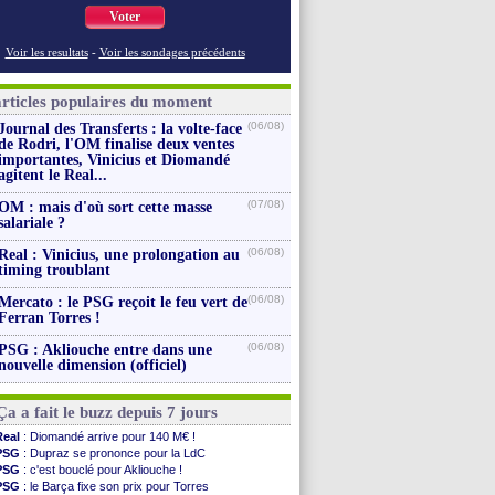
Voter
Voir les resultats
-
Voir les sondages précédents
articles populaires du moment
(06/08)
Journal des Transferts : la volte-face
de Rodri, l'OM finalise deux ventes
importantes, Vinicius et Diomandé
agitent le Real...
(07/08)
OM : mais d'où sort cette masse
salariale ?
(06/08)
Real : Vinicius, une prolongation au
timing troublant
(06/08)
Mercato : le PSG reçoit le feu vert de
Ferran Torres !
(06/08)
PSG : Akliouche entre dans une
nouvelle dimension (officiel)
Ça a fait le buzz depuis 7 jours
Real
: Diomandé arrive pour 140 M€ !
PSG
: Dupraz se prononce pour la LdC
PSG
: c'est bouclé pour Akliouche !
PSG
: le Barça fixe son prix pour Torres