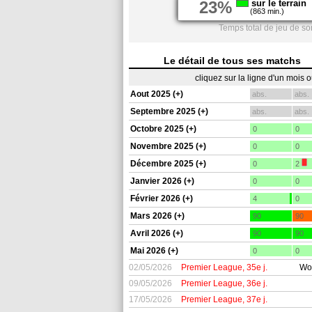
23%
sur le terrain
(863 min.)
Temps total de jeu de so
Le détail de tous ses matchs
cliquez sur la ligne d'un mois 
Aout 2025 (+)
abs.
abs.
Septembre 2025 (+)
abs.
abs.
Octobre 2025 (+)
0
0
Novembre 2025 (+)
0
0
Décembre 2025 (+)
0
2
Janvier 2026 (+)
0
0
Février 2026 (+)
4
0
Mars 2026 (+)
90
90
Avril 2026 (+)
90
90
Mai 2026 (+)
0
0
02/05/2026
Premier League, 35e j.
Wo
09/05/2026
Premier League, 36e j.
17/05/2026
Premier League, 37e j.