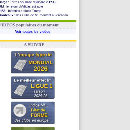
Barça
: Torres souhaite rejoindre le PSG !
OM
: le retour d'Adidas est acté
FIFA
: Infantino sollicite Trump
Bordeaux
: des clubs de N1 montent au créneau
Argentine
: quand Medina recadre... sa mère
Real
: le démenti de Leipzig pour Diomandé
VIDEOS populaires du moment
Voir toutes les vidéos
A SUIVRE
L'equipe type de
MONDIAL
2026
Le meilleur effectif
LIGUE 1
saison
2025-26
Indice MF :
l'état de
FORME
des clubs en europe