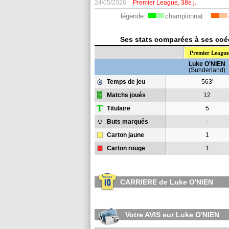
24/05/2026
Premier League, 38e j.
légende:
championnat
Ses stats comparées à ses coéq
Premier League
Luke O'NIEN
(Sunderland)
Temps de jeu
563'
Matchs joués
12
T
Titulaire
5
Buts marqués
-
Carton jaune
1
Carton rouge
1
CARRIERE de Luke O'NIEN
Votre AVIS sur Luke O'NIEN