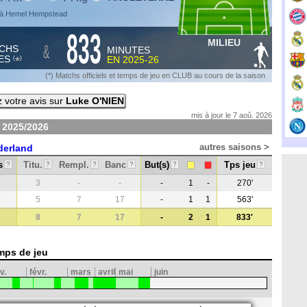
 à Hemel Hempstead
833
MILIEU
&
CHS
MINUTES
ES
EN
2025-26
*
(
)
(*) Matchs officiels et temps de jeu en CLUB au cours de la saison
 votre avis sur
Luke O'NIEN
mis à jour le 7 aoû. 2026
n
2025/2026
autres saisons >
derland
s
Titu.
Rempl.
Banc
But(s)
Tps jeu
?
?
?
?
?
?
3
-
-
-
1
-
270'
5
7
17
-
1
1
563'
8
7
17
-
2
1
833'
mps de jeu
v.
févr.
mars
avril
mai
juin