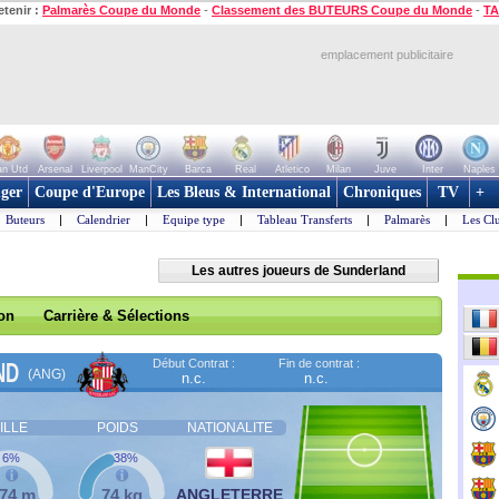
etenir :
Palmarès Coupe du Monde
-
Classement des BUTEURS Coupe du Monde
-
TA
emplacement publicitaire
n Utd
Arsenal
Liverpool
ManCity
Barca
Real
Atletico
Milan
Juve
Inter
Naples
ger
Coupe d'Europe
Les Bleus & International
Chroniques
TV
+
Buteurs
|
Calendrier
|
Equipe type
|
Tableau Transferts
|
Palmarès
|
Les Cl
Les autres joueurs de Sunderland
son
Carrière & Sélections
Début Contrat :
Fin de contrat :
ND
(ANG)
n.c.
n.c.
ILLE
POIDS
NATIONALITE
6%
38%
,74 m
74 kg
ANGLETERRE