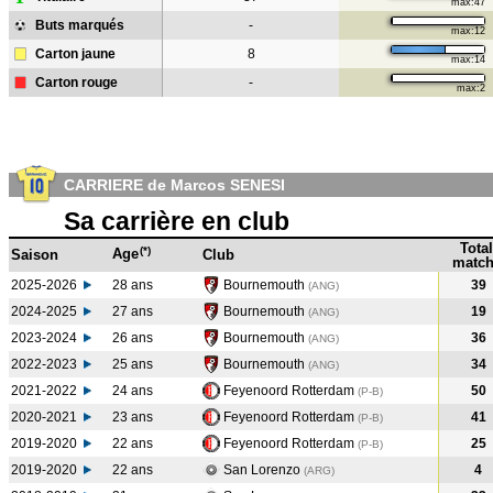
max:47
Buts marqués
-
max:12
Carton jaune
8
max:14
Carton rouge
-
max:2
CARRIERE de Marcos SENESI
Sa carrière en club
Total
(*)
Age
Saison
Club
match
2025-2026
28 ans
Bournemouth
39
(ANG)
2024-2025
27 ans
Bournemouth
19
(ANG
)
2023-2024
26 ans
Bournemouth
36
(ANG
)
2022-2023
25 ans
Bournemouth
34
(ANG
)
2021-2022
24 ans
Feyenoord Rotterdam
50
(P-B
)
2020-2021
23 ans
Feyenoord Rotterdam
41
(P-B
)
2019-2020
22 ans
Feyenoord Rotterdam
25
(P-B
)
2019-2020
22 ans
San Lorenzo
4
(ARG
)