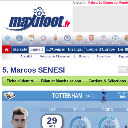
A retenir :
Palmarès Coupe du Mond
OM
PSG
Lyon
Lille
Monaco
Chelsea
Man Utd
Arsenal
Liverpool
ManCity
Ba
+ de clubs
Mercato
Ligue 1
L2/Coupes
Etranger
Coupe d'Europe
Les B
Actualité
|
Résultats & Classement
|
Buteurs
|
Calendrier
|
Equipe
5. Marcos SENESI
Fiche d'identité
Bilan et Matchs saison
Carrière & Sélections
Début Co
TOTTENHAM
(ANG)
Juin
AGE
TAILLE
POIDS
N
29
49%
66%
ans
1,85 m
80 kg
A