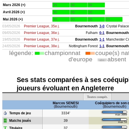
Mars 2026 (+)
90
90
90
Avril 2026 (+)
90
90
90
Mai 2026 (+)
90
90
90
90
03/05/2026
Premier League, 35e j.
Bournemouth
3-0
Crystal Palace
09/05/2026
Premier League, 36e j.
Fulham
0-1
Bournemouth
19/05/2026
Premier League, 37e j.
Bournemouth
1-1
Manchester Ci
24/05/2026
Premier League, 38e j.
Nottingham Forest
1-1
Bournemouth
légende:
championnat
coupe(s) na
d'europe
absent
abs.
Ses stats comparées à ses coéquipi
joueurs évoluant en Angleterre
Toutes compét.
Marcos SENESI
Coéquipiers de son 
(Bournemouth)
(Bournemouth)
Temps de jeu
3334'
max:3989
Matchs joués
39
max:53
T
Titulaire
37