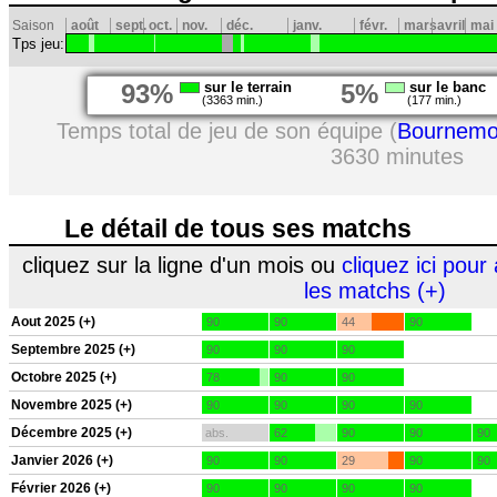
Saison
août
sept.
oct.
nov.
déc.
janv.
févr.
mars
avril
mai
Tps jeu:
93%
sur le terrain
5%
sur le banc
(3363 min.)
(177 min.)
Temps total de jeu de son équipe (
Bournemo
3630 minutes
Le détail de tous ses matchs
cliquez sur la ligne d'un mois ou
cliquez ici pour 
les matchs (+)
Aout 2025 (+)
90
90
44
90
Septembre 2025 (+)
90
90
90
Octobre 2025 (+)
78
90
90
Novembre 2025 (+)
90
90
90
90
Décembre 2025 (+)
abs.
62
90
90
90
Janvier 2026 (+)
90
90
29
90
90
Février 2026 (+)
90
90
90
90