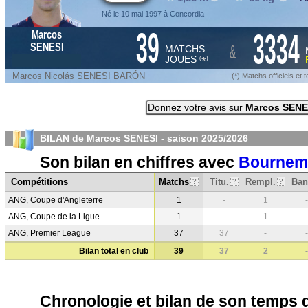
Né le 10 mai 1997 à Concordia
39
3334
Marcos
&
SENESI
MATCHS
JOUES
*
(
)
Marcos Nicolás SENESI BARÓN
(*) Matchs officiels e
Donnez votre avis sur
Marcos SENE
BILAN de Marcos SENESI - saison
2025/2026
Son bilan en chiffres avec
Bournem
Compétitions
Matchs
Titu.
Rempl.
Ban
?
?
?
ANG, Coupe d'Angleterre
1
-
1
-
ANG, Coupe de la Ligue
1
-
1
-
ANG, Premier League
37
37
-
-
Bilan total en club
39
37
2
-
Chronologie et bilan de son temps 