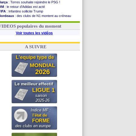
Barça
: Torres souhaite rejoindre le PSG !
OM
: le retour d'Adidas est acté
FIFA
: Infantino sollicite Trump
Bordeaux
: des clubs de N1 montent au créneau
Argentine
: quand Medina recadre... sa mère
Real
: le démenti de Leipzig pour Diomandé
VIDEOS populaires du moment
Voir toutes les vidéos
A SUIVRE
L'equipe type de
MONDIAL
2026
Le meilleur effectif
LIGUE 1
saison
2025-26
Indice MF :
l'état de
FORME
des clubs en europe