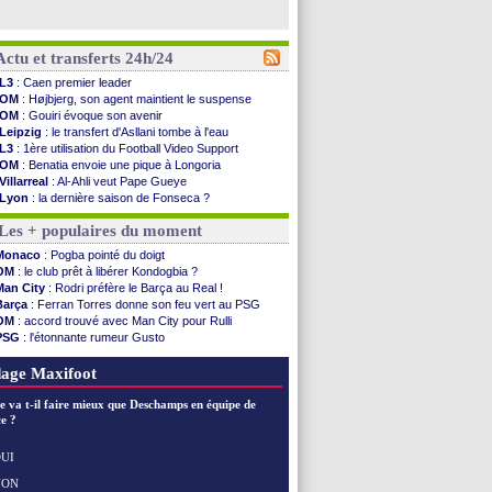
Actu et transferts 24h/24
L3
: Caen premier leader
OM
: Højbjerg, son agent maintient le suspense
OM
: Gouiri évoque son avenir
Leipzig
: le transfert d'Asllani tombe à l'eau
L3
: 1ère utilisation du Football Video Support
OM
: Benatia envoie une pique à Longoria
Villarreal
: Al-Ahli veut Pape Gueye
Lyon
: la dernière saison de Fonseca ?
OM
: un nouveau prétendant pour Højbjerg
Les + populaires du moment
Brest
: un gardien norvégien en approche ?
OM
: McCourt a versé 120 M€ en 2026
Monaco
: Pogba pointé du doigt
PSG
: 4 retours dans le groupe face à Man Utd ...
OM
: le club prêt à libérer Kondogbia ?
Nice
: Kevin Carlos va partir en Italie
Man City
: Rodri préfère le Barça au Real !
L1
: prison avec sursis requis contre un arbitre
Barça
: Ferran Torres donne son feu vert au PSG
Leganés
: c'est signé pour Luca Zidane (off.)
OM
: accord trouvé avec Man City pour Rulli
Atletico
: Ruggeri en route pour Aston Villa
PSG
: l'étonnante rumeur Gusto
Monaco
: Filipe Luis soutient Biereth
OM
: une offre pour Bulka
Lyon
: Mangala prêté à Getafe (officiel)
Ouganda
: Owori battu à mort à Kampala
age Maxifoot
PSG
: Nsoki va signer en Croatie
Arsenal
: Naples vise Gabriel Jesus
e va t-il faire mieux que Deschamps en équipe de
Real
: Mastantuono prêté à la Fiorentina (off.)
e ?
Man City
: accord avec le Barça pour Rodri ?
Rennes
: Haise a prolongé (officiel)
UI
Palace
: Tomiyasu a convaincu (officiel)
NON
Voir les brèves précédentes