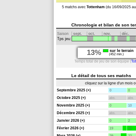
5 matchs avec
Tottenham
(du 16/09/2025 au
Chronologie et bilan de son te
Saison
sept.
oct.
nov.
déc.
Tps jeu:
13%
sur le terrain
(452 min.)
Temps total de jeu de son équipe (
To
Le détail de tous ses matchs
cliquez sur la ligne d'un mois 
Septembre 2025 (+)
0
0
Octobre 2025 (+)
abs.
abs.
Novembre 2025 (+)
0
10
Décembre 2025 (+)
abs.
abs.
Janvier 2026 (+)
0
2
Février 2026 (+)
19
63
Mars 2026 (+)
29
22