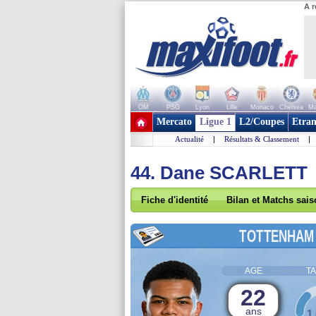
A r
OM
PSG
Lyon
Lille
Monaco
Chelsea
Ma
+ de clubs
Mercato
Ligue 1
L2/Coupes
Etran
Actualité
|
Résultats & Classement
|
44. Dane SCARLETT
Fiche d'identité
Bilan et Matchs sai
TOTTENHAM
AGE
TA
22
ans
1