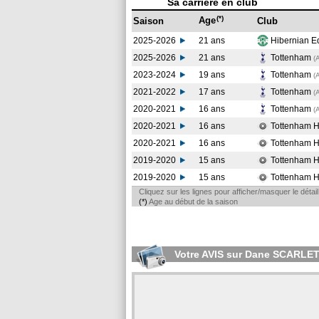
Sa carrière en club
(*)
Age
Saison
Club
2025-2026
21 ans
Hibernian 
2025-2026
21 ans
Tottenham
(
2023-2024
19 ans
Tottenham
(
2021-2022
17 ans
Tottenham
(
2020-2021
16 ans
Tottenham
(
2020-2021
16 ans
Tottenham H
2020-2021
16 ans
Tottenham H
2019-2020
15 ans
Tottenham H
2019-2020
15 ans
Tottenham H
Cliquez sur les lignes pour afficher/masquer le déta
(*)
Age au début de la saison
Votre AVIS sur Dane SCARLE