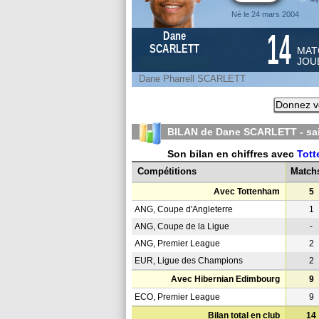
Né le 24 mars 2004
14
Dane
SCARLETT
MAT
JOU
Dane Pharrell SCARLETT
Donnez vo
BILAN de Dane SCARLETT - s
Son bilan en chiffres avec
Tot
Compétitions
Match
Avec Tottenham
5
ANG, Coupe d'Angleterre
1
ANG, Coupe de la Ligue
-
ANG, Premier League
2
EUR, Ligue des Champions
2
Avec Hibernian Edimbourg
9
ECO, Premier League
9
Bilan total en club
14