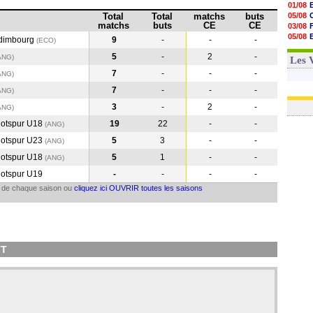
01/08
Total
Total
matchs
buts
05/08
matchs
buts
CE
CE
03/08
05/08
Edimbourg
9
-
-
-
(ECO)
03/08
5
-
2
-
ANG)
03/08
Les 
7
-
-
-
ANG
)
7
-
-
-
ANG
)
3
-
2
-
ANG
)
otspur U18
19
22
-
-
(ANG
)
otspur U23
5
3
-
-
(ANG
)
otspur U18
5
1
-
-
(ANG
)
otspur U19
-
-
-
-
il de chaque saison ou
cliquez ici OUVRIR toutes les saisons
TT