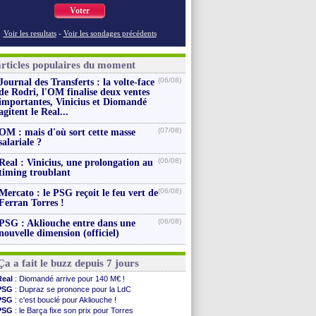
Voter
Voir les resultats
-
Voir les sondages précédents
articles populaires du moment
(06/08)
Journal des Transferts : la volte-face
de Rodri, l'OM finalise deux ventes
importantes, Vinicius et Diomandé
agitent le Real...
(07/08)
OM : mais d'où sort cette masse
salariale ?
(06/08)
Real : Vinicius, une prolongation au
timing troublant
(06/08)
Mercato : le PSG reçoit le feu vert de
Ferran Torres !
(06/08)
PSG : Akliouche entre dans une
nouvelle dimension (officiel)
Ça a fait le buzz depuis 7 jours
Real
: Diomandé arrive pour 140 M€ !
PSG
: Dupraz se prononce pour la LdC
PSG
: c'est bouclé pour Akliouche !
PSG
: le Barça fixe son prix pour Torres