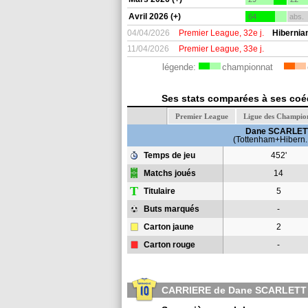
Avril 2026 (+)
64
abs.
04/04/2026
Premier League, 32e j.
Hibernia
11/04/2026
Premier League, 33e j.
légende:
championnat
Ses stats comparées à ses coéq
Premier League
Ligue des Champio
Dane SCARLET
(Tottenham+Hibern.
Temps de jeu
452'
Matchs joués
14
T
Titulaire
5
Buts marqués
-
Carton jaune
2
Carton rouge
-
CARRIERE de Dane SCARLETT