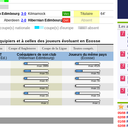
n Edimbourg
3-0
Kilmarnock
Titulaire
64'
Vict.
Aberdeen
2-0
Hibernian Edimbourg
Absent
Déf.
Les 
coupe(s) nationale
coupe(s) d'europe
absent
abs.
1
uipiers et à celles des joueurs évoluant en Ecosse
ns
Coupe d'Angleterre
Coupe de la Ligue
Toutes compét.
2
T
Coéquipiers de son club
Joueurs du même pays
 Ed.)
(Hibernian Edimbourg)
(Ecosse)
3
max:3989
max:4526
max:53
max:52
4
max:47
max:50
5
max:12
max:22
max:14
max:14
max:2
max:2
05/08
02/08
01/08
02/08