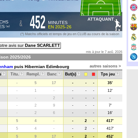
452
ATTAQUANT
&
CHS
MINUTES
ES
EN
2025-26
*
(
)
(*) Matchs officiels et temps de jeu en CLUB au cours de la saison
tre avis sur
Dane SCARLETT
mis à jour le 7 aoû. 2026
aison
2025/2026
autres saisons >
tenham
puis Hibernian Edimbourg
s
Titu.
Rempl.
Banc
But(s)
Tps jeu
?
?
?
?
?
?
-
5
17
-
-
-
35'
-
1
-
-
-
-
12'
-
-
2
-
-
-
-
-
2
9
-
-
-
7'
-
2
6
-
-
-
16'
5
4
-
-
2
-
417'
5
4
-
-
2
-
417'
5
9
17
-
2
-
452'