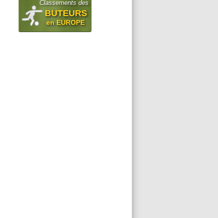
Classements des
BUTEURS
en EUROPE