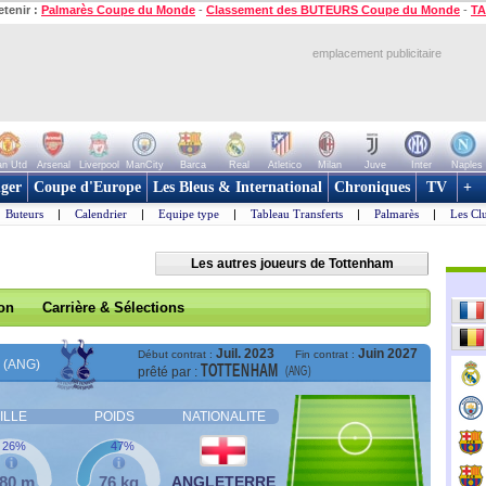
etenir :
Palmarès Coupe du Monde
-
Classement des BUTEURS Coupe du Monde
-
TA
emplacement publicitaire
n Utd
Arsenal
Liverpool
ManCity
Barca
Real
Atletico
Milan
Juve
Inter
Naples
ger
Coupe d'Europe
Les Bleus & International
Chroniques
TV
+
Buteurs
|
Calendrier
|
Equipe type
|
Tableau Transferts
|
Palmarès
|
Les Cl
Les autres joueurs de Tottenham
son
Carrière & Sélections
Juil. 2023
Juin 2027
Début contrat :
Fin contrat :
(ANG)
TOTTENHAM
(ANG)
prêté par :
ILLE
POIDS
NATIONALITE
26%
47%
,80 m
76 kg
ANGLETERRE