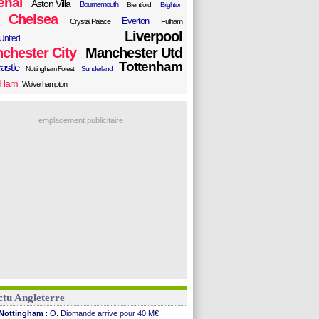
enal
Aston Villa
Bournemouth
Brentford
Brighton
Chelsea
Everton
Crystal Palace
Fulham
Liverpool
United
chester City
Manchester Utd
Tottenham
astle
Nottingham Forest
Sunderland
 Ham
Wolverhampton
emplacement publicitaire
tu Angleterre
Nottingham
: O. Diomande arrive pour 40 M€