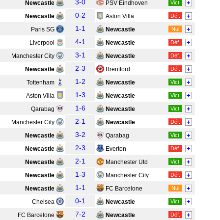
3-0
+
Newcastle
PSV Eindhoven
Vict.
0-2
+
Newcastle
Aston Villa
Déf.
1-1
+
Paris SG
Newcastle
Nul
4-1
+
Liverpool
Newcastle
Déf.
3-1
+
Manchester City
Newcastle
Déf.
2-3
+
Newcastle
Brentford
Déf.
1-2
+
Tottenham
Newcastle
Vict.
1-3
+
Aston Villa
Newcastle
Vict.
1-6
+
Qarabag
Newcastle
Vict.
2-1
+
Manchester City
Newcastle
Déf.
3-2
+
Newcastle
Qarabag
Vict.
2-3
+
Newcastle
Everton
Déf.
2-1
+
Newcastle
Manchester Utd
Vict.
1-3
+
Newcastle
Manchester City
Déf.
1-1
+
Newcastle
FC Barcelone
Nul
0-1
+
Chelsea
Newcastle
Vict.
7-2
+
FC Barcelone
Newcastle
Déf.