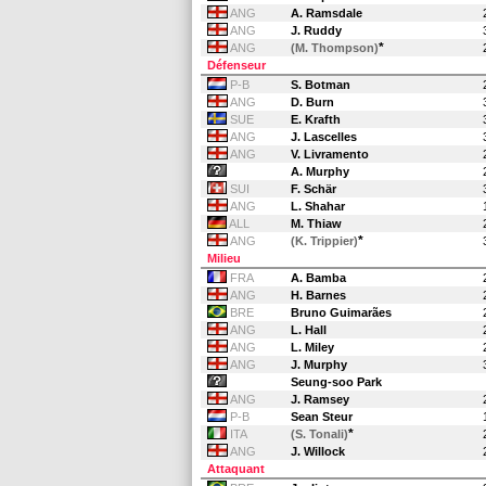
ANG
A. Ramsdale
ANG
J. Ruddy
*
ANG
(M. Thompson)
Défenseur
P-B
S. Botman
ANG
D. Burn
SUE
E. Krafth
ANG
J. Lascelles
ANG
V. Livramento
A. Murphy
SUI
F. Schär
ANG
L. Shahar
ALL
M. Thiaw
*
ANG
(K. Trippier)
Milieu
FRA
A. Bamba
ANG
H. Barnes
BRE
Bruno Guimarães
ANG
L. Hall
ANG
L. Miley
ANG
J. Murphy
Seung-soo Park
ANG
J. Ramsey
P-B
Sean Steur
*
ITA
(S. Tonali)
ANG
J. Willock
Attaquant