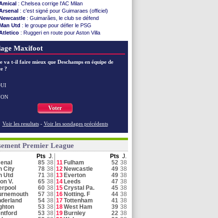
Amical
: Chelsea corrige l'AC Milan
Arsenal
: c'est signé pour Guimaraes (officiel)
Newcastle
: Guimarães, le club se défend
Man Utd
: le groupe pour défier le PSG
Atletico
: Ruggeri en route pour Aston Villa
Arsenal
: Naples vise Gabriel Jesus
age Maxifoot
Palace
: Tomiyasu a convaincu (officiel)
Arsenal
: Guimarães a signé son contrat
e va t-il faire mieux que Deschamps en équipe de
Man Utd
: Bayindir signe au Celta (officiel)
e ?
Man City
: Enzo Fernandez pour l'après-Rodri ?
Dortmund
: Newcastle est prévenu pour Nmecha
Tottenham
: Van de Ven va prolonger
UI
Man City
: Trafford à Leeds pour 47 M€ (off.)
NON
Man Utd
: Zirkzee vers la Juventus ?
Voter
Voir toutes les brèves
Voir les resultats
-
Voir les sondages précédents
sement Premier League
Pts
J.
Pts
J.
enal
85
38
11
Fulham
52
38
 City
78
38
12
Newcastle
49
38
n Utd
71
38
13
Everton
49
38
on V.
65
38
14
Leeds
47
38
erpool
60
38
15
Crystal Pa.
45
38
urnemouth
57
38
16
Notting. F
44
38
derland
54
38
17
Tottenham
41
38
ghton
53
38
18
West Ham
39
38
ntford
53
38
19
Burnley
22
38