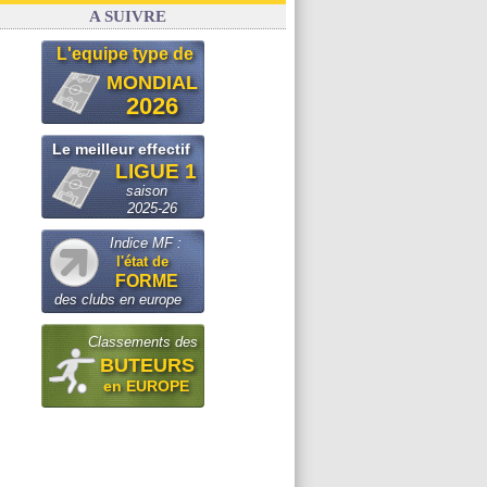
A SUIVRE
L'equipe type de
MONDIAL
2026
Le meilleur effectif
LIGUE 1
saison
2025-26
Indice MF :
l'état de
FORME
des clubs en europe
Classements des
BUTEURS
en EUROPE