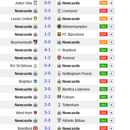
0-0
+
Aston Villa
Newcastle
Nul
2-3
+
Newcastle
Liverpool
Déf.
0-0
+
Leeds United
Newcastle
Nul
1-0
+
Newcastle
Wolverhampton
Vict.
1-2
+
Newcastle
FC Barcelone
Déf.
0-0
+
Bournemouth
Newcastle
Nul
4-1
+
Newcastle
Bradford
Vict.
1-2
+
Newcastle
Arsenal
Déf.
0-4
+
RU St Gilloise
Newcastle
Vict.
2-0
+
Newcastle
Nottingham Forest
Vict.
2-1
+
Brighton
Newcastle
Déf.
3-0
+
Newcastle
Benfica Lisbonne
Vict.
2-1
+
Newcastle
Fulham
Vict.
2-0
+
Newcastle
Tottenham
Vict.
3-1
+
West Ham
Newcastle
Déf.
2-0
+
Newcastle
Athletic Bilbao
Vict.
3-1
+
Brentford
Newcastle
Déf.