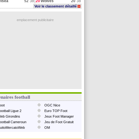
elsea
52
38
20
Wolves
20
38
Voir le classement détaillé
>
emplacement publicitaire
naires football
oot
OGC Nice
ootball Ligue 2
Euro TOP Foot
eb Girondins
Jeux Foot Manager
ootball Cameroun
Jeu de Foot Gratuit
uttoMercatoWeb
OM