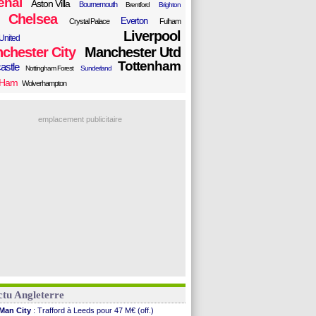
enal
Aston Villa
Bournemouth
Brentford
Brighton
Chelsea
Everton
Crystal Palace
Fulham
Liverpool
United
chester City
Manchester Utd
Tottenham
astle
Nottingham Forest
Sunderland
 Ham
Wolverhampton
emplacement publicitaire
tu Angleterre
Man City
: Trafford à Leeds pour 47 M€ (off.)