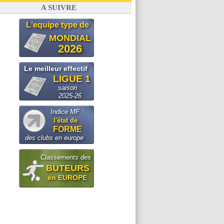
A SUIVRE
L'equipe type de
MONDIAL
2026
Le meilleur effectif
LIGUE 1
saison
2025-26
Indice MF :
l'état de
FORME
des clubs en europe
Classements des
BUTEURS
en EUROPE