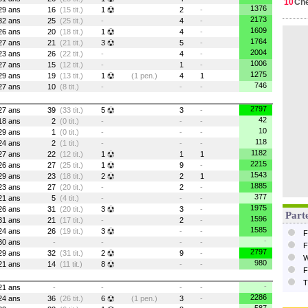
10
Ch
1376
29 ans
16
(15 tit.)
1
2
-
2173
32 ans
25
(25 tit.)
-
4
-
1609
26 ans
20
(18 tit.)
1
4
-
1764
27 ans
21
(21 tit.)
3
5
-
2004
23 ans
26
(22 tit.)
-
4
-
1006
27 ans
15
(12 tit.)
-
1
-
1275
29 ans
19
(13 tit.)
1
(1 pen.)
4
1
746
27 ans
10
(8 tit.)
-
-
-
2797
27 ans
39
(33 tit.)
5
3
-
42
18 ans
2
(0 tit.)
-
-
-
10
29 ans
1
(0 tit.)
-
-
-
118
24 ans
2
(1 tit.)
-
-
-
1182
27 ans
22
(12 tit.)
1
1
1
2215
26 ans
27
(25 tit.)
1
9
-
1543
29 ans
23
(18 tit.)
2
2
1
1885
23 ans
27
(20 tit.)
-
2
-
377
21 ans
5
(4 tit.)
-
-
-
1975
26 ans
31
(20 tit.)
3
3
-
Parte
1596
31 ans
21
(17 tit.)
-
2
-
1585
24 ans
26
(19 tit.)
3
-
-
F
-
30 ans
-
-
-
-
F
2797
29 ans
32
(31 tit.)
2
9
-
W
980
21 ans
14
(11 tit.)
8
-
-
F
T
-
21 ans
-
-
-
-
2286
24 ans
36
(26 tit.)
6
(1 pen.)
3
-