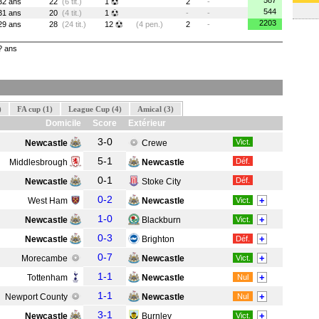
587
32 ans
22
(6 tit.)
1
2
-
544
31 ans
20
(4 tit.)
1
-
-
2203
29 ans
28
(24 tit.)
12
(4 pen.)
2
-
? ans
)
FA cup (1)
League Cup (4)
Amical (3)
Domicile
Score
Extérieur
3-0
Vict.
Newcastle
Crewe
5-1
Déf.
Middlesbrough
Newcastle
0-1
Déf.
Newcastle
Stoke City
0-2
+
West Ham
Newcastle
Vict.
1-0
+
Newcastle
Blackburn
Vict.
0-3
+
Newcastle
Brighton
Déf.
0-7
+
Morecambe
Newcastle
Vict.
1-1
+
Tottenham
Newcastle
Nul
1-1
+
Newport County
Newcastle
Nul
3-1
+
Newcastle
Burnley
Vict.