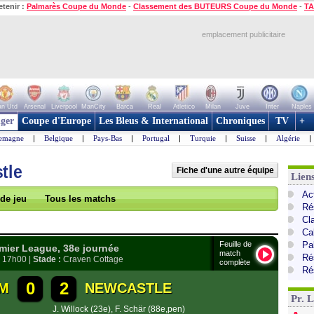
etenir :
Palmarès Coupe du Monde
-
Classement des BUTEURS Coupe du Monde
-
TA
emplacement publicitaire
n Utd
Arsenal
Liverpool
ManCity
Barca
Real
Atletico
Milan
Juve
Inter
Naples
ger
Coupe d'Europe
Les Bleus & International
Chroniques
TV
+
lemagne
|
Belgique
|
Pays-Bas
|
Portugal
|
Turquie
|
Suisse
|
Algérie
|
tle
Fiche d'une autre équipe
Lien
Ac
 de jeu
Tous les matchs
Ré
Cl
Ca
Feuille de
Pa
ier League, 38e journée
match
Ré
, 17h00 |
Stade :
Craven Cottage
complète
Ré
0
2
M
NEWCASTLE
Pr. 
J. Willock (23e)
,
F. Schär (88e,pen)