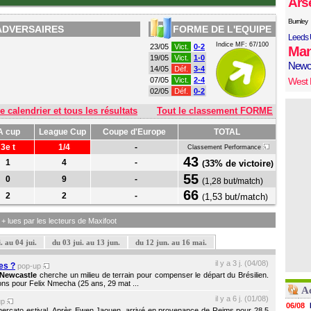
Ars
Burnley
ADVERSAIRES
FORME DE L'EQUIPE
Leeds 
Indice MF: 67/100
23/05
Vict.
0-2
Man
19/05
Vict.
1-0
Newc
14/05
Déf.
3-4
07/05
Vict.
2-4
West
02/05
Déf.
0-2
e calendrier et tous les résultats
Tout le classement FORME
A cup
League Cup
Coupe d'Europe
TOTAL
3e t
1/4
-
Classement Performance
43
1
4
-
33% de victoire
(
)
55
0
9
-
(
1,28 but/match
)
66
2
2
-
1,53 but/match
(
)
s + lues par les lecteurs de Maxifoot
. au 04 jui.
du 03 jui. au 13 jun.
du 12 jun. au 16 mai.
il y a 3 j. (04/08)
es ?
pop-up
Newcastle
cherche un milieu de terrain pour compenser le départ du Brésilien.
ns pour Felix Nmecha (25 ans, 29 mat ...
Ac
il y a 6 j. (01/08)
up
06/08
mercato estival. Après Ewen Jaouen, arrivé en provenance de Reims pour 28,5