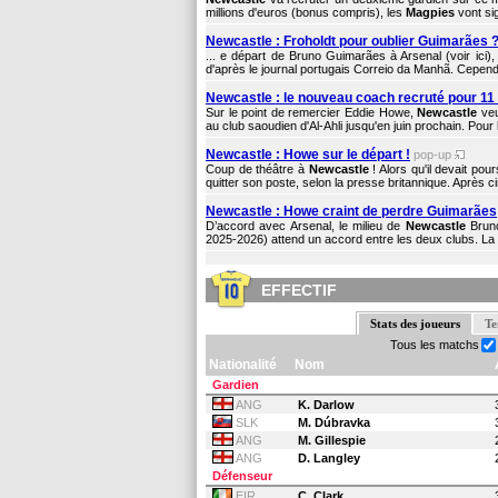
millions d'euros (bonus compris), les
Magpies
vont sig
Newcastle : Froholdt pour oublier Guimarães 
... e départ de Bruno Guimarães à Arsenal (voir ici)
d'après le journal portugais Correio da Manhã. Cepend
Newcastle : le nouveau coach recruté pour 11
Sur le point de remercier Eddie Howe,
Newcastle
veu
au club saoudien d'Al-Ahli jusqu'en juin prochain. Pour
Newcastle : Howe sur le départ !
pop-up
Coup de théâtre à
Newcastle
! Alors qu'il devait pou
quitter son poste, selon la presse britannique. Après ci
Newcastle : Howe craint de perdre Guimarães
D’accord avec Arsenal, le milieu de
Newcastle
Bruno
2025-2026) attend un accord entre les deux clubs. La s
EFFECTIF
Stats des joueurs
Te
Tous les matchs
Nationalité
Nom
Gardien
ANG
K. Darlow
SLK
M. Dúbravka
ANG
M. Gillespie
ANG
D. Langley
Défenseur
EIR
C. Clark