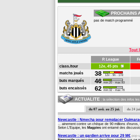
PROCHAINS 
pas de match programmé
Tout l
P. League
F
class./tour
12e, 45 pts
38
matchs joués
12v - 9n - 17d
46
buts marqués
min:20 - max:83
62
buts encaissés
min:32 - max:76
ACTUALITE
: la sélection des infos le
du 07 aoû. au 25 jui.
du 24 jui
Newcastle : Nmecha pour remplacer Guimara
... ainement contre un chèque de 90 millions d'euros,
Selon L'Equipe, les
Magpies
ont entamé des discussio
Newcastle : un gardien arrive pour 29 M€
pop-
Newcastle
va recruter un deuxième gardien sur ce 