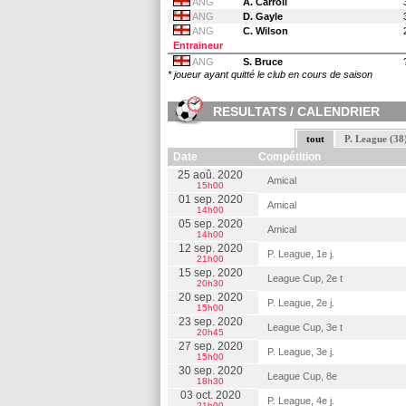
ANG
A. Carroll
ANG
D. Gayle
ANG
C. Wilson
Entraineur
ANG
S. Bruce
* joueur ayant quitté le club en cours de saison
RESULTATS / CALENDRIER
tout
P. League (38
Date
Compétition
25 aoû. 2020
Amical
15h00
01 sep. 2020
Amical
14h00
05 sep. 2020
Amical
14h00
12 sep. 2020
P. League, 1e j.
21h00
15 sep. 2020
League Cup, 2e t
20h30
20 sep. 2020
P. League, 2e j.
15h00
23 sep. 2020
League Cup, 3e t
20h45
27 sep. 2020
P. League, 3e j.
15h00
30 sep. 2020
League Cup, 8e
18h30
03 oct. 2020
P. League, 4e j.
21h00