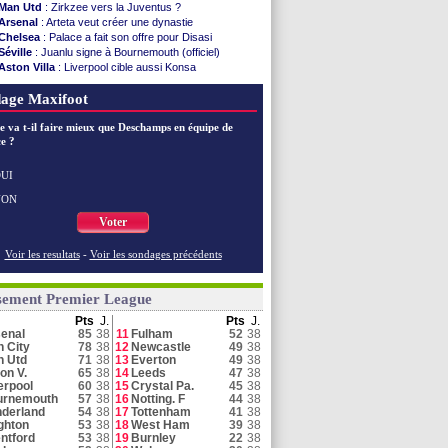
Man Utd
: Zirkzee vers la Juventus ?
Arsenal
: Arteta veut créer une dynastie
Chelsea
: Palace a fait son offre pour Disasi
Séville
: Juanlu signe à Bournemouth (officiel)
Aston Villa
: Liverpool cible aussi Konsa
Arsenal
: Nørgaard transféré à Everton (off.)
age Maxifoot
Amical
: Arsenal s'incline face au Real Betis
Man City
: Maresca flou pour Reijnders
e va t-il faire mieux que Deschamps en équipe de
Newcastle
: Jaissle est le nouveau coach (off.)
e ?
Arsenal
: Havertz en veut encore plus
Chelsea
: Côme touche au but pour Chalobah
Amical
: Man City domine les K-League Stars
UI
Hull
: Tzolakis pour 23,3 M€ (officiel)
NON
Man Utd
: un contrat à 21 M€ avec Betway
Voter
Voir toutes les brèves
Voir les resultats
-
Voir les sondages précédents
sement Premier League
Pts
J.
Pts
J.
enal
85
38
11
Fulham
52
38
 City
78
38
12
Newcastle
49
38
n Utd
71
38
13
Everton
49
38
on V.
65
38
14
Leeds
47
38
erpool
60
38
15
Crystal Pa.
45
38
urnemouth
57
38
16
Notting. F
44
38
derland
54
38
17
Tottenham
41
38
ghton
53
38
18
West Ham
39
38
ntford
53
38
19
Burnley
22
38