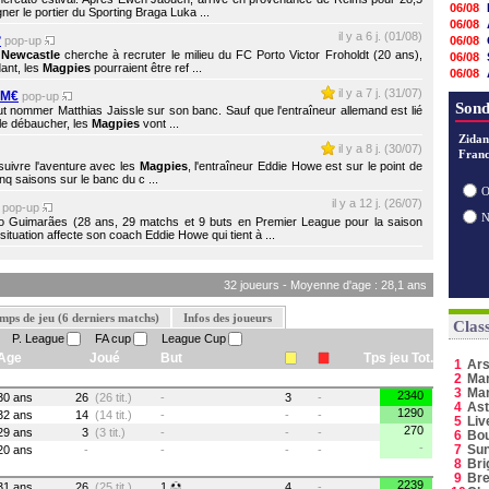
06/08
ner le portier du Sporting Braga Luka ...
06/08
il y a 6 j. (01/08)
?
pop-up
06/08
,
Newcastle
cherche à recruter le milieu du FC Porto Victor Froholdt (20 ans),
06/08
ant, les
Magpies
pourraient être ref ...
06/08
06/08
il y a 7 j. (31/07)
 M€
pop-up
05/08
Sond
t nommer Matthias Jaissle sur son banc. Sauf que l'entraîneur allemand est lié
05/08
 le débaucher, les
Magpies
vont ...
05/08
Zidan
il y a 8 j. (30/07)
Franc
05/08
rsuivre l'aventure avec les
Magpies
, l'entraîneur Eddie Howe est sur le point de
05/08
nq saisons sur le banc du c ...
05/08
O
il y a 12 j. (26/07)
05/08
pop-up
05/08
 Guimarães (28 ans, 29 matchs et 9 buts en Premier League pour la saison
ituation affecte son coach Eddie Howe qui tient à ...
32 joueurs - Moyenne d'age : 28,1 ans
mps de jeu (6 derniers matchs)
Infos des joueurs
Clas
P. League
FA cup
League Cup
Age
Joué
But
Tps jeu Tot.
1
Ars
2
Man
3
Ma
2340
30 ans
26
(26 tit.)
-
3
-
4
Ast
1290
32 ans
14
(14 tit.)
-
-
-
5
Liv
270
29 ans
3
(3 tit.)
-
-
-
6
Bo
-
7
Sun
20 ans
-
-
-
-
8
Bri
9
Bre
2239
31 ans
26
(25 tit.)
1
4
-