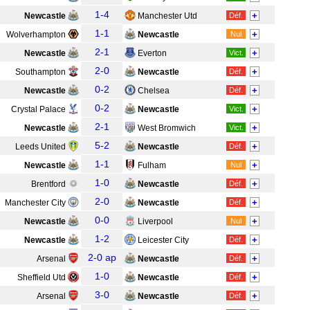
1-4
+
Newcastle
Manchester Utd
Déf.
1-1
+
Wolverhampton
Newcastle
Nul
2-1
+
Newcastle
Everton
Vict.
2-0
+
Southampton
Newcastle
Déf.
0-2
+
Newcastle
Chelsea
Déf.
0-2
+
Crystal Palace
Newcastle
Vict.
2-1
+
Newcastle
West Bromwich
Vict.
5-2
+
Leeds United
Newcastle
Déf.
1-1
+
Newcastle
Fulham
Nul
1-0
+
Brentford
Newcastle
Déf.
2-0
+
Manchester City
Newcastle
Déf.
0-0
+
Newcastle
Liverpool
Nul
1-2
+
Newcastle
Leicester City
Déf.
2-0 ap
+
Arsenal
Newcastle
Déf.
1-0
+
Sheffield Utd
Newcastle
Déf.
3-0
+
Arsenal
Newcastle
Déf.