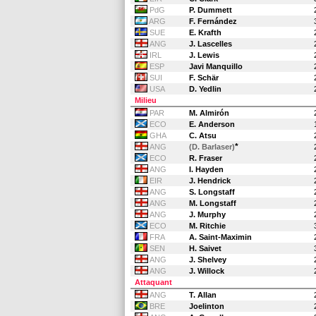
PdG
P. Dummett
ARG
F. Fernández
SUE
E. Krafth
ANG
J. Lascelles
IRL
J. Lewis
ESP
Javi Manquillo
SUI
F. Schär
USA
D. Yedlin
Milieu
PAR
M. Almirón
ECO
E. Anderson
GHA
C. Atsu
*
ANG
(D. Barlaser)
ECO
R. Fraser
ANG
I. Hayden
EIR
J. Hendrick
ANG
S. Longstaff
ANG
M. Longstaff
ANG
J. Murphy
ECO
M. Ritchie
FRA
A. Saint-Maximin
SEN
H. Saivet
ANG
J. Shelvey
ANG
J. Willock
Attaquant
ANG
T. Allan
BRE
Joelinton