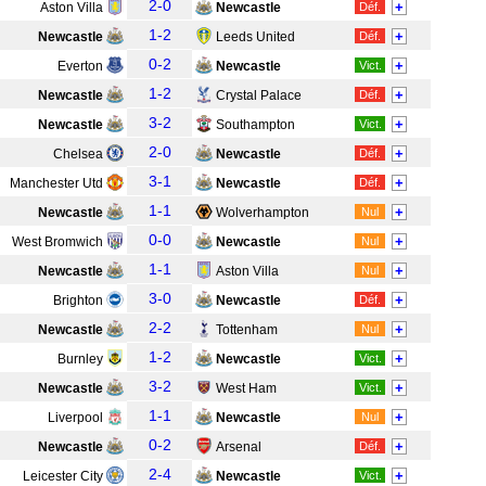
2-0
+
Aston Villa
Newcastle
Déf.
1-2
+
Newcastle
Leeds United
Déf.
0-2
+
Everton
Newcastle
Vict.
1-2
+
Newcastle
Crystal Palace
Déf.
3-2
+
Newcastle
Southampton
Vict.
2-0
+
Chelsea
Newcastle
Déf.
3-1
+
Manchester Utd
Newcastle
Déf.
1-1
+
Newcastle
Wolverhampton
Nul
0-0
+
West Bromwich
Newcastle
Nul
1-1
+
Newcastle
Aston Villa
Nul
3-0
+
Brighton
Newcastle
Déf.
2-2
+
Newcastle
Tottenham
Nul
1-2
+
Burnley
Newcastle
Vict.
3-2
+
Newcastle
West Ham
Vict.
1-1
+
Liverpool
Newcastle
Nul
0-2
+
Newcastle
Arsenal
Déf.
2-4
+
Leicester City
Newcastle
Vict.