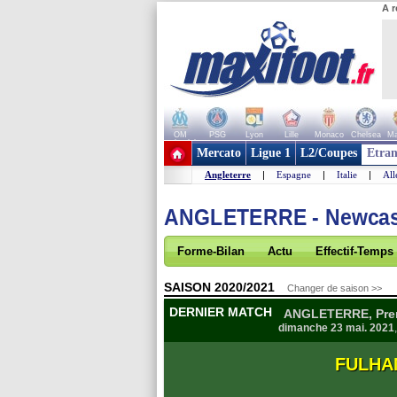
A r
OM
PSG
Lyon
Lille
Monaco
Chelsea
Ma
+ de clubs
Mercato
Ligue 1
L2/Coupes
Etran
Angleterre
|
Espagne
|
Italie
|
Al
ANGLETERRE - Newcas
Forme-Bilan
Actu
Effectif-Temps
SAISON 2020/2021
Changer de saison >>
DERNIER MATCH
ANGLETERRE, Prem
dimanche 23 mai. 2021
FULHA