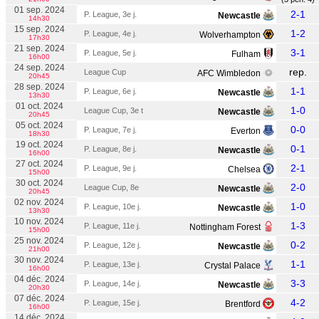
01 sep. 2024
2-1
P. League, 3e j.
Newcastle
14h30
15 sep. 2024
1-2
P. League, 4e j.
Wolverhampton
17h30
21 sep. 2024
3-1
P. League, 5e j.
Fulham
16h00
24 sep. 2024
rep.
League Cup
AFC Wimbledon
20h45
28 sep. 2024
1-1
P. League, 6e j.
Newcastle
13h30
01 oct. 2024
1-0
League Cup, 3e t
Newcastle
20h45
05 oct. 2024
0-0
P. League, 7e j.
Everton
18h30
19 oct. 2024
0-1
P. League, 8e j.
Newcastle
16h00
27 oct. 2024
2-1
P. League, 9e j.
Chelsea
15h00
30 oct. 2024
2-0
League Cup, 8e
Newcastle
20h45
02 nov. 2024
1-0
P. League, 10e j.
Newcastle
13h30
10 nov. 2024
1-3
P. League, 11e j.
Nottingham Forest
15h00
25 nov. 2024
0-2
P. League, 12e j.
Newcastle
21h00
30 nov. 2024
1-1
P. League, 13e j.
Crystal Palace
16h00
04 déc. 2024
3-3
P. League, 14e j.
Newcastle
20h30
07 déc. 2024
4-2
P. League, 15e j.
Brentford
16h00
14 déc. 2024