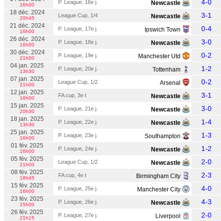
4-0
P. League, 16e j.
Newcastle
16h00
18 déc. 2024
3-1
League Cup, 1/4
Newcastle
20h45
21 déc. 2024
0-4
P. League, 17e j.
Ipswich Town
16h00
26 déc. 2024
3-0
P. League, 18e j.
Newcastle
16h00
30 déc. 2024
0-2
P. League, 19e j.
Manchester Utd
21h00
04 jan. 2025
1-2
P. League, 20e j.
Tottenham
13h30
07 jan. 2025
0-2
League Cup, 1/2
Arsenal
21h00
12 jan. 2025
3-1
FA cup, 3e t
Newcastle
16h00
15 jan. 2025
3-0
P. League, 21e j.
Newcastle
20h30
18 jan. 2025
1-4
P. League, 22e j.
Newcastle
13h30
25 jan. 2025
1-3
P. League, 23e j.
Southampton
16h00
01 fév. 2025
1-2
P. League, 24e j.
Newcastle
16h00
05 fév. 2025
2-0
League Cup, 1/2
Newcastle
21h00
08 fév. 2025
2-3
FA cup, 4e t
Birmingham City
18h45
15 fév. 2025
4-0
P. League, 25e j.
Manchester City
16h00
23 fév. 2025
4-3
P. League, 26e j.
Newcastle
15h00
26 fév. 2025
2-0
P. League, 27e j.
Liverpool
21h15