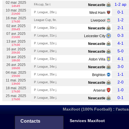
02 mar. 2025
1-2 ap
FA cup, 5e t
Newcastle
14h45
10 mar. 2025
0-1
P. League, 28e j.
West Ham
21h00
16 mar. 2025
1-2
League Cup, fin.
Liverpool
17h30
02 avr. 2025
2-1
P. League, 30e j.
Newcastle
20h45
07 avr. 2025
0-3
P. League, 31e j.
Leicester City
21h00
13 avr. 2025
4-1
P. League, 32e j.
Newcastle
17h30
16 avr. 2025
5-0
P. League, 29e j.
Newcastle
20h30
19 avr. 2025
4-1
P. League, 33e j.
Aston Villa
18h30
26 avr. 2025
3-0
P. League, 34e j.
Newcastle
16h00
04 mai. 2025
1-1
P. League, 35e j.
Brighton
15h00
11 mai. 2025
2-0
P. League, 36e j.
Newcastle
13h00
18 mai. 2025
1-0
P. League, 37e j.
Arsenal
17h30
25 mai. 2025
0-1
P. League, 38e j.
Newcastle
17h00
Maxifoot (100% Football) : l'actua
Services Maxifoot
Contacts