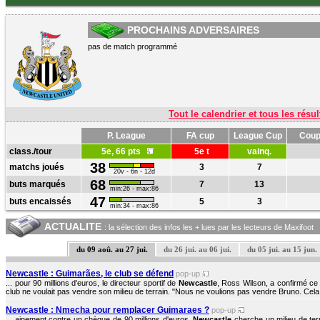
PROCHAINS ADVERSAIRES
pas de match programmé
Tout le calendrier et tous les résul
P. League
FA cup
League Cup
Coup
class./tour
5e, 66 pts
5e t
vainq.
38
matchs joués
3
7
20v - 6n - 12d
68
buts marqués
7
13
min:26 - max:86
47
buts encaissés
5
3
min:34 - max:86
ACTUALITE
: la sélection des infos les + lues par les lecteurs de Maxifoot
du 09 aoû. au 27 jui.
du 26 jui. au 06 jui.
du 05 jui. au 15 jun.
Newcastle : Guimarães, le club se défend
pop-up
... pour 90 millions d'euros, le directeur sportif de
Newcastle
, Ross Wilson, a confirmé ce 
club ne voulait pas vendre son milieu de terrain. "Nous ne voulions pas vendre Bruno. Cela 
Newcastle : Nmecha pour remplacer Guimaraes ?
pop-up
... ainement contre un chèque de 90 millions d'euros,
Newcastle
cherche un milieu de ter