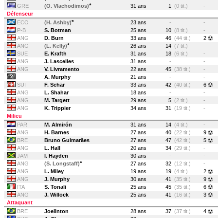
*
GRE
(O. Vlachodimos)
31 ans
1
(0 tit.)
-
Défenseur
*
ECO
(H. Ashby)
23 ans
-
-
P-B
S. Botman
25 ans
10
(8 tit.)
-
ANG
D. Burn
33 ans
46
(44 tit.)
2
*
ANG
(L. Kelly)
26 ans
14
(7 tit.)
-
SUE
E. Krafth
31 ans
18
(6 tit.)
-
ANG
J. Lascelles
31 ans
-
-
ANG
V. Livramento
22 ans
45
(38 tit.)
-
A. Murphy
21 ans
-
-
SUI
F. Schär
33 ans
42
(40 tit.)
6
ANG
L. Shahar
18 ans
-
-
ANG
M. Targett
29 ans
5
(2 tit.)
-
ANG
K. Trippier
34 ans
31
(19 tit.)
-
Milieu
PAR
M. Almirón
31 ans
14
(4 tit.)
-
ANG
H. Barnes
27 ans
40
(22 tit.)
9
BRE
Bruno Guimarães
27 ans
47
(42 tit.)
5
ANG
L. Hall
20 ans
34
(29 tit.)
-
JAM
I. Hayden
30 ans
-
-
*
ANG
(S. Longstaff)
27 ans
32
(12 tit.)
-
ANG
L. Miley
19 ans
19
(4 tit.)
2
ANG
J. Murphy
30 ans
41
(35 tit.)
9
ITA
S. Tonali
25 ans
45
(35 tit.)
6
ANG
J. Willock
25 ans
41
(16 tit.)
3
Attaquant
BRE
Joelinton
28 ans
37
(37 tit.)
4