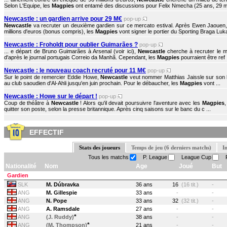
Selon L'Equipe, les
Magpies
ont entamé des discussions pour Felix Nmecha (25 ans, 29 ma
Newcastle : un gardien arrive pour 29 M€
pop-up
Newcastle
va recruter un deuxième gardien sur ce mercato estival. Après Ewen Jaouen
millions d'euros (bonus compris), les
Magpies
vont signer le portier du Sporting Braga Luka
Newcastle : Froholdt pour oublier Guimarães ?
pop-up
... e départ de Bruno Guimarães à Arsenal (voir ici),
Newcastle
cherche à recruter le mi
d'après le journal portugais Correio da Manhã. Cependant, les
Magpies
pourraient être ref .
Newcastle : le nouveau coach recruté pour 11 M€
pop-up
Sur le point de remercier Eddie Howe,
Newcastle
veut nommer Matthias Jaissle sur son ba
au club saoudien d'Al-Ahli jusqu'en juin prochain. Pour le débaucher, les
Magpies
vont ...
Newcastle : Howe sur le départ !
pop-up
Coup de théâtre à
Newcastle
! Alors qu'il devait poursuivre l'aventure avec les
Magpies
,
quitter son poste, selon la presse britannique. Après cinq saisons sur le banc du c ...
EFFECTIF
Stats des joueurs
Temps de jeu (6 derniers matchs)
I
Tous les matchs
P. League
League Cup
F
Nationalité
Nom
Age
Joué
But
Gardien
SLK
M. Dúbravka
36 ans
16
(16 tit.)
-
ANG
M. Gillespie
33 ans
-
-
ANG
N. Pope
33 ans
32
(32 tit.)
-
ANG
A. Ramsdale
27 ans
-
-
*
ANG
(J. Ruddy)
38 ans
-
-
*
ANG
(M. Thompson)
21 ans
-
-