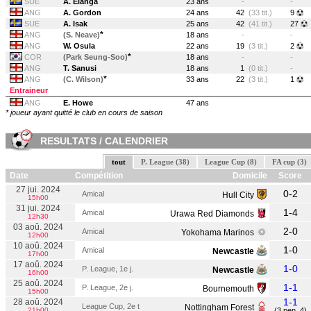
SUE
A. Elanga
23 ans
-
-
ANG
A. Gordon
24 ans
42
(33 tit.)
9
SUE
A. Isak
25 ans
42
(41 tit.)
27
*
ANG
(S. Neave)
18 ans
-
-
ANG
W. Osula
22 ans
19
(3 tit.)
2
*
COR
(Park Seung-Soo)
18 ans
-
-
ANG
T. Sanusi
18 ans
1
(0 tit.)
-
*
ANG
(C. Wilson)
33 ans
22
(3 tit.)
1
Entraineur
ANG
E. Howe
47 ans
* joueur ayant quitté le club en cours de saison
RESULTATS / CALENDRIER
tout
P. League (38)
League Cup (8)
FA cup (3)
Date
Compétition
Domicile
Score
27 jui. 2024
0-2
Amical
Hull City
15h00
31 jui. 2024
1-4
Amical
Urawa Red Diamonds
12h30
03 aoû. 2024
2-0
Amical
Yokohama Marinos
12h00
10 aoû. 2024
1-0
Amical
Newcastle
17h00
17 aoû. 2024
1-0
P. League, 1e j.
Newcastle
16h00
25 aoû. 2024
1-1
P. League, 2e j.
Bournemouth
15h00
1-1
28 aoû. 2024
League Cup, 2e t
Nottingham Forest
21h00
(3 pen. 4)