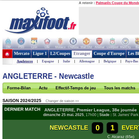
A retenir :
Palmarès Coupe du Mond
OM
PSG
Lyon
Lille
Monaco
Chelsea
Man Utd
Arsenal
Liverpool
ManCity
Ba
+ de clubs
Mercato
Ligue 1
L2/Coupes
Etranger
Coupe d'Europe
Les B
Angleterre
|
Espagne
|
Italie
|
Allemagne
|
Belgique
|
Pays-Bas
ANGLETERRE - Newcastle
Forme-Bilan
Actu
Effectif-Temps de jeu
Tous les matchs
SAISON 2024/2025
Changer de saison >>
DERNIER MATCH
ANGLETERRE, Premier League, 38e journée
dimanche 25 mai. 2025
, 17h00 |
Stade :
St. James' Park
0
1
NEWCASTLE
EVER
C. Alcaraz (65e)