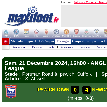
A retenir :
Palmarès Coupe du Mond
OM
PSG
Lyon
Lille
Monaco
Chelsea
Man Utd
Arsenal
Liverpool
ManCity
Ba
+ de clubs
Mercato
Ligue 1
L2/Coupes
Etranger
Coupe d'Europe
Les B
Angleterre
|
Espagne
|
Italie
|
Allemagne
|
Belgique
|
Pays-Bas
Sam. 21 Décembre 2024, 16h00 - ANGL
League
Stade :
Portman Road à Ipswich, Suffolk |
Sp
Arbitre :
S. Attwell
0
4
IPSWICH TOWN
NEWC
(mi-tps: 0-3)