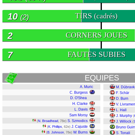
10
TIRS
(cadrés)
(2)
2
CORNERS JOUES
7
FAUTES SUBIES
EQUIPES
A. Muric
M. Dúbravk
C. Burgess
F. Schär
D. O'Shea
D. Burn
H. Clarke
V. Livramen
L. Davis
L. Hall
Sam Morsy
J. Murphy
(
S. Szmodics
(
N. Broadhead
, 78e)
J. Willock
(
S
J. Cajuste
(
K. Phillips
, 62e)
Bruno Gui
W. Burns
(
B. Johnson
, 78e)
S. Tonali