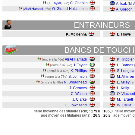
C. Chaplin
(
J. Taylor
, 62e)
A. Isak
(
M. A
O. Giraud-Hutchinson
(
Ali Al Hamadi
, 46e)
A. Gordon
ENTRAINEURS
K. McKenna
E. Howe
BANCS DE TOUCH
Ali Al Hamadi
K. Trippier
(entré à la 46e)
J. Taylor
H. Barnes
(entré à la 62e)
K. Phillips
S. Longstaf
(entré à la 62e)
B. Johnson
M. Almirón
(entré à la 78e)
N. Broadhead
L. Miley
(entré à la 78e)
(en
J. Greaves
L. Kelly
C. Walton
O. Vlacho
J. Clarke
M. Targett
C. Townsend
W. Osula
taille moyenne des titulaires (cm) :
179,8
185,3
: taille moye
age moyen des titulaires (ans) :
26,5
26,8
: age moyen de