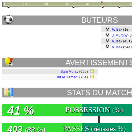
1
10
20
30
40
50
6
BUTEURS
A. Isak
(1e)
J. Murphy
(
A. Isak
(45+
A. Isak
(54e
AVERTISSEMENT
Sam Morsy
(65e)
Ali Al Hamadi
(76e)
STATS DU MATC
41 %
POSSESSION
(%)
403
PASSES
(réussies %)
(83 %)