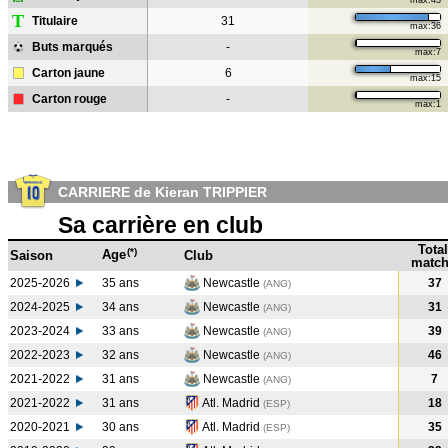
max:43
T
Titulaire
31
max:36
Buts marqués
-
max:7
Carton jaune
6
max:15
Carton rouge
-
max:1
CARRIERE de Kieran TRIPPIER
Sa carrière en club
Total
(*)
Age
Saison
Club
match
2025-2026
35 ans
Newcastle
37
(ANG)
2024-2025
34 ans
Newcastle
31
(ANG
)
2023-2024
33 ans
Newcastle
39
(ANG
)
2022-2023
32 ans
Newcastle
46
(ANG
)
2021-2022
31 ans
Newcastle
7
(ANG
)
2021-2022
31 ans
Atl. Madrid
18
(ESP
)
2020-2021
30 ans
Atl. Madrid
35
(ESP
)