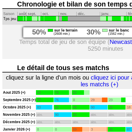
Chronologie et bilan de son temps 
Saison
août
sept.
oct.
nov.
déc.
janv.
fé
Tps jeu:
50%
sur le terrain
30%
sur le banc
(2608 min.)
(1562 min.)
Temps total de jeu de son équipe (
Newcast
5250 minutes
Le détail de tous ses matchs
cliquez sur la ligne d'un mois ou
cliquez ici pour 
les matchs (+)
Aout 2025 (+)
90
76
62
Septembre 2025 (+)
90
76
0
29
23
Octobre 2025 (+)
83
90
90
90
90
18
Novembre 2025 (+)
abs.
90
90
abs.
abs.
abs
Décembre 2025 (+)
abs.
abs.
abs.
abs.
abs.
abs
Janvier 2026 (+)
0
0
69
3
90
87