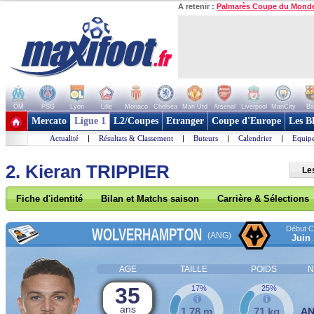
A retenir :
Palmarès Coupe du Mond
OM
PSG
Lyon
Lille
Monaco
Chelsea
Man Utd
Arsenal
Liverpool
ManCity
Ba
+ de clubs
Mercato
Ligue 1
L2/Coupes
Etranger
Coupe d'Europe
Les B
Actualité
|
Résultats & Classement
|
Buteurs
|
Calendrier
|
Equipe
2. Kieran TRIPPIER
Le
Fiche d'identité
Bilan et Matchs saison
Carrière & Sélections
Début Co
WOLVERHAMPTON
(ANG)
Juin
AGE
TAILLE
POIDS
N
35
17%
25%
ans
1,78 m
71 kg
A