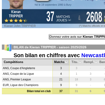
5
Né le 19 septembre 1990 à Bury
37
2608
Kieran
&
TRIPPIER
MATCHS
JOUES
*
(
)
Kieran John TRIPPIER
(*) Matchs officiels e
Donnez votre avis sur
Kieran TRIPP
BILAN de Kieran TRIPPIER - saison
2025/2026
Son bilan en chiffres avec
Newcast
Compétitions
Matchs
Titu.
Rempl.
Ban
?
?
?
ANG, Coupe d'Angleterre
3
3
-
-
ANG, Coupe de la Ligue
4
1
3
-
ANG, Premier League
21
18
3
EUR, Ligue des Champions
9
9
-
Bilan total en club
37
31
6