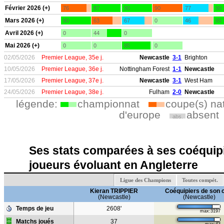
Février 2026 (+)
76
87
90
90
77
90
Mars 2026 (+)
90
63
67
0
46
65
Avril 2026 (+)
0
44
0
Mai 2026 (+)
0
0
85
0
02/05/2026
Premier League, 35e j.
Newcastle
3-1
Brighton
10/05/2026
Premier League, 36e j.
Nottingham Forest
1-1
Newcastle
17/05/2026
Premier League, 37e j.
Newcastle
3-1
West Ham
24/05/2026
Premier League, 38e j.
Fulham
2-0
Newcastle
légende:
championnat
coupe(s) na
d'europe
absent
abs.
Ses stats comparées à ses coéquipi
joueurs évoluant en Angleterre
Ligue des Champions
Toutes compét.
Kieran TRIPPIER
Coéquipiers de son 
(Newcastle)
(Newcastle)
Temps de jeu
2608'
max:3197
Matchs joués
37