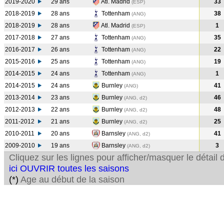
2019-2020
29 ans
Atl. Madrid
33
(ESP
)
2018-2019
28 ans
Tottenham
38
(ANG
)
2018-2019
28 ans
Atl. Madrid
1
(ESP
)
2017-2018
27 ans
Tottenham
35
(ANG
)
2016-2017
26 ans
Tottenham
22
(ANG
)
2015-2016
25 ans
Tottenham
19
(ANG
)
2014-2015
24 ans
Tottenham
1
(ANG
)
2014-2015
24 ans
Burnley
41
(ANG
)
2013-2014
23 ans
Burnley
46
(ANG, d2)
2012-2013
22 ans
Burnley
48
(ANG, d2)
2011-2012
21 ans
Burnley
25
(ANG, d2)
2010-2011
20 ans
Barnsley
41
(ANG, d2)
2009-2010
19 ans
Barnsley
3
(ANG, d2)
Cliquez sur les lignes pour afficher/masquer le détai
ici OUVRIR toutes les saisons
(*)
Age au début de la saison