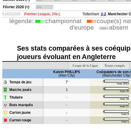
Février 2026 (+)
abs.
01/02/2026
Premier League, 24e j.
Tottenham
2-2
Manchester C
légende:
championnat
coupe(s) na
d'europe
absent
abs.
Ses stats comparées à ses coéquipi
joueurs évoluant en Angleterre
Coupe de la Ligue
Toutes compét.
Kalvin PHILLIPS
Coéquipiers de son 
(Man City)
(Manchester City)
Temps de jeu
7'
max:3013
Matchs joués
1
max:35
T
Titulaire
-
max:34
Buts marqués
-
max:27
Carton jaune
-
max:9
Carton rouge
-
max:1