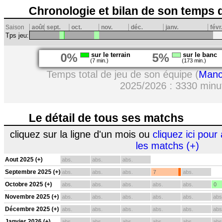
Chronologie et bilan de son temps 
Saison
août
sept.
oct.
nov.
déc.
janv.
févr
Tps jeu:
0%
sur le terrain
5%
sur le banc
(7 min.)
(173 min.)
Temps total de jeu de son équipe (
Manc
2025/2026 : 3330 minu
Le détail de tous ses matchs
cliquez sur la ligne d'un mois ou
cliquez ici pour 
les matchs (+)
Aout 2025 (+)
abs.
abs.
abs.
Septembre 2025 (+)
abs.
abs.
abs.
7
abs.
Octobre 2025 (+)
abs.
abs.
abs.
abs.
abs.
0
Novembre 2025 (+)
abs.
abs.
abs.
abs.
abs.
abs
Décembre 2025 (+)
abs.
abs.
abs.
abs.
abs.
abs
Janvier 2026 (+)
abs.
abs.
abs.
abs.
abs.
abs