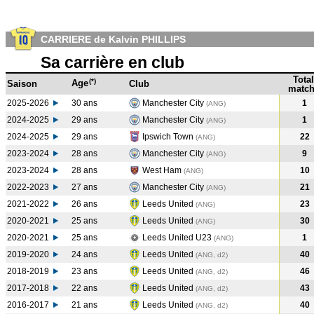
CARRIERE de Kalvin PHILLIPS
Sa carrière en club
Total
(*)
Age
Saison
Club
match
2025-2026
30 ans
Manchester City
1
(ANG)
2024-2025
29 ans
Manchester City
1
(ANG
)
2024-2025
29 ans
Ipswich Town
22
(ANG
)
2023-2024
28 ans
Manchester City
9
(ANG
)
2023-2024
28 ans
West Ham
10
(ANG
)
2022-2023
27 ans
Manchester City
21
(ANG
)
2021-2022
26 ans
Leeds United
23
(ANG
)
2020-2021
25 ans
Leeds United
30
(ANG
)
2020-2021
25 ans
Leeds United U23
1
(ANG
)
2019-2020
24 ans
Leeds United
40
(ANG, d2)
2018-2019
23 ans
Leeds United
46
(ANG, d2)
2017-2018
22 ans
Leeds United
43
(ANG, d2)
2016-2017
21 ans
Leeds United
40
(ANG, d2)