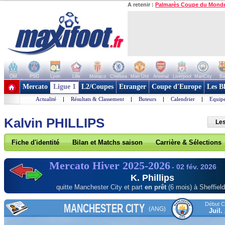
A retenir :
Palmarès Coupe du Mond
OM
PSG
Lyon
Lille
Monaco
Chelsea
Man Utd
Arsenal
Liverpool
ManCity
Ba
+ de clubs
Mercato
Ligue 1
L2/Coupes
Etranger
Coupe d'Europe
Les B
Actualité
|
Résultats & Classement
|
Buteurs
|
Calendrier
|
Equipe
Kalvin PHILLIPS
Les
Fiche d'identité
Bilan et Matchs saison
Carrière & Sélections
Mercato Hiver 2025-2026
- 02 fév. 2026
K. Phillips
quitte Manchester City
et part
en prêt
(6 mois) à Sheffiel
Début Co
MANCHESTER CITY
(ANG)
Juil.