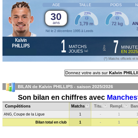
AGE
TAILLE
POIDS
N
30
23%
28%
ans
1,79 m
72 kg
A
3
Né le 2 décembre 1995 à Leeds
1
7
Kalvin
&
PHILLIPS
MATCHS
MINUTE
JOUES
EN
2025
*
(
)
(*) Matchs officiels e
Donnez votre avis sur
Kalvin PHILL
BILAN de Kalvin PHILLIPS - saison
2025/2026
Son bilan en chiffres avec
Manchest
Compétitions
Matchs
Titu.
Rempl.
Ban
?
?
?
ANG, Coupe de la Ligue
1
-
1
Bilan total en club
1
-
1