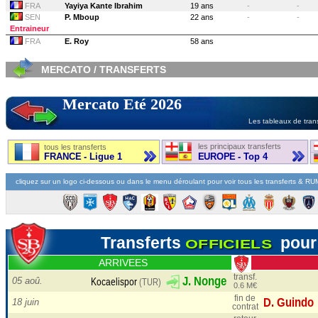
FRA
Yayiya Kante Ibrahim
19 ans
-
-
SEN
P. Mboup
22 ans
-
-
Entraineur
FRA
E. Roy
58 ans
MERCATO / TRANSFERTS
Mercato Eté 2026
Les tableaux de trans
les principaux transferts
tous les transferts
FRANCE - Ligue 1
EUROPE - Top 4
cliquez sur un logo ci-dessous ou dans le menu déroulant pour voir tous les transferts & R
Transferts
pour
OFFICIELS
ARRIVEES
transf.
05 aoû.
0.6 M€
fin de
18 juin
contrat