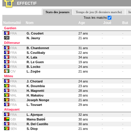
EFFECTIF
Stats des joueurs
Temps de jeu (6 derniers matchs)
I
Tous les matchs
Nationalité
Nom
Age
Joué
But
Gardien
FRA
G. Coudert
27 ans
-
-
N. Jauny
21 ans
-
-
Défenseur
FRA
B. Chardonnet
31 ans
-
-
FRA
S. Coulibaly
22 ans
-
-
FRA
K. Lala
34 ans
-
-
FRA
R. Le Guen
19 ans
-
-
FRA
B. Locko
24 ans
-
-
CIV
L. Zogbe
21 ans
-
-
Milieu
FRA
J. Chotard
24 ans
-
-
MAL
K. Doumbia
23 ans
-
-
FRA
H. Magnetti
28 ans
-
-
MAL
H. Makalou
20 ans
-
-
BEL
Joseph Nonge
21 ans
-
-
FRA
L. Tousart
29 ans
-
-
Attaquant
FRA
L. Ajorque
32 ans
-
-
GBI
Mama Baldé
30 ans
-
-
FRA
R. Del Castillo
30 ans
-
-
SEN
S. Diop
21 ans
-
-