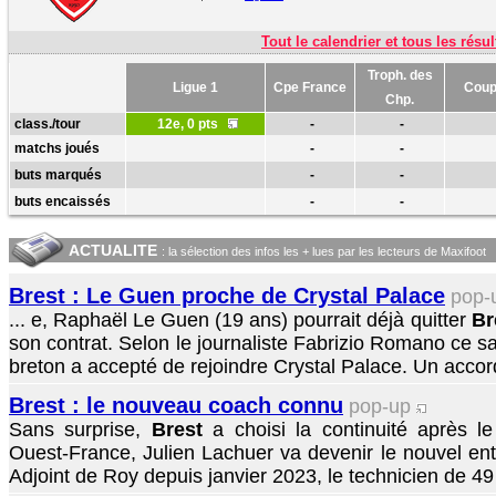
Tout le calendrier et tous les résul
Troph. des
Ligue 1
Cpe France
Coup
Chp.
class./tour
12e, 0 pts
-
-
matchs joués
-
-
buts marqués
-
-
buts encaissés
-
-
ACTUALITE
: la sélection des infos les + lues par les lecteurs de Maxifoot
Brest : Le Guen proche de Crystal Palace
pop-
... e, Raphaël Le Guen (19 ans) pourrait déjà quitter
Br
son contrat. Selon le journaliste Fabrizio Romano ce s
breton a accepté de rejoindre Crystal Palace. Un accord 
Brest : le nouveau coach connu
pop-up
Sans surprise,
Brest
a choisi la continuité après l
Ouest-France, Julien Lachuer va devenir le nouvel entr
Adjoint de Roy depuis janvier 2023, le technicien de 49