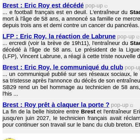
Brest : Eric Roy est décédé
pop-up
... e football français est en deuil. L'entraîneur du
Sta
mort à l'âge de 58 ans, a annoncé sa famille ce mercred
depuis trois ans et demi contre un cancer du pancréas.
LFP : Eric Roy, la réaction de Labrune
pop-up
... ercredi (voir la brève de 19h11), l'entraîneur du
Sta
décédé à l'âge de 58 ans. Le président de la Ligue 
(LFP), Vincent Labrune, a réagi à cette triste nouvelle
Brest : Eric Roy, le communiqué du club
pop-
... un communiqué publié sur ses réseaux sociaux, le
sa tristesse après l'annonce du décès de son entraîneu
SB29 rend un bel hommage au technicien de 58 ans
l'his ...
Brest : Roy prêt à claquer la porte ?
pop-up
La fin de la belle histoire entre
Brest
et l'entraîneur E
jusqu'en juin 2027, le technicien français avait récla
pour continuer son travail sur le banc du club breton. Et