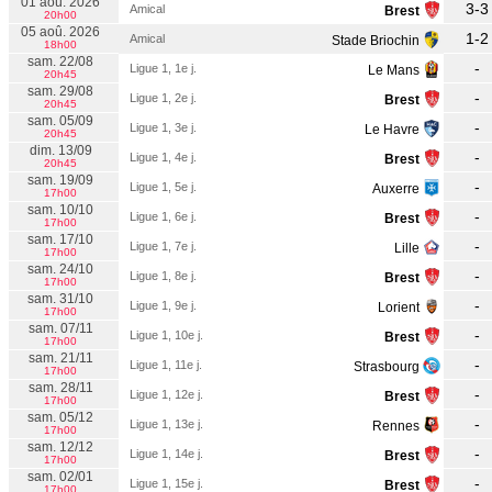
01 aoû. 2026
3-3
Amical
Brest
20h00
05 aoû. 2026
N. Joueur
1-2
Amical
Stade Briochin
18h00
sam. 22/08
-
Ligue 1, 1e j.
Le Mans
N. Joueur
20h45
sam. 29/08
-
Ligue 1, 2e j.
Brest
20h45
sam. 05/09
-
Ligue 1, 3e j.
Le Havre
20h45
dim. 13/09
-
Ligue 1, 4e j.
Brest
20h45
sam. 19/09
-
Ligue 1, 5e j.
Auxerre
17h00
sam. 10/10
-
Ligue 1, 6e j.
Brest
17h00
sam. 17/10
-
Ligue 1, 7e j.
Lille
17h00
sam. 24/10
-
Ligue 1, 8e j.
Brest
17h00
sam. 31/10
-
Ligue 1, 9e j.
Lorient
17h00
sam. 07/11
-
Ligue 1, 10e j.
Brest
17h00
sam. 21/11
-
Ligue 1, 11e j.
Strasbourg
17h00
sam. 28/11
-
Ligue 1, 12e j.
Brest
17h00
sam. 05/12
-
Ligue 1, 13e j.
Rennes
17h00
sam. 12/12
-
Ligue 1, 14e j.
Brest
17h00
sam. 02/01
-
Ligue 1, 15e j.
Brest
17h00