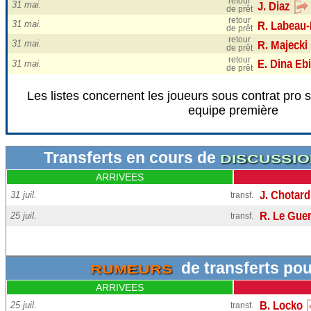
retour
31 mai.
de prêt
retour
31 mai.
de prêt
retour
31 mai.
de prêt
retour
31 mai.
de prêt
Les listes concernent les joueurs sous contrat pro 
equipe première
Kocaelispor
(TUR)
Transferts en cours de
DISCUSSIO
ARRIVEES
31 juil.
transf.
25 juil.
transf.
de transferts po
RUMEURS
ARRIVEES
25 juil.
transf.