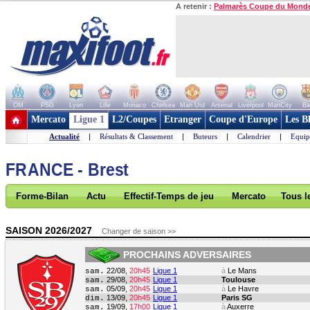
A retenir :
Palmarès Coupe du Mond
OM
PSG
Lyon
Lille
Monaco
Chelsea
Man Utd
Arsenal
Liverpool
ManCity
Ba
+ de clubs
Mercato
Ligue 1
L2/Coupes
Etranger
Coupe d'Europe
Les B
Actualité
|
Résultats & Classement
|
Buteurs
|
Calendrier
|
Equip
FRANCE - Brest
Forme-Bilan
Actu
Effectif-Temps de jeu
Mercato
Tous l
SAISON 2026/2027
Changer de saison >>
PROCHAINS ADVERSAIRES
22/08,
20h45
Ligue 1
à
Le Mans
sam.
29/08,
20h45
Ligue 1
Toulouse
sam.
05/09,
20h45
Ligue 1
à
Le Havre
sam.
13/09,
20h45
Ligue 1
Paris SG
dim.
19/09,
17h00
Ligue 1
à
Auxerre
sam.