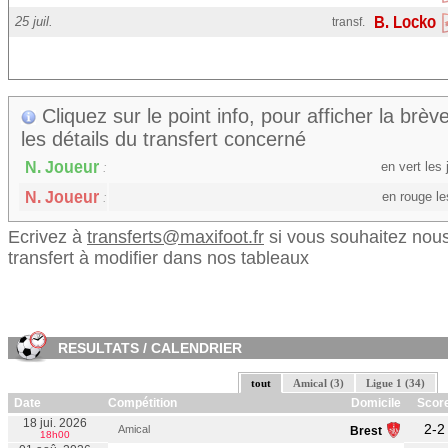
J. Nonge
25 juil.
transf.
Cliquez sur le point info, pour afficher la brève
les détails du transfert concerné
en vert les
:
en rouge le
:
Ecrivez à
transferts@maxifoot.fr
si vous souhaitez nous
transfert à modifier dans nos tableaux
RESULTATS / CALENDRIER
tout
Amical (3)
Ligue 1 (34)
Date
Compétition
Domicile
Scor
18 jui. 2026
2-2
Amical
Brest
18h00