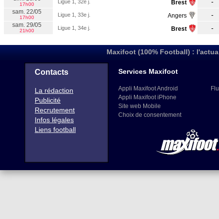
-
Ligue 1, 32e j.
Brest
17h00
sam. 22/05
-
Ligue 1, 33e j.
Angers
17h00
sam. 29/05
-
Ligue 1, 34e j.
Brest
21h00
Maxifoot (100% Football) : l'actua
Services Maxifoot
Contacts
Appli Maxifoot Android
Flu
La rédaction
Appli Maxifoot iPhone
Publicité
Site web Mobile
Recrutement
Choix de consentement
Infos légales
Liens football