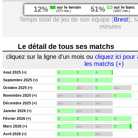
12%
sur le terrain
51%
sur le banc
(373 min.)
(1607 min.)
Temps total de jeu de son équipe (
Brest
), 
minutes
Le détail de tous ses matchs
cliquez sur la ligne d'un mois ou
cliquez ici pour 
les matchs (+)
Aout 2025 (+)
0
0
4
Septembre 2025 (+)
0
0
0
Octobre 2025 (+)
0
abs.
0
abs.
Novembre 2025 (+)
abs.
abs.
abs.
0
Décembre 2025 (+)
abs.
abs.
abs.
Janvier 2026 (+)
0
abs.
abs.
Février 2026 (+)
0
0
0
0
Mars 2026 (+)
0
abs.
abs.
9
Avril 2026 (+)
0
0
abs.