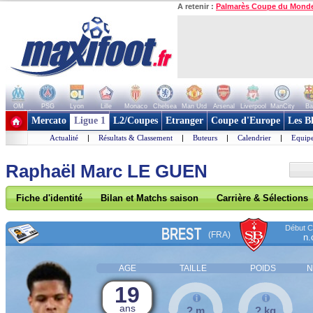
A retenir :
Palmarès Coupe du Mond
OM
PSG
Lyon
Lille
Monaco
Chelsea
Man Utd
Arsenal
Liverpool
ManCity
Ba
+ de clubs
Mercato
Ligue 1
L2/Coupes
Etranger
Coupe d'Europe
Les B
Actualité
|
Résultats & Classement
|
Buteurs
|
Calendrier
|
Equipe
Raphaël Marc LE GUEN
Fiche d'identité
Bilan et Matchs saison
Carrière & Sélections
Début Co
BREST
(FRA)
n.
AGE
TAILLE
POIDS
N
19
ans
? m
? kg