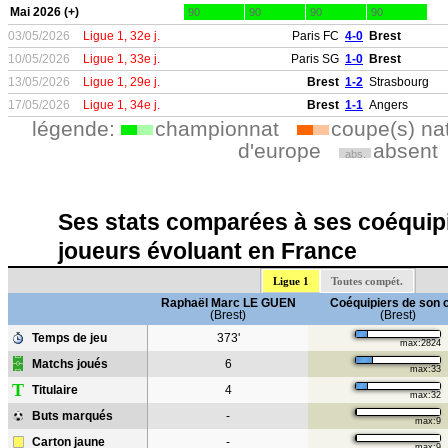
Mai 2026 (+)
90
90
90
90
03/05/2026
Ligue 1, 32e j.
Paris FC
4-0
Brest
10/05/2026
Ligue 1, 33e j.
Paris SG
1-0
Brest
13/05/2026
Ligue 1, 29e j.
Brest
1-2
Strasbourg
17/05/2026
Ligue 1, 34e j.
Brest
1-1
Angers
légende:
championnat
coupe(s) na
d'europe
absent
abs.
Ses stats comparées à ses coéquipi
joueurs évoluant en France
Ligue 1
Toutes compét.
Raphaël Marc LE GUEN
Coéquipiers de son 
(Brest)
(Brest)
Temps de jeu
373'
max:2824
Matchs joués
6
max:33
T
Titulaire
4
max:32
Buts marqués
-
max:9
Carton jaune
-
max:9