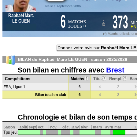
Né le 1 septembre 2006
6
373
Raphaël Marc
&
LE GUEN
MATCHS
MI
JOUES
E
*
(
)
(*) Matchs officiels e
Donnez votre avis sur
Raphaël Marc L
BILAN de Raphaël Marc LE GUEN - saison
2025/2026
Son bilan en chiffres avec
Brest
Compétitions
Matchs
Titu.
Rempl.
Ban
?
?
?
FRA, Ligue 1
6
4
2
1
Bilan total en club
6
4
2
1
Chronologie et bilan de son temps 
Saison
août
sept.
oct.
nov.
déc.
janv.
févr.
mars
avril
mai
j
Tps jeu: