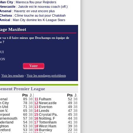
Man City
: Maresca flou pour Reijnders
Newcastle
: Jaissle est le nouveau coach (off.)
Arsenal
: Havertz en veut encore plus
Chelsea
: Côme touche au but pour Chalobah
Amical
: Man City domine les K-League Stars
Hull
: Tzolakis pour 23,3 M€ (officiel)
age Maxifoot
Man Utd
: un contrat à 21 M€ avec Betway
Arsenal
: c'est bouclé pour Guimarães
e va t-il faire mieux que Deschamps en équipe de
Ipswich
: Florentino Luis pour 18,7 M€ (off.)
e ?
Man City
: Reijnders intéresse Nottingham
Man City
: Maresca dans l'attente pour Rulli
Chelsea
: Man City discute avec Pedro Neto
UI
Newcastle
: Nmecha pour remplacer Guimaraes ?
NON
Chelsea
: Disasi est la priorité de Palace
Voter
Voir toutes les brèves
Voir les resultats
-
Voir les sondages précédents
sement Premier League
Pts
J.
Pts
J.
enal
85
38
11
Fulham
52
38
 City
78
38
12
Newcastle
49
38
n Utd
71
38
13
Everton
49
38
on V.
65
38
14
Leeds
47
38
erpool
60
38
15
Crystal Pa.
45
38
urnemouth
57
38
16
Notting. F
44
38
derland
54
38
17
Tottenham
41
38
ghton
53
38
18
West Ham
39
38
ntford
53
38
19
Burnley
22
38