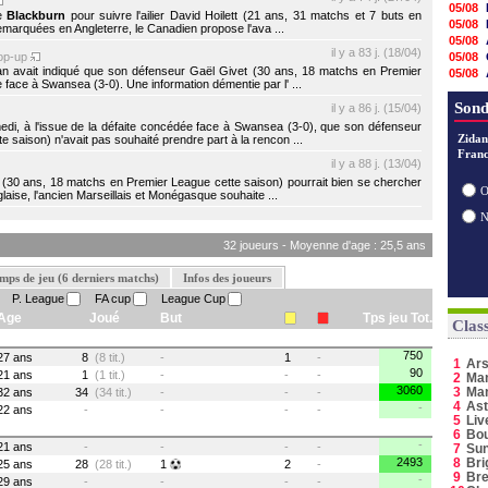
05/08
de
Blackburn
pour suivre l'ailier David Hoilett (21 ans, 31 matchs et 7 buts en
05/08
emarquées en Angleterre, le Canadien propose l'ava ...
05/08
il y a 83 j. (18/04)
op-up
05/08
 avait indiqué que son défenseur Gaël Givet (30 ans, 18 matchs en Premier
05/08
 face à Swansea (3-0). Une information démentie par l' ...
05/08
05/08
Sond
il y a 86 j. (15/04)
05/08
di, à l'issue de la défaite concédée face à Swansea (3-0), que son défenseur
05/08
Zidan
 saison) n'avait pas souhaité prendre part à la rencon ...
Franc
04/08
il y a 88 j. (13/04)
04/08
t (30 ans, 18 matchs en Premier League cette saison) pourrait bien se chercher
04/08
O
laise, l'ancien Marseillais et Monégasque souhaite ...
04/08
03/08
32 joueurs - Moyenne d'age : 25,5 ans
mps de jeu (6 derniers matchs)
Infos des joueurs
P. League
FA cup
League Cup
Age
Joué
But
Tps jeu Tot.
Clas
750
27 ans
8
(8 tit.)
-
1
-
1
Ars
90
21 ans
1
(1 tit.)
-
-
-
2
Man
3060
3
Ma
32 ans
34
(34 tit.)
-
-
-
4
Ast
-
22 ans
-
-
-
-
5
Liv
6
Bo
-
21 ans
-
-
-
-
7
Sun
2493
8
Bri
25 ans
28
(28 tit.)
1
2
-
9
Bre
-
29 ans
-
-
-
-