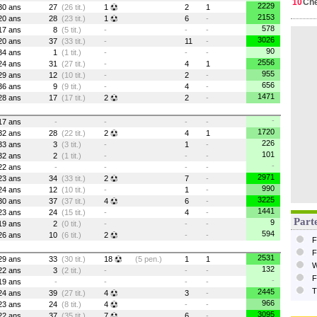
10
Ch
2229
30 ans
27
(26 tit.)
1
2
1
2153
20 ans
28
(23 tit.)
1
6
-
578
17 ans
8
(5 tit.)
-
-
-
3026
20 ans
37
(33 tit.)
-
11
-
90
34 ans
1
(1 tit.)
-
-
-
2556
24 ans
31
(27 tit.)
-
4
1
955
29 ans
12
(10 tit.)
-
2
-
656
36 ans
9
(9 tit.)
-
4
-
1471
28 ans
17
(17 tit.)
2
2
-
-
17 ans
-
-
-
-
1720
32 ans
28
(22 tit.)
2
4
1
226
33 ans
3
(3 tit.)
-
1
-
101
32 ans
2
(1 tit.)
-
-
-
-
22 ans
-
-
-
-
2971
23 ans
34
(33 tit.)
2
7
-
990
24 ans
12
(10 tit.)
-
1
-
3225
30 ans
37
(37 tit.)
4
6
-
1441
23 ans
24
(15 tit.)
-
4
-
Parte
9
19 ans
2
(0 tit.)
-
-
-
594
26 ans
10
(6 tit.)
2
-
-
F
F
2531
29 ans
33
(30 tit.)
18
(5 pen.)
1
1
W
132
22 ans
3
(2 tit.)
-
-
-
F
-
19 ans
-
-
-
-
T
2445
24 ans
39
(27 tit.)
4
3
-
966
23 ans
24
(8 tit.)
4
-
-
3095
22 ans
37
(35 tit.)
7
6
-