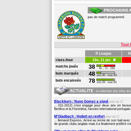
PROCHAINS 
pas de match programmé
Tout l
P. League
F
class./tour
19e, 31 pts
38
matchs joués
8v - 7n - 23d
48
buts marqués
min:36 - max:93
78
buts encaissés
min:29 - max:82
ACTUALITE
: la sélection des infos le
Blackburn : Nuno Gomez a signé
pop-up
... 011-2012) s'est engagé pour deux ans en fave
Benfica et la Fiorentina, l'ancien international portugai
M'Gladbach : Hoilett en renfort
pop-up
... llemand Express. Arrivé au terme de son bail ave
de grands clubs anglais mais il a finalement préféré s'e