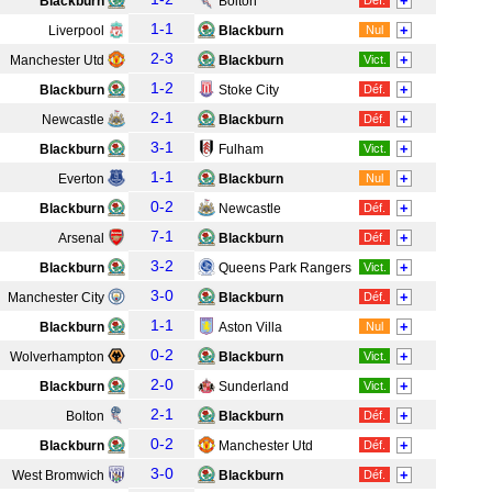
+
Blackburn
Bolton
Déf.
1-1
+
Liverpool
Blackburn
Nul
2-3
+
Manchester Utd
Blackburn
Vict.
1-2
+
Blackburn
Stoke City
Déf.
2-1
+
Newcastle
Blackburn
Déf.
3-1
+
Blackburn
Fulham
Vict.
1-1
+
Everton
Blackburn
Nul
0-2
+
Blackburn
Newcastle
Déf.
7-1
+
Arsenal
Blackburn
Déf.
3-2
+
Blackburn
Queens Park Rangers
Vict.
3-0
+
Manchester City
Blackburn
Déf.
1-1
+
Blackburn
Aston Villa
Nul
0-2
+
Wolverhampton
Blackburn
Vict.
2-0
+
Blackburn
Sunderland
Vict.
2-1
+
Bolton
Blackburn
Déf.
0-2
+
Blackburn
Manchester Utd
Déf.
3-0
+
West Bromwich
Blackburn
Déf.