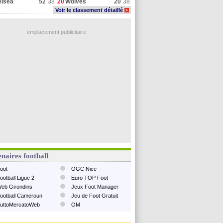
elsea
52
38
20
Wolves
20
38
Voir le classement détaillé
>
emplacement publicitaire
naires football
oot
OGC Nice
ootball Ligue 2
Euro TOP Foot
eb Girondins
Jeux Foot Manager
ootball Cameroun
Jeu de Foot Gratuit
uttoMercatoWeb
OM