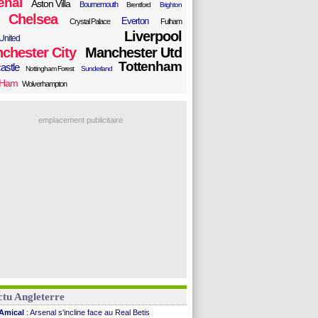
enal
Aston Villa
Bournemouth
Brentford
Brighton
Chelsea
Everton
Crystal Palace
Fulham
Liverpool
United
chester City
Manchester Utd
Tottenham
astle
Nottingham Forest
Sunderland
 Ham
Wolverhampton
emplacement publicitaire
tu Angleterre
Amical
: Arsenal s'incline face au Real Betis