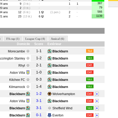
387
24 ans
9
(3 tit.)
-
1
1
79
20 ans
2
(0 tit.)
-
-
-
566
34 ans
12
(6 tit.)
1
(1 pen.)
2
-
1139
21 ans
23
(13 tit.)
6
2
-
)
FA cup (1)
League Cup (4)
Amical (6)
Domicile
Score
Extérieur
1-1
Nul
Morecambe
Blackburn
1-2
Vict.
ccrington Stanley
Blackburn
2-1
Déf.
Rhyl
Blackburn
1-0
Déf.
Aston Villa
Blackburn
0-3
Vict.
Kitchee FC
Blackburn
1-4
Vict.
Kilmarnock
Blackburn
1-2
+
Blackburn
Wolverhampton
Déf.
3-1
+
Aston Villa
Blackburn
Déf.
3-1
+
Blackburn
Sheffield Wnd
Vict.
0-1
+
Blackburn
Everton
Déf.