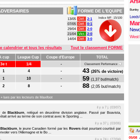
Ars
Burnley
ADVERSAIRES
FORME DE L'EQUIPE
Leeds 
Indice MF: 15/100
13/05
Déf.
2-1
Man
07/05
Déf.
0-1
29/04
Déf.
2-0
Newc
21/04
Vict.
2-0
West
14/04
Déf.
3-0
e calendrier et tous les résultats
Tout le classement FORME
A cup
League Cup
Coupe d'Europe
TOTAL
3e t
1/4
-
Classement Performance
43
1
4
-
26% de victoire
(
)
59
1
10
-
(
1,37 but/match
)
88
2
8
-
2,05 but/match
(
)
s + lues par les lecteurs de Maxifoot
il y a 7 j. (03/07)
ur de
Blackburn
, relégué en deuxième division anglaise. Passé par Boavista,
s était arrivé au terme de son contrat avec le Sporting ...
il y a 37 j. (03/06)
c
Blackburn
, le jeune Canadien formé par les
Rovers
était pourtant courtisé par
Ac
nvoler vers l'Allemagne et le Bo ...
05/08
il y a 74 j. (27/04)