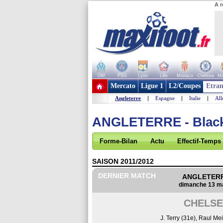
A r
OM
PSG
Lyon
Lille
Monaco
Chelsea
Ma
+ de clubs
Mercato
Ligue 1
L2/Coupes
Etran
Angleterre
|
Espagne
|
Italie
|
Al
ANGLETERRE - Blac
Forme-Bilan
Actu
Effectif-Temps
SAISON 2011/2012
DERNIER MATCH
ANGLETERRE
dimanche 13 ma
CHELSE
J. Terry (31e)
,
Raul Mei