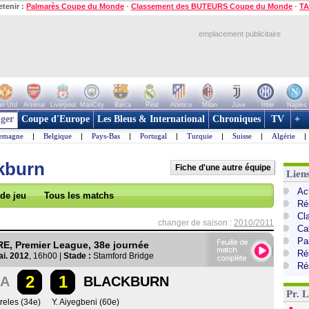
etenir :
Palmarès Coupe du Monde
-
Classement des BUTEURS Coupe du Monde
-
TA
emplacement publicitaire
n Utd
Arsenal
Liverpool
ManCity
Barca
Real
Atletico
Milan
Juve
Inter
Naples
ger
Coupe d'Europe
Les Bleus & International
Chroniques
TV
+
lemagne
|
Belgique
|
Pays-Bas
|
Portugal
|
Turquie
|
Suisse
|
Algérie
|
kburn
Fiche d'une autre équipe
Lien
Ac
 de jeu
Tous les matchs
Ré
Cl
changer de saison :
2010/2011
Ca
Pa
, Premier League, 38e journée
Ré
i. 2012
, 16h00 |
Stade :
Stamford Bridge
Ré
2
1
A
BLACKBURN
Pr. 
reles (34e)
Y. Aiyegbeni (60e)