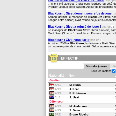
OM : un jeune ailier de Blackburn suivi
pop-up
... s ont été aperçus à plusieurs reprises du côté 
Premier League cette saison). Auteur de prestations r
Blackburn : Givet dément son refus de jouer
p
Samedi dernier, le manager de
Blackburn
Steve Kean
League cette saison) avait refusé de jouer la rencontre
Blackburn : Givet a refusé de jouer !
pop-up
Le manager de
Blackburn
Steve Kean a révélé, same
Gaël Givet (30 ans, 18 matchs en Premier League cette
Blackburn : Givet veut partir
pop-up
Arrivé en 2009 à
Blackburn
, le défenseur Gaël Give
un nouveau point de chute cet été. Selon la presse ang
EFFECTIF
Stats des joueurs
Te
Tous les matchs
Nationalité
Nom
Gardien
ANG
M. Bunn
ANG
J. Kean
ANG
P. Robinson
AUS
S. Usai
Défenseur
ANG
M. Anderson
ANG
S. Dann
BRE
Bruno Ribeiro