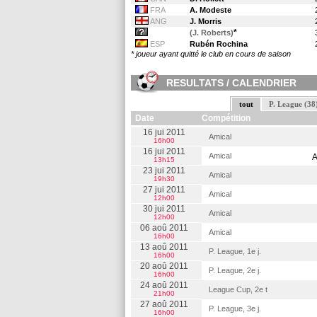
FRA
A. Modeste
ANG
J. Morris
*
(J. Roberts)
ESP
Rubén Rochina
* joueur ayant quitté le club en cours de saison
RESULTATS / CALENDRIER
tout
P. League (38
Date
Compétition
16 jui 2011
Amical
16h00
16 jui 2011
Amical
A
13h15
23 jui 2011
Amical
19h30
27 jui 2011
Amical
12h00
30 jui 2011
Amical
12h00
06 aoû 2011
Amical
16h00
13 aoû 2011
P. League, 1e j.
16h00
20 aoû 2011
P. League, 2e j.
16h00
24 aoû 2011
League Cup, 2e t
21h00
27 aoû 2011
P. League, 3e j.
16h00