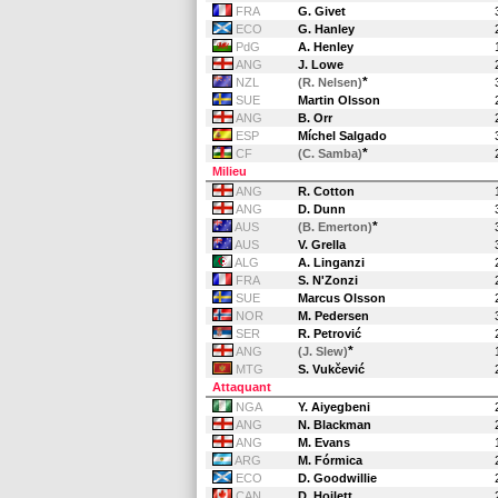
FRA
G. Givet
ECO
G. Hanley
PdG
A. Henley
ANG
J. Lowe
*
NZL
(R. Nelsen)
SUE
Martin Olsson
ANG
B. Orr
ESP
Míchel Salgado
*
CF
(C. Samba)
Milieu
ANG
R. Cotton
ANG
D. Dunn
*
AUS
(B. Emerton)
AUS
V. Grella
ALG
A. Linganzi
FRA
S. N'Zonzi
SUE
Marcus Olsson
NOR
M. Pedersen
SER
R. Petrović
*
ANG
(J. Slew)
MTG
S. Vukčević
Attaquant
NGA
Y. Aiyegbeni
ANG
N. Blackman
ANG
M. Evans
ARG
M. Fórmica
ECO
D. Goodwillie
CAN
D. Hoilett