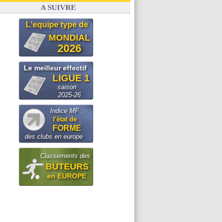
A SUIVRE
L'equipe type de
MONDIAL
2026
Le meilleur effectif
LIGUE 1
saison
2025-26
Indice MF :
l'état de
FORME
des clubs en europe
Classements des
BUTEURS
en EUROPE