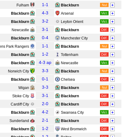
1-1
+
Fulham
Blackburn
Nul
4-3
+
Blackburn
Arsenal
Vict.
3-2
+
Blackburn
Leyton Orient
Vict.
3-1
+
Newcastle
Blackburn
Déf.
0-4
+
Blackburn
Manchester City
Déf.
1-1
+
ns Park Rangers
Blackburn
Nul
1-2
+
Blackburn
Tottenham
Déf.
4-3 ap
+
Blackburn
Newcastle
Vict.
3-3
+
Norwich City
Blackburn
Nul
0-1
+
Blackburn
Chelsea
Déf.
3-3
+
Wigan
Blackburn
Nul
3-1
+
Stoke City
Blackburn
Déf.
2-0
+
Cardiff City
Blackburn
Déf.
4-2
+
Blackburn
Swansea City
Vict.
2-1
+
Sunderland
Blackburn
Déf.
1-2
+
Blackburn
West Bromwich
Déf.
1-2