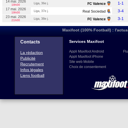
14 mai. 2026
1-1
Liga, 36e j.
FC Valence
19h00
17 mai. 2026
3-4
Liga, 37e j.
Real Sociedad
19h00
23 mai. 2026
3-1
Liga, 38e j.
FC Valence
21h00
Maxifoot (100% Football) : l'actua
Services Maxifoot
Contacts
Appli Maxifoot Android
Flu
La rédaction
Appli Maxifoot iPhone
Publicité
Site web Mobile
Recrutement
Choix de consentement
Infos légales
Liens football