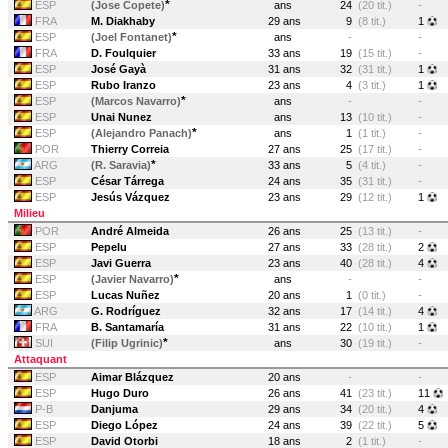
*
ESP
(Jose Copete)
ans
24
(20 tit.)
-
FRA
M. Diakhaby
29 ans
9
(8 tit.)
1
*
ESP
(Joel Fontanet)
ans
-
-
FRA
D. Foulquier
33 ans
19
(15 tit.)
-
ESP
José Gayà
31 ans
32
(31 tit.)
1
ESP
Rubo Iranzo
23 ans
4
(3 tit.)
1
*
ESP
(Marcos Navarro)
ans
-
-
ESP
Unai Nunez
ans
13
(10 tit.)
-
*
ESP
(Alejandro Panach)
ans
1
(1 tit.)
-
POR
Thierry Correia
27 ans
25
(17 tit.)
-
*
ARG
(R. Saravia)
33 ans
5
(4 tit.)
-
ESP
César Tárrega
24 ans
35
(31 tit.)
-
ESP
Jesús Vázquez
23 ans
29
(12 tit.)
1
Milieu
POR
André Almeida
26 ans
25
(13 tit.)
-
ESP
Pepelu
27 ans
33
(28 tit.)
2
ESP
Javi Guerra
23 ans
40
(28 tit.)
4
*
ESP
(Javier Navarro)
ans
-
-
ESP
Lucas Nuñez
20 ans
1
(0 tit.)
-
ARG
G. Rodríguez
32 ans
17
(14 tit.)
4
FRA
B. Santamaría
31 ans
22
(10 tit.)
1
*
SUI
(Filip Ugrinic)
ans
30
(19 tit.)
-
Attaquant
ESP
Aimar Blázquez
20 ans
-
-
ESP
Hugo Duro
26 ans
41
(23 tit.)
11
P-B
Danjuma
29 ans
34
(20 tit.)
4
ESP
Diego López
24 ans
39
(22 tit.)
5
ESP
David Otorbi
18 ans
2
(1 tit.)
-