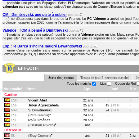
... possède une piste en Espagne. Selon El Desmarque,
Valence
en ferait sa priorité 
valencian
part avec un handicap, puisqu'il ne disputera pas de Coupe d'Europe la saison pr
OM : Dimitrievski, une piste à oublier
pop-up
... n) ne débarquera pas dans le sud de la France. Le
FC Valence
a activé ce jeudi l'o
prolonger jusqu'en juin 2028, comme l'a annoncé la formation espagnole dans un communiqué
Valence : l'OM a pensé à Dimitrievski
pop-up
... 9 matchs en Liga cette saison), dont le contrat à
Valence
expire en juin. Mais, selon F
ne pas aller très loin, car le club espagnol ne compte pas se séparer de son gardien, et se t
Esp. : le Barça s'incline malgré Lewandowski
pop-up
... erme d'une rencontre sans enjeu sur la pelouse de
Valence
(1-3), ce samedi, lor
Lewandowski (61e), qui honorait sa dernière apparition avec le Barça, avait pourtant soigné s
EFFECTIF
Stats des joueurs
Temps de jeu (6 derniers matchs)
I
Tous les matchs
Liga
Coupe du Roi
Nationalité
Nom
Age
Joué
But
Gardien
ESP
Vicent Abril
21 ans
-
-
ESP
Julen Agirrezabala
25 ans
19
(19 tit.)
-
MAC
S. Dimitrievski
32 ans
24
(24 tit.)
-
*
ESP
(Pere García)
24 ans
-
-
ESP
Raúl Jiménez
20 ans
-
-
*
ESP
(Cristian Rivero)
ans
-
-
Défenseur
*
SUI
(Eray Comert)
ans
21
(19 tit.)
2