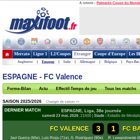
A retenir :
Palmarès Coupe du Mond
OM
PSG
Lyon
Lille
Monaco
Chelsea
Man Utd
Arsenal
Liverpool
ManCity
Ba
+ de clubs
Mercato
Ligue 1
L2/Coupes
Etranger
Coupe d'Europe
Les B
Angleterre
|
Espagne
|
Italie
|
Allemagne
|
Belgique
|
Pays-Bas
ESPAGNE - FC Valence
Forme-Bilan
Actu
Effectif-Temps de jeu
Tous les matchs
SAISON 2025/2026
Changer de saison >>
DERNIER MATCH
ESPAGNE, Liga, 38e journée
samedi 23 mai. 2026
, 21h00 |
Stade :
Estadio de Mestall
3
1
FC VALENCE
FC B
Javi Guerra (66e)
,
Luis Rioja (71e)
,
G. Rodríguez (90e)
R. Lewandowski (