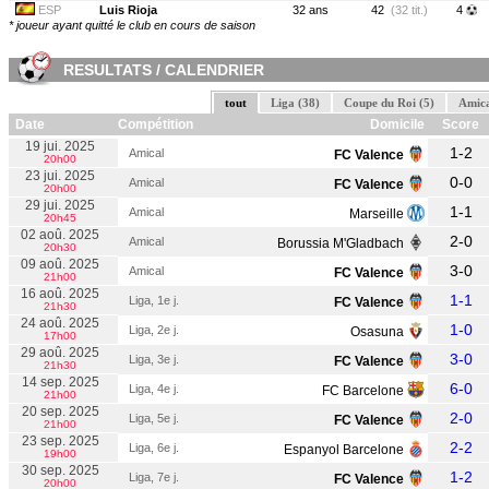
ESP
Luis Rioja
32 ans
42
(32 tit.)
4
* joueur ayant quitté le club en cours de saison
RESULTATS / CALENDRIER
tout
Liga (38)
Coupe du Roi (5)
Amica
Date
Compétition
Domicile
Score
19 jui. 2025
1-2
Amical
FC Valence
20h00
23 jui. 2025
0-0
Amical
FC Valence
20h00
29 jui. 2025
1-1
Amical
Marseille
20h45
02 aoû. 2025
2-0
Amical
Borussia M'Gladbach
20h30
09 aoû. 2025
3-0
Amical
FC Valence
21h00
16 aoû. 2025
1-1
Liga, 1e j.
FC Valence
21h30
24 aoû. 2025
1-0
Liga, 2e j.
Osasuna
17h00
29 aoû. 2025
3-0
Liga, 3e j.
FC Valence
21h30
14 sep. 2025
6-0
Liga, 4e j.
FC Barcelone
21h00
20 sep. 2025
2-0
Liga, 5e j.
FC Valence
21h00
23 sep. 2025
2-2
Liga, 6e j.
Espanyol Barcelone
19h00
30 sep. 2025
1-2
Liga, 7e j.
FC Valence
20h00