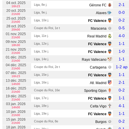
04 oct. 2025
2-1
Liga, 8e j.
Gérone FC
16h15
20 oct. 2025
0-0
Liga, 9e j.
Alaves
21h00
25 oct. 2025
0-2
Liga, 10e j.
FC Valence
21h00
28 oct. 2025
0-5
Coupe du Roi, 1e t
Maracena
20h00
01 nov. 2025
4-0
Liga, 11e j.
Real Madrid
21h00
09 nov. 2025
1-1
Liga, 12e j.
FC Valence
18h30
21 nov. 2025
1-0
Liga, 13e j.
FC Valence
21h00
01 déc. 2025
1-1
Liga, 14e j.
Rayo Vallecano
21h00
04 déc. 2025
1-2 ap
Coupe du Roi, 2e t
Cartagena
21h00
07 déc. 2025
1-1
Liga, 15e j.
FC Valence
16h15
13 déc. 2025
2-1
Liga, 16e j.
Atl. Madrid
14h00
16 déc. 2025
0-2
Coupe du Roi, 16e
Sporting Gijon
21h00
19 déc. 2025
1-1
Liga, 17e j.
FC Valence
21h00
03 jan. 2026
4-1
Liga, 18e j.
Celta Vigo
14h00
10 jan. 2026
1-1
Liga, 19e j.
FC Valence
21h00
15 jan. 2026
0-2
Coupe du Roi, 8e
Burgos
21h00
18 jan. 2026