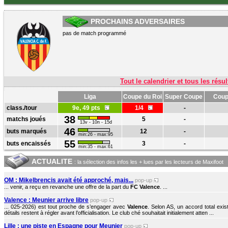
PROCHAINS ADVERSAIRES
pas de match programmé
Tout le calendrier et tous les résul
Liga
Coupe du Roi
Super Coupe
Coup
class./tour
9e, 49 pts
1/4
-
38
matchs joués
5
-
13v - 10n - 15d
46
buts marqués
12
-
min:26 - max:95
55
buts encaissés
3
-
min:35 - max:61
ACTUALITE
: la sélection des infos les + lues par les lecteurs de Maxifoot
OM : Mikelbrencis avait été approché, mais...
pop-up
... venir, a reçu en revanche une offre de la part du
FC Valence
. ...
Valence : Meunier arrive libre
pop-up
... 025-2026) est tout proche de s’engager avec
Valence
. Selon AS, un accord total exis
détails restent à régler avant l’officialisation. Le club ché souhaitait initialement atten ...
Lille : une piste en Espagne pour Meunier
pop-up