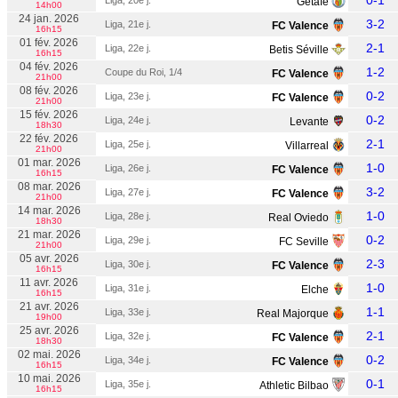
0-1
Liga, 20e j.
Getafe
14h00
24 jan. 2026
3-2
Liga, 21e j.
FC Valence
16h15
01 fév. 2026
2-1
Liga, 22e j.
Betis Séville
16h15
04 fév. 2026
1-2
Coupe du Roi, 1/4
FC Valence
21h00
08 fév. 2026
0-2
Liga, 23e j.
FC Valence
21h00
15 fév. 2026
0-2
Liga, 24e j.
Levante
18h30
22 fév. 2026
2-1
Liga, 25e j.
Villarreal
21h00
01 mar. 2026
1-0
Liga, 26e j.
FC Valence
16h15
08 mar. 2026
3-2
Liga, 27e j.
FC Valence
21h00
14 mar. 2026
1-0
Liga, 28e j.
Real Oviedo
18h30
21 mar. 2026
0-2
Liga, 29e j.
FC Seville
21h00
05 avr. 2026
2-3
Liga, 30e j.
FC Valence
16h15
11 avr. 2026
1-0
Liga, 31e j.
Elche
16h15
21 avr. 2026
1-1
Liga, 33e j.
Real Majorque
19h00
25 avr. 2026
2-1
Liga, 32e j.
FC Valence
18h30
02 mai. 2026
0-2
Liga, 34e j.
FC Valence
16h15
10 mai. 2026
0-1
Liga, 35e j.
Athletic Bilbao
16h15