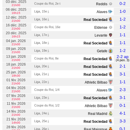
03 déc. 2025
0-2
Coupe du Roi, 2e t
Reddis
21h00
06 déc. 2025
1-0
Liga, 15e j.
Alaves
16h15
12 déc. 2025
1-2
Liga, 16e j.
Real Sociedad
21h00
16 déc. 2025
1-2
Coupe du Roi, 16e
Eldense
21h00
20 déc. 2025
1-1
Liga, 17e j.
Levante
16h15
04 jan. 2026
1-1
Liga, 18e j.
Real Sociedad
21h00
09 jan. 2026
1-2
Liga, 19e j.
Getafe
21h00
2-2 ap
13 jan. 2026
Coupe du Roi, 8e
Real Sociedad
21h00
(4 pen. 3)
18 jan. 2026
2-1
Liga, 20e j.
Real Sociedad
21h00
25 jan. 2026
3-1
Liga, 21e j.
Real Sociedad
18h30
01 fév. 2026
1-1
Liga, 22e j.
Athletic Bilbao
21h00
04 fév. 2026
2-3
Coupe du Roi, 1/4
Alaves
21h00
07 fév. 2026
3-1
Liga, 23e j.
Real Sociedad
21h00
11 fév. 2026
0-1
Coupe du Roi, 1/2
Athletic Bilbao
21h00
14 fév. 2026
4-1
Liga, 24e j.
Real Madrid
21h00
21 fév. 2026
3-3
Liga, 25e j.
Real Sociedad
14h00
28 fév. 2026
0-1
Liga, 26e j.
Real Majorque