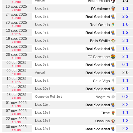
1-1
Amical
Bournemouth
12h00
16 aoû. 2025
1-1
Liga, 1e j.
FC Valence
21h30
24 aoû. 2025
2-2
Liga, 2e j.
Real Sociedad
19h30
30 aoû. 2025
1-0
Liga, 3e j.
Real Oviedo
19h00
13 sep. 2025
1-2
Liga, 4e j.
Real Sociedad
16h15
19 sep. 2025
3-1
Liga, 5e j.
Betis Séville
21h00
24 sep. 2025
1-0
Liga, 6e j.
Real Sociedad
21h30
28 sep. 2025
2-1
Liga, 7e j.
FC Barcelone
18h30
05 oct. 2025
0-1
Liga, 8e j.
Real Sociedad
18h30
09 oct. 2025
2-0
Amical
Real Sociedad
11h00
19 oct. 2025
1-1
Liga, 9e j.
Celta Vigo
16h15
24 oct. 2025
2-1
Liga, 10e j.
Real Sociedad
21h00
28 oct. 2025
0-3
Coupe du Roi, 1e t
Negreira
21h00
01 nov. 2025
3-2
Liga, 11e j.
Real Sociedad
18h30
07 nov. 2025
1-1
Liga, 12e j.
Elche
21h00
22 nov. 2025
1-3
Liga, 13e j.
Osasuna
18h30
30 nov. 2025
2-3
Liga, 14e j.
Real Sociedad
14h00