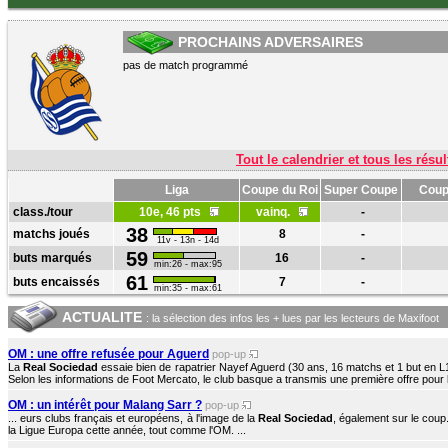
PROCHAINS ADVERSAIRES
pas de match programmé
Tout le calendrier et tous les résul
Liga
Coupe du Roi
Super Coupe
Coup
class./tour
10e, 46 pts
vainq.
-
38
matchs joués
8
-
11v - 13n - 14d
59
buts marqués
16
-
min:26 - max:95
61
buts encaissés
7
-
min:35 - max:61
ACTUALITE
: la sélection des infos les + lues par les lecteurs de Maxifoot
OM : une offre refusée pour Aguerd
pop-up
La
Real Sociedad
essaie bien de rapatrier Nayef Aguerd (30 ans, 16 matchs et 1 but en L
Selon les informations de Foot Mercato, le club basque a transmis une première offre pour l
OM : un intérêt pour Malang Sarr ?
pop-up
... eurs clubs français et européens, à l'image de la
Real Sociedad
, également sur le coup
la Ligue Europa cette année, tout comme l'OM. ...