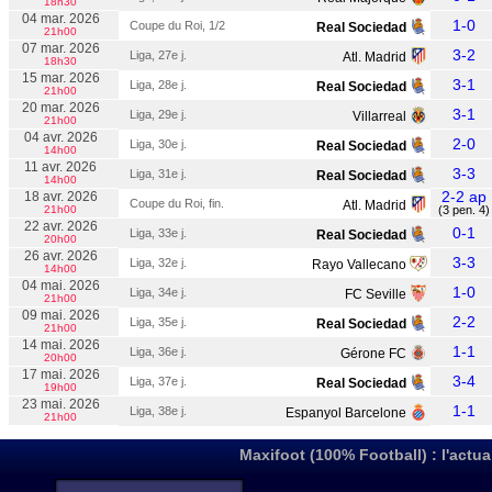
18h30
04 mar. 2026
1-0
Coupe du Roi, 1/2
Real Sociedad
21h00
07 mar. 2026
3-2
Liga, 27e j.
Atl. Madrid
18h30
15 mar. 2026
3-1
Liga, 28e j.
Real Sociedad
21h00
20 mar. 2026
3-1
Liga, 29e j.
Villarreal
21h00
04 avr. 2026
2-0
Liga, 30e j.
Real Sociedad
14h00
11 avr. 2026
3-3
Liga, 31e j.
Real Sociedad
14h00
2-2 ap
18 avr. 2026
Coupe du Roi, fin.
Atl. Madrid
21h00
(3 pen. 4)
22 avr. 2026
0-1
Liga, 33e j.
Real Sociedad
20h00
26 avr. 2026
3-3
Liga, 32e j.
Rayo Vallecano
14h00
04 mai. 2026
1-0
Liga, 34e j.
FC Seville
21h00
09 mai. 2026
2-2
Liga, 35e j.
Real Sociedad
21h00
14 mai. 2026
1-1
Liga, 36e j.
Gérone FC
20h00
17 mai. 2026
3-4
Liga, 37e j.
Real Sociedad
19h00
23 mai. 2026
1-1
Liga, 38e j.
Espanyol Barcelone
21h00
Maxifoot (100% Football) : l'actua