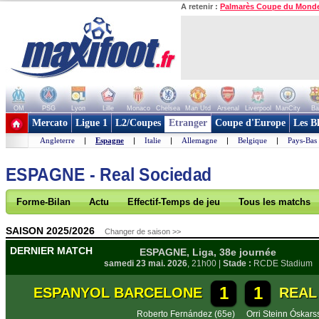
A retenir :
Palmarès Coupe du Mond
OM
PSG
Lyon
Lille
Monaco
Chelsea
Man Utd
Arsenal
Liverpool
ManCity
Ba
+ de clubs
Mercato
Ligue 1
L2/Coupes
Etranger
Coupe d'Europe
Les B
Angleterre
|
Espagne
|
Italie
|
Allemagne
|
Belgique
|
Pays-Bas
ESPAGNE - Real Sociedad
Forme-Bilan
Actu
Effectif-Temps de jeu
Tous les matchs
SAISON 2025/2026
Changer de saison >>
DERNIER MATCH
ESPAGNE, Liga, 38e journée
samedi 23 mai. 2026
, 21h00 |
Stade :
RCDE Stadium
1
1
ESPANYOL BARCELONE
REAL 
Roberto Fernández (65e)
Orri Steinn Óskars