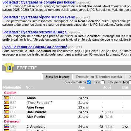
Sociedad : Oyarzabal ne compte pas bouger
pop-up
... e du monde 2026 avec l'Espagne, l'attaquant de la
Real Sociedad
Mikel Oyarzabal (29
saison 2025-2026) fait l'objet de rumeurs persistantes avec le FC Barcelone. Mais de son côté
Sociedad : Oyarzabal répond sur son avenir
pop-up
... de performances intéressantes, l'attaquant de la
Real Sociedad
Mikel Oyarzabal (29
saison) a été annoncé dans le viseur de plusieurs clubs, dont le FC Barcelone. Après avoir 
Sociedad : Oyarzabal refroidit le Barça
pop-up
... ional espagnol ne semble pas pressé de quitter la
Real Sociedad
. Interrogé sur les ru
préféré calmer le jeu. "Je suis concentré sur la victoire. Je suis dans ce que je considère êtr
Lyon : le retour de Caleta-Car confirmé
pop-up
Sans surprise, la
Real Sociedad
ne conservera pas Duje Caleta-Car (29 ans, 27 matchs
espagnol a annoncé le départ du défenseur central prêté par l’Olympique Lyonnais. Pour rap
EFFECTIF
Stats des joueurs
Temps de jeu (6 derniers matchs)
I
Tous les matchs
Liga
Coupe du Roi
Nationalité
Nom
Age
Joué
But
Gardien
ESP
Arana
24 ans
-
-
*
ESP
(Theo Folgado)
21 ans
-
-
ESP
Aitor Fraga
23 ans
-
-
ESP
Unai Marrero
24 ans
7
(7 tit.)
-
ESP
Álex Remiro
31 ans
39
(39 tit.)
-
Défenseur
VEN
J. Aramburu
24 ans
42
(37 tit.)
1