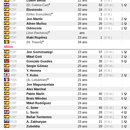
ESP
Luken Beitia
22 ans
3
(2 tit.)
-
*
CRO
(D. Caleta-Car)
29 ans
32
(29 tit.)
1
ESP
Elustondo
32 ans
19
(9 tit.)
-
*
ESP
(Urko González)
25 ans
1
(0 tit.)
-
ESP
Jon Martín
20 ans
31
(31 tit.)
2
ESP
Aihen Muñoz
28 ans
26
(13 tit.)
1
ESP
Odriozola
30 ans
10
(4 tit.)
1
*
ESP
(Jon Pacheco)
ans
-
-
ESP
Iñaki Rupérez
23 ans
1
(0 tit.)
-
*
MAL
(H. Traoré)
34 ans
-
-
Milieu
ESP
Jon Gorrotxategi
23 ans
37
(30 tit.)
1
ESP
Mikel Goti
24 ans
6
(3 tit.)
2
POR
Gonçalo Guedes
29 ans
39
(27 tit.)
9
ESP
Sergio Gómez
25 ans
43
(36 tit.)
-
VEN
Y. Herrera
28 ans
14
(6 tit.)
-
JAP
T. Kubo
25 ans
27
(19 tit.)
2
*
FRA
(A. Lebarbier)
21 ans
-
-
ESP
Jon Magunazelaia
25 ans
-
-
ESP
Alex Marchal
18 ans
-
-
ESP
Pablo Marín
23 ans
40
(18 tit.)
1
ESP
Brais Méndez
29 ans
31
(23 tit.)
6
ESP
Mikel Rodríguez
24 ans
-
-
ESP
C. Soler
29 ans
40
(32 tit.)
4
CRO
L. Sucic
23 ans
28
(13 tit.)
4
ESP
Beñat Turrientes
24 ans
34
(22 tit.)
3
RUS
A. Zakharyan
23 ans
21
(6 tit.)
1
ESP
Zubeldia
29 ans
29
(26 tit.)
1