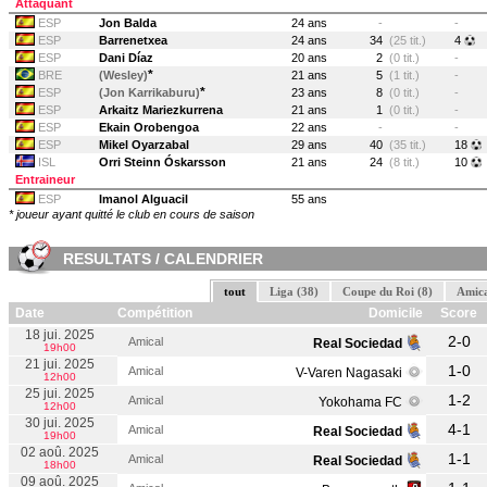
Attaquant
ESP
Jon Balda
24 ans
-
-
ESP
Barrenetxea
24 ans
34
(25 tit.)
4
ESP
Dani Díaz
20 ans
2
(0 tit.)
-
*
BRE
(Wesley)
21 ans
5
(1 tit.)
-
*
ESP
(Jon Karrikaburu)
23 ans
8
(0 tit.)
-
ESP
Arkaitz Mariezkurrena
21 ans
1
(0 tit.)
-
ESP
Ekain Orobengoa
22 ans
-
-
ESP
Mikel Oyarzabal
29 ans
40
(35 tit.)
18
ISL
Orri Steinn Óskarsson
21 ans
24
(8 tit.)
10
Entraineur
ESP
Imanol Alguacil
55 ans
* joueur ayant quitté le club en cours de saison
RESULTATS / CALENDRIER
tout
Liga (38)
Coupe du Roi (8)
Amica
Date
Compétition
Domicile
Score
18 jui. 2025
2-0
Amical
Real Sociedad
19h00
21 jui. 2025
1-0
Amical
V-Varen Nagasaki
12h00
25 jui. 2025
1-2
Amical
Yokohama FC
12h00
30 jui. 2025
4-1
Amical
Real Sociedad
19h00
02 aoû. 2025
1-1
Amical
Real Sociedad
18h00
09 aoû. 2025