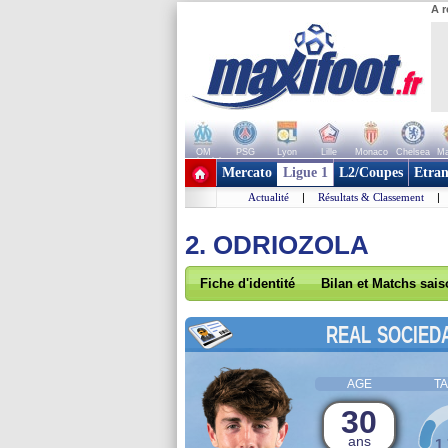
A r
OM
PSG
Lyon
Lille
Monaco
Chelsea
Ma
+ de clubs
Mercato
Ligue 1
L2/Coupes
Etran
Actualité
|
Résultats & Classement
|
2. ODRIOZOLA
Fiche d'identité
Bilan et Matchs sai
REAL SOCIED
AGE
TA
30
ans
1