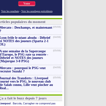
Voter
Voir les resultats
-
Voir les sondages précédents
articles populaires du moment
(05/08)
Mercato : Deschamps, et maintenant
?
(04/08)
Lyon frôle le néant absolu - Débrief
et NOTES des joueurs (Sparta 2-1
OL)
(05/08)
A une semaine de la Supercoupe
d'Europe, le PSG rate sa rentrée -
Débrief et NOTES des joueurs
(Majorque 3-0 PSG)
(04/08)
Mercato : pourquoi le PSG veut
recruter Suzuki ?
(05/08)
Journal des Transferts : Liverpool
tourné vers le PSG, le nouveau club
de Salah connu, Lille veut piocher au
Real...
Ça a fait le buzz depuis 7 jours
Liverpool
: Barcola, Carragher ne comprend pas