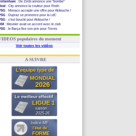
Tottenham
: De Zerbi annonce une "bombe"
Real
: City annonce la couleur pour Rodri
PSG
: Monaco accepte une offre pour Akliouche !
PSG
: Dupraz se prononce pour la LdC
PSG
: c'est bouclé pour Akliouche !
OM
: Meunier avait un accord avec le club
PSG
: le Barça fixe son prix pour Torres
Barça
: Torres souhaite rejoindre le PSG !
FIFA
: Infantino sollicite Trump
VIDEOS populaires du moment
Voir toutes les vidéos
A SUIVRE
L'equipe type de
MONDIAL
2026
Le meilleur effectif
LIGUE 1
saison
2025-26
Indice MF :
l'état de
FORME