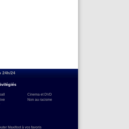
o 24h/24
ivilégiés
ball
Cinema et DVD
Live
Non au racisme
)
outer Maxifoot à vos favoris