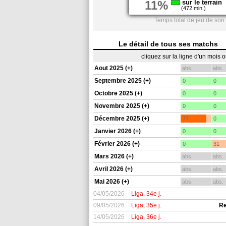
11%
sur le terrain
(472 min.)
Temps total de jeu de son
Le détail de tous ses matchs
cliquez sur la ligne d'un mois 
Aout 2025 (+)
abs.
abs.
Septembre 2025 (+)
0
0
Octobre 2025 (+)
0
0
Novembre 2025 (+)
0
0
Décembre 2025 (+)
77
0
Janvier 2026 (+)
0
0
Février 2026 (+)
0
31
Mars 2026 (+)
abs.
abs.
Avril 2026 (+)
abs.
abs.
Mai 2026 (+)
abs.
abs.
04/05/2026
Liga, 34e j.
09/05/2026
Liga, 35e j.
Re
14/05/2026
Liga, 36e j.