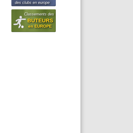
des clubs en europe
Classements des
BUTEURS
en EUROPE