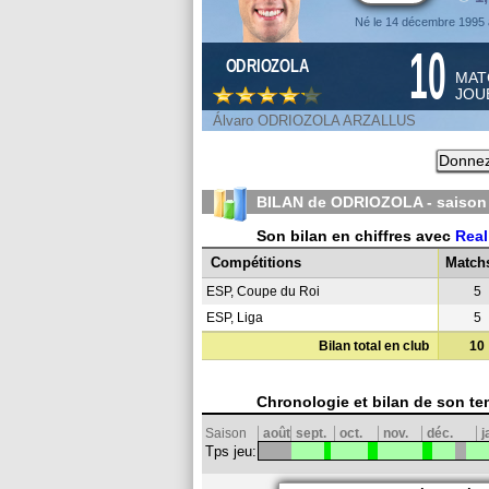
Né le 14 décembre 1995 
10
ODRIOZOLA
MAT
JOU
Álvaro ODRIOZOLA ARZALLUS
Donnez
BILAN de ODRIOZOLA - saiso
Son bilan en chiffres avec
Real
Compétitions
Match
ESP, Coupe du Roi
5
ESP, Liga
5
Bilan total en club
10
Chronologie et bilan de son te
Saison
août
sept.
oct.
nov.
déc.
j
Tps jeu: