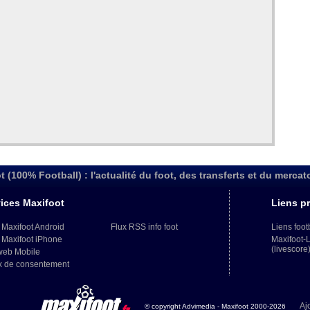
t (100% Football) : l'actualité du foot, des transferts et du mercat
ices Maxifoot
Liens pr
 Maxifoot Android
Flux RSS info foot
Liens foot
 Maxifoot iPhone
Maxifoot-
(livescore
web Mobile
x de consentement
Aj
© copyright Advimedia - Maxifoot 2000-2026