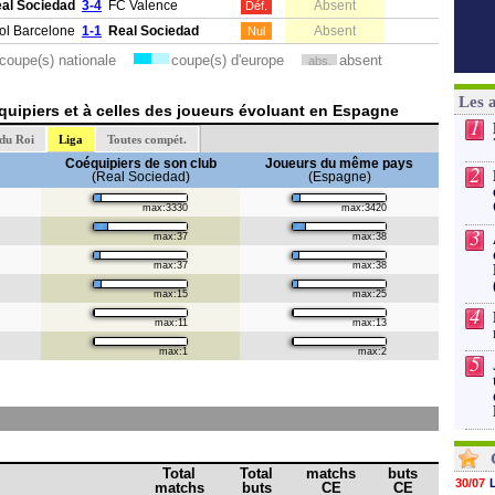
al Sociedad
3-4
FC Valence
Absent
Déf.
ol Barcelone
1-1
Real Sociedad
Absent
Nul
coupe(s) nationale
coupe(s) d'europe
absent
abs.
Les 
uipiers et à celles des joueurs évoluant en Espagne
1
du Roi
Liga
Toutes compét.
Coéquipiers de son club
Joueurs du même pays
2
(Real Sociedad)
(Espagne)
max:3330
max:3420
3
max:37
max:38
max:37
max:38
max:15
max:25
4
max:11
max:13
max:1
max:2
5
Total
Total
matchs
buts
30/07
matchs
buts
CE
CE