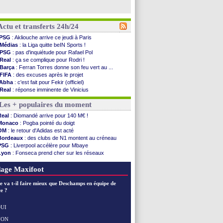
Actu et transferts 24h/24
PSG
: Akliouche arrive ce jeudi à Paris
Médias
: la Liga quitte beIN Sports !
PSG
: pas d'inquiétude pour Rafael Pol
Real
: ça se complique pour Rodri !
Barça
: Ferran Torres donne son feu vert au ...
FIFA
: des excuses après le projet
Abha
: c'est fait pour Fekir (officiel)
Real
: réponse imminente de Vinicius
Arsenal
: Nørgaard transféré à Everton (off.)
Les + populaires du moment
Al-Ahli
: Deschamps a discuté !
PSG
: Luis Enrique satisfait malgré tout
Real
: Diomandé arrive pour 140 M€ !
Monaco
: Pogba pointé du doigt
Monaco
: Pogba pointé du doigt
Rennes
: Zabiri n'est pas fan de la L1
OM
: le retour d'Adidas est acté
Rennes
: une offre de Fulham pour Aït Boudlal
Bordeaux
: des clubs de N1 montent au créneau
VIDEO
: Thomasson et Cresswell réconciliés
PSG
: Liverpool accélère pour Mbaye
Dunkerque
: Nzonzi avait des pistes en L1
Lyon
: Fonseca prend cher sur les réseaux
Lyon
: Mangala sur le départ
Trabzonspor
: une annonce pour Salah !
Amical
: Arsenal s'incline face au Real Betis
EdF
: Infantino complimente Mbappé
age Maxifoot
Amical
: lourde défaite pour le PSG
Man City
: Maresca flou pour Reijnders
e va t-il faire mieux que Deschamps en équipe de
LdC
: Fenerbahçe prend une belle option
e ?
Al-Diriyah
: Mbemba arrive libre (officiel)
Atletico
: le plan d'Alvarez à son retour
UI
Amical
: premier succès pour Brest
NON
Voir les brèves précédentes