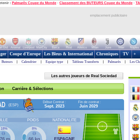
etenir :
Palmarès Coupe du Monde
-
Classement des BUTEURS Coupe du Monde
-
TA
emplacement publicitaire
n Utd
Arsenal
Liverpool
ManCity
Barca
Real
Atletico
Milan
Juve
Inter
Naples
ger
Coupe d'Europe
Les Bleus & International
Chroniques
TV
+
Buteurs
|
Calendrier
|
Equipe type
|
Tableau Transferts
|
Palmarès
|
Les Cl
Les autres joueurs de Real Sociedad
son
Carrière & Sélections
Début Contrat :
Fin de contrat :
AD
(ESP)
Sept. 2023
Juin 2029
ILLE
POIDS
NATIONALITE
18%
8%
,76 m
66 kg
ESPAGNE