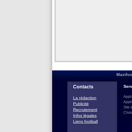
Maxifoo
Serv
Contacts
Appli
La rédaction
Appli
Publicité
Site 
Recrutement
Choi
Infos légales
Liens football