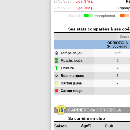
17/05/2026
Liga, 37e j.
Re
23/05/2026
Liga, 38e j.
Espany
légende:
championnat
Ses stats comparées à ses coéq
Coupe 
ODRIOZOLA
(R. Sociedad)
Temps de jeu
235'
Matchs joués
5
T
Titulaire
2
Buts marqués
1
Carton jaune
-
Carton rouge
-
CARRIERE de ODRIOZOLA
Sa carrière en club
(*)
Age
Saison
Club