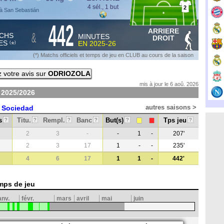
4 sél., 1 but
2
à San Sebastián
442
ARRIERE
&
CHS
MINUTES
DROIT
ES
EN
2025-26
*
(
)
(*) Matchs officiels et temps de jeu en CLUB au cours de la saison
 votre avis sur
ODRIOZOLA
mis à jour le 6 aoû. 2026
n
2025/2026
autres saisons >
 Sociedad
s
Titu.
Rempl.
Banc
But(s)
Tps jeu
?
?
?
?
?
?
2
3
-
-
1
-
207'
2
3
17
1
-
-
235'
4
6
17
1
1
-
442'
mps de jeu
anv.
févr.
mars
avril
mai
juin