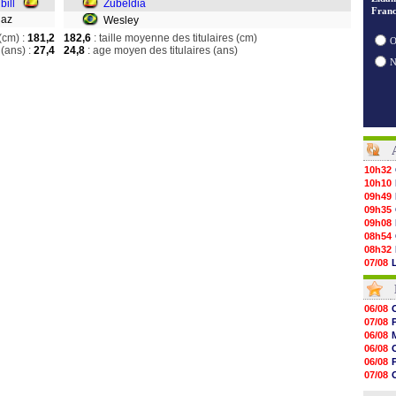
bill
Zubeldia
Franc
Diaz
Wesley
(cm) :
181,2
182,6
: taille moyenne des titulaires (cm)
O
(ans) :
27,4
24,8
: age moyen des titulaires (ans)
10h32
10h10
09h49
09h35
09h08
08h54
08h32
07/08
07/08
07/08
07/08
06/08
07/08
07/08
07/08
06/08
07/08
V
06/08
07/08
06/08
07/08
07/08
07/08
06/08
07/08