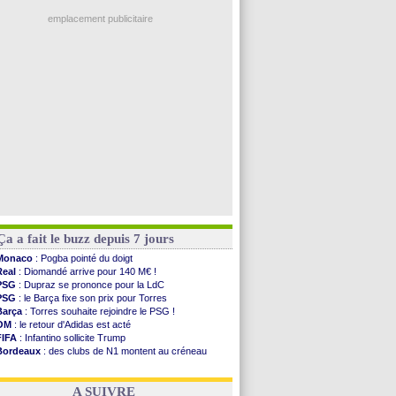
Ouganda
: Owori battu à mort à Kampala
PSG
: 4 retours dans le groupe face à Man Utd ...
emplacement publicitaire
Nice
: Kevin Carlos va partir en Italie
L1
: prison avec sursis requis contre un arbitre
Leganés
: c'est signé pour Luca Zidane (off.)
Atletico
: Ruggeri en route pour Aston Villa
Monaco
: Filipe Luis soutient Biereth
Voir les brèves précédentes
Ça a fait le buzz depuis 7 jours
Monaco
: Pogba pointé du doigt
Real
: Diomandé arrive pour 140 M€ !
PSG
: Dupraz se prononce pour la LdC
PSG
: le Barça fixe son prix pour Torres
Barça
: Torres souhaite rejoindre le PSG !
OM
: le retour d'Adidas est acté
FIFA
: Infantino sollicite Trump
Bordeaux
: des clubs de N1 montent au créneau
Argentine
: quand Medina recadre... sa mère
Real
: le démenti de Leipzig pour Diomandé
A SUIVRE