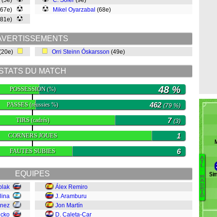
(5e)
C. Soler
(9e)
(67e)
Mikel Oyarzabal
(68e)
(81e)
AVERTISSEMENTS
(20e)
Orri Steinn Óskarsson
(49e)
STATS DU MATCH
48 %
POSSESSION
(%)
PASSES
462
(réussies %)
(79 %)
TIRS
7
(cadrés)
(3)
CORNERS JOUES
1
FAUTES SUBIES
6
A
T
L
.
EQUIPES
Si
M
P
A
D
blak
Álex Remiro
R
J
I
lina
J. Aramburu
D
Ál
énez
Jon Martín
Á
ncko
D. Caleta-Car
L