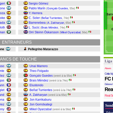
geri
Sergio Gómez
R
L
B
E
A
eone
Pablo Marín
(
Gonçalo Guedes
, 55e)
G
L
W
doza
Y. Herrera
S
G
Barr
O
Z
C
oke
C. Soler
(
Beñat Turrientes
, 74e)
G
I
O
E
mada
Barrenetxea
(
A. Zakharyan
, 65e)
L
D
A
loth
L. Sucic
D
M
(
Brais Méndez
, 74e)
man
Orri Steinn Óskarsson
(
Mikel Oyarzabal
, 56e)
Z
T
ENTRAINEURS
E
M
one
Pellegrino Matarazzo
G
F
ANCS DE TOUCHE
Liga
M
sso
Unai Marrero
Alaves
ente
Theo Folgado
Celta Vi
lez
Gonçalo Guedes
(entré à la 55e)
FC 
gas
Brais Méndez
(entré à la 74e)
Gérone 
ann
Elustondo
Rea
glet
Beñat Turrientes
(entré à la 74e)
and
A. Zakharyan
(entré à la 65e)
Real S
ena
Jon Karrikaburu
arez
Jon Gorrotxategi
Sond
nny
Mikel Oyarzabal
(entré à la 56e)
Zidan