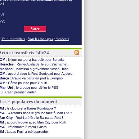
e ?
UI
NON
Voter
Voir les resultats
-
Voir les sondages précédents
Actu et transferts 24h/24
OM
: le jour où tout a basculé pour Benatia
Heracles
: Reine-Adélaïde, le sort s'acharne...
Monaco
: Mawissa a gravement blessé Uche
OM
: accord avec la Real Sociedad pour Aguerd
Barça
: Araujo va partir en prêt à Liverpool
OM
: Côme pousse pour Gouiri
Man Utd
: le groupe pour défier le PSG
L3
: Caen premier leader
OM
: Højbjerg, son agent maintient le suspense
Les + populaires du moment
OM
: Gouiri évoque son avenir
Leipzig
: le transfert d'Asllani tombe à l'eau
OM
: le club prêt à libérer Kondogbia ?
L3
: 1ère utilisation du Football Video Support
PSG
: 4 retours dans le groupe face à Man Utd ?
OM
: Benatia envoie une pique à Longoria
Man City
: Rodri préfère le Barça au Real !
illarreal
: Al-Ahli veut Pape Gueye
OM
: accord trouvé avec Man City pour Rulli
Lyon
: la dernière saison de Fonseca ?
PSG
: l'étonnante rumeur Gusto
OM
: un nouveau prétendant pour Højbjerg
OM
: Lucas Perri a été approché
Brest
: un gardien norvégien en approche ?
OM
: une offre pour Bulka
OM
: McCourt a versé 120 M€ en 2026