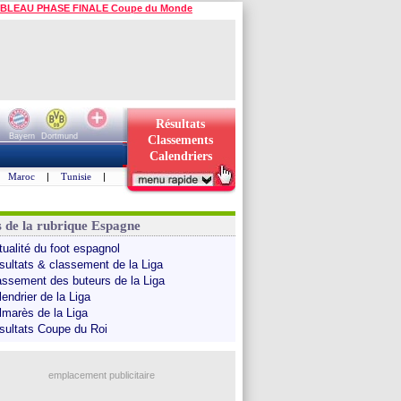
BLEAU PHASE FINALE Coupe du Monde
Résultats
Bayern
Dortmund
Classements
Calendriers
Maroc
|
Tunisie
|
s de la rubrique Espagne
tualité du foot espagnol
sultats & classement de la Liga
assement des buteurs de la Liga
endrier de la Liga
lmarès de la Liga
sultats Coupe du Roi
emplacement publicitaire