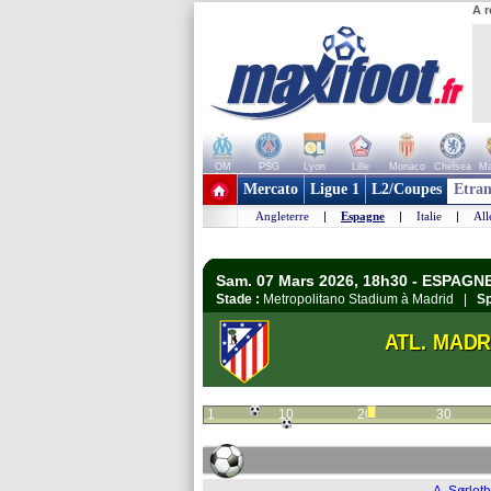
A r
OM
PSG
Lyon
Lille
Monaco
Chelsea
Ma
+ de clubs
Mercato
Ligue 1
L2/Coupes
Etran
Angleterre
|
Espagne
|
Italie
|
Al
Sam. 07 Mars 2026, 18h30 - ESPAGNE
Stade :
Metropolitano Stadium à Madrid |
Sp
ATL. MADR
1
10
20
30