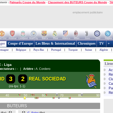
etenir :
Palmarès Coupe du Monde
-
Classement des BUTEURS Coupe du Monde
-
TA
emplacement publicitaire
n Utd
Arsenal
Liverpool
ManCity
Barca
Real
Atletico
Milan
Juve
Inter
Naples
ger
Coupe d'Europe
Les Bleus & International
Chroniques
TV
+
lemagne
|
Belgique
|
Pays-Bas
|
Portugal
|
Turquie
|
Suisse
|
Algérie
|
Lien
 - Liga
ectateurs :
- |
Arbitre :
A. Cordero
Ac
Ré
3
2
ID
REAL SOCIEDAD
Cl
Cal
(mi-tps: 1-1)
Pa
Ré
40
50
60
70
80
90
BUTEURS