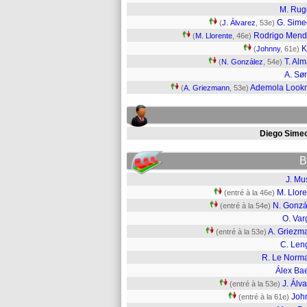
M. Rug
G. Sim
(
J. Álvarez
, 53e)
Rodrigo Men
(
M. Llorente
, 46e)
K
(
Johnny
, 61e)
T. Al
(
N. González
, 54e)
A. Sør
Ademola Look
(
A. Griezmann
, 53e)
Diego Sime
B
J. Mu
M. Llor
(entré à la 46e)
N. Gonzá
(entré à la 54e)
O. Var
A. Griezm
(entré à la 53e)
C. Len
R. Le Norm
Álex Ba
J. Álv
(entré à la 53e)
Joh
(entré à la 61e)