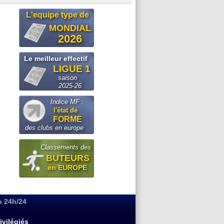
L'equipe type de
MONDIAL
2026
Le meilleur effectif
LIGUE 1
saison
2025-26
Indice MF :
l'état de
FORME
des clubs en europe
Classements des
BUTEURS
en EUROPE
o 24h/24
ivilégiés