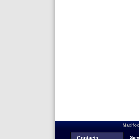
Maxifoo
Serv
Contacts