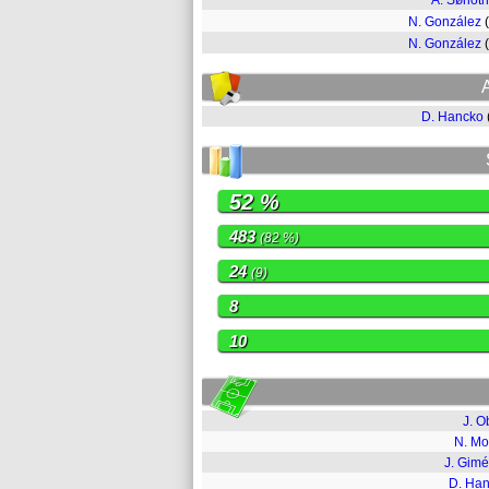
A. Sørloth
N. González
N. González
D. Hancko
52 %
483
(82 %)
24
(9)
8
10
J. O
N. Mo
J. Gim
D. Ha