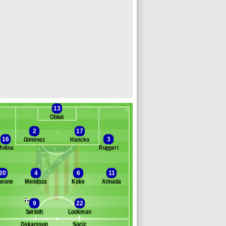
13
Oblak
2
17
16
3
Giménez
Hancko
Molina
Ruggeri
Banc des remplaçants
Atl. Madrid
20
4
6
11
meone
Mendoza
Koke
Almada
ubill Pagès
ohnny
9
22
varez
Sørloth
Lookman
lex Baena
Óskarsson
Sucic
e Normand