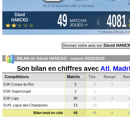
5
Né le 13 décembre 1997 à Prievidza
49
4081
Dávid
&
HANCKO
MATCHS
JOUES
*
(
)
(*) Matchs officiels e
Donnez votre avis sur
Dávid HANC
BILAN de Dávid HANCKO - saison
2025/2026
Son bilan en chiffres avec
Atl. Madr
Compétitions
Matchs
Titu.
Rempl.
Ban
?
?
?
ESP, Coupe du Roi
5
4
1
-
ESP, Supercoupe
1
1
-
-
ESP, Liga
30
27
3
EUR, Ligue des Champions
13
13
-
Bilan total en club
49
45
4