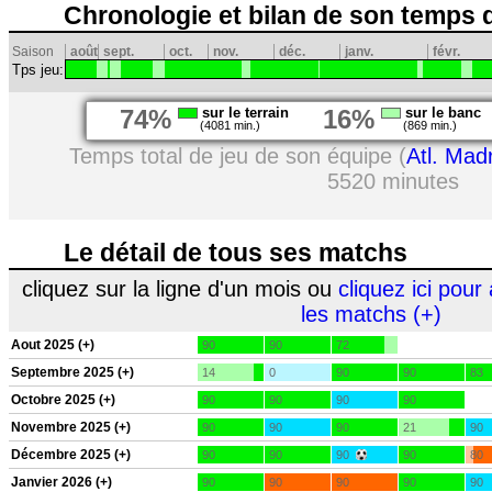
Chronologie et bilan de son temps 
Saison
août
sept.
oct.
nov.
déc.
janv.
févr.
Tps jeu:
74%
sur le terrain
16%
sur le banc
(4081 min.)
(869 min.)
Temps total de jeu de son équipe (
Atl. Mad
5520 minutes
Le détail de tous ses matchs
cliquez sur la ligne d'un mois ou
cliquez ici pour 
les matchs (+)
Aout 2025 (+)
90
90
72
Septembre 2025 (+)
14
0
90
90
83
Octobre 2025 (+)
90
90
90
90
Novembre 2025 (+)
90
90
90
21
90
Décembre 2025 (+)
90
90
90
90
80
Janvier 2026 (+)
90
90
90
90
90