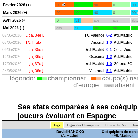
Février 2026 (+)
90
90
90
0
90
Mars 2026 (+)
90
90
90
0
90
Avril 2026 (+)
0
31
abs.
abs.
abs.
Mai 2026 (+)
abs.
90
90
90
90
02/05/2026
Liga, 34e j.
FC Valence
0-2
Atl. Madrid
05/05/2026
1/2 finale
Arsenal
1-0
Atl. Madrid
09/05/2026
Liga, 35e j.
Atl. Madrid
0-1
Celta Vigo
12/05/2026
Liga, 36e j.
Osasuna
1-2
Atl. Madrid
17/05/2026
Liga, 37e j.
Atl. Madrid
1-0
Gérone FC
24/05/2026
Liga, 38e j.
Villarreal
5-1
Atl. Madrid
légende:
championnat
coupe(s) na
d'europe
absent
abs.
Ses stats comparées à ses coéquipi
joueurs évoluant en Espagne
Liga
Ligue des Champions
Coupe du Roi
Tou
Dávid HANCKO
Coéquipiers de son 
(A. Madrid)
(Atl. Madrid)