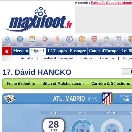
A retenir :
Palmarès Coupe du Mond
OM
PSG
Lyon
Lille
Monaco
Chelsea
Man Utd
Arsenal
Liverpool
ManCity
Ba
+ de clubs
Mercato
Ligue 1
L2/Coupes
Etranger
Coupe d'Europe
Les B
Actualité
|
Résultats & Classement
|
Buteurs
|
Calendrier
|
Equipe
17. Dávid HANCKO
Fiche d'identité
Bilan et Matchs saison
Carrière & Sélections
Début Co
ATL. MADRID
(ESP)
Juil.
AGE
TAILLE
POIDS
N
28
76%
ans
1,88 m
? kg
S