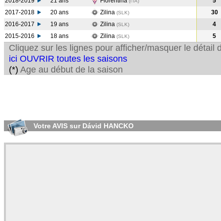
2018-2019
21 ans
Fiorentina
5
(ITA
)
2017-2018
20 ans
Zilina
30
(SLK
)
2016-2017
19 ans
Zilina
4
(SLK
)
2015-2016
18 ans
Zilina
5
(SLK
)
Cliquez sur les lignes pour afficher/masquer le détai
ici OUVRIR toutes les saisons
(*)
Age au début de la saison
Votre AVIS sur Dávid HANCKO