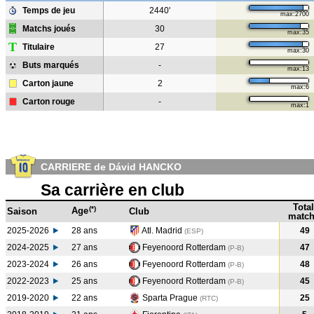
Temps de jeu
2440'
max:2700
Matchs joués
30
max:35
T
Titulaire
27
max:30
Buts marqués
-
max:13
Carton jaune
2
max:6
Carton rouge
-
max:1
CARRIERE de Dávid HANCKO
Sa carrière en club
Total
(*)
Age
Saison
Club
match
2025-2026
28 ans
Atl. Madrid
49
(ESP)
2024-2025
27 ans
Feyenoord Rotterdam
47
(P-B
)
2023-2024
26 ans
Feyenoord Rotterdam
48
(P-B
)
2022-2023
25 ans
Feyenoord Rotterdam
45
(P-B
)
2019-2020
22 ans
Sparta Prague
25
(RTC
)