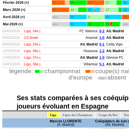
Février 2026 (+)
67
90
90
27
90
Mars 2026 (+)
90
44
69
17
90
Avril 2026 (+)
abs.
90
0
90
99
Mai 2026 (+)
abs.
90
90
79
abs.
02/05/2026
Liga, 34e j.
FC Valence
0-2
Atl. Madrid
05/05/2026
1/2 finale
Arsenal
1-0
Atl. Madrid
09/05/2026
Liga, 35e j.
Atl. Madrid
0-1
Celta Vigo
12/05/2026
Liga, 36e j.
Osasuna
1-2
Atl. Madrid
17/05/2026
Liga, 37e j.
Atl. Madrid
1-0
Gérone FC
24/05/2026
Liga, 38e j.
Villarreal
5-1
Atl. Madrid
légende:
championnat
coupe(s) na
d'europe
absent
abs.
Ses stats comparées à ses coéquipi
joueurs évoluant en Espagne
Liga
Ligue des Champions
Coupe du Roi
Tou
Marcos LLORENTE
Coéquipiers de son 
(A. Madrid)
(Atl. Madrid)