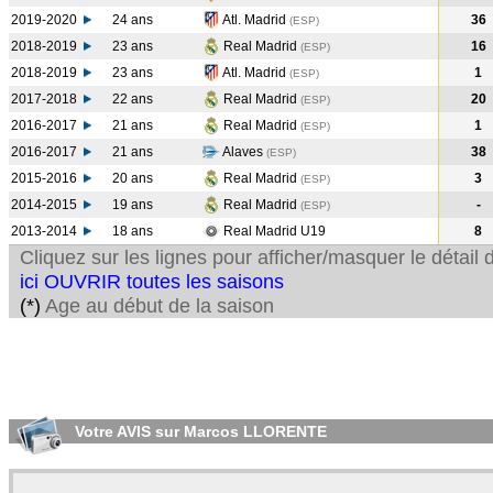
2019-2020
24 ans
Atl. Madrid
36
(ESP
)
2018-2019
23 ans
Real Madrid
16
(ESP
)
2018-2019
23 ans
Atl. Madrid
1
(ESP
)
2017-2018
22 ans
Real Madrid
20
(ESP
)
2016-2017
21 ans
Real Madrid
1
(ESP
)
2016-2017
21 ans
Alaves
38
(ESP
)
2015-2016
20 ans
Real Madrid
3
(ESP
)
2014-2015
19 ans
Real Madrid
-
(ESP
)
2013-2014
18 ans
Real Madrid U19
8
Cliquez sur les lignes pour afficher/masquer le détai
ici OUVRIR toutes les saisons
(*)
Age au début de la saison
Votre AVIS sur Marcos LLORENTE