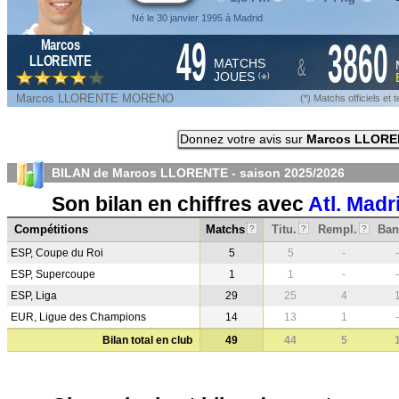
Né le 30 janvier 1995 à Madrid
49
3860
Marcos
&
LLORENTE
MATCHS
JOUES
*
(
)
Marcos LLORENTE MORENO
(*) Matchs officiels e
Donnez votre avis sur
Marcos LLORE
BILAN de Marcos LLORENTE - saison
2025/2026
Son bilan en chiffres avec
Atl. Madr
Compétitions
Matchs
Titu.
Rempl.
Ban
?
?
?
ESP, Coupe du Roi
5
5
-
-
ESP, Supercoupe
1
1
-
-
ESP, Liga
29
25
4
EUR, Ligue des Champions
14
13
1
-
Bilan total en club
49
44
5