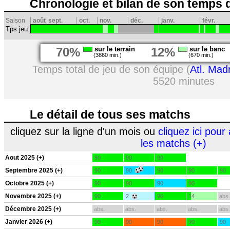
Chronologie et bilan de son temps 
Saison
août
sept.
oct.
nov.
déc.
janv.
févr.
Tps jeu:
70%
sur le terrain
12%
sur le banc
(3860 min.)
(670 min.)
Temps total de jeu de son équipe (
Atl. Mad
5520 minutes
Le détail de tous ses matchs
cliquez sur la ligne d'un mois ou
cliquez ici pour 
les matchs (+)
Aout 2025 (+)
90
90
90
Septembre 2025 (+)
90
90
90
90
90
Octobre 2025 (+)
90
90
90
90
Novembre 2025 (+)
90
2
90
14
abs.
Décembre 2025 (+)
abs.
abs.
abs.
abs.
abs.
Janvier 2026 (+)
90
90
90
90
90