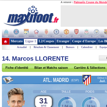
A retenir :
Palmarès Coupe du Mond
OM
PSG
Lyon
Lille
Monaco
Chelsea
Man Utd
Arsenal
Liverpool
ManCity
Ba
+ de clubs
Mercato
Ligue 1
L2/Coupes
Etranger
Coupe d'Europe
Les B
Actualité
|
Résultats & Classement
|
Buteurs
|
Calendrier
|
Equipe
14. Marcos LLORENTE
Fiche d'identité
Bilan et Matchs saison
Carrière & Sélections
Début Co
ATL. MADRID
(ESP)
Juil.
AGE
TAILLE
POIDS
N
31
52%
47%
ans
1,84 m
74 kg