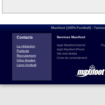
Maxifoot (100% Football) : l'actua
Services Maxifoot
Contacts
Appli Maxifoot Android
Flu
La rédaction
Appli Maxifoot iPhone
Publicité
Site web Mobile
Recrutement
Choix de consentement
Infos légales
Liens football