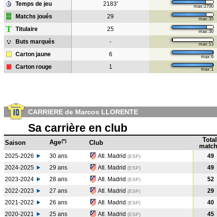
Temps de jeu
2183'
max:2700
Matchs joués
29
max:35
T
Titulaire
25
max:30
Buts marqués
-
max:13
Carton jaune
6
max:6
Carton rouge
1
max:1
CARRIERE de Marcos LLORENTE
Sa carrière en club
Total
(*)
Age
Saison
Club
match
2025-2026
30 ans
Atl. Madrid
49
(ESP)
2024-2025
29 ans
Atl. Madrid
49
(ESP
)
2023-2024
28 ans
Atl. Madrid
52
(ESP
)
2022-2023
27 ans
Atl. Madrid
29
(ESP
)
2021-2022
26 ans
Atl. Madrid
40
(ESP
)
2020-2021
25 ans
Atl. Madrid
45
(ESP
)