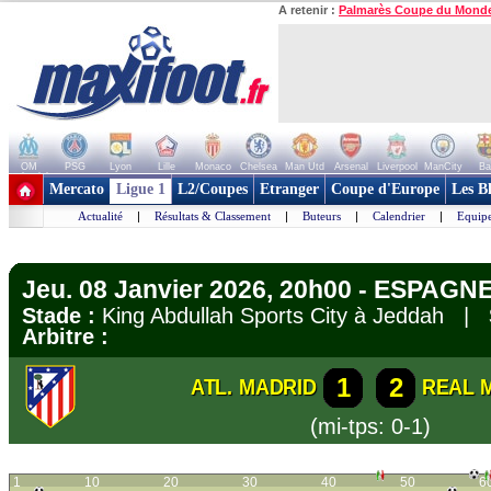
A retenir :
Palmarès Coupe du Mond
OM
PSG
Lyon
Lille
Monaco
Chelsea
Man Utd
Arsenal
Liverpool
ManCity
Ba
+ de clubs
Mercato
Ligue 1
L2/Coupes
Etranger
Coupe d'Europe
Les B
Actualité
|
Résultats & Classement
|
Buteurs
|
Calendrier
|
Equipe
Jeu. 08 Janvier 2026, 20h00 - ESPAGN
Stade :
King Abdullah Sports City à Jeddah |
Arbitre :
1
2
ATL. MADRID
REAL 
(mi-tps: 0-1)
1
10
20
30
40
50
6