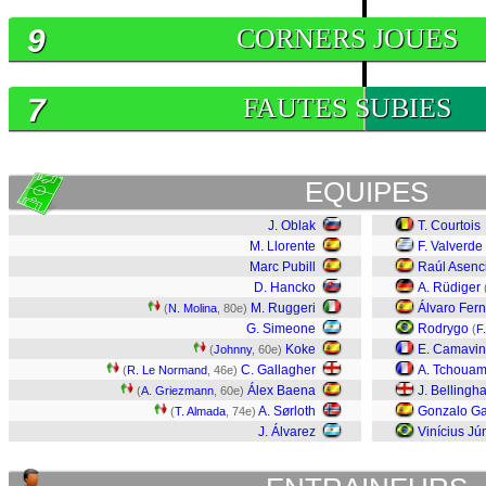
9
CORNERS JOUES
7
FAUTES SUBIES
EQUIPES
J. Oblak
T. Courtois
M. Llorente
F. Valverde
Marc Pubill
Raúl Asenc
D. Hancko
A. Rüdiger
M. Ruggeri
Álvaro Fer
(
N. Molina
, 80e)
G. Simeone
Rodrygo
(
F
Koke
E. Camavi
(
Johnny
, 60e)
C. Gallagher
A. Tchouam
(
R. Le Normand
, 46e)
Álex Baena
J. Bellingh
(
A. Griezmann
, 60e)
A. Sørloth
Gonzalo Ga
(
T. Almada
, 74e)
J. Álvarez
Vinícius Jú