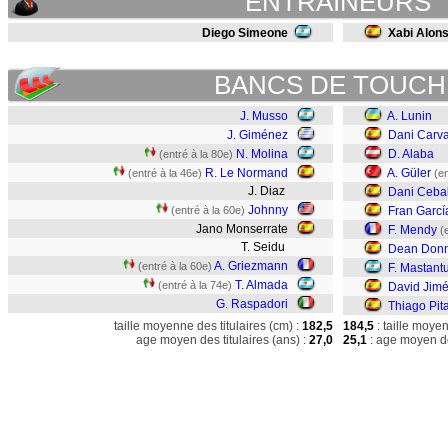
ENTRAINEURS
Diego Simeone
Xabi Alon
BANCS DE TOUCH
J. Musso
A. Lunin
J. Giménez
Dani Carva
N. Molina
D. Alaba
(entré à la 80e)
R. Le Normand
A. Güler
(entré à la 46e)
(en
J. Diaz
Dani Cebal
Johnny
(entré à la 60e)
Fran Garcí
Jano Monserrate
F. Mendy
(
T. Seidu
Dean Donn
A. Griezmann
(entré à la 60e)
F. Mastant
T. Almada
(entré à la 74e)
David Jim
G. Raspadori
Thiago Pit
taille moyenne des titulaires (cm) :
182,5
184,5
: taille moye
age moyen des titulaires (ans) :
27,0
25,1
: age moyen de