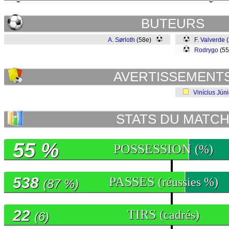
BUTEURS
A. Sørloth
(58e)
F. Valverde
(
Rodrygo
(5
AVERTISSEMENT
Vinícius Júni
STATS DU MATC
55 %
POSSESSION
(%)
538
PASSES
(réussies %)
(87 %)
22
TIRS
(cadrés)
(6)