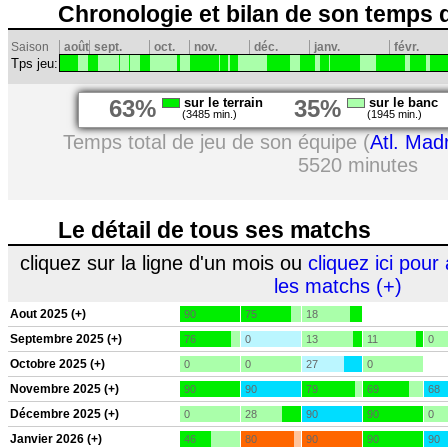
Chronologie et bilan de son temps 
Saison
août
sept.
oct.
nov.
déc.
janv.
févr.
Tps jeu:
63%
sur le terrain
35%
sur le banc
(3485 min.)
(1945 min.)
Temps total de jeu de son équipe (
Atl. Mad
5520 minutes
Le détail de tous ses matchs
cliquez sur la ligne d'un mois ou
cliquez ici pour 
les matchs (+)
Aout 2025 (+)
90
75
18
Septembre 2025 (+)
76
0
13
11
0
Octobre 2025 (+)
0
0
27
0
Novembre 2025 (+)
90
90
79
69
68
Décembre 2025 (+)
0
28
90
90
0
Janvier 2026 (+)
46
80
90
90
90