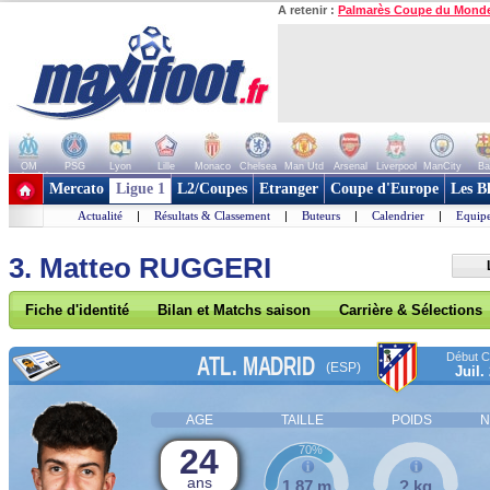
A retenir :
Palmarès Coupe du Mond
OM
PSG
Lyon
Lille
Monaco
Chelsea
Man Utd
Arsenal
Liverpool
ManCity
Ba
+ de clubs
Mercato
Ligue 1
L2/Coupes
Etranger
Coupe d'Europe
Les B
Actualité
|
Résultats & Classement
|
Buteurs
|
Calendrier
|
Equipe
3. Matteo RUGGERI
Fiche d'identité
Bilan et Matchs saison
Carrière & Sélections
Début Co
ATL. MADRID
(ESP)
Juil.
AGE
TAILLE
POIDS
N
24
70%
ans
1,87 m
? kg