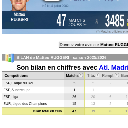
Né le 11 juillet 2002
47
3485
Matteo
&
RUGGERI
MATCHS
JOUES
*
(
)
(*) Matchs officiels e
Donnez votre avis sur
Matteo RUGG
BILAN de Matteo RUGGERI - saison
2025/2026
Son bilan en chiffres avec
Atl. Madr
Compétitions
Matchs
Titu.
Rempl.
Ban
?
?
?
ESP, Coupe du Roi
5
5
-
ESP, Supercoupe
1
1
-
-
ESP, Liga
26
20
6
1
EUR, Ligue des Champions
15
13
2
Bilan total en club
47
39
8
1