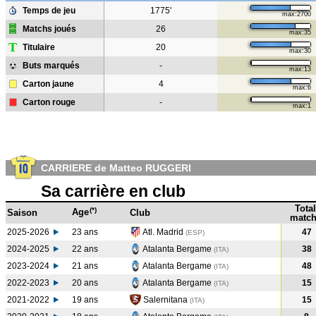
Temps de jeu
1775'
max:2700
Matchs joués
26
max:35
T
Titulaire
20
max:30
Buts marqués
-
max:13
Carton jaune
4
max:6
Carton rouge
-
max:1
CARRIERE de Matteo RUGGERI
Sa carrière en club
Total
(*)
Age
Saison
Club
match
2025-2026
23 ans
Atl. Madrid
47
(ESP)
2024-2025
22 ans
Atalanta Bergame
38
(ITA
)
2023-2024
21 ans
Atalanta Bergame
48
(ITA
)
2022-2023
20 ans
Atalanta Bergame
15
(ITA
)
2021-2022
19 ans
Salernitana
15
(ITA
)