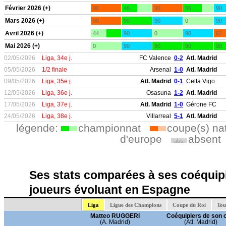
Février 2026 (+)
90
46
90
56
90
Mars 2026 (+)
90
90
90
0
90
Avril 2026 (+)
44
90
0
90
62
Mai 2026 (+)
0
90
90
90
90
02/05/2026
Liga, 34e j.
FC Valence
0-2
Atl. Madrid
05/05/2026
1/2 finale
Arsenal
1-0
Atl. Madrid
09/05/2026
Liga, 35e j.
Atl. Madrid
0-1
Celta Vigo
12/05/2026
Liga, 36e j.
Osasuna
1-2
Atl. Madrid
17/05/2026
Liga, 37e j.
Atl. Madrid
1-0
Gérone FC
24/05/2026
Liga, 38e j.
Villarreal
5-1
Atl. Madrid
légende:
championnat
coupe(s) na
d'europe
absent
abs.
Ses stats comparées à ses coéquipi
joueurs évoluant en Espagne
Liga
Ligue des Champions
Coupe du Roi
Tou
Matteo RUGGERI
Coéquipiers de son 
(A. Madrid)
(Atl. Madrid)