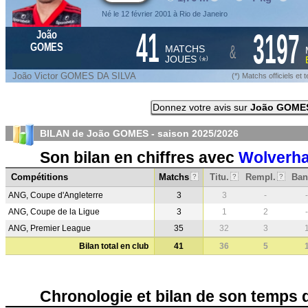
Né le 12 février 2001 à Rio de Janeiro
41
3197
João
&
GOMES
MATCHS
JOUES
*
(
)
João Victor GOMES DA SILVA
(*) Matchs officiels e
Donnez votre avis sur
João GOME
BILAN de João GOMES - saison
2025/2026
Son bilan en chiffres avec
Wolverh
Compétitions
Matchs
Titu.
Rempl.
Ban
?
?
?
ANG, Coupe d'Angleterre
3
3
-
-
ANG, Coupe de la Ligue
3
1
2
-
ANG, Premier League
35
32
3
Bilan total en club
41
36
5
Chronologie et bilan de son temps 