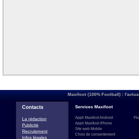
Maxifoot (100% Football) : l'actua
Services Maxifoot
Contacts
Appli Maxifoot Android
Flu
La rédaction
Appli Maxifoot iPhone
Publicité
Site web Mobile
Recrutement
Choix de consentement
Infos légales