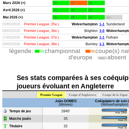
Mars 2026 (+)
90
90
90
Avril 2026 (+)
90
90
90
Mai 2026 (+)
90
89
90
abs.
02/05/2026
Premier League, 35e j.
Wolverhampton
1-1
Sunderland
09/05/2026
Premier League, 36e j.
Brighton
3-0
Wolverhampt
17/05/2026
Premier League, 37e j.
Wolverhampton
1-1
Fulham
24/05/2026
Premier League, 38e j.
Burnley
1-1
Wolverhampt
légende:
championnat
coupe(s) na
d'europe
absent
abs.
Ses stats comparées à ses coéquipi
joueurs évoluant en Angleterre
Premier League
Coupe d'Angleterre
Coupe de la Ligue
João GOMES
Coéquipiers de son 
(Wolves)
(Wolverhampton)
Temps de jeu
2840'
max:2840
Matchs joués
35
max:35
T
Titulaire
32
max:32