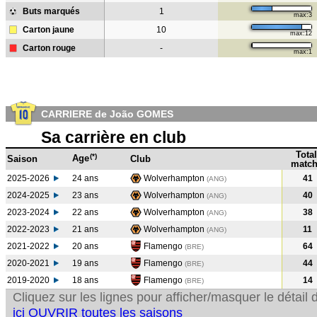
Buts marqués
1
max:3
Carton jaune
10
max:12
Carton rouge
-
max:1
CARRIERE de João GOMES
Sa carrière en club
Total
(*)
Age
Saison
Club
match
2025-2026
24 ans
Wolverhampton
41
(ANG)
2024-2025
23 ans
Wolverhampton
40
(ANG
)
2023-2024
22 ans
Wolverhampton
38
(ANG
)
2022-2023
21 ans
Wolverhampton
11
(ANG
)
2021-2022
20 ans
Flamengo
64
(BRE
)
2020-2021
19 ans
Flamengo
44
(BRE
)
2019-2020
18 ans
Flamengo
14
(BRE
)
Cliquez sur les lignes pour afficher/masquer le détai
ici OUVRIR toutes les saisons