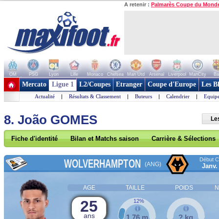
A retenir :
Palmarès Coupe du Mond
OM
PSG
Lyon
Lille
Monaco
Chelsea
Man Utd
Arsenal
Liverpool
ManCity
Ba
+ de clubs
Mercato
Ligue 1
L2/Coupes
Etranger
Coupe d'Europe
Les B
Actualité
|
Résultats & Classement
|
Buteurs
|
Calendrier
|
Equipe
8. João GOMES
Le
Fiche d'identité
Bilan et Matchs saison
Carrière & Sélections
Début Co
WOLVERHAMPTON
(ANG)
Janv.
AGE
TAILLE
POIDS
N
25
12%
ans
1,76 m
? kg