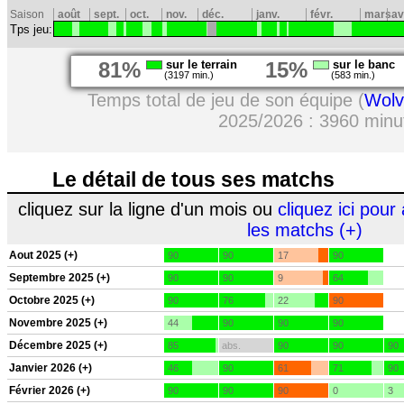
Saison
août
sept.
oct.
nov.
déc.
janv.
févr.
mars
av
Tps jeu:
81%
sur le terrain
15%
sur le banc
(3197 min.)
(583 min.)
Temps total de jeu de son équipe (
Wolv
2025/2026 : 3960 minu
Le détail de tous ses matchs
cliquez sur la ligne d'un mois ou
cliquez ici pour 
les matchs (+)
Aout 2025 (+)
90
90
17
90
Septembre 2025 (+)
90
90
9
64
Octobre 2025 (+)
90
76
22
90
Novembre 2025 (+)
44
90
90
90
Décembre 2025 (+)
85
abs.
90
90
90
Janvier 2026 (+)
46
90
61
71
90
Février 2026 (+)
90
90
90
0
3