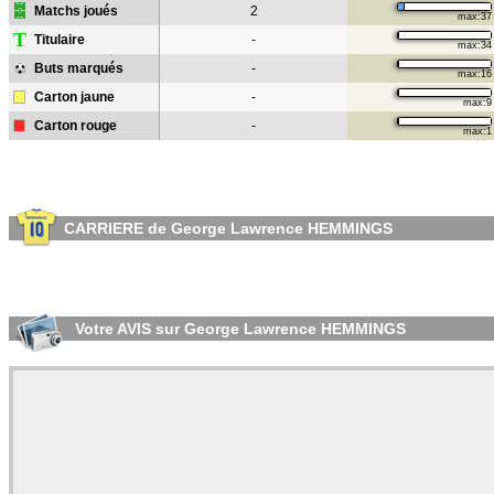
Matchs joués
2
max:37
T
Titulaire
-
max:34
Buts marqués
-
max:16
Carton jaune
-
max:9
Carton rouge
-
max:1
CARRIERE de George Lawrence HEMMINGS
Votre AVIS sur George Lawrence HEMMINGS