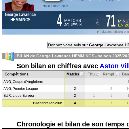
Né le 4 mars 2007
4
71
George Lawrence
&
HEMMINGS
MATCHS
MINU
JOUES
EN
2
*
(
)
(*) Matchs officiels e
Donnez votre avis sur
George Lawrence 
BILAN de George Lawrence HEMMINGS - saison
2025/20
Son bilan en chiffres avec
Aston Vil
Compétitions
Matchs
Titu.
Rempl.
Ban
?
?
?
ANG, Coupe d'Angleterre
-
-
-
ANG, Premier League
2
-
2
1
EUR, Ligue Europa
2
1
1
Bilan total en club
4
1
3
1
Chronologie et bilan de son temps 