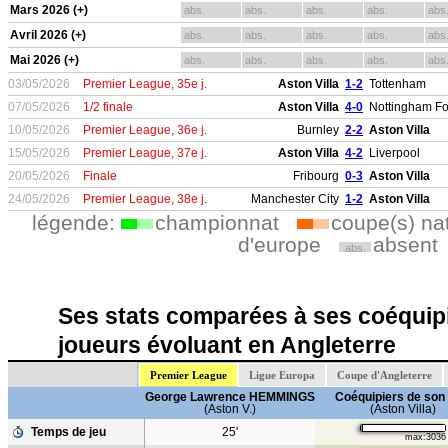
Mars 2026 (+)
abs.
abs.
abs.
abs.
abs
Avril 2026 (+)
abs.
abs.
abs.
abs.
abs
Mai 2026 (+)
abs.
abs.
abs.
abs.
abs
03/05/2026
Premier League, 35e j.
Aston Villa
1-2
Tottenham
07/05/2026
1/2 finale
Aston Villa
4-0
Nottingham Fo
10/05/2026
Premier League, 36e j.
Burnley
2-2
Aston Villa
15/05/2026
Premier League, 37e j.
Aston Villa
4-2
Liverpool
20/05/2026
Finale
Fribourg
0-3
Aston Villa
24/05/2026
Premier League, 38e j.
Manchester City
1-2
Aston Villa
légende:
championnat
coupe(s) na
d'europe
absent
abs.
Ses stats comparées à ses coéquipi
joueurs évoluant en Angleterre
Premier League
Ligue Europa
Coupe d'Angleterre
George Lawrence HEMMINGS
Coéquipiers de son 
(Aston V.)
(Aston Villa)
Temps de jeu
25'
max:3036