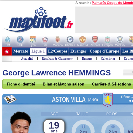
A retenir :
Palmarès Coupe du Mond
OM
PSG
Lyon
Lille
Monaco
Chelsea
Man Utd
Arsenal
Liverpool
ManCity
Ba
+ de clubs
Mercato
Ligue 1
L2/Coupes
Etranger
Coupe d'Europe
Les B
Actualité
|
Résultats & Classement
|
Buteurs
|
Calendrier
|
Equipe
George Lawrence HEMMINGS
Fiche d'identité
Bilan et Matchs saison
Carrière & Sélections
Début Co
ASTON VILLA
(ANG)
n.
AGE
TAILLE
POIDS
N
19
ans
? m
? kg
A