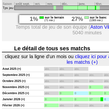
Saison
août
sept.
oct.
nov.
déc.
janv.
févr.
Tps jeu:
1%
sur le terrain
27%
sur le banc
(71 min.)
(1369 min.)
Temps total de jeu de son équipe (
Aston Vil
5040 minutes
Le détail de tous ses matchs
cliquez sur la ligne d'un mois ou
cliquez ici pour 
les matchs (+)
Aout 2025 (+)
abs.
abs.
abs.
Septembre 2025 (+)
abs.
abs.
abs.
abs.
abs
Octobre 2025 (+)
abs.
abs.
abs.
abs.
abs
Novembre 2025 (+)
abs.
abs.
abs.
0
abs
Décembre 2025 (+)
abs.
0
0
0
0
Janvier 2026 (+)
0
0
0
17
0
Février 2026 (+)
0
abs.
abs.
abs.
abs