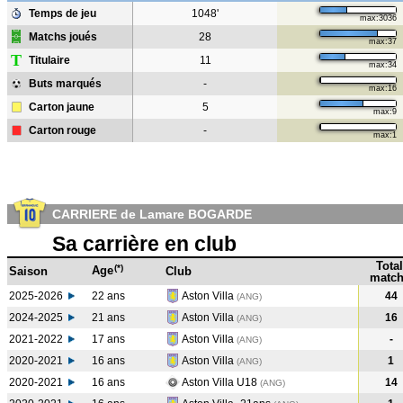
Temps de jeu
1048'
max:3036
Matchs joués
28
max:37
T
Titulaire
11
max:34
Buts marqués
-
max:16
Carton jaune
5
max:9
Carton rouge
-
max:1
CARRIERE de Lamare BOGARDE
Sa carrière en club
Total
(*)
Age
Saison
Club
match
2025-2026
22 ans
Aston Villa
44
(ANG)
2024-2025
21 ans
Aston Villa
16
(ANG
)
2021-2022
17 ans
Aston Villa
-
(ANG
)
2020-2021
16 ans
Aston Villa
1
(ANG
)
2020-2021
16 ans
Aston Villa U18
14
(ANG
)