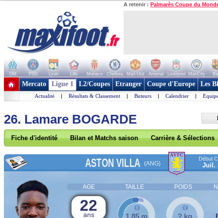
A retenir :
Palmarès Coupe du Mond
OM
PSG
Lyon
Lille
Monaco
Chelsea
Man Utd
Arsenal
Liverpool
ManCity
Ba
+ de clubs
Mercato
Ligue 1
L2/Coupes
Etranger
Coupe d'Europe
Les B
Actualité
|
Résultats & Classement
|
Buteurs
|
Calendrier
|
Equipe
26. Lamare BOGARDE
Fiche d'identité
Bilan et Matchs saison
Carrière & Sélections
Début Co
ASTON VILLA
(ANG)
Juil.
AGE
TAILLE
POIDS
N
22
49%
ans
1,85 m
? kg