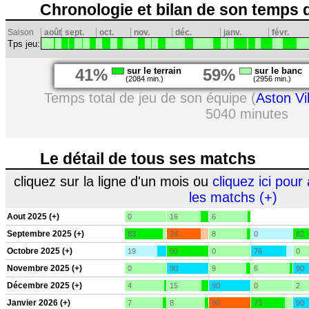
Chronologie et bilan de son temps 
Saison
août
sept.
oct.
nov.
déc.
janv.
févr.
Tps jeu:
41%
sur le terrain
59%
sur le banc
(2084 min.)
(2956 min.)
Temps total de jeu de son équipe (
Aston Vil
5040 minutes
Le détail de tous ses matchs
cliquez sur la ligne d'un mois ou
cliquez ici pour 
les matchs (+)
Aout 2025 (+)
0
16
6
Septembre 2025 (+)
83
74
8
0
82
Octobre 2025 (+)
19
90
0
76
0
Novembre 2025 (+)
0
90
9
6
90
Décembre 2025 (+)
4
15
90
0
2
Janvier 2026 (+)
7
8
90
73
90