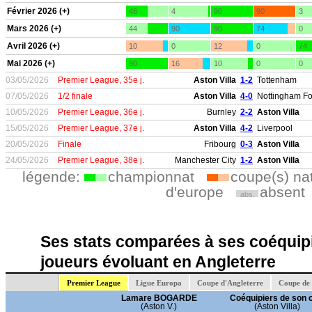
Février 2026 (+)
46
4
90
90
3
Mars 2026 (+)
44
90
90
74
0
Avril 2026 (+)
10
0
12
0
74
Mai 2026 (+)
90
16
10
0
0
03/05/2026
Premier League, 35e j.
Aston Villa
1-2
Tottenham
07/05/2026
1/2 finale
Aston Villa
4-0
Nottingham Fo
10/05/2026
Premier League, 36e j.
Burnley
2-2
Aston Villa
15/05/2026
Premier League, 37e j.
Aston Villa
4-2
Liverpool
20/05/2026
Finale
Fribourg
0-3
Aston Villa
24/05/2026
Premier League, 38e j.
Manchester City
1-2
Aston Villa
légende:
championnat
coupe(s) na
d'europe
absent
abs.
Ses stats comparées à ses coéquipi
joueurs évoluant en Angleterre
Premier League
Ligue Europa
Coupe d'Angleterre
Coupe de 
Lamare BOGARDE
Coéquipiers de son 
(Aston V.)
(Aston Villa)