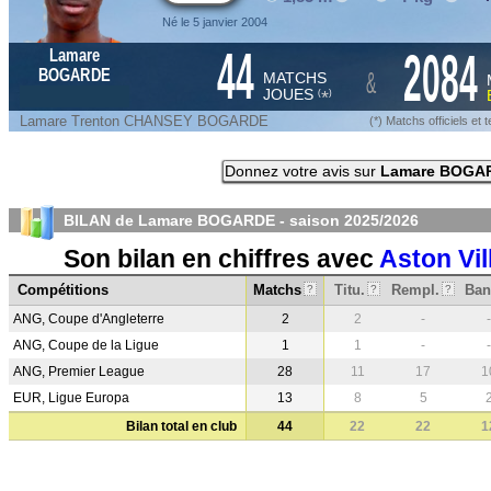
Né le 5 janvier 2004
44
2084
Lamare
&
BOGARDE
MATCHS
JOUES
*
(
)
Lamare Trenton CHANSEY BOGARDE
(*) Matchs officiels e
Donnez votre avis sur
Lamare BOGA
BILAN de Lamare BOGARDE - saison
2025/2026
Son bilan en chiffres avec
Aston Vil
Compétitions
Matchs
Titu.
Rempl.
Ban
?
?
?
ANG, Coupe d'Angleterre
2
2
-
-
ANG, Coupe de la Ligue
1
1
-
-
ANG, Premier League
28
11
17
1
EUR, Ligue Europa
13
8
5
Bilan total en club
44
22
22
1