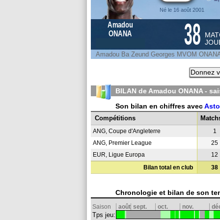
Né le 16 août 2001
38
Amadou
ONANA
MAT
JOU
Amadou Ba Zeund Georges MVOM ONAN
Donnez v
BILAN de Amadou ONANA - sa
Son bilan en chiffres avec
Asto
Compétitions
Match
ANG, Coupe d'Angleterre
1
ANG, Premier League
25
EUR, Ligue Europa
12
Bilan total en club
38
Chronologie et bilan de son te
Saison
août
sept.
oct.
nov.
dé
Tps jeu: