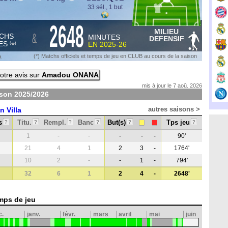
33 sél., 1 but
2648
MILIEU
&
CHS
MINUTES
DEFENSIF
ES
EN
2025-26
*
(
)
A
(*) Matchs officiels et temps de jeu en CLUB au cours de la saison
otre avis sur
Amadou ONANA
mis à jour le 7 aoû. 2026
ison
2025/2026
autres saisons >
n Villa
s
Titu.
Rempl.
Banc
But(s)
Tps jeu
?
?
?
?
?
?
1
-
-
-
-
-
90'
21
4
1
2
3
-
1764'
10
2
-
-
1
-
794'
32
6
1
2
4
-
2648'
mps de jeu
c.
janv.
févr.
mars
avril
mai
juin