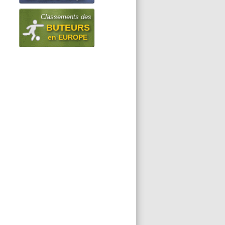
Classements des
BUTEURS
en EUROPE