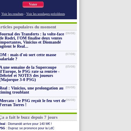
Voter
Voir les resultats
-
Voir les sondages précédents
articles populaires du moment
(06/08)
Journal des Transferts : la volte-face
de Rodri, l'OM finalise deux ventes
importantes, Vinicius et Diomandé
agitent le Real...
(07/08)
OM : mais d'où sort cette masse
salariale ?
(05/08)
A une semaine de la Supercoupe
d'Europe, le PSG rate sa rentrée -
Débrief et NOTES des joueurs
(Majorque 3-0 PSG)
(06/08)
Real : Vinicius, une prolongation au
timing troublant
(06/08)
Mercato : le PSG reçoit le feu vert de
Ferran Torres !
Ça a fait le buzz depuis 7 jours
Real
: Diomandé arrive pour 140 M€ !
PSG
: Dupraz se prononce pour la LdC