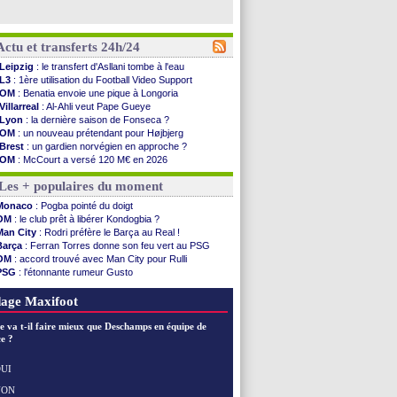
Actu et transferts 24h/24
Leipzig
: le transfert d'Asllani tombe à l'eau
L3
: 1ère utilisation du Football Video Support
OM
: Benatia envoie une pique à Longoria
Villarreal
: Al-Ahli veut Pape Gueye
Lyon
: la dernière saison de Fonseca ?
OM
: un nouveau prétendant pour Højbjerg
Brest
: un gardien norvégien en approche ?
OM
: McCourt a versé 120 M€ en 2026
PSG
: 4 retours dans le groupe face à Man Utd ...
Les + populaires du moment
Nice
: Kevin Carlos va partir en Italie
L1
: prison avec sursis requis contre un arbitre
Monaco
: Pogba pointé du doigt
Leganés
: c'est signé pour Luca Zidane (off.)
OM
: le club prêt à libérer Kondogbia ?
Atletico
: Ruggeri en route pour Aston Villa
Man City
: Rodri préfère le Barça au Real !
Monaco
: Filipe Luis soutient Biereth
Barça
: Ferran Torres donne son feu vert au PSG
Lyon
: Mangala prêté à Getafe (officiel)
OM
: accord trouvé avec Man City pour Rulli
PSG
: Nsoki va signer en Croatie
PSG
: l'étonnante rumeur Gusto
Arsenal
: Naples vise Gabriel Jesus
OM
: une offre pour Bulka
Real
: Mastantuono prêté à la Fiorentina (off.)
Ouganda
: Owori battu à mort à Kampala
age Maxifoot
Man City
: accord avec le Barça pour Rodri ?
Rennes
: Haise a prolongé (officiel)
e va t-il faire mieux que Deschamps en équipe de
Palace
: Tomiyasu a convaincu (officiel)
e ?
OM
: B. Genesio - "ce n'est pas idéal"
TFC
: Sion Oppong signe pour 4 ans (officiel)
UI
PSG
: Liverpool va proposer 115 M€ pour ...
NON
Voir les brèves précédentes