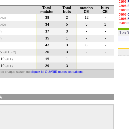
01/08
02/08
Total
Total
matchs
buts
01/08
matchs
buts
CE
CE
05/08
38
2
12
-
ANG)
03/08
05/08
34
5
5
1
ANG
)
03/08
37
3
-
-
G
)
03/08
Les 
35
1
-
-
G
)
42
3
8
-
SV
26
3
-
-
(ALL, d2)
-19
15
1
-
-
(ALL
)
-19
29
3
-
-
(ALL
)
il de chaque saison ou
cliquez ici OUVRIR toutes les saisons
A