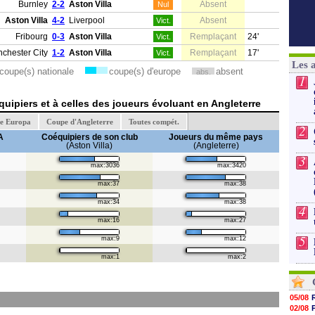
Burnley
2-2
Aston Villa
Absent
Nul
Aston Villa
4-2
Liverpool
Absent
Vict.
Fribourg
0-3
Aston Villa
Remplaçant
24'
Vict.
chester City
1-2
Aston Villa
Remplaçant
17'
Vict.
Les 
coupe(s) nationale
coupe(s) d'europe
absent
abs.
1
uipiers et à celles des joueurs évoluant en Angleterre
e Europa
Coupe d'Angleterre
Toutes compét.
2
A
Coéquipiers de son club
Joueurs du même pays
(Aston Villa)
(Angleterre)
3
max:3036
max:3420
max:37
max:38
max:34
max:38
4
max:16
max:27
5
max:9
max:12
max:1
max:2
05/08
02/08