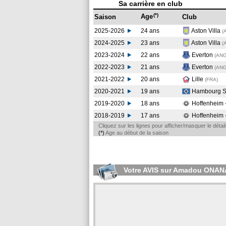
Sa carrière en club
(*)
Age
Saison
Club
2025-2026
24 ans
Aston Villa
(
2024-2025
23 ans
Aston Villa
(
2023-2024
22 ans
Everton
(AN
2022-2023
21 ans
Everton
(AN
2021-2022
20 ans
Lille
(FRA
)
2020-2021
19 ans
Hambourg 
2019-2020
18 ans
Hoffenheim 
2018-2019
17 ans
Hoffenheim 
Cliquez sur les lignes pour afficher/masquer le déta
(*)
Age au début de la saison
Votre AVIS sur Amadou ONAN