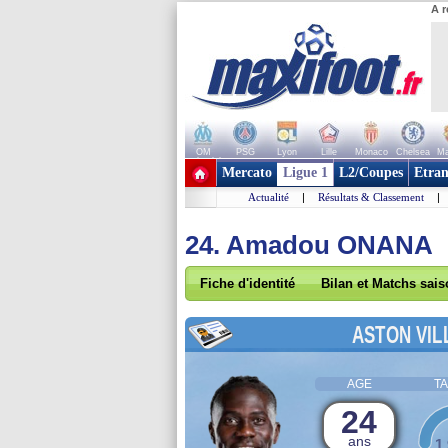
A r
OM
PSG
Lyon
Lille
Monaco
Chelsea
Ma
+ de clubs
Mercato
Ligue 1
L2/Coupes
Etran
Actualité
|
Résultats & Classement
|
24. Amadou ONANA
Fiche d'identité
Bilan et Matchs sai
ASTON VIL
AGE
TA
24
ans
1