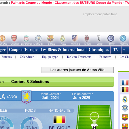
etenir :
Palmarès Coupe du Monde
-
Classement des BUTEURS Coupe du Monde
-
TA
emplacement publicitaire
n Utd
Arsenal
Liverpool
ManCity
Barca
Real
Atletico
Milan
Juve
Inter
Naples
ger
Coupe d'Europe
Les Bleus & International
Chroniques
TV
+
Buteurs
|
Calendrier
|
Equipe type
|
Tableau Transferts
|
Palmarès
|
Les Cl
Les autres joueurs de Aston Villa
son
Carrière & Sélections
Début Contrat :
Fin de contrat :
LA
(ANG)
Juil. 2024
Juin 2029
ILLE
POIDS
NATIONALITE
92%
47%
,95 m
76 kg
BELGIQUE
24