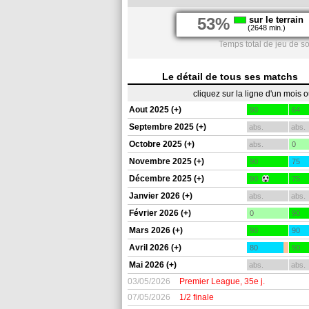
53%
sur le terrain
(2648 min.)
Temps total de jeu de s
Le détail de tous ses matchs
cliquez sur la ligne d'un mois 
Aout 2025 (+)
90
64
Septembre 2025 (+)
abs.
abs.
Octobre 2025 (+)
abs.
0
Novembre 2025 (+)
90
75
Décembre 2025 (+)
90
75
Janvier 2026 (+)
abs.
abs.
Février 2026 (+)
0
90
Mars 2026 (+)
90
90
Avril 2026 (+)
80
90
Mai 2026 (+)
abs.
abs.
03/05/2026
Premier League, 35e j.
07/05/2026
1/2 finale