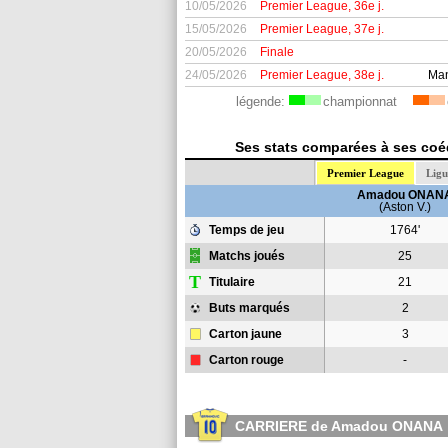
10/05/2026
Premier League, 36e j.
15/05/2026
Premier League, 37e j.
20/05/2026
Finale
24/05/2026
Premier League, 38e j.
Man
légende:
championnat
Ses stats comparées à ses coéq
Premier League
Ligu
Amadou ONAN
(Aston V.)
Temps de jeu
1764'
Matchs joués
25
T
Titulaire
21
Buts marqués
2
Carton jaune
3
Carton rouge
-
CARRIERE de Amadou ONANA