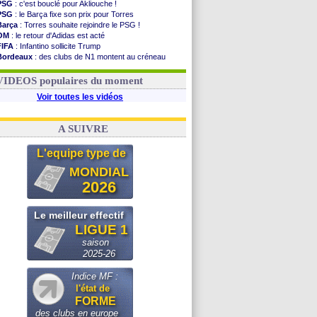
PSG
: c'est bouclé pour Akliouche !
PSG
: le Barça fixe son prix pour Torres
Barça
: Torres souhaite rejoindre le PSG !
OM
: le retour d'Adidas est acté
FIFA
: Infantino sollicite Trump
Bordeaux
: des clubs de N1 montent au créneau
Argentine
: quand Medina recadre... sa mère
Real
: le démenti de Leipzig pour Diomandé
VIDEOS populaires du moment
Voir toutes les vidéos
A SUIVRE
L'equipe type de
MONDIAL
2026
Le meilleur effectif
LIGUE 1
saison
2025-26
Indice MF :
l'état de
FORME
des clubs en europe