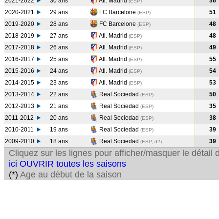
2021-2022
30 ans
Atl. Madrid
36
(ESP
)
2020-2021
29 ans
FC Barcelone
51
(ESP
)
2019-2020
28 ans
FC Barcelone
48
(ESP
)
2018-2019
27 ans
Atl. Madrid
48
(ESP
)
2017-2018
26 ans
Atl. Madrid
49
(ESP
)
2016-2017
25 ans
Atl. Madrid
55
(ESP
)
2015-2016
24 ans
Atl. Madrid
54
(ESP
)
2014-2015
23 ans
Atl. Madrid
53
(ESP
)
2013-2014
22 ans
Real Sociedad
50
(ESP
)
2012-2013
21 ans
Real Sociedad
35
(ESP
)
2011-2012
20 ans
Real Sociedad
38
(ESP
)
2010-2011
19 ans
Real Sociedad
39
(ESP
)
2009-2010
18 ans
Real Sociedad
39
(ESP, d2)
Cliquez sur les lignes pour afficher/masquer le détai
ici OUVRIR toutes les saisons
(*)
Age au début de la saison