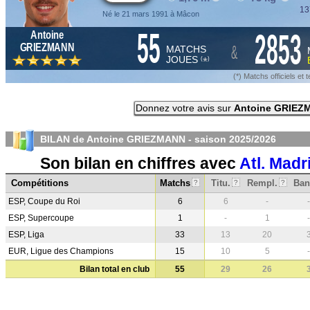
13
Né le 21 mars 1991 à Mâcon
55
2853
Antoine
&
GRIEZMANN
MATCHS
JOUES
*
(
)
(*) Matchs officiels e
Donnez votre avis sur
Antoine GRIEZ
BILAN de Antoine GRIEZMANN - saison
2025/2026
Son bilan en chiffres avec
Atl. Madr
Compétitions
Matchs
Titu.
Rempl.
Ban
?
?
?
ESP, Coupe du Roi
6
6
-
-
ESP, Supercoupe
1
-
1
-
ESP, Liga
33
13
20
EUR, Ligue des Champions
15
10
5
-
Bilan total en club
55
29
26