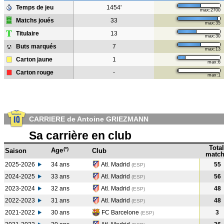
Temps de jeu
1454'
max:2700
Matchs joués
33
max:35
T
Titulaire
13
max:30
Buts marqués
7
max:13
Carton jaune
1
max:6
Carton rouge
-
max:1
CARRIERE de Antoine GRIEZMANN
Sa carrière en club
Total
(*)
Age
Saison
Club
match
2025-2026
34 ans
Atl. Madrid
55
(ESP)
2024-2025
33 ans
Atl. Madrid
56
(ESP
)
2023-2024
32 ans
Atl. Madrid
48
(ESP
)
2022-2023
31 ans
Atl. Madrid
48
(ESP
)
2021-2022
30 ans
FC Barcelone
3
(ESP
)