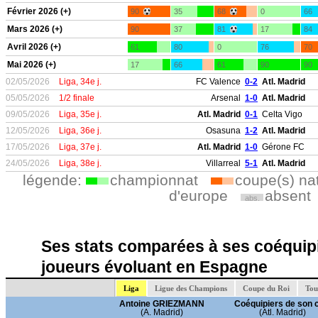
Février 2026 (+)
90
35
68
0
66
Mars 2026 (+)
90
37
81
17
84
Avril 2026 (+)
61
80
0
76
70
Mai 2026 (+)
17
66
61
90
90
02/05/2026
Liga, 34e j.
FC Valence
0-2
Atl. Madrid
05/05/2026
1/2 finale
Arsenal
1-0
Atl. Madrid
09/05/2026
Liga, 35e j.
Atl. Madrid
0-1
Celta Vigo
12/05/2026
Liga, 36e j.
Osasuna
1-2
Atl. Madrid
17/05/2026
Liga, 37e j.
Atl. Madrid
1-0
Gérone FC
24/05/2026
Liga, 38e j.
Villarreal
5-1
Atl. Madrid
légende:
championnat
coupe(s) na
d'europe
absent
abs.
Ses stats comparées à ses coéquipi
joueurs évoluant en Espagne
Liga
Ligue des Champions
Coupe du Roi
Tou
Antoine GRIEZMANN
Coéquipiers de son 
(A. Madrid)
(Atl. Madrid)