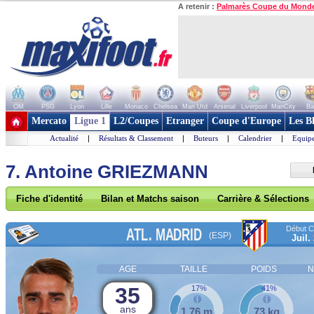
A retenir :
Palmarès Coupe du Mond
OM
PSG
Lyon
Lille
Monaco
Chelsea
Man Utd
Arsenal
Liverpool
ManCity
Ba
+ de clubs
Mercato
Ligue 1
L2/Coupes
Etranger
Coupe d'Europe
Les B
Actualité
|
Résultats & Classement
|
Buteurs
|
Calendrier
|
Equipe
7. Antoine GRIEZMANN
Fiche d'identité
Bilan et Matchs saison
Carrière & Sélections
Début Co
ATL. MADRID
(ESP)
Juil.
AGE
TAILLE
POIDS
N
35
17%
41%
ans
1,76 m
73 kg