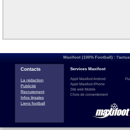
Maxifoot (100% Football) : l'actua
Services Maxifoot
Contacts
Appli Maxifoot Android
Flu
La rédaction
Appli Maxifoot iPhone
Publicité
Site web Mobile
Recrutement
Choix de consentement
Infos légales
Liens football