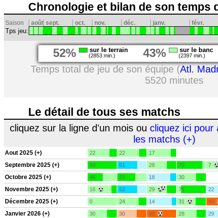
Chronologie et bilan de son temps 
Saison
août
sept.
oct.
nov.
déc.
janv.
févr.
Tps jeu:
52%
sur le terrain
43%
sur le banc
(2853 min.)
(2397 min.)
Temps total de jeu de son équipe (
Atl. Mad
5520 minutes
Le détail de tous ses matchs
cliquez sur la ligne d'un mois ou
cliquez ici pour 
les matchs (+)
Aout 2025 (+)
22
22
17
Septembre 2025 (+)
90
61
28
79
7
Octobre 2025 (+)
46
55
18
30
Novembre 2025 (+)
16
62
29
76
22
Décembre 2025 (+)
0
24
14
31
90
Janvier 2026 (+)
30
30
90
28
29