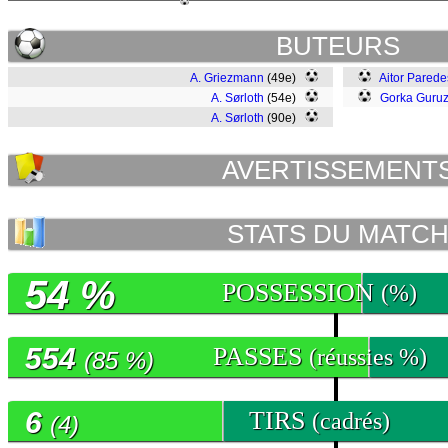
BUTEURS
A. Griezmann
(49e)
Aitor Parede
A. Sørloth
(54e)
Gorka Guruz
A. Sørloth
(90e)
AVERTISSEMENT
STATS DU MATC
54 %
POSSESSION
(%)
554
PASSES
(réussies %)
(85 %)
6
TIRS
(cadrés)
(4)