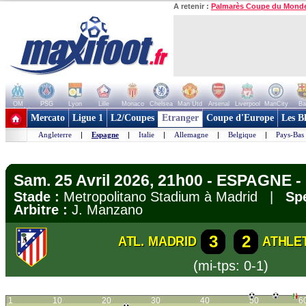
A retenir :
Palmarès Coupe du Mond
OM
PSG
Lyon
Lille
Monaco
Chelsea
Man Utd
Arsenal
Liverpool
ManCity
Ba
+ de clubs
Mercato
Ligue 1
L2/Coupes
Etranger
Coupe d'Europe
Les B
Angleterre
|
Espagne
|
Italie
|
Allemagne
|
Belgique
|
Pays-Bas
Sam. 25 Avril 2026, 21h00 - ESPAGNE -
Stade :
Metropolitano Stadium à Madrid |
Spe
Arbitre :
J. Manzano
3
2
ATL. MADRID
ATHLE
(mi-tps: 0-1)
1
10
20
30
40
50
6