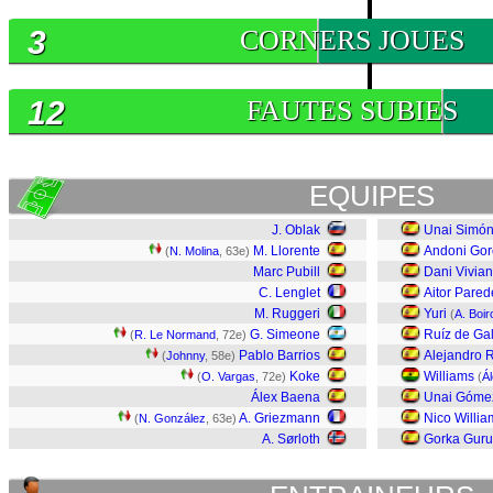
3
CORNERS JOUES
12
FAUTES SUBIES
EQUIPES
J. Oblak
Unai Simó
M. Llorente
Andoni Gor
(
N. Molina
, 63e)
Marc Pubill
Dani Vivian
C. Lenglet
Aitor Pared
M. Ruggeri
Yuri
(
A. Boir
G. Simeone
Ruíz de Gal
(
R. Le Normand
, 72e)
Pablo Barrios
Alejandro 
(
Johnny
, 58e)
Koke
Williams
(
O. Vargas
, 72e)
(
Á
Álex Baena
Unai Góme
A. Griezmann
Nico Willia
(
N. González
, 63e)
A. Sørloth
Gorka Guru