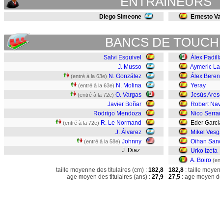
ENTRAINEURS
Diego Simeone
Ernesto V
BANCS DE TOUCH
Salvi Esquivel
Álex Padill
J. Musso
Aymeric La
N. González
Álex Bere
(entré à la 63e)
N. Molina
Yeray
(entré à la 63e)
O. Vargas
Jesús Ares
(entré à la 72e)
Javier Boñar
Robert Nav
Rodrigo Mendoza
Nico Serra
R. Le Normand
Eder Garci
(entré à la 72e)
J. Álvarez
Mikel Vesg
Johnny
Oihan San
(entré à la 58e)
J. Diaz
Urko Izeta
A. Boiro
(en
taille moyenne des titulaires (cm) :
182,8
182,8
: taille moye
age moyen des titulaires (ans) :
27,9
27,5
: age moyen de