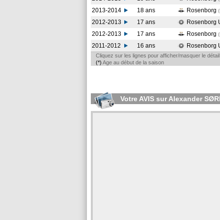
2013-2014
18 ans
Rosenborg
2012-2013
17 ans
Rosenborg 
2012-2013
17 ans
Rosenborg
2011-2012
16 ans
Rosenborg 
Cliquez sur les lignes pour afficher/masquer le déta
(*)
Age au début de la saison
Votre AVIS sur Alexander SØ