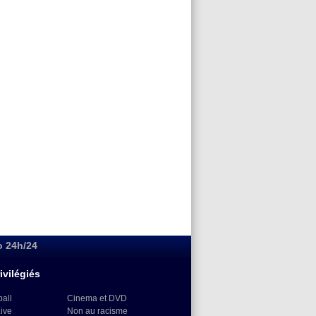
o 24h/24
ivilégiés
ball
Cinema et DVD
Live
Non au racisme