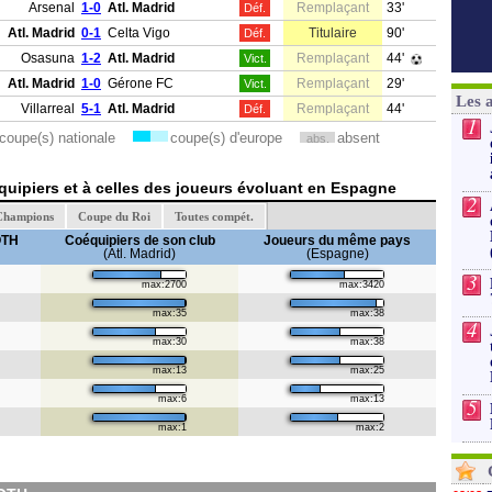
Arsenal
1-0
Atl. Madrid
Remplaçant
33'
Déf.
Atl. Madrid
0-1
Celta Vigo
Titulaire
90'
Déf.
Osasuna
1-2
Atl. Madrid
Remplaçant
44'
Vict.
Atl. Madrid
1-0
Gérone FC
Remplaçant
29'
Vict.
Les 
Villarreal
5-1
Atl. Madrid
Remplaçant
44'
Déf.
1
coupe(s) nationale
coupe(s) d'europe
absent
abs.
uipiers et à celles des joueurs évoluant en Espagne
2
 Champions
Coupe du Roi
Toutes compét.
OTH
Coéquipiers de son club
Joueurs du même pays
(Atl. Madrid)
(Espagne)
3
max:2700
max:3420
max:35
max:38
4
max:30
max:38
max:13
max:25
max:6
max:13
5
max:1
max:2