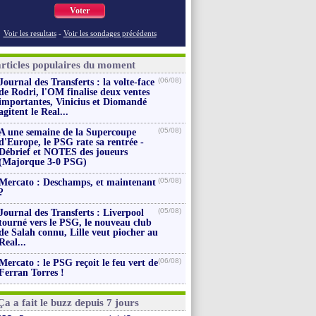
Voter
Voir les resultats
-
Voir les sondages précédents
articles populaires du moment
(06/08)
Journal des Transferts : la volte-face
de Rodri, l'OM finalise deux ventes
importantes, Vinicius et Diomandé
agitent le Real...
(05/08)
A une semaine de la Supercoupe
d'Europe, le PSG rate sa rentrée -
Débrief et NOTES des joueurs
(Majorque 3-0 PSG)
(05/08)
Mercato : Deschamps, et maintenant
?
(05/08)
Journal des Transferts : Liverpool
tourné vers le PSG, le nouveau club
de Salah connu, Lille veut piocher au
Real...
(06/08)
Mercato : le PSG reçoit le feu vert de
Ferran Torres !
Ça a fait le buzz depuis 7 jours