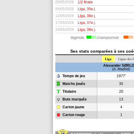
05/05/2026
1/2 finale
09/05/2026
Liga, 35e j.
12/05/2026
Liga, 36e j.
17/05/2026
Liga, 37e j.
24/05/2026
Liga, 38e j.
légende:
championnat
Ses stats comparées à ses coéq
Liga
Ligue des
Alexander SØRL
(A. Madrid)
Temps de jeu
1977'
Matchs joués
35
T
Titulaire
20
Buts marqués
13
Carton jaune
4
Carton rouge
1