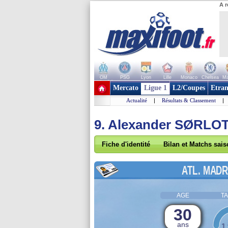
A r
OM
PSG
Lyon
Lille
Monaco
Chelsea
Ma
+ de clubs
Mercato
Ligue 1
L2/Coupes
Etran
Actualité
|
Résultats & Classement
|
9. Alexander SØRLO
Fiche d'identité
Bilan et Matchs sai
ATL. MADR
AGE
TA
30
ans
1