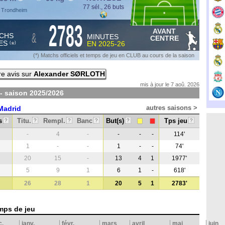
77 sél., 26 buts
à Trondheim
2783
AVANT
&
CHS
MINUTES
CENTRE
ES
EN
2025-26
*
(
)
(*) Matchs officiels et temps de jeu en CLUB au cours de la saison
e avis sur
Alexander SØRLOTH
mis à jour le 7 aoû. 2026
- saison
2025/2026
autres saisons >
 Madrid
s
Titu.
Rempl.
Banc
But(s)
Tps jeu
?
?
?
?
?
?
-
4
-
-
-
-
114'
1
-
-
1
-
-
74'
20
15
-
13
4
1
1977'
5
9
1
6
1
-
618'
26
28
1
20
5
1
2783'
mps de jeu
c.
janv.
févr.
mars
avril
mai
juin