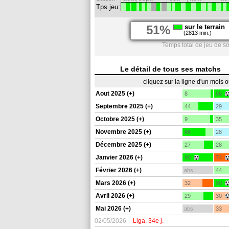
Tps jeu:
51%
sur le terrain
(2813 min.)
Temps total de jeu de s
Le détail de tous ses matchs
cliquez sur la ligne d'un mois 
Aout 2025 (+)
8
68
Septembre 2025 (+)
44
29
Octobre 2025 (+)
9
35
Novembre 2025 (+)
68
28
Décembre 2025 (+)
27
28
Janvier 2026 (+)
90
74
Février 2026 (+)
abs.
44
Mars 2026 (+)
32
90
Avril 2026 (+)
29
30
Mai 2026 (+)
abs.
33
02/05/2026
Liga, 34e j.