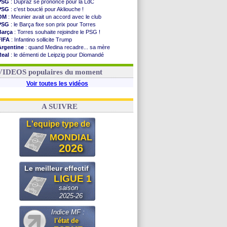
PSG
: Dupraz se prononce pour la LdC
PSG
: c'est bouclé pour Akliouche !
OM
: Meunier avait un accord avec le club
PSG
: le Barça fixe son prix pour Torres
Barça
: Torres souhaite rejoindre le PSG !
FIFA
: Infantino sollicite Trump
Argentine
: quand Medina recadre... sa mère
Real
: le démenti de Leipzig pour Diomandé
OM
: Paixão attire un 2e club anglais
FIFA
: le conseiller d'Infantino démissionne !
VIDEOS populaires du moment
Voir toutes les vidéos
A SUIVRE
L'equipe type de
MONDIAL
2026
Le meilleur effectif
LIGUE 1
saison
2025-26
Indice MF :
l'état de