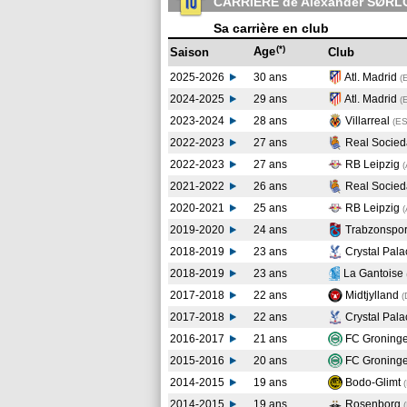
CARRIERE de Alexander SØR
Sa carrière en club
(*)
Age
Saison
Club
2025-2026
30 ans
Atl. Madrid
(
2024-2025
29 ans
Atl. Madrid
(
2023-2024
28 ans
Villarreal
(E
2022-2023
27 ans
Real Socie
2022-2023
27 ans
RB Leipzig
2021-2022
26 ans
Real Socie
2020-2021
25 ans
RB Leipzig
2019-2020
24 ans
Trabzonspo
2018-2019
23 ans
Crystal Pal
2018-2019
23 ans
La Gantoise
2017-2018
22 ans
Midtjylland
(
2017-2018
22 ans
Crystal Pal
2016-2017
21 ans
FC Groning
2015-2016
20 ans
FC Groning
2014-2015
19 ans
Bodo-Glimt
2014-2015
19 ans
Rosenborg