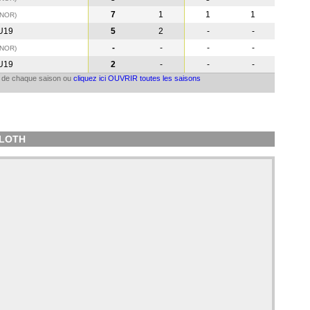
7
1
1
1
(NOR
)
U19
5
2
-
-
-
-
-
-
(NOR
)
U19
2
-
-
-
il de chaque saison ou
cliquez ici OUVRIR toutes les saisons
RLOTH