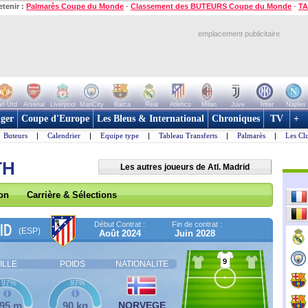
etenir :
Palmarès Coupe du Monde
-
Classement des BUTEURS Coupe du Monde
-
TA
emplacement publicitaire
n Utd
Arsenal
Liverpool
ManCity
Barca
Real
Atletico
Milan
Juve
Inter
Naples
ger
Coupe d'Europe
Les Bleus & International
Chroniques
TV
+
Buteurs
|
Calendrier
|
Equipe type
|
Tableau Transferts
|
Palmarès
|
Les Cl
TH
Les autres joueurs de Atl. Madrid
son
Carrière & Sélections
Début Contrat :
Fin de contrat :
ID
(ESP)
Août 2024
Juin 2028
9
ILLE
POIDS
NATIONALITE
97%
97%
,95 m
90 kg
NORVEGE