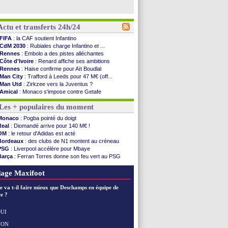
Actu et transferts 24h/24
FIFA
: la CAF soutient Infantino
CdM 2030
: Rubiales charge Infantino et ...
Rennes
: Embolo a des pistes alléchantes
Côte d'Ivoire
: Renard affiche ses ambitions
Rennes
: Haise confirme pour Aït Boudlal
Man City
: Trafford à Leeds pour 47 M€ (off...
Man Utd
: Zirkzee vers la Juventus ?
Amical
: Monaco s'impose contre Getafe
Nantes
: Der Zakarian et sa relation avec Kita
Les + populaires du moment
OM
: le club prêt à libérer Kondogbia ?
Monaco
: le message touchant d'Akliouche
Monaco
: Pogba pointé du doigt
FIFA
: Tebas en remet une couche
Real
: Diomandé arrive pour 140 M€ !
FIFA
: l'UEFA maintient la pression
OM
: le retour d'Adidas est acté
PSG
: Tebas encense Luis Enrique
Bordeaux
: des clubs de N1 montent au créneau
Real
: Vinicius jusqu'en 2032 (officiel)
PSG
: Liverpool accélère pour Mbaye
Lyon
: Mangala va rejoindre Getafe
Barça
: Ferran Torres donne son feu vert au PSG
OM
: une offre refusée pour Aguerd
PSG
: Luis Enrique satisfait malgré tout
Real
: c'est confirmé pour Vinicius
Man City
: Rodri préfère le Barça au Real !
age Maxifoot
Troyes
: Junior Diaz jusqu'en 2030 (officiel)
PSG
: Akliouche a signé (officiel)
e va t-il faire mieux que Deschamps en équipe de
OM
: une offre pour Bulka
e ?
PSG
: contrat signé pour Akliouche
Ouganda
: Owori battu à mort à Kampala
UI
Arsenal
: Arteta veut créer une dynastie
NON
Voir les brèves précédentes