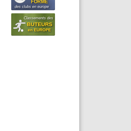
FORME
des clubs en europe
Classements des
BUTEURS
en EUROPE