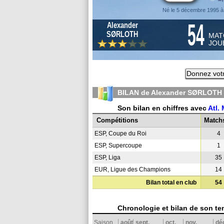
Né le 5 décembre 1995 
54
Alexander
SØRLOTH
MAT
JOU
Donnez votr
BILAN de Alexander SØRLOTH 
Son bilan en chiffres avec
Atl.
Compétitions
Match
ESP, Coupe du Roi
4
ESP, Supercoupe
1
ESP, Liga
35
EUR, Ligue des Champions
14
Bilan total en club
54
Chronologie et bilan de son te
Saison
août
sept.
oct.
nov.
dé