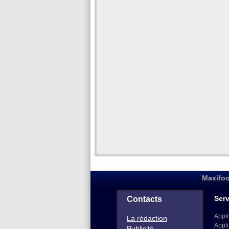
Maxifoo
Serv
Contacts
Appli
La rédaction
Appli
Publicité