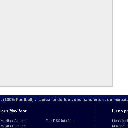
t (100% Football) : l'actualité du foot, des transferts et du mercat
ices Maxifoot
Liens pr
 Maxifoot Android
Flux RSS info foot
Liens foot
 Maxifoot iPhone
Maxifoot-