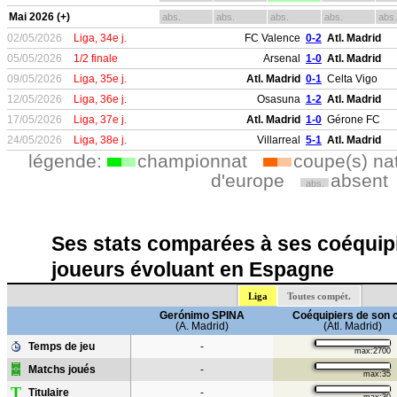
Mai 2026 (+)
abs.
abs.
abs.
abs.
abs.
02/05/2026
Liga, 34e j.
FC Valence
0-2
Atl. Madrid
05/05/2026
1/2 finale
Arsenal
1-0
Atl. Madrid
09/05/2026
Liga, 35e j.
Atl. Madrid
0-1
Celta Vigo
12/05/2026
Liga, 36e j.
Osasuna
1-2
Atl. Madrid
17/05/2026
Liga, 37e j.
Atl. Madrid
1-0
Gérone FC
24/05/2026
Liga, 38e j.
Villarreal
5-1
Atl. Madrid
légende:
championnat
coupe(s) na
d'europe
absent
abs.
Ses stats comparées à ses coéquipi
joueurs évoluant en Espagne
Liga
Toutes compét.
Gerónimo SPINA
Coéquipiers de son 
(A. Madrid)
(Atl. Madrid)
Temps de jeu
-
max:2700
Matchs joués
-
max:35
T
Titulaire
-