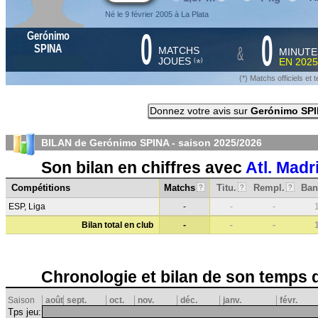
Né le 9 février 2005 à La Plata
0
0
Gerónimo
&
SPINA
MATCHS
MINUTE
JOUES
EN
2025
*
(
)
(*) Matchs officiels e
Donnez votre avis sur
Gerónimo SP
BILAN de Gerónimo SPINA - saison
2025/2026
Son bilan en chiffres avec
Atl. Madr
Compétitions
Matchs
Titu.
Rempl.
Ban
?
?
?
ESP, Liga
-
-
-
Bilan total en club
-
-
-
Chronologie et bilan de son temps 
Saison
août
sept.
oct.
nov.
déc.
janv.
févr.
Tps jeu: