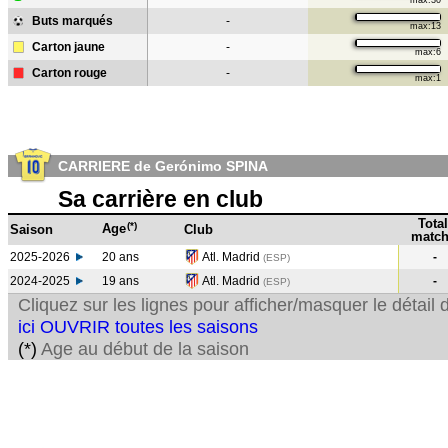
max:30
Buts marqués
-
max:13
Carton jaune
-
max:6
Carton rouge
-
max:1
CARRIERE de Gerónimo SPINA
Sa carrière en club
Total
(*)
Age
Saison
Club
match
2025-2026
20 ans
Atl. Madrid
-
(ESP)
2024-2025
19 ans
Atl. Madrid
-
(ESP
)
Cliquez sur les lignes pour afficher/masquer le détai
ici OUVRIR toutes les saisons
(*)
Age au début de la saison