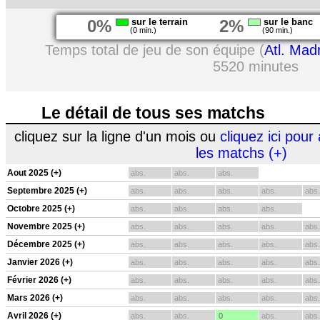
0%
sur le terrain
2%
sur le banc
(0 min.)
(90 min.)
Temps total de jeu de son équipe (
Atl. Mad
5520 minutes
Le détail de tous ses matchs
cliquez sur la ligne d'un mois ou
cliquez ici pour 
les matchs (+)
Aout 2025 (+)
abs.
abs.
abs.
Septembre 2025 (+)
abs.
abs.
abs.
abs.
abs.
Octobre 2025 (+)
abs.
abs.
abs.
abs.
Novembre 2025 (+)
abs.
abs.
abs.
abs.
abs.
Décembre 2025 (+)
abs.
abs.
abs.
abs.
abs.
Janvier 2026 (+)
abs.
abs.
abs.
abs.
abs.
Février 2026 (+)
abs.
abs.
abs.
abs.
abs.
Mars 2026 (+)
abs.
abs.
abs.
abs.
abs.
Avril 2026 (+)
abs.
abs.
0
abs.
abs.