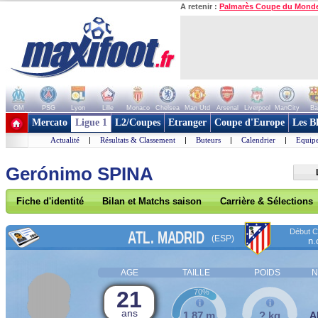
A retenir :
Palmarès Coupe du Mond
OM
PSG
Lyon
Lille
Monaco
Chelsea
Man Utd
Arsenal
Liverpool
ManCity
Ba
+ de clubs
Mercato
Ligue 1
L2/Coupes
Etranger
Coupe d'Europe
Les B
Actualité
|
Résultats & Classement
|
Buteurs
|
Calendrier
|
Equipe
Gerónimo SPINA
Fiche d'identité
Bilan et Matchs saison
Carrière & Sélections
Début Co
ATL. MADRID
(ESP)
n.
AGE
TAILLE
POIDS
N
21
70%
ans
1,87 m
? kg
A