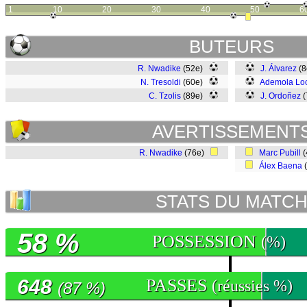
1
10
20
30
40
50
6
BUTEURS
R. Nwadike
(52e)
J. Álvarez
(8
N. Tresoldi
(60e)
Ademola Lo
C. Tzolis
(89e)
J. Ordoñez
(
AVERTISSEMENT
R. Nwadike
(76e)
Marc Pubill
(
Álex Baena
STATS DU MATC
58 %
POSSESSION
(%)
648
PASSES
(réussies %)
(87 %)