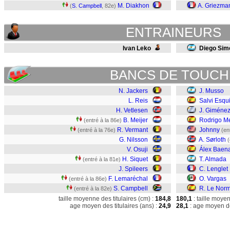
M. Diakhon
A. Griezma
(
S. Campbell
, 82e)
ENTRAINEURS
Ivan Leko
Diego Sim
BANCS DE TOUCH
N. Jackers
J. Musso
L. Reis
Salvi Esqu
H. Vetlesen
J. Giméne
B. Meijer
Rodrigo M
(entré à la 86e)
R. Vermant
Johnny
(entré à la 76e)
(en
G. Nilsson
A. Sørloth
(
V. Osuji
Álex Baen
H. Siquet
T. Almada
(entré à la 81e)
J. Spileers
C. Lenglet
F. Lemaréchal
O. Vargas
(entré à la 86e)
S. Campbell
R. Le Nor
(entré à la 82e)
taille moyenne des titulaires (cm) :
184,8
180,1
: taille moye
age moyen des titulaires (ans) :
24,9
28,1
: age moyen de