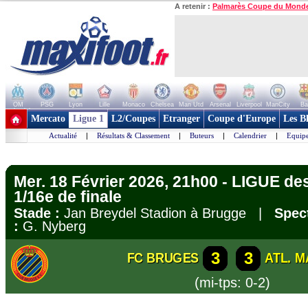
A retenir :
Palmarès Coupe du Mond
OM
PSG
Lyon
Lille
Monaco
Chelsea
Man Utd
Arsenal
Liverpool
ManCity
Ba
+ de clubs
Mercato
Ligue 1
L2/Coupes
Etranger
Coupe d'Europe
Les B
Actualité
|
Résultats & Classement
|
Buteurs
|
Calendrier
|
Equipe
Mer. 18 Février 2026, 21h00 - LIGUE 
1/16e de finale
Stade :
Jan Breydel Stadion à Brugge |
Spect
:
G. Nyberg
3
3
FC BRUGES
ATL. M
(mi-tps: 0-2)