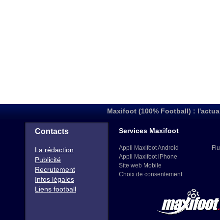
Maxifoot (100% Football) : l'actua
Services Maxifoot
Contacts
Appli Maxifoot Android
Flu
La rédaction
Appli Maxifoot iPhone
Publicité
Site web Mobile
Recrutement
Choix de consentement
Infos légales
Liens football