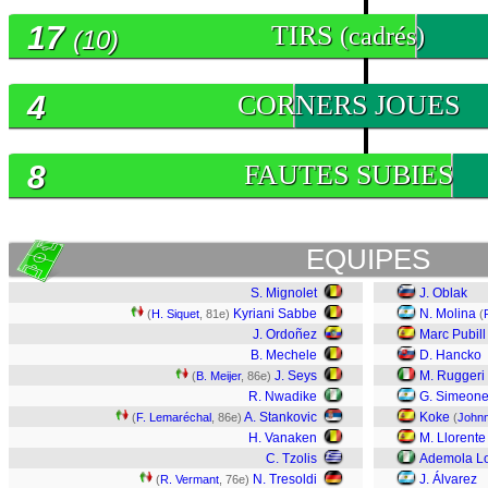
17
TIRS
(cadrés)
(10)
4
CORNERS JOUES
8
FAUTES SUBIES
EQUIPES
S. Mignolet
J. Oblak
Kyriani Sabbe
N. Molina
(
H. Siquet
, 81e)
(
J. Ordoñez
Marc Pubill
B. Mechele
D. Hancko
J. Seys
M. Ruggeri
(
B. Meijer
, 86e)
R. Nwadike
G. Simeon
A. Stankovic
Koke
(
F. Lemaréchal
, 86e)
(
John
H. Vanaken
M. Llorente
C. Tzolis
Ademola L
N. Tresoldi
J. Álvarez
(
R. Vermant
, 76e)