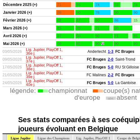
Décembre 2025 (+)
71
85
74
33
78
Janvier 2026 (+)
86
90
78
90
90
Février 2026 (+)
88
67
90
86
15
Mars 2026 (+)
85
78
72
90
Avril 2026 (+)
87
90
90
71
86
Mai 2026 (+)
90
81
90
90
90
Lig. Jupiler, PlayOff 1,
03/05/2026
Anderlecht
1-3
FC Bruges
36e j.
Lig. Jupiler, PlayOff 1,
09/05/2026
FC Bruges
2-0
Saint-Trond
37e j.
Lig. Jupiler, PlayOff 1,
17/05/2026
FC Bruges
5-0
RU St Gilloise
38e j.
Lig. Jupiler, PlayOff 1,
21/05/2026
FC Malines
2-2
FC Bruges
39e j.
Lig. Jupiler, PlayOff 1,
24/05/2026
FC Bruges
5-0
La Gantoise
40e j.
légende:
championnat
coupe(s) na
d'europe
absent
abs.
Ses stats comparées à ses coéquipi
joueurs évoluant en Belgique
Ligue Jupiler
Ligue des Champions
Lig. Jupiler, PlayOff 1
Coupe de Belg