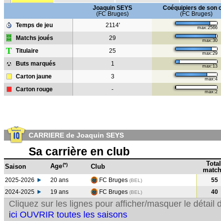
Joaquin SEYS
Coéquipiers de son 
(FC Bruges)
(FC Bruges)
Temps de jeu
2114'
max:2566
Matchs joués
29
max:30
T
Titulaire
25
max:29
Buts marqués
1
max:13
Carton jaune
3
max:4
Carton rouge
-
max:2
CARRIERE de Joaquin SEYS
Sa carrière en club
Total
(*)
Age
Saison
Club
match
2025-2026
20 ans
FC Bruges
55
(BEL)
2024-2025
19 ans
FC Bruges
40
(BEL
)
Cliquez sur les lignes pour afficher/masquer le détai
ici OUVRIR toutes les saisons