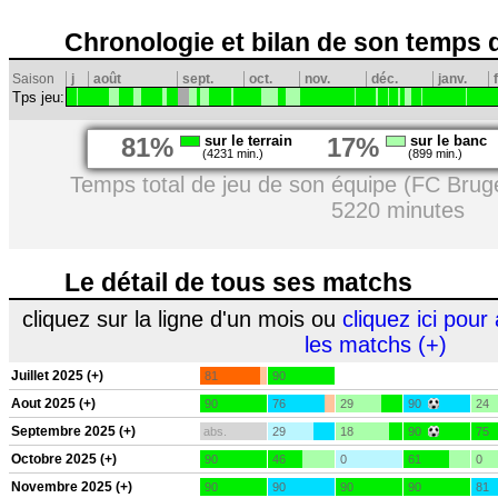
Chronologie et bilan de son temps 
Saison
j
août
sept.
oct.
nov.
déc.
janv.
Tps jeu:
81%
sur le terrain
17%
sur le banc
(4231 min.)
(899 min.)
Temps total de jeu de son équipe (FC Brug
5220 minutes
Le détail de tous ses matchs
cliquez sur la ligne d'un mois ou
cliquez ici pour 
les matchs (+)
Juillet 2025 (+)
81
90
Aout 2025 (+)
90
76
29
90
24
Septembre 2025 (+)
abs.
29
18
90
75
Octobre 2025 (+)
90
46
0
61
0
Novembre 2025 (+)
90
90
90
90
81