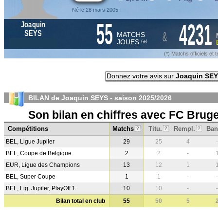
Né le 28 mars 2005
55
4231
Joaquin
&
SEYS
MATCHS
JOUES
*
(
)
(*) Matchs officiels e
Donnez votre avis sur
Joaquin SE
BILAN de Joaquin SEYS - saison
2025/2026
Son bilan en chiffres avec FC Brug
Compétitions
Matchs
Titu.
Rempl.
Ban
?
?
?
BEL, Ligue Jupiler
29
25
4
-
BEL, Coupe de Belgique
2
2
-
EUR, Ligue des Champions
13
12
1
BEL, Super Coupe
1
1
-
-
BEL, Lig. Jupiler, PlayOff 1
10
10
-
-
Bilan total en club
55
50
5