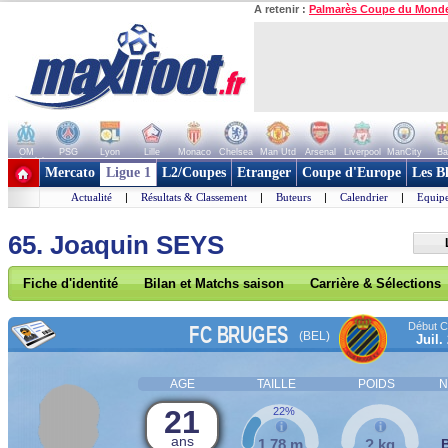
A retenir :
Palmarès Coupe du Mond
OM
PSG
Lyon
Lille
Monaco
Chelsea
Man Utd
Arsenal
Liverpool
ManCity
Ba
+ de clubs
Mercato
Ligue 1
L2/Coupes
Etranger
Coupe d'Europe
Les B
Actualité
|
Résultats & Classement
|
Buteurs
|
Calendrier
|
Equipe
65. Joaquin SEYS
Fiche d'identité
Bilan et Matchs saison
Carrière & Sélections
Début Co
FC BRUGES
(BEL)
Juil.
AGE
TAILLE
POIDS
N
21
22%
ans
1,78 m
? kg