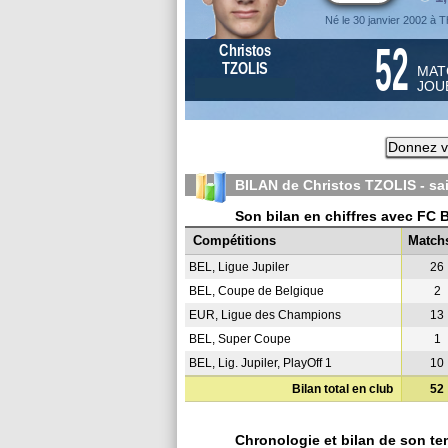
Né le 30 janvier 2002 à T
52
Christos
TZOLIS
MAT
JOU
Donnez v
BILAN de Christos TZOLIS - s
Son bilan en chiffres avec FC 
Compétitions
Match
BEL, Ligue Jupiler
26
BEL, Coupe de Belgique
2
EUR, Ligue des Champions
13
BEL, Super Coupe
1
BEL, Lig. Jupiler, PlayOff 1
10
Bilan total en club
52
Chronologie et bilan de son te