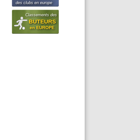
des clubs en europe
Classements des
BUTEURS
en EUROPE