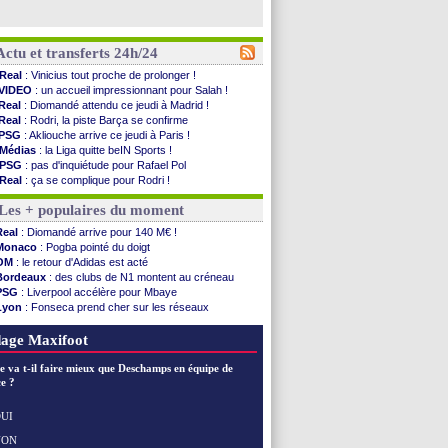
Actu et transferts 24h/24
Real
: Vinicius tout proche de prolonger !
VIDEO
: un accueil impressionnant pour Salah !
Real
: Diomandé attendu ce jeudi à Madrid !
Real
: Rodri, la piste Barça se confirme
PSG
: Akliouche arrive ce jeudi à Paris !
Médias
: la Liga quitte beIN Sports !
PSG
: pas d'inquiétude pour Rafael Pol
Real
: ça se complique pour Rodri !
Barça
: Ferran Torres donne son feu vert au ...
Les + populaires du moment
FIFA
: des excuses après le projet
Abha
: c'est fait pour Fekir (officiel)
Real
: Diomandé arrive pour 140 M€ !
Real
: réponse imminente de Vinicius
Monaco
: Pogba pointé du doigt
Arsenal
: Nørgaard transféré à Everton (off.)
OM
: le retour d'Adidas est acté
Al-Ahli
: Deschamps a discuté !
Bordeaux
: des clubs de N1 montent au créneau
PSG
: Luis Enrique satisfait malgré tout
PSG
: Liverpool accélère pour Mbaye
Monaco
: Pogba pointé du doigt
Lyon
: Fonseca prend cher sur les réseaux
Rennes
: Zabiri n'est pas fan de la L1
Trabzonspor
: une annonce pour Salah !
Rennes
: une offre de Fulham pour Aït Boudlal
Real
: une nouvelle offre pour Vinicius
age Maxifoot
VIDEO
: Thomasson et Cresswell réconciliés
Dunkerque
: Nzonzi avait des pistes en L1
e va t-il faire mieux que Deschamps en équipe de
Lyon
: Mangala sur le départ
e ?
Amical
: Arsenal s'incline face au Real Betis
Amical
: lourde défaite pour le PSG
UI
Man City
: Maresca flou pour Reijnders
NON
Voir les brèves précédentes