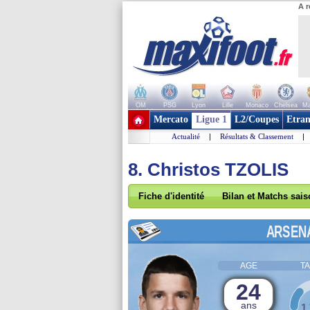
A r
OM
PSG
Lyon
Lille
Monaco
Chelsea
Ma
+ de clubs
Mercato
Ligue 1
L2/Coupes
Etran
Actualité
|
Résultats & Classement
|
8. Christos TZOLIS
Fiche d'identité
Bilan et Matchs sai
ARSEN
AGE
TA
24
ans
1