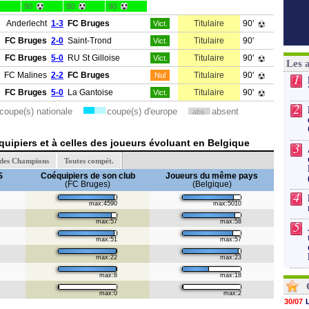
90
90
90
Anderlecht
1-3
FC Bruges
Titulaire
90'
Vict.
FC Bruges
2-0
Saint-Trond
Titulaire
90'
Vict.
FC Bruges
5-0
RU St Gilloise
Titulaire
90'
Vict.
Les 
FC Malines
2-2
FC Bruges
Titulaire
90'
1
Nul
FC Bruges
5-0
La Gantoise
Titulaire
90'
Vict.
2
coupe(s) nationale
coupe(s) d'europe
absent
abs.
uipiers et à celles des joueurs évoluant en Belgique
3
 des Champions
Toutes compét.
S
Coéquipiers de son club
Joueurs du même pays
(FC Bruges)
(Belgique)
4
max:4590
max:5010
max:57
max:58
5
max:51
max:57
max:22
max:23
max:8
max:18
max:0
max:2
30/07