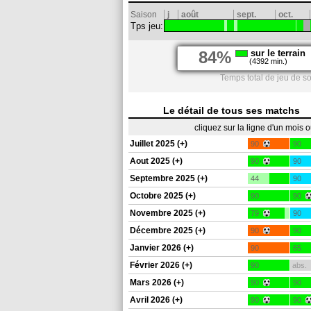
Saison
j
août
sept.
oct.
Tps jeu:
84%
sur le terrain
(4392 min.)
Temps total de jeu de s
Le détail de tous ses matchs
cliquez sur la ligne d'un mois 
Juillet 2025 (+)
90
90
Aout 2025 (+)
90
90
Septembre 2025 (+)
44
90
Octobre 2025 (+)
90
90
Novembre 2025 (+)
79
90
Décembre 2025 (+)
90
90
Janvier 2026 (+)
90
65
Février 2026 (+)
90
abs.
Mars 2026 (+)
90
90
Avril 2026 (+)
90
90