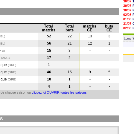
30/07
30/07
30/07
02/08
01/08
31/07
Total
Total
matchs
buts
02/08
matchs
buts
CE
CE
01/08
52
22
13
3
BEL)
03/08
Les 
56
21
12
1
BEL
)
15
3
-
-
P-B
)
y
17
2
-
-
(ANG
)
ique
1
-
-
-
(GRE
)
ique
46
15
9
5
(GRE
)
ique
10
1
-
-
(GRE
)
4
1
-
-
il de chaque saison ou
cliquez ici OUVRIR toutes les saisons
IS