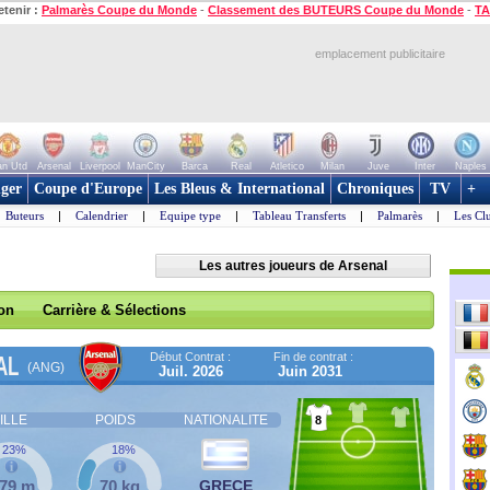
etenir :
Palmarès Coupe du Monde
-
Classement des BUTEURS Coupe du Monde
-
TA
emplacement publicitaire
n Utd
Arsenal
Liverpool
ManCity
Barca
Real
Atletico
Milan
Juve
Inter
Naples
ger
Coupe d'Europe
Les Bleus & International
Chroniques
TV
+
Buteurs
|
Calendrier
|
Equipe type
|
Tableau Transferts
|
Palmarès
|
Les Cl
Les autres joueurs de Arsenal
son
Carrière & Sélections
Début Contrat :
Fin de contrat :
AL
(ANG)
Juil. 2026
Juin 2031
ILLE
POIDS
NATIONALITE
8
23%
18%
,79 m
70 kg
GRECE