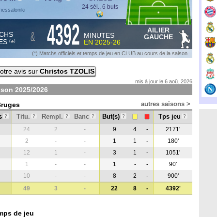
24 sél., 6 buts
hessaloniki
4392
AILIER
&
CHS
MINUTES
GAUCHE
ES
EN
2025-26
*
(
)
(*) Matchs officiels et temps de jeu en CLUB au cours de la saison
otre avis sur
Christos TZOLIS
mis à jour le 6 aoû. 2026
aison
2025/2026
autres saisons >
Bruges
s
Titu.
Rempl.
Banc
But(s)
Tps jeu
?
?
?
?
?
?
24
2
-
9
4
-
2171'
2
-
-
1
1
-
180'
12
1
-
3
1
-
1051'
1
-
-
1
-
-
90'
10
-
-
8
2
-
900'
49
3
-
22
8
-
4392'
mps de jeu