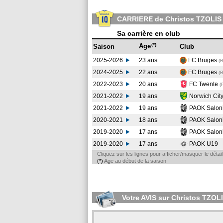
CARRIERE de Christos TZOLIS
Sa carrière en club
(*)
Age
Saison
Club
2025-2026
23 ans
FC Bruges
(
2024-2025
22 ans
FC Bruges
(
2022-2023
20 ans
FC Twente
(
2021-2022
19 ans
Norwich Cit
2021-2022
19 ans
PAOK Salon
2020-2021
18 ans
PAOK Salon
2019-2020
17 ans
PAOK Salon
2019-2020
17 ans
PAOK U19
Cliquez sur les lignes pour afficher/masquer le déta
(*)
Age au début de la saison
Votre AVIS sur Christos TZOL