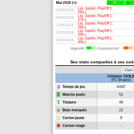
Mai 2026 (+)
90
90
Lig. Jupiler, PlayOff 1,
03/05/2026
36e j.
Lig. Jupiler, PlayOff 1,
09/05/2026
37e j.
Lig. Jupiler, PlayOff 1,
17/05/2026
38e j.
Lig. Jupiler, PlayOff 1,
21/05/2026
39e j.
Lig. Jupiler, PlayOff 1,
24/05/2026
40e j.
légende:
championnat
Ses stats comparées à ses coéq
Ligue
Christos TZOLI
(FC Bruges)
Temps de jeu
4392'
Matchs joués
52
T
Titulaire
49
Buts marqués
22
Carton jaune
8
Carton rouge
-