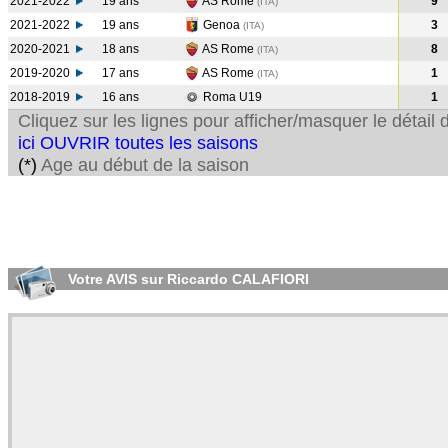
2021-2022
19 ans
AS Rome
9
(ITA
)
2021-2022
19 ans
Genoa
3
(ITA
)
2020-2021
18 ans
AS Rome
8
(ITA
)
2019-2020
17 ans
AS Rome
1
(ITA
)
2018-2019
16 ans
Roma U19
1
Cliquez sur les lignes pour afficher/masquer le détai
ici OUVRIR toutes les saisons
(*)
Age au début de la saison
Votre AVIS sur Riccardo CALAFIORI