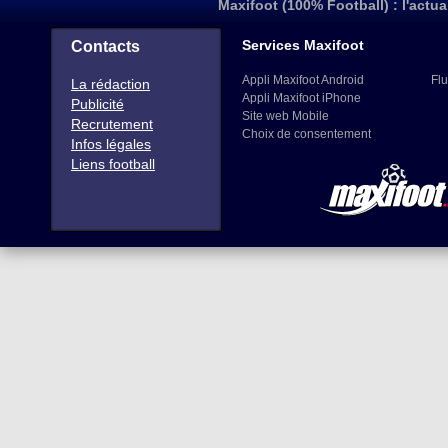
Maxifoot (100% Football) : l'actua
Services Maxifoot
Contacts
Appli Maxifoot Android
Flu
La rédaction
Appli Maxifoot iPhone
Publicité
Site web Mobile
Recrutement
Choix de consentement
Infos légales
Liens football