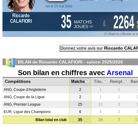
Né le 19 mai 2002
35
2264
Riccardo
&
CALAFIORI
MATCHS
JOUES
*
(
)
(*) Matchs officiels e
Donnez votre avis sur
Riccardo CALA
BILAN de Riccardo CALAFIORI - saison
2025/2026
Son bilan en chiffres avec
Arsenal
Compétitions
Matchs
Titu.
Rempl.
Ban
?
?
?
ANG, Coupe d'Angleterre
2
1
1
-
ANG, Coupe de la Ligue
2
1
1
ANG, Premier League
25
22
3
EUR, Ligue des Champions
6
4
2
Bilan total en club
35
28
7
1