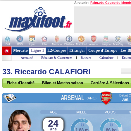
A retenir :
Palmarès Coupe du Mond
OM
PSG
Lyon
Lille
Monaco
Chelsea
Man Utd
Arsenal
Liverpool
ManCity
Ba
+ de clubs
Mercato
Ligue 1
L2/Coupes
Etranger
Coupe d'Europe
Les B
Actualité
|
Résultats & Classement
|
Buteurs
|
Calendrier
|
Equipe
33. Riccardo CALAFIORI
Fiche d'identité
Bilan et Matchs saison
Carrière & Sélections
Début Co
ARSENAL
(ANG)
Juil.
AGE
TAILLE
POIDS
N
24
65%
86%
ans
1,88 m
86 kg