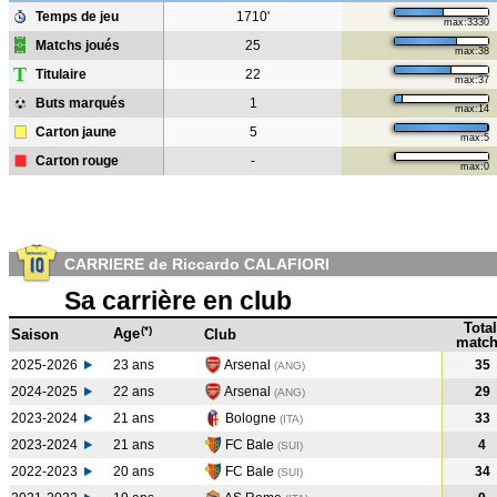
Temps de jeu
1710'
max:3330
Matchs joués
25
max:38
T
Titulaire
22
max:37
Buts marqués
1
max:14
Carton jaune
5
max:5
Carton rouge
-
max:0
CARRIERE de Riccardo CALAFIORI
Sa carrière en club
Total
(*)
Age
Saison
Club
match
2025-2026
23 ans
Arsenal
35
(ANG)
2024-2025
22 ans
Arsenal
29
(ANG
)
2023-2024
21 ans
Bologne
33
(ITA
)
2023-2024
21 ans
FC Bale
4
(SUI
)
2022-2023
20 ans
FC Bale
34
(SUI
)