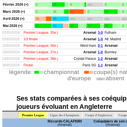
Février 2026 (+)
0
67
9
abs.
0
0
Mars 2026 (+)
0
26
76
0
74
0
Avril 2026 (+)
30
90
abs.
abs.
abs.
abs
Mai 2026 (+)
90
58
46
72
46
0
02/05/2026
Premier League, 35e j.
Arsenal
3-0
Fulham
05/05/2026
1/2 finale
Arsenal
1-0
Atl. Madrid
10/05/2026
Premier League, 36e j.
West Ham
0-1
Arsenal
18/05/2026
Premier League, 37e j.
Arsenal
1-0
Burnley
24/05/2026
Premier League, 38e j.
Crystal Palace
1-2
Arsenal
30/05/2026
Finale
Paris SG
1-1
Arsenal
légende:
championnat
coupe(s) na
d'europe
absent
abs.
Ses stats comparées à ses coéquipi
joueurs évoluant en Angleterre
Premier League
Ligue des Champions
Coupe d'Angleterre
Coupe
Riccardo CALAFIORI
Coéquipiers de son 
(Arsenal)
(Arsenal)