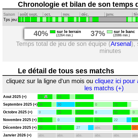
Chronologie et bilan de son temps 
Saison
août
sept.
oct.
nov.
déc.
janv.
fé
Tps jeu:
40%
sur le terrain
37%
sur le banc
(2264 min.)
(2086 min.)
Temps total de jeu de son équipe (
Arsenal
),
minutes
Le détail de tous ses matchs
cliquez sur la ligne d'un mois ou
cliquez ici pour 
les matchs (+)
Aout 2025 (+)
72
64
90
Septembre 2025 (+)
68
90
90
0
70
Octobre 2025 (+)
0
75
90
0
82
0
Novembre 2025 (+)
72
0
90
90
22
46
Décembre 2025 (+)
90
86
27
abs.
90
90
Janvier 2026 (+)
abs.
abs.
abs.
abs.
abs.
abs